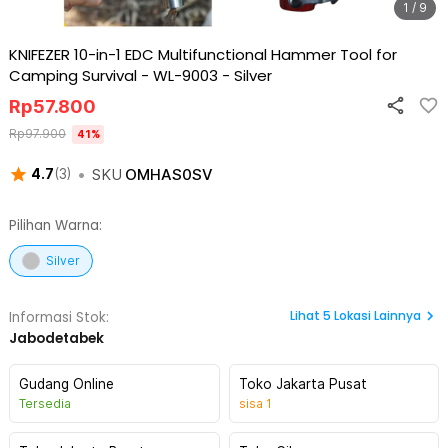
1 / 9
KNIFEZER 10-in-1 EDC Multifunctional Hammer Tool for
Camping Survival - WL-9003
-
Silver
Rp
57.800
Rp
97.900
41
%
•
SKU
OMHAS0SV
4.7
(
3
)
Pilihan Warna:
Silver
Lihat
5
Lokasi Lainnya
Informasi Stok:
Jabodetabek
Gudang Online
Toko Jakarta Pusat
Tersedia
sisa
1