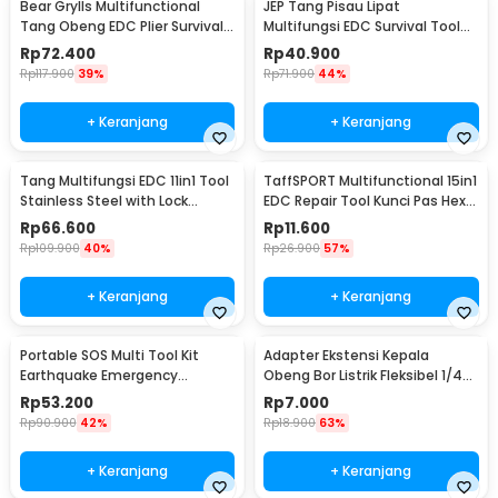
Bear Grylls Multifunctional
JEP Tang Pisau Lipat
Tang Obeng EDC Plier Survival
Multifungsi EDC Survival Tool
Tool - MPA19
Stainless Steel - MPA13
Rp
72.400
Rp
40.900
Rp
117.900
39%
Rp
71.900
44%
+ Keranjang
+ Keranjang
Tang Multifungsi EDC 11in1 Tool
TaffSPORT Multifunctional 15in1
Stainless Steel with Lock
EDC Repair Tool Kunci Pas Hex
System - MPA01
Obeng - HW0668
Rp
66.600
Rp
11.600
Rp
109.900
40%
Rp
26.900
57%
+ Keranjang
+ Keranjang
Portable SOS Multi Tool Kit
Adapter Ekstensi Kepala
Earthquake Emergency
Obeng Bor Listrik Fleksibel 1/4
Outdoor Survival - JT21
Inch 290mm - HT566
Rp
53.200
Rp
7.000
Rp
90.900
42%
Rp
18.900
63%
+ Keranjang
+ Keranjang