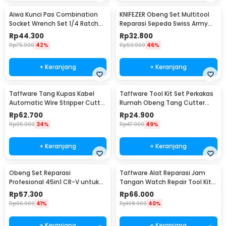
Aiwa Kunci Pas Combination
KNIFEZER Obeng Set Multitool
Socket Wrench Set 1/4 Ratchet
Reparasi Sepeda Swiss Army
40 PCS - DB2020
EDC 11in1 - T25
Rp
44.300
Rp
32.800
Rp
75.900
42%
Rp
59.900
46%
+ Keranjang
+ Keranjang
Taffware Tang Kupas Kabel
Taffware Tool Kit Set Perkakas
Automatic Wire Stripper Cutter
Rumah Obeng Tang Cutter
Crimper - TK0742
Kunci L 12in1 - KS-011
Rp
62.700
Rp
24.900
Rp
95.000
34%
Rp
47.900
49%
+ Keranjang
+ Keranjang
Obeng Set Reparasi
Taffware Alat Reparasi Jam
Profesional 45in1 CR-V untuk
Tangan Watch Repair Tool Kit
HP Laptop Elektronik - 6093
Lengkap 13in1 - SC8005
Rp
57.300
Rp
66.000
Rp
96.900
41%
Rp
108.900
40%
+ Keranjang
+ Keranjang