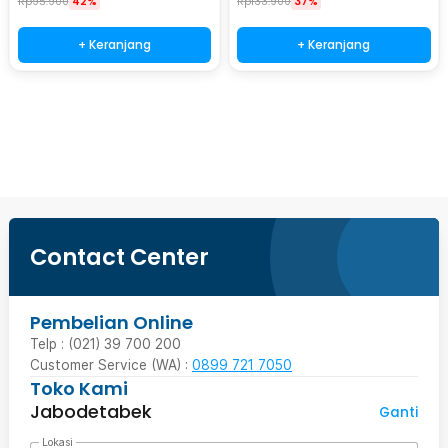
Rp
95.900
42%
Rp
133.900
37%
+ Keranjang
+ Keranjang
Beli Sekarang
Contact Center
Pembelian Online
Telp : (021) 39 700 200
Customer Service (WA) :
0899 721 7050
Toko Kami
Jabodetabek
Ganti
Lokasi