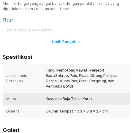
Memiliki fungsi yang sangat banyak dengan peralatan lainnya yang
diperlukan dalam kegiatan sehari-hari.
Fitur
Material Baja Berkualitas
Menggunakan material baja berkualitas membuat multi tool ini
Lebih Banyak
kokoh dan awet untuk digunakan. Pegangan alat ini didesain agar
mudah digenggam dan nyaman pada saat digunakan.
Alat Multifungsi
Spesifikasi
Hadir dengan berbagai macam peralatan yang sangat praktis untuk
digunakan. Anda akan mendapatkan peralatan seperti tang,
Tang, Pemotong Kawat, Penjepit
pemotong kawat, penjepit baut/sekrup, palu, pisau, obeng phillips,
Jenis-Jenis
Baut/Sekrup, Palu, Pisau, Obeng Phillips,
gergaji, kunci pas, pisau bergerigi, dan pembuka botol.
Perkakas
Gergaji, Kunci Pas, Pisau Bergerigi, dan
Desain Kompak
Pembuka Botol
Bentuk yang kecil dan mudah untuk dibawa, membuat Anda tidak
perlu repot membawa perkakas yang sangat banyak. Anda hanya
Material
Kayu dan Baja Tahan Karat
perlu membawa satu alat ini saja untuk segala keperluan perkakas
Anda baik di lingkungan rumah ataupun sedang melakukan kegiatan
Dimensi
Ukuran Terlipat: 17.3 x 8.8 x 2.7 cm
di luar ruangan seperti camping, berpetualang, dan lain-lain.
Kelengkapan Produk
Galeri