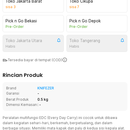
Toko Jakarta Barat
Toko Cikupa
sisa
3
sisa
7
Pick n Go Bekasi
Pick n Go Depok
Pre-Order
Pre-Order
Toko Jakarta Utara
Toko Tangerang
Habis
Habis
Tersedia bayar di tempat (COD)
Rincian Produk
Brand
KNIFEZER
Garansi
-
Berat Produk
0.5 kg
Dimensi Kemasan
: -
Peralatan multifungsi EDC (Every Day Carry) ini cocok untuk dibawa
dalam kegiatan sehari-hari, berkemah, berpetualang, dan dalam
berbagai situasi. Memiliki mata kapak dan palu di kedua sisi kepala alat.