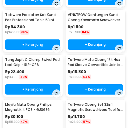
Taffware Peralatan Set Kunci
VENSTPOW Gantungan Kunci
Pas Professional Tools 53in1 -
Obeng Kacamata Screwdriver
CR-V53
Plus Minus Hexagon - V001
Rp
94.800
Rp
1.800
Rp
146.900
36%
Rp
10.900
84%
+ Keranjang
+ Keranjang
Tang Jepit C Clamp Swivel Pad
Taffware Mata Obeng 1/4 Hex
Lock Grip - RLP-CP6
Rod Sleeve Convertible Joints
8 PCS
Rp
22.400
Rp
15.800
Rp
43.900
49%
Rp
33.900
54%
+ Keranjang
+ Keranjang
Mayitr Mata Obeng Phillips
Taffware Obeng Set 32in1
Magnetik 4 PCS - GJ0686
Magnetic Screwdrivers Tool for
Smartphone - 7089C
Rp
30.100
Rp
11.700
Rp
55.900
47%
Rp
26.900
57%