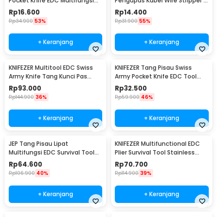
Pocket Knife EDC Multifungsi
Pengupas Kabel Wire Stripper 7
11in1 - A3011
Slot - JM-CT4-12
Rp
16.600
Rp
14.400
Rp
34.900
53%
Rp
31.900
55%
+ Keranjang
+ Keranjang
KNIFEZER Multitool EDC Swiss
KNIFEZER Tang Pisau Swiss
Army Knife Tang Kunci Pas
Army Pocket Knife EDC Tool
Stainless Steel - MPG05
Stainless Steel - A3009
Rp
93.000
Rp
32.500
Rp
144.900
36%
Rp
59.900
46%
+ Keranjang
+ Keranjang
JEP Tang Pisau Lipat
KNIFEZER Multifunctional EDC
Multifungsi EDC Survival Tool
Plier Survival Tool Stainless
Stainless Steel - MPA22S
Steel - MPA21
Rp
64.600
Rp
70.700
Rp
106.900
40%
Rp
114.900
39%
+ Keranjang
+ Keranjang