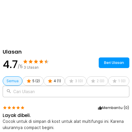
Rincian yang Anda dapatkan untuk pembelian produk ini:
1 x KNIFEZER 10-in-1 EDC Multifunctional Hammer Tool for
Camping Survival - WL-9003
1 x Pouch
Ulasan
4.7
Beri Ulasan
/5
3
Ulasan
Semua
5
(
2
)
4
(
1
)
3
(
0
)
2
(
0
)
1
(
0
)
Cari Ulasan
Membantu (
0
)
Layak dibeli.
Cocok untuk di simpan di kost untuk alat multifungsi ini. Karena
ukurannya compact begini.