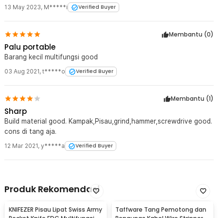
13 May 2023
,
M*****i
Verified Buyer
Membantu (
0
)
Palu portable
Barang kecil multifungsi good
03 Aug 2021
,
t*****o
Verified Buyer
Membantu (
1
)
Sharp
Build material good. Kampak,Pisau,grind,hammer,screwdrive good.
cons di tang aja.
12 Mar 2021
,
y*****a
Verified Buyer
Produk Rekomendasi
KNIFEZER Pisau Lipat Swiss Army
Taffware Tang Pemotong dan