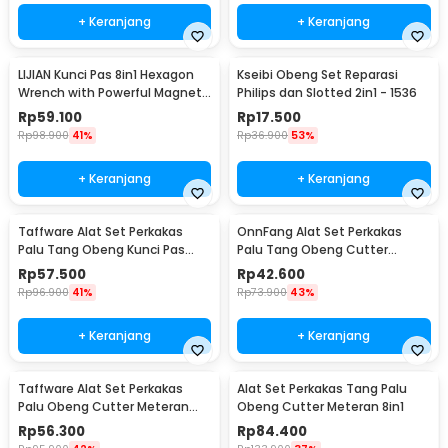
+ Keranjang
+ Keranjang
LIJIAN Kunci Pas 8in1 Hexagon
Kseibi Obeng Set Reparasi
Wrench with Powerful Magnet
Philips dan Slotted 2in1 - 1536
- LJ21
Rp
59.100
Rp
17.500
Rp
98.900
41%
Rp
36.900
53%
+ Keranjang
+ Keranjang
Taffware Alat Set Perkakas
OnnFang Alat Set Perkakas
Palu Tang Obeng Kunci Pas
Palu Tang Obeng Cutter
15in1 - YL-8016
Meteran 8in1 - YL-8009A
Rp
57.500
Rp
42.600
Rp
96.900
41%
Rp
73.900
43%
+ Keranjang
+ Keranjang
Taffware Alat Set Perkakas
Alat Set Perkakas Tang Palu
Palu Obeng Cutter Meteran
Obeng Cutter Meteran 8in1
8in1
Rp
56.300
Rp
84.400