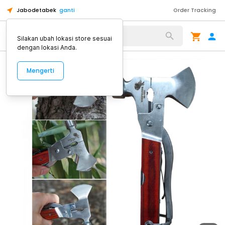
Jabodetabek
ganti
Order Tracking
Alat Kopi
Silakan ubah lokasi store sesuai
dengan lokasi Anda.
Mengerti