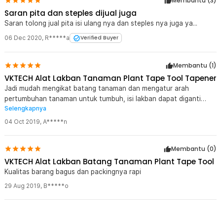
Membantu (
3
)
Saran pita dan steples dijual juga
Saran tolong jual pita isi ulang nya dan steples nya juga ya...
06 Dec 2020
,
R*****a
Verified Buyer
Membantu (
1
)
VKTECH Alat Lakban Tanaman Plant Tape Tool Tapener
Jadi mudah mengikat batang tanaman dan mengatur arah
pertumbuhan tanaman untuk tumbuh, isi lakban dapat diganti
Selengkapnya
dengan mudah kalau habis dan praktis digunakan
04 Oct 2019
,
A*****n
Membantu (
0
)
VKTECH Alat Lakban Batang Tanaman Plant Tape Tool
Kualitas barang bagus dan packingnya rapi
29 Aug 2019
,
B*****o