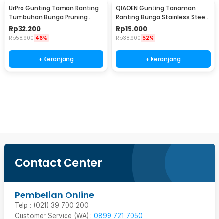
UrPro Gunting Taman Ranting
QIAOEN Gunting Tanaman
Tumbuhan Bunga Pruning
Ranting Bunga Stainless Steel
Scissors 25mm - SK5
Pruning Scissors - SK-6
Rp
32.200
Rp
19.000
Rp
58.900
46%
Rp
38.900
52%
+ Keranjang
+ Keranjang
Beli Sekarang
Contact Center
Pembelian Online
Telp : (021) 39 700 200
Customer Service (WA) :
0899 721 7050