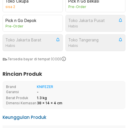
Toko Cikupa
Pick n Go Bekasi
sisa
2
Pre-Order
Pick n Go Depok
Toko Jakarta Pusat
Pre-Order
Habis
Toko Jakarta Barat
Toko Tangerang
Habis
Habis
Tersedia bayar di tempat (COD)
Rincian Produk
Brand
KNIFEZER
Garansi
-
Berat Produk
1.3 kg
Dimensi Kemasan
38
x
14
x
4
cm
Keunggulan Produk