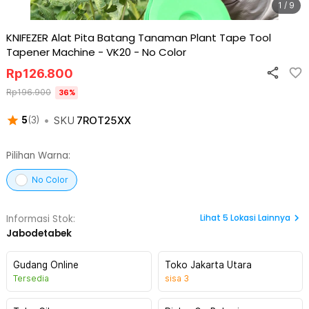
1 / 9
KNIFEZER Alat Pita Batang Tanaman Plant Tape Tool
Tapener Machine - VK20
-
No Color
Rp
126.800
Rp
196.900
36
%
•
SKU
7ROT25XX
5
(
3
)
Pilihan Warna:
No Color
Lihat
5
Lokasi Lainnya
Informasi Stok:
Jabodetabek
Gudang Online
Toko Jakarta Utara
Tersedia
sisa
3