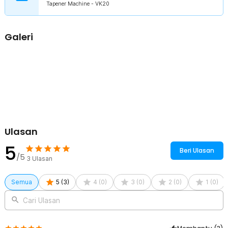
Tapener Machine - VK20
perlu membutuhkan teknik khusus karena semua sudah
tercantum di buku panduan. Isi staples yang digunakan adalah tipe
604C.
Galeri
Material Berkualitas
Terbuat dari bahan stainless steel dengan kualitas terbaik dan
dikombinasikan dengan plastik di beberapa bagian. Dijamin sangat
kokoh serta tidak mudah rusak untuk penggunaan dalam jangka
waktu yang lama.
Kelengkapan Produk
Rincian yang Anda dapatkan untuk pembelian produk ini:
1 x KNIFEZER Alat Pita Batang Tanaman Plant Tape Tool Tapener
Ulasan
Machine - VK20
1 x Pita (Sudah Terpasang)
5
Beri Ulasan
1 x Set Aksesoris
/5
3
Ulasan
1 x Panduan Penggunaan
Semua
5
(
3
)
4
(
0
)
3
(
0
)
2
(
0
)
1
(
0
)
Cari Ulasan