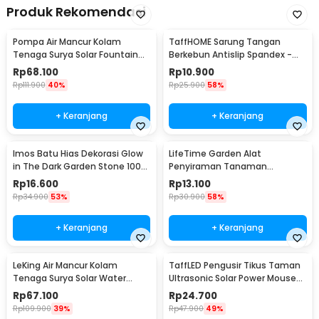
Produk Rekomendasi
Pompa Air Mancur Kolam
TaffHOME Sarung Tangan
Tenaga Surya Solar Fountain
Berkebun Antislip Spandex -
7V 1.5W 200L/H - GY-D-001
CZ-0146
Rp
68.100
Rp
10.900
Rp
111.900
40%
Rp
25.900
58%
+ Keranjang
+ Keranjang
Imos Batu Hias Dekorasi Glow
LifeTime Garden Alat
in The Dark Garden Stone 100
Penyiraman Tanaman
PCS - HC0043
Otomatis Micro Drip 2 PCS -
Rp
16.600
Rp
13.100
95109
Rp
34.900
53%
Rp
30.900
58%
+ Keranjang
+ Keranjang
LeKing Air Mancur Kolam
TaffLED Pengusir Tikus Taman
Tenaga Surya Solar Water
Ultrasonic Solar Power Mouse
Fountain - AS10A
Repellent - HR-533
Rp
67.100
Rp
24.700
Rp
109.900
39%
Rp
47.900
49%