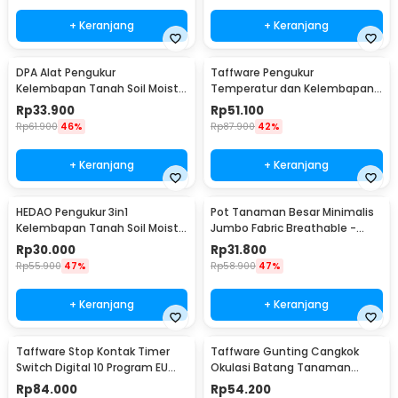
+ Keranjang
+ Keranjang
DPA Alat Pengukur
Taffware Pengukur
Kelembapan Tanah Soil Moist
Temperatur dan Kelembapan
PH Detector Analyzer - DPA301
Tanah Soil PH - TPH01803
Rp
33.900
Rp
51.100
Rp
61.900
46%
Rp
87.900
42%
+ Keranjang
+ Keranjang
HEDAO Pengukur 3in1
Pot Tanaman Besar Minimalis
Kelembapan Tanah Soil Moist
Jumbo Fabric Breathable -
pH Analyzer - TL00378
DFT24
Rp
30.000
Rp
31.800
Rp
55.900
47%
Rp
58.900
47%
+ Keranjang
+ Keranjang
Taffware Stop Kontak Timer
Taffware Gunting Cangkok
Switch Digital 10 Program EU
Okulasi Batang Tanaman
Plug 16A 230V - KWE-TM02-EU
Grafting Pruning Tool - 210
Rp
84.000
Rp
54.200