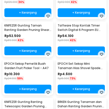
Rp
126.000
34%
Rp
92.900
42%
+ Keranjang
+ Keranjang
KNIFEZER Gunting Taman
Taffware Stop Kontak Timer
Ranting Garden Pruning Shear
Switch Digital 6 Program EU
Scissors - W238
Plug 16A 230V - W03
Rp
52.500
Rp
54.100
Rp
89.900
42%
Rp
91.900
42%
+ Keranjang
+ Keranjang
EPOCH Sekop Pemetik Buah
EPOCH Set Sekop Mini
Garden Fruit Picker Tool - A47
Tanaman Hias Shovel Spade
Gardening Tools 3 PCS -
Rp
10.300
Rp
4.600
LXY549
Rp
24.900
59%
Rp
16.900
73%
+ Keranjang
+ Keranjang
KNIFEZER Gunting Ranting
BRKEN Gunting Tanaman dan
Telescopic Garden Pruning
Dahan Ranting Garden Pruning