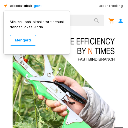
Jabodetabek
ganti
Order Tracking
Alat Kopi
Silakan ubah lokasi store sesuai
dengan lokasi Anda.
Mengerti