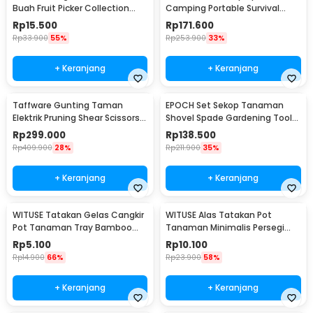
Buah Fruit Picker Collection
Camping Portable Survival
Head 14cm - HM16
Tactical Shovel 75cm - D14-10
Rp
15.500
Rp
171.600
Rp
33.900
55%
Rp
253.900
33%
+ Keranjang
+ Keranjang
Taffware Gunting Taman
EPOCH Set Sekop Tanaman
Elektrik Pruning Shear Scissors
Shovel Spade Gardening Tools
48Vf 1500mAh - VIO48
10 PCS - LXY55
Rp
299.000
Rp
138.500
Rp
409.900
28%
Rp
211.900
35%
+ Keranjang
+ Keranjang
WITUSE Tatakan Gelas Cangkir
WITUSE Alas Tatakan Pot
Pot Tanaman Tray Bamboo
Tanaman Minimalis Persegi
Coaster 85mm - EQF301
Panjang Bamboo Tray
Rp
5.100
Rp
10.100
175x88x10mm - EQF301
Rp
14.900
66%
Rp
23.900
58%
+ Keranjang
+ Keranjang