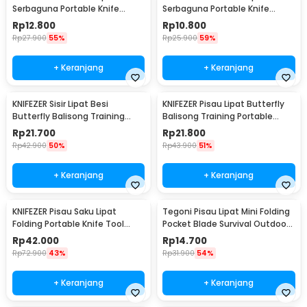
Serbaguna Portable Knife
Serbaguna Portable Knife
Survival - W46
Survival Tool - W33
Rp
12.800
Rp
10.800
Rp
27.900
55%
Rp
25.900
59%
+ Keranjang
+ Keranjang
KNIFEZER Sisir Lipat Besi
KNIFEZER Pisau Lipat Butterfly
Butterfly Balisong Training
Balisong Training Portable
Knife 220mm - JL07
Knife - C28
Rp
21.700
Rp
21.800
Rp
42.900
50%
Rp
43.900
51%
+ Keranjang
+ Keranjang
KNIFEZER Pisau Saku Lipat
Tegoni Pisau Lipat Mini Folding
Folding Portable Knife Tool
Pocket Blade Survival Outdoor
Wood Grip - S12
Knife - EO02732
Rp
42.000
Rp
14.700
Rp
72.900
43%
Rp
31.900
54%
+ Keranjang
+ Keranjang