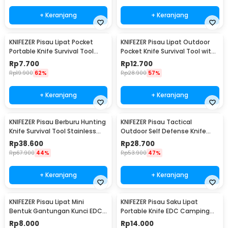
+ Keranjang
+ Keranjang
KNIFEZER Pisau Lipat Pocket
KNIFEZER Pisau Lipat Outdoor
Portable Knife Survival Tool
Pocket Knife Survival Tool with
EDC Stainless - H18
Carabiner - W24
Rp
7.700
Rp
12.700
Rp
19.900
62%
Rp
28.900
57%
+ Keranjang
+ Keranjang
KNIFEZER Pisau Berburu Hunting
KNIFEZER Pisau Tactical
Knife Survival Tool Stainless
Outdoor Self Defense Knife
Steel - BUCK076
Stainless Steel - D578M
Rp
38.600
Rp
28.700
Rp
67.900
44%
Rp
53.900
47%
+ Keranjang
+ Keranjang
KNIFEZER Pisau Lipat Mini
KNIFEZER Pisau Saku Lipat
Bentuk Gantungan Kunci EDC
Portable Knife EDC Camping
Stainless Steel - MKE13
Survival Steel - CS-ZDD01
Rp
8.000
Rp
14.000