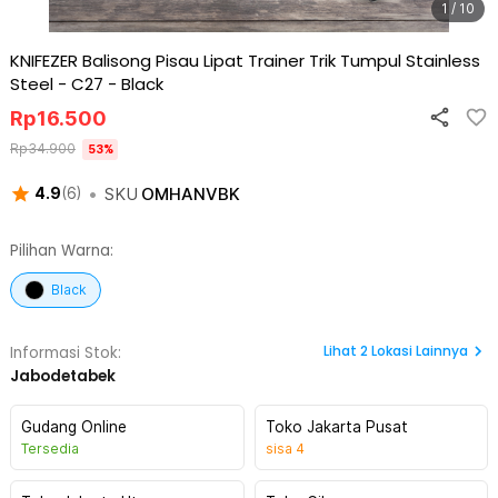
1 / 10
KNIFEZER Balisong Pisau Lipat Trainer Trik Tumpul Stainless
Steel - C27
-
Black
Rp
16.500
Rp
34.900
53
%
•
SKU
OMHANVBK
4.9
(
6
)
Pilihan Warna:
Black
Lihat
2
Lokasi Lainnya
Informasi Stok:
Jabodetabek
Gudang Online
Toko Jakarta Pusat
Tersedia
sisa
4