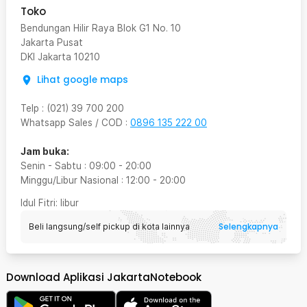
Toko
Bendungan Hilir Raya Blok G1 No. 10
Jakarta Pusat
DKI Jakarta
10210
Lihat google maps
Telp
:
(021) 39 700 200
Whatsapp Sales / COD
:
0896 135 222 00
Jam buka:
Senin - Sabtu
:
09:00
-
20:00
Minggu/Libur Nasional
:
12:00
-
20:00
Idul Fitri
: libur
Selengkapnya
Beli langsung/self pickup di kota lainnya
Download Aplikasi JakartaNotebook