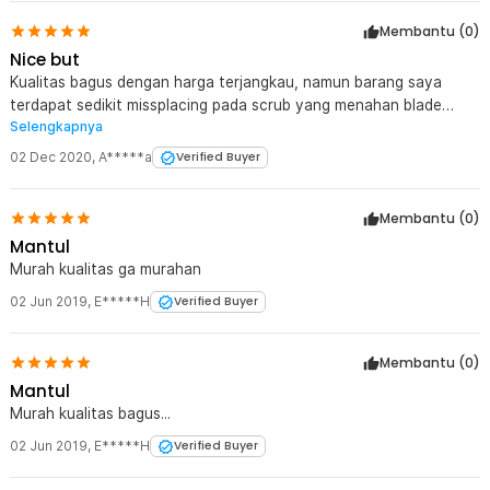
Membantu (
0
)
Nice but
Kualitas bagus dengan harga terjangkau, namun barang saya
terdapat sedikit missplacing pada scrub yang menahan blade
Selengkapnya
handle sehingga tidak dapat tertutup/terbuka dengan rapat
02 Dec 2020
,
A*****a
Verified Buyer
Membantu (
0
)
Mantul
Murah kualitas ga murahan
02 Jun 2019
,
E*****H
Verified Buyer
Membantu (
0
)
Mantul
Murah kualitas bagus...
02 Jun 2019
,
E*****H
Verified Buyer