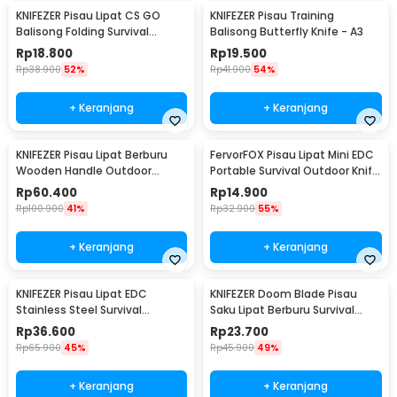
KNIFEZER Pisau Lipat CS GO
KNIFEZER Pisau Training
Balisong Folding Survival
Balisong Butterfly Knife - A3
Outdoor Knife - C3
Rp
18.800
Rp
19.500
Rp
38.900
52%
Rp
41.900
54%
+ Keranjang
+ Keranjang
KNIFEZER Pisau Lipat Berburu
FervorFOX Pisau Lipat Mini EDC
Wooden Handle Outdoor
Portable Survival Outdoor Knife
Survival Knife - CBF64
- PMT5
Rp
60.400
Rp
14.900
Rp
100.900
41%
Rp
32.900
55%
+ Keranjang
+ Keranjang
KNIFEZER Pisau Lipat EDC
KNIFEZER Doom Blade Pisau
Stainless Steel Survival
Saku Lipat Berburu Survival
Outdoor Knife - 440C
Knife EDC 200mm - 57HRC
Rp
36.600
Rp
23.700
Rp
65.900
45%
Rp
45.900
49%
+ Keranjang
+ Keranjang