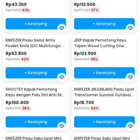
Straight - 17T
Survival Camping
Rp
43.300
Rp
112.500
Rp
74.900
43%
Rp
177.900
37%
+ Keranjang
+ Keranjang
KNIFEZER Pisau Swiss Army
JEEP Kapak Pemotong Kayu
Pocket Knife EDC Multifungsi -
Tajam Wood Cutting One
MKE16
Handed Axe - JP57
Rp
53.800
Rp
122.900
Rp
91.900
42%
Rp
191.900
36%
+ Keranjang
+ Keranjang
SHOOTEY Kapak Pemotong
KNIFEZER JINJUNLANG Pisau Lipat
Kayu dengan Palu 2in1 Anti Slip
Transformer Survival Outdoor
Aluminium Alloy - JHD-A018
Knife - JL-10A
Rp
100.400
Rp
15.700
Rp
161.900
38%
Rp
33.900
54%
+ Keranjang
+ Keranjang
KNIFEZER Pisau Saku Lipat Mini
KNIFEZER Pisau Saku Lipat Mini