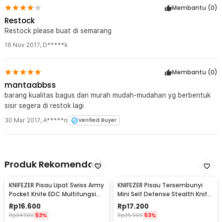
Membantu (
0
)
Restock
Restock please buat di semarang
16 Nov 2017
,
D*****k
Membantu (
0
)
mantaabbss
barang kualitas bagus dan murah mudah-mudahan yg berbentuk
sisir segera di restok lagi
30 Mar 2017
,
A*****n
Verified Buyer
Produk Rekomendasi
KNIFEZER Pisau Lipat Swiss Army
KNIFEZER Pisau Tersembunyi
Pocket Knife EDC Multifungsi
Mini Self Defense Stealth Knife
11in1 - A3011
Steel - H19
Rp
16.600
Rp
17.200
Rp
34.900
53%
Rp
35.900
53%