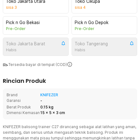
Toko Jakarta Utara
Toko Cikupa
sisa
3
sisa
4
Pick n Go Bekasi
Pick n Go Depok
Pre-Order
Pre-Order
Toko Jakarta Barat
Toko Tangerang
Habis
Habis
Tersedia bayar di tempat (COD)
Rincian Produk
Brand
KNIFEZER
Garansi
-
Berat Produk
0.15 kg
Dimensi Kemasan
15
x
5
x
3
cm
KNIFEZER balisong trainer C27 dirancang sebagai alat latihan yang aman,
seimbang, dan serius untuk mengasah teknik balisong. Produk ini
menggunakan mata pisau tumpul sehingga memungkinkan latihan tanpa