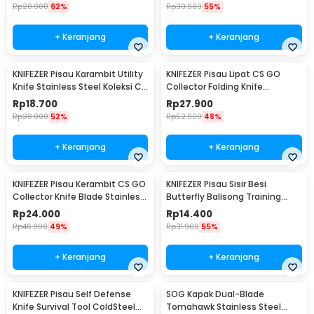
Rp
20.900
62%
Rp
30.900
55%
+ Keranjang
+ Keranjang
KNIFEZER Pisau Karambit Utility
KNIFEZER Pisau Lipat CS GO
Knife Stainless Steel Koleksi CS
Collector Folding Knife
GO - H12
Stainless Steel Pointed Head -
Rp
18.700
Rp
27.900
K390
Rp
38.900
52%
Rp
52.900
48%
+ Keranjang
+ Keranjang
KNIFEZER Pisau Kerambit CS GO
KNIFEZER Pisau Sisir Besi
Collector Knife Blade Stainless
Butterfly Balisong Training
Steel - H10
Knife CS GO - LF-9898
Rp
24.000
Rp
14.400
Rp
46.900
49%
Rp
31.900
55%
+ Keranjang
+ Keranjang
KNIFEZER Pisau Self Defense
SOG Kapak Dual-Blade
Knife Survival Tool ColdSteel
Tomahawk Stainless Steel