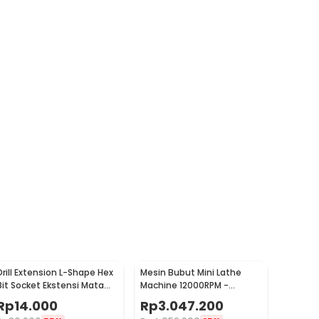
Drill Extension L-Shape Hex
Mesin Bubut Mini Lathe
Bit Socket Ekstensi Mata
Machine 12000RPM -
Bor 1/4 Inch - 105
TZ20002MR
Rp
14.000
Rp
3.047.200