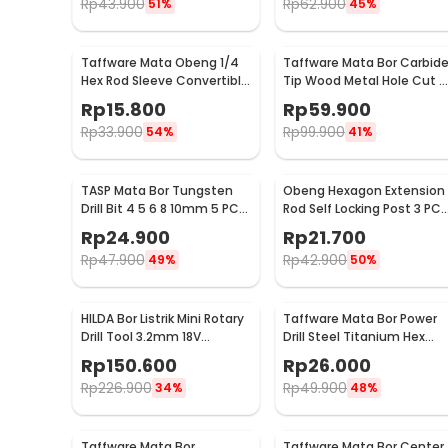
Rp
43.900
Rp
62.900
51%
45%
Taffware Mata Obeng 1/4
Taffware Mata Bor Carbid
Hex Rod Sleeve Convertible
Tip Wood Metal Hole Cut 5
Joints 8 PCS
PCS - EPC-PIT-20P
Rp
15.800
Rp
59.900
Rp
33.900
Rp
99.900
54%
41%
TASP Mata Bor Tungsten
Obeng Hexagon Extension
Drill Bit 4 5 6 8 10mm 5 PCS
Rod Self Locking Post 3 PCS
- MGDK002
- HT43401-3P
Rp
24.900
Rp
21.700
Rp
47.900
Rp
42.900
49%
50%
HILDA Bor Listrik Mini Rotary
Taffware Mata Bor Power
Drill Tool 3.2mm 18V
Drill Steel Titanium Hex
18000RPM - JD5202
Shank 13 PCS - SV-VDB13
Rp
150.600
Rp
26.000
Rp
226.900
Rp
49.900
34%
48%
Taffware Mata Bor
Taffware Mata Bor Center