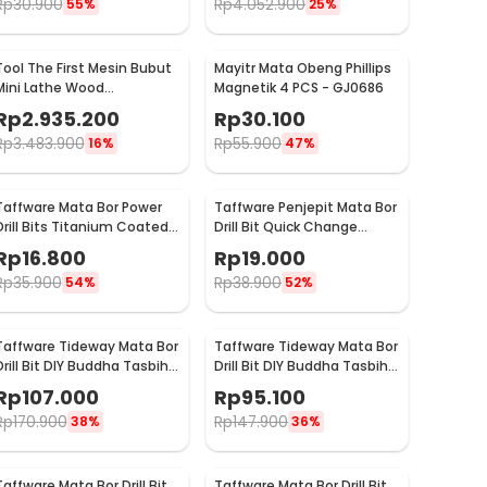
Rp
30.900
Rp
4.052.900
55%
25%
Tool The First Mesin Bubut
Mayitr Mata Obeng Phillips
Mini Lathe Wood
Magnetik 4 PCS - GJ0686
Metalworking 60W -
Rp
2.935.200
Rp
30.100
TZ20002MG
Rp
3.483.900
Rp
55.900
16%
47%
Taffware Mata Bor Power
Taffware Penjepit Mata Bor
Drill Bits Titanium Coated
Drill Bit Quick Change
50 PCS - DW1361
1/4Inch Hex Shank - 2054A
Rp
16.800
Rp
19.000
Rp
35.900
Rp
38.900
54%
52%
Taffware Tideway Mata Bor
Taffware Tideway Mata Bor
Drill Bit DIY Buddha Tasbih
Drill Bit DIY Buddha Tasbih
Beads 2mm 2 PCS 8mm
Beads 2mm 2 PCS 12mm
Rp
107.000
Rp
95.100
Rp
170.900
Rp
147.900
38%
36%
Taffware Mata Bor Drill Bit
Taffware Mata Bor Drill Bit