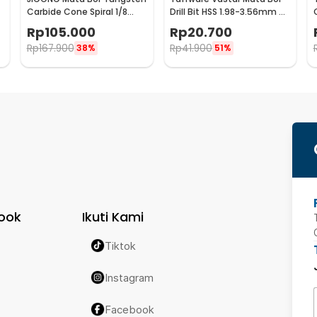
S
Carbide Cone Spiral 1/8
Drill Bit HSS 1.98-3.56mm 5
Inch 10 PCS - JG8
PCS - SV-VDB26
Rp
105.000
Rp
20.700
Rp
167.900
Rp
41.900
38%
51%
ook
Ikuti Kami
Tiktok
Instagram
Facebook