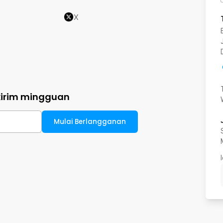
X
kirim mingguan
Mulai Berlangganan