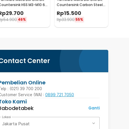
Countersink HSS M3-M10 6
Countersink Carbon Steel
PCS
12 16 19mm 3 PCS
Rp
29.700
Rp
15.500
Rp
54.900
Rp
33.900
46%
55%
Contact Center
Pembelian Online
Telp : (021) 39 700 200
Customer Service (WA) :
0899 721 7050
Toko Kami
Jabodetabek
Ganti
Lokasi
Jakarta Pusat