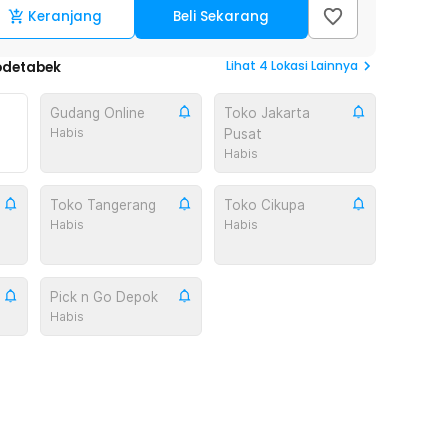
Keranjang
Beli Sekarang
Lihat
4
Lokasi Lainnya
odetabek
Gudang Online
Toko Jakarta
Habis
Pusat
Habis
Toko Tangerang
Toko Cikupa
Habis
Habis
Pick n Go Depok
Habis