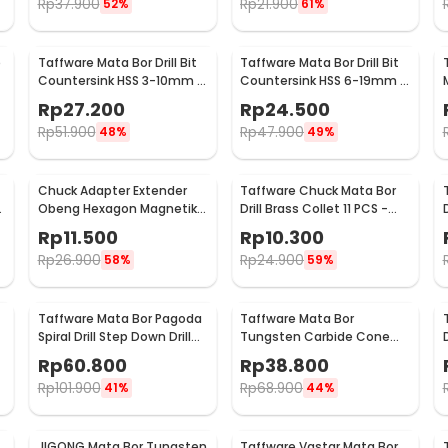
Rp
37.900
Rp
21.900
52%
61%
e
Taffware Mata Bor Drill Bit
Taffware Mata Bor Drill Bit
Countersink HSS 3-10mm 7
Countersink HSS 6-19mm 6
PCS - QST-K13
PCS - BT3
Rp
27.200
Rp
24.500
Rp
51.900
Rp
47.900
48%
49%
Chuck Adapter Extender
Taffware Chuck Mata Bor
Obeng Hexagon Magnetik
Drill Brass Collet 11 PCS -
Shank 1/4 Inch
DMPJ-31
Rp
11.500
Rp
10.300
Rp
26.900
Rp
24.900
58%
59%
Taffware Mata Bor Pagoda
Taffware Mata Bor
Spiral Drill Step Down Drill
Tungsten Carbide Cone
Bit Tipe 2 5 PCS - BIHH463A
Spiral Bits 10 PCS - GJ0106
Rp
60.800
Rp
38.800
Rp
101.900
Rp
68.900
41%
44%
JIGONG Mata Bor Tungsten
Taffware Vastar Mata Bor