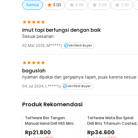
Semua
5
(
2
)
4
(
0
)
3
(
0
)
2
(
0
)
Imut tapi berfungsi dengan baik
Sesuai pesanan
02 Mar 2025
,
M*****i
Verified Buyer
baguslah
nyaman dipakai dan gergajinya tajam, puas karena sesuai
04 Jul 2024
,
L*****u
Verified Buyer
Produk Rekomendasi
Taffware Bor Tangan
Taffware Mata Bor Spiral
Manual Hand Drill HSS Mini
Drill Bits Titanium Coated 
dengan 10 Mata Bor - 3003
PCS
Rp
21.800
Rp
34.600