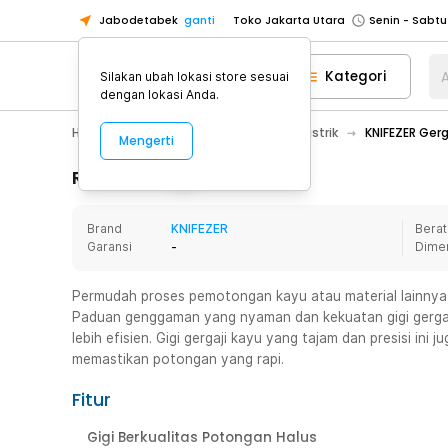
Jabodetabek
ganti
Toko Jakarta Utara
Toko Tangerang
Kategori
A
Silakan ubah lokasi store sesuai
Toko Cikupa
dengan lokasi Anda.
Pick n Go Jakarta Barat
Senin - J
Home Appliance
Perkakas
Bor Listrik
KNIFEZER Ger
Mengerti
Pick n Go Bekasi
Senin - Jumat (08
Pick n Go Depok
Senin - Jumat (08
Rincian Produk
Toko Jakarta Pusat
Senin - Sabtu
Brand
KNIFEZER
Berat
Toko Jakarta Barat
Senin - Sabtu
Garansi
-
Dime
Toko Jakarta Utara
Toko Tangerang
Permudah proses pemotongan kayu atau material lainnya 
Paduan genggaman yang nyaman dan kekuatan gigi gerg
Toko Cikupa
lebih efisien. Gigi gergaji kayu yang tajam dan presisi in
Pick n Go Jakarta Barat
Senin - J
memastikan potongan yang rapi.
Pick n Go Bekasi
Senin - Jumat (08
Fitur
Pick n Go Depok
Senin - Jumat (08
Gigi Berkualitas Potongan Halus