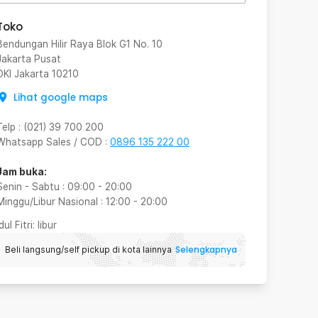
Toko
Bendungan Hilir Raya Blok G1 No. 10
Jakarta Pusat
DKI Jakarta
10210
Lihat google maps
Telp
:
(021) 39 700 200
Whatsapp Sales / COD
:
0896 135 222 00
Jam buka:
Senin - Sabtu
:
09:00
-
20:00
Minggu/Libur Nasional
:
12:00
-
20:00
Idul Fitri
: libur
Selengkapnya
Beli langsung/self pickup di kota lainnya