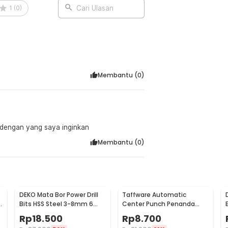
1
(
0
)
Cari Ulasan
Membantu (
0
)
 dengan yang saya inginkan
Membantu (
0
)
DEKO Mata Bor Power Drill
Taffware Automatic
3
Bits HSS Steel 3-8mm 6
Center Punch Penanda
PCS - DW1369
Titik Bor
Rp
18.500
Rp
8.700