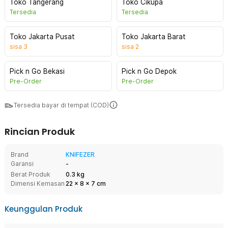
Toko Tangerang
Toko Cikupa
Tersedia
Tersedia
Toko Jakarta Pusat
Toko Jakarta Barat
sisa
3
sisa
2
Pick n Go Bekasi
Pick n Go Depok
Pre-Order
Pre-Order
Tersedia bayar di tempat (COD)
Rincian Produk
Brand
KNIFEZER
Garansi
-
Berat Produk
0.3 kg
Dimensi Kemasan
22
x
8
x
7
cm
Keunggulan Produk