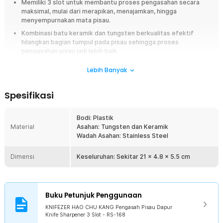
Memiliki 3 slot untuk membantu proses pengasahan secara
maksimal, mulai dari merapikan, menajamkan, hingga
menyempurnakan mata pisau.
Kombinasi batu keramik dan tungsten berkualitas efektif
hilangkan bagian tumpul pada pisau sehingga proses
pengasahan pisau jadi lebih baik.
Mudah dibersihkan hanya dengan air mengalir untuk
Lebih Banyak
membersihkan sisa kotoran lalu dikeringkan kembali untuk
penggunaan berikutnya.
Spesifikasi
Overview
Pengasah pisau dapur multifungsi dengan sistem 3 slot: merapikan,
Bodi: Plastik
menajamkan, dan menyempurnakan pisau. Terbuat dari batu keramik &
Material
Asahan: Tungsten dan Keramik
tungsten berkualitas, hasil tajam maksimal. Mudah digunakan, ringan, dan
Wadah Asahan: Stainless Steel
praktis dibersihkan dengan air mengalir. Pisau kembali tajam seperti
baru, memotong lebih cepat & efisien.
Dimensi
Keseluruhan: Sekitar 21 x 4.8 x 5.5 cm
Fitur
Mudah Digunakan
Buku Petunjuk Penggunaan
Cukup gesekkan bilah pisau ke slot pengasah dengan gerakan satu
arah selama beberapa menit. Pisau kembali tajam tanpa perlu
KNIFEZER HAO CHU KANG Pengasah Pisau Dapur
Knife Sharpener 3 Slot - RS-168
tenaga berlebih.