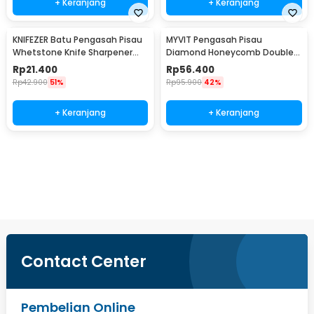
+ Keranjang
+ Keranjang
KNIFEZER Batu Pengasah Pisau
MYVIT Pengasah Pisau
Whetstone Knife Sharpener
Diamond Honeycomb Double
240/800 - Wkss-03
Sided 400# and 1000# - 1563A
Rp
21.400
Rp
56.400
Rp
42.900
51%
Rp
95.900
42%
+ Keranjang
+ Keranjang
Beli Sekarang
Contact Center
Pembelian Online