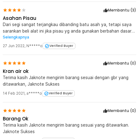
Membantu (
3
)
Asahan Pisau
Dari segi sangat terjangkau dibanding batu asah ya, tetapi saya
sarankan beli alat ini jika pisau yg anda gunakan berbahan dasar
Selengkapnya
besi ya atau alias pisau² yang murah yg bisa berkarat. tidak
disarankan untuk mengasah pisau stainless steel karena ya
27 Jun 2022
,
N*****o
Verified Buyer
kurang efektif ketimbang yg berbahan dasar besi. Misalpun bisa
kamu butuh waktu dan effort yang sangat ekstra. saya sarankan
Membantu (
0
)
untuk pisau yg besi, jgn stainless ataupun pisau mahal sekalipun.
Kran air ok
Terima kasih Jaknote mengirim barang sesuai dengan gbr yang
ditawarkan, Jaknote Sukses
14 Feb 2021
,
a*****o
Verified Buyer
Membantu (
0
)
Barang Ok
Terima kasih Jaknote mengirim barang sesuai yang ditawarkan.
Jaknote Sukses