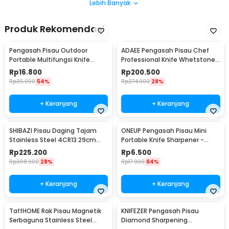
Lebih Banyak
Produk Rekomendasi
Pengasah Pisau Outdoor
ADAEE Pengasah Pisau Chef
Portable Multifungsi Knife
Professional Knife Whetstone
Sharpener - Y88
Grinder
Rp
16.800
Rp
200.500
Rp
35.900
54%
Rp
274.900
28%
+ Keranjang
+ Keranjang
SHIBAZI Pisau Daging Tajam
ONEUP Pengasah Pisau Mini
Stainless Steel 4CR13 29cm
Portable Knife Sharpener -
Cleaver Knife - S601
MDQ001
Rp
225.200
Rp
6.500
Rp
308.900
28%
Rp
17.900
64%
+ Keranjang
+ Keranjang
TaffHOME Rak Pisau Magnetik
KNIFEZER Pengasah Pisau
Serbaguna Stainless Steel
Diamond Sharpening