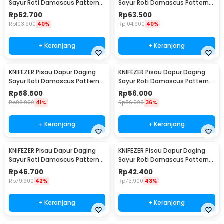
Sayur Roti Damascus Pattern
Sayur Roti Damascus Pattern
Stainless 8 Inch Bread Knife
Stainless 7 Inch Santoku Knife
Rp
62.700
Rp
63.500
Rp
103.900
40%
Rp
104.900
40%
+ Keranjang
+ Keranjang
KNIFEZER Pisau Dapur Daging
KNIFEZER Pisau Dapur Daging
Sayur Roti Damascus Pattern
Sayur Roti Damascus Pattern
Stainless 7 Inch Cleaver Knife
Stainless 6 Inch Boning Knife
Rp
58.500
Rp
56.000
Rp
98.900
41%
Rp
86.900
36%
+ Keranjang
+ Keranjang
KNIFEZER Pisau Dapur Daging
KNIFEZER Pisau Dapur Daging
Sayur Roti Damascus Pattern
Sayur Roti Damascus Pattern
Stainless 5 Inch Santoku Knife
Stainless 3.5 Paring Knife
Rp
46.700
Rp
42.400
Rp
79.900
42%
Rp
73.900
43%
+ Keranjang
+ Keranjang