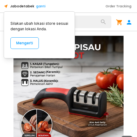
Jabodetabek
ganti
Order Tracking
Alat Kopi
Silakan ubah lokasi store sesuai
dengan lokasi Anda.
Mengerti