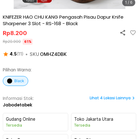
1 / 6
KNIFEZER HAO CHU KANG Pengasah Pisau Dapur Knife
Sharpener 3 Slot - RS-168
-
Black
Rp
8.200
Rp
20.900
61
%
•
SKU
OMHZ4DBK
4.5
(
11
)
Pilihan Warna:
Black
Lihat
4
Lokasi Lainnya
Informasi Stok:
Jabodetabek
Gudang Online
Toko Jakarta Utara
Tersedia
Tersedia