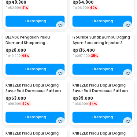
30cm - SUS304
Wetstone 4 Stages - MY311
Rp
49.300
Rp
64.900
Rp
82.900
41%
Rp
106.900
40%
+ Keranjang
+ Keranjang
BEEMSK Pengasah Pisau
IYouNice Suntik Bumbu Daging
Diamond Sharpening
Ayam Seasoning Injector 3
Wetstone 3 Stages - BM301
Needles 2OZ - IY1819
Rp
26.000
Rp
135.400
Rp
49.900
48%
Rp
207.900
35%
+ Keranjang
+ Keranjang
KNIFEZER Pisau Dapur Daging
KNIFEZER Pisau Dapur Daging
Sayur Roti Damascus Pattern
Sayur Roti Damascus Pattern
Stainless 8 Inch Chef Knife
Stainless 5 Inch Slicing Knife
Rp
53.000
Rp
39.000
Rp
90.900
42%
Rp
68.900
44%
+ Keranjang
+ Keranjang
KNIFEZER Pisau Dapur Daging
KNIFEZER Pisau Dapur Daging