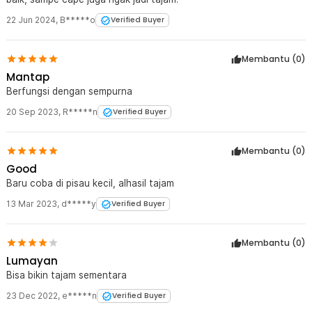
22 Jun 2024
,
B*****o
Verified Buyer
Membantu (
0
)
Mantap
Berfungsi dengan sempurna
20 Sep 2023
,
R*****n
Verified Buyer
Membantu (
0
)
Good
Baru coba di pisau kecil, alhasil tajam
13 Mar 2023
,
d*****y
Verified Buyer
Membantu (
0
)
Lumayan
Bisa bikin tajam sementara
23 Dec 2022
,
e*****n
Verified Buyer