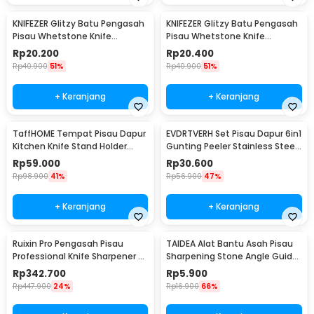
KNIFEZER Glitzy Batu Pengasah
KNIFEZER Glitzy Batu Pengasah
Pisau Whetstone Knife
Pisau Whetstone Knife
Sharpener 18cm 1000/6000 -
Sharpener 1000/3000 - Wkss-
Rp
20.200
Rp
20.400
WKSS-01
02
Rp
40.900
51%
Rp
40.900
51%
+ Keranjang
+ Keranjang
TaffHOME Tempat Pisau Dapur
EVDRTVERH Set Pisau Dapur 6in1
Kitchen Knife Stand Holder
Gunting Peeler Stainless Steel
Stainless Steel - SUS430
- ER-0278
Rp
59.000
Rp
30.600
Rp
98.900
41%
Rp
56.900
47%
+ Keranjang
+ Keranjang
Ruixin Pro Pengasah Pisau
TAIDEA Alat Bantu Asah Pisau
Professional Knife Sharpener -
Sharpening Stone Angle Guide
RX-008
- TG1091
Rp
342.700
Rp
5.900
Rp
447.900
24%
Rp
16.900
66%