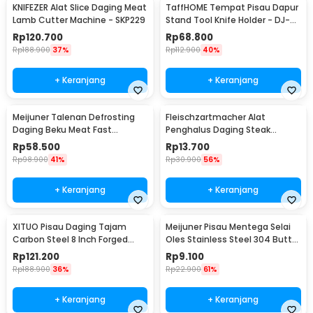
KNIFEZER Alat Slice Daging Meat
TaffHOME Tempat Pisau Dapur
Lamb Cutter Machine - SKP229
Stand Tool Knife Holder - DJ-
012
Rp
120.700
Rp
68.800
Rp
188.900
37%
Rp
112.900
40%
+ Keranjang
+ Keranjang
Meijuner Talenan Defrosting
Fleischzartmacher Alat
Daging Beku Meat Fast
Penghalus Daging Steak
Thawing Board Size L - H-748
Tenderizer Beef Needle -
Rp
58.500
Rp
13.700
SKP245
Rp
98.900
41%
Rp
30.900
56%
+ Keranjang
+ Keranjang
XITUO Pisau Daging Tajam
Meijuner Pisau Mentega Selai
Carbon Steel 8 Inch Forged
Oles Stainless Steel 304 Butter
Cleaver Knife - LZJ-9
Knife - SS430
Rp
121.200
Rp
9.100
Rp
188.900
36%
Rp
22.900
61%
+ Keranjang
+ Keranjang