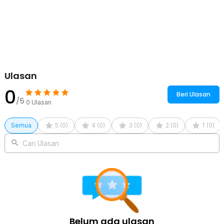
Rincian yang Anda dapatkan untuk pembelian produk ini:
1 x KNIFEZER Pembuka Tutup Botol Wine Bottle Opener - TYK-
074B
Ulasan
0
Beri Ulasan
/5
0
Ulasan
Semua
5
(
0
)
4
(
0
)
3
(
0
)
2
(
0
)
1
(
0
)
Cari Ulasan
Belum ada ulasan