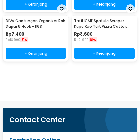
+ Keranjang
+ Keranjang
DIVV Gantungan Organizer Rak
TaffHOME Spatula Scraper
Dapur 5 Hook - I163
Kape Kue Tart Pizza Cutter
15cm - CJ07121
Rp
7.400
Rp
8.600
Rp
18.900
61%
Rp
21.900
61%
+ Keranjang
+ Keranjang
Beli Sekarang
Contact Center