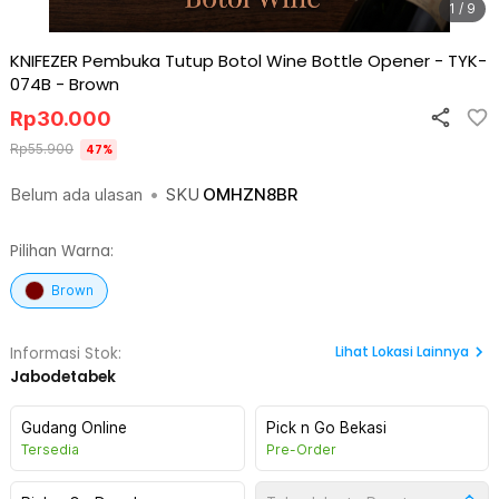
1 / 9
KNIFEZER Pembuka Tutup Botol Wine Bottle Opener - TYK-
074B
-
Brown
Rp
30.000
Rp
55.900
47
%
Belum ada ulasan
•
SKU
OMHZN8BR
Pilihan Warna:
Brown
Lihat
Lokasi Lainnya
Informasi Stok:
Jabodetabek
Gudang Online
Pick n Go Bekasi
Tersedia
Pre-Order