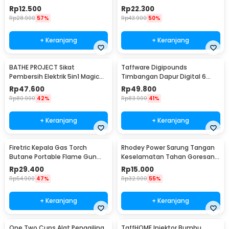
Daging Kopi Susu - TP101
Resistant Gloves - 540F
Rp
12.500
Rp
22.300
Rp
28.900
57%
Rp
43.900
50%
+ Keranjang
+ Keranjang
BATHE PROJECT Sikat
Taffware Digipounds
Pembersih Elektrik 5in1 Magic
Timbangan Dapur Digital 6
Brush Rechargeable - WQ8110
Satuan 1kg 0.1g - i2000
Rp
47.600
Rp
49.800
Rp
80.900
42%
Rp
83.900
41%
+ Keranjang
+ Keranjang
Firetric Kepala Gas Torch
Rhodey Power Sarung Tangan
Butane Portable Flame Gun
Keselamatan Tahan Goresan
Adjustable - 807
Pisau - EN388
Rp
29.400
Rp
15.000
Rp
54.900
47%
Rp
32.900
55%
+ Keranjang
+ Keranjang
One Two Cups Alat Penggiling
TaffHOME Injektor Bumbu