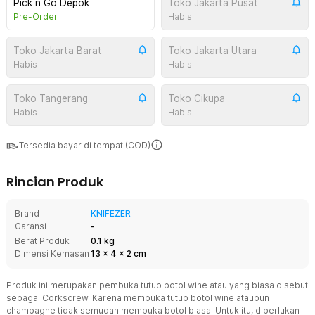
Pick n Go Depok
Toko Jakarta Pusat
Pre-Order
Habis
Toko Jakarta Barat
Toko Jakarta Utara
Habis
Habis
Toko Tangerang
Toko Cikupa
Habis
Habis
Tersedia bayar di tempat (COD)
Rincian Produk
Brand
KNIFEZER
Garansi
-
Berat Produk
0.1 kg
Dimensi Kemasan
13
x
4
x
2
cm
Produk ini merupakan pembuka tutup botol wine atau yang biasa disebut
sebagai Corkscrew. Karena membuka tutup botol wine ataupun
champagne tidak semudah membuka botol biasa. Untuk itu, diperlukan