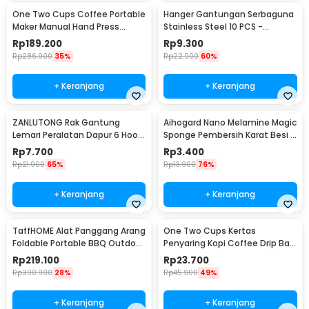
One Two Cups Coffee Portable
Hanger Gantungan Serbaguna
Maker Manual Hand Press
Stainless Steel 10 PCS -
Espresso 300ml - T35066
M127105
Rp
189.200
Rp
9.300
Rp
286.900
35%
Rp
22.900
60%
+ Keranjang
+ Keranjang
ZANLUTONG Rak Gantung
Aihogard Nano Melamine Magic
Lemari Peralatan Dapur 6 Hook
Sponge Pembersih Karat Besi -
Besi - 2137
CW62
Rp
7.700
Rp
3.400
Rp
21.900
65%
Rp
13.900
76%
+ Keranjang
+ Keranjang
TaffHOME Alat Panggang Arang
One Two Cups Kertas
Foldable Portable BBQ Outdoor
Penyaring Kopi Coffee Drip Bag
Grill Stove - HWSK77
Paper Filter 50PCS - T111
Rp
219.100
Rp
23.700
Rp
300.900
28%
Rp
45.900
49%
+ Keranjang
+ Keranjang