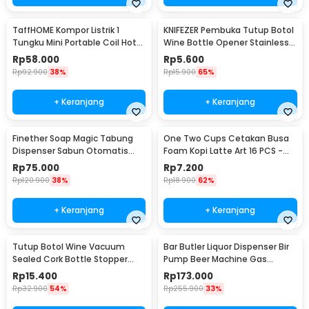
TaffHOME Kompor Listrik 1
KNIFEZER Pembuka Tutup Botol
Tungku Mini Portable Coil Hot
Wine Bottle Opener Stainless
Plate 500W - C1-1000-03
Steel - WS01
Rp
58.000
Rp
5.600
Rp
92.900
38%
Rp
15.900
65%
+ Keranjang
+ Keranjang
Finether Soap Magic Tabung
One Two Cups Cetakan Busa
Dispenser Sabun Otomatis
Foam Kopi Latte Art 16 PCS -
400ml - AD-03
JJYE01
Rp
75.000
Rp
7.200
Rp
120.900
38%
Rp
18.900
62%
+ Keranjang
+ Keranjang
Tutup Botol Wine Vacuum
Bar Butler Liquor Dispenser Bir
Sealed Cork Bottle Stopper
Pump Beer Machine Gas
Stainless Steel - G94529
Station 900ml - P-36
Rp
15.400
Rp
173.000
Rp
32.900
54%
Rp
255.900
33%