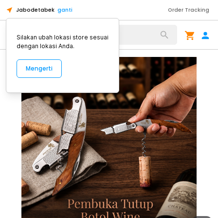
Jabodetabek
ganti
Order Tracking
Alat Kopi
Silakan ubah lokasi store sesuai
dengan lokasi Anda.
Mengerti