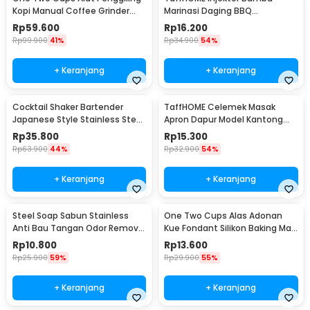
Kopi Manual Coffee Grinder
Marinasi Daging BBQ
Portable - WFCG9800
Seasoning Injector - HC117
Rp
59.600
Rp
16.200
Rp
99.900
41%
Rp
34.900
54%
+ Keranjang
+ Keranjang
Cocktail Shaker Bartender
TaffHOME Celemek Masak
Japanese Style Stainless Steel
Apron Dapur Model Kantong
200ml
Pola Spatula - JJ41
Rp
35.800
Rp
15.300
Rp
63.900
44%
Rp
32.900
54%
+ Keranjang
+ Keranjang
Steel Soap Sabun Stainless
One Two Cups Alas Adonan
Anti Bau Tangan Odor Remove
Kue Fondant Silikon Baking Mat
- HW071
Anti Slip - JJ3873
Rp
10.800
Rp
13.600
Rp
25.900
59%
Rp
29.900
55%
+ Keranjang
+ Keranjang