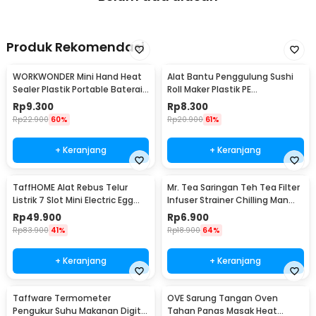
Produk Rekomendasi
WORKWONDER Mini Hand Heat
Alat Bantu Penggulung Sushi
Sealer Plastik Portable Baterai
Roll Maker Plastik PE
AA - LX2000A
22x20.5x0.1cm - E1119
Rp
9.300
Rp
8.300
Rp
22.900
60%
Rp
20.900
61%
+ Keranjang
+ Keranjang
TaffHOME Alat Rebus Telur
Mr. Tea Saringan Teh Tea Filter
Listrik 7 Slot Mini Electric Egg
Infuser Strainer Chilling Man
Cooker 350W - YS-203
Silicon - MR03
Rp
49.900
Rp
6.900
Rp
83.900
41%
Rp
18.900
64%
+ Keranjang
+ Keranjang
Taffware Termometer
OVE Sarung Tangan Oven
Pengukur Suhu Makanan Digital
Tahan Panas Masak Heat