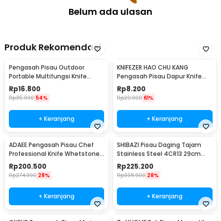
Belum ada ulasan
Produk Rekomendasi
Pengasah Pisau Outdoor
KNIFEZER HAO CHU KANG
Portable Multifungsi Knife
Pengasah Pisau Dapur Knife
Sharpener - Y88
Sharpener 3 Slot - RS-168
Rp
16.800
Rp
8.200
Rp
35.900
54%
Rp
20.900
61%
+ Keranjang
+ Keranjang
ADAEE Pengasah Pisau Chef
SHIBAZI Pisau Daging Tajam
Professional Knife Whetstone
Stainless Steel 4CR13 29cm
Grinder
Cleaver Knife - S601
Rp
200.500
Rp
225.200
Rp
274.900
28%
Rp
308.900
28%
+ Keranjang
+ Keranjang