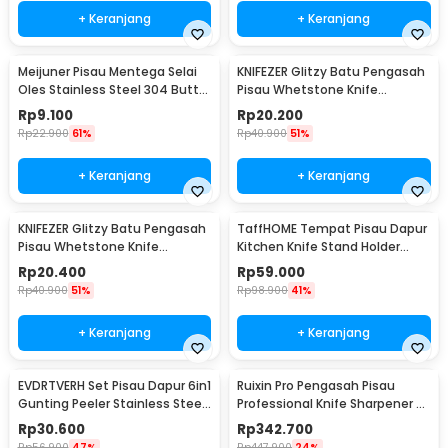
+ Keranjang
+ Keranjang
Meijuner Pisau Mentega Selai
KNIFEZER Glitzy Batu Pengasah
Oles Stainless Steel 304 Butter
Pisau Whetstone Knife
Knife - SS430
Sharpener 18cm 1000/6000 -
Rp
9.100
Rp
20.200
WKSS-01
Rp
22.900
61%
Rp
40.900
51%
+ Keranjang
+ Keranjang
KNIFEZER Glitzy Batu Pengasah
TaffHOME Tempat Pisau Dapur
Pisau Whetstone Knife
Kitchen Knife Stand Holder
Sharpener 1000/3000 - Wkss-
Stainless Steel - SUS430
Rp
20.400
Rp
59.000
02
Rp
40.900
51%
Rp
98.900
41%
+ Keranjang
+ Keranjang
EVDRTVERH Set Pisau Dapur 6in1
Ruixin Pro Pengasah Pisau
Gunting Peeler Stainless Steel
Professional Knife Sharpener -
- ER-0278
RX-008
Rp
30.600
Rp
342.700
Rp
56.900
47%
Rp
447.900
24%