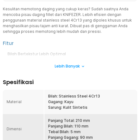
Kesulitan memotong daging yang cukup keras? Sudah saatnya Anda
mencoba pisau daging fillet dari KNIFEZER. Lebih efisien dengan
penggunaan material stainless steel 4Cr13 yang dipoles khusus untuk
menghasilkan pisau tajam anti karat. Dibuat pas di genggaman Anda
sehingga proses memotong lebih mudah dan presisi.
Fitur
Bilah Bertekstur Lebih Optimal
Pisau daging dari KNIFEZER hadir dengan tekstur khusus untuk
Lebih Banyak
memberikan kinerja yang optimal dan tahan lama. Anda dapat
menggunakannya untuk memotong berbagai jenis daging bahkan
memisahkannya dari tulang dengan tingkat presisi yang tinggi.
Spesifikasi
Kontrol Optimal Nyaman Digunakan
Tangan yang tergelincir membuat proses memotong menjadi lama.
Bilah: Stainless Steel 4Cr13
Tapi tenang, pisau daging ini telah dirancang dengan pegangan
Material
Gagang: Kayu
yang pas di tangan Anda untuk cengkeraman yang lebih baik. Anda
Sarung: Kulit Sintetis
pun dapat memberikan kontrol maksimal saat memotong bahan
makanan.
Panjang Total: 210 mm
Selamat Tinggal Pisau Berkarat
Panjang Bilah: 110 mm
Dimensi
Keunggulan lain yang dimiliki pisau daging ini adalah penggunaan
Tebal Bilah: 5 mm
material stainless steel 4Cr13 dengan ketajaman ekstra. Stainless
Panjang Gagang: 90 mm