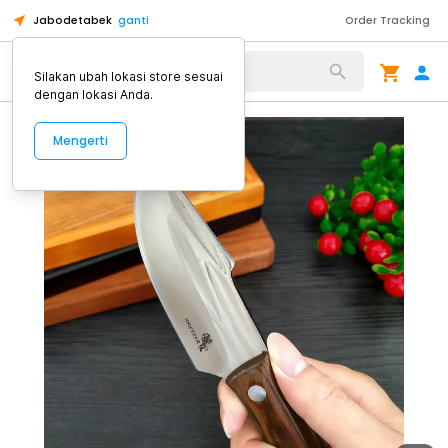
Jabodetabek
ganti
Order Tracking
Alat Kopi
Silakan ubah lokasi store sesuai
dengan lokasi Anda.
Mengerti