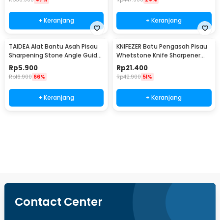
+ Keranjang
+ Keranjang
TAIDEA Alat Bantu Asah Pisau
KNIFEZER Batu Pengasah Pisau
Sharpening Stone Angle Guide
Whetstone Knife Sharpener
- TG1091
240/800 - Wkss-03
Rp
5.900
Rp
21.400
Rp
16.900
66%
Rp
42.900
51%
+ Keranjang
+ Keranjang
Ingatkan Saya
Contact Center