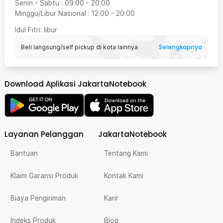
Senin - Sabtu
:
09:00
-
20:00
Minggu/Libur Nasional
:
12:00
-
20:00
Idul Fitri
: libur
Selengkapnya
Beli langsung/self pickup di kota lainnya
Download Aplikasi JakartaNotebook
Layanan Pelanggan
JakartaNotebook
Bantuan
Tentang Kami
Klaim Garansi Produk
Kontak Kami
Biaya Pengiriman
Karir
Indeks Produk
Blog