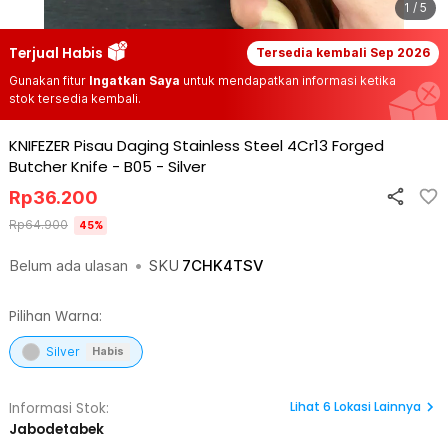
1 / 5
Terjual Habis
Tersedia kembali
Sep 2026
Gunakan fitur
Ingatkan Saya
untuk mendapatkan informasi ketika
stok tersedia kembali.
KNIFEZER Pisau Daging Stainless Steel 4Cr13 Forged
Butcher Knife - B05
-
Silver
Rp
36.200
Rp
64.900
45
%
Belum ada ulasan
•
SKU
7CHK4TSV
Pilihan Warna:
Silver
Habis
Lihat
6
Lokasi Lainnya
Informasi Stok:
Jabodetabek