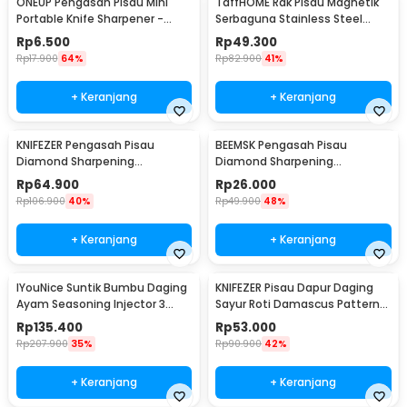
ONEUP Pengasah Pisau Mini
TaffHOME Rak Pisau Magnetik
Portable Knife Sharpener -
Serbaguna Stainless Steel
MDQ001
30cm - SUS304
Rp
6.500
Rp
49.300
Rp
17.900
64%
Rp
82.900
41%
+ Keranjang
+ Keranjang
KNIFEZER Pengasah Pisau
BEEMSK Pengasah Pisau
Diamond Sharpening
Diamond Sharpening
Wetstone 4 Stages - MY311
Wetstone 3 Stages - BM301
Rp
64.900
Rp
26.000
Rp
106.900
40%
Rp
49.900
48%
+ Keranjang
+ Keranjang
IYouNice Suntik Bumbu Daging
KNIFEZER Pisau Dapur Daging
Ayam Seasoning Injector 3
Sayur Roti Damascus Pattern
Needles 2OZ - IY1819
Stainless 8 Inch Chef Knife
Rp
135.400
Rp
53.000
Rp
207.900
35%
Rp
90.900
42%
+ Keranjang
+ Keranjang