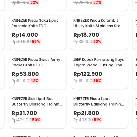
Rp
19.900
Rp
28.900
62%
57%
KNIFEZER Pisau Saku Lipat
KNIFEZER Pisau Karambit
Portable Knife EDC
Utility Knife Stainless Steel
Camping Survival Steel -
Koleksi CS GO - H12
Rp
14.000
Rp
18.700
CS-ZDD01
Rp
30.900
Rp
38.900
55%
52%
KNIFEZER Pisau Swiss Army
JEEP Kapak Pemotong Kayu
Pocket Knife EDC
Tajam Wood Cutting One
Multifungsi - MKE16
Handed Axe - JP57
Rp
53.800
Rp
122.900
Rp
91.900
Rp
191.900
42%
36%
KNIFEZER Sisir Lipat Besi
KNIFEZER Pisau Lipat
Butterfly Balisong Training
Butterfly Balisong Training
Knife 220mm - JL07
Portable Knife - C28
Rp
21.700
Rp
21.800
Rp
42.900
Rp
43.900
50%
51%