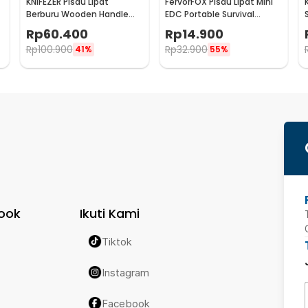
KNIFEZER Pisau Lipat
FervorFOX Pisau Lipat Mini
Berburu Wooden Handle
EDC Portable Survival
Outdoor Survival Knife -
Outdoor Knife - PMT5
Rp
60.400
Rp
14.900
CBF64
Rp
100.900
Rp
32.900
41%
55%
ook
Ikuti Kami
Tiktok
Instagram
Facebook