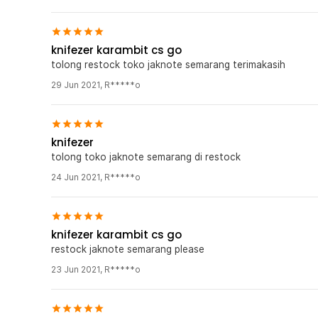
knifezer karambit cs go
tolong restock toko jaknote semarang terimakasih
29 Jun 2021
,
R*****o
knifezer
tolong toko jaknote semarang di restock
24 Jun 2021
,
R*****o
knifezer karambit cs go
restock jaknote semarang please
23 Jun 2021
,
R*****o