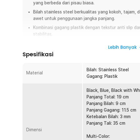
yang berbeda dari pisau biasa.
Bilah stainless steel berkualitas yang kokoh, tajam,
awet untuk penggunaan jangka panjang.
Kombinasi gagang plastik dengan tekstur anti slip d
stabilitas.
Hadir dengan berbagai varian desain dan motif bilah
Lebih Banyak
untuk kolektor maupun penggemar cosplay.
Spesifikasi
Overview
Bilah: Stainless Steel
Pisau kerambit ini hadir dengan desain bilah melengkung m
Material
Gagang: Plastik
tactical populer CS GO. Berukuran ringkas dan ringan, pis
properti cosplay bertema tactical. Dilengkapi gagang ergo
Black, Blue, Black with Wh
finger, pisau terasa stabil dan nyaman digenggam untuk ak
Panjang Total: 19 cm
sarung/cover untuk penyimpanan yang lebih aman.
Panjang Bilah: 9 cm
Panjang Gagang: 11.5 cm
Fitur
Ketebalan Bilah: 3 mm
Desain Kerambit Bertema Tactical / CS GO
Panjang Tali: 35 cm
Dimensi
Mengusung desain khas kerambit dengan sentuhan tact
Multi-Color:
Motif pada bilah hadir dalam beberapa varian desain y