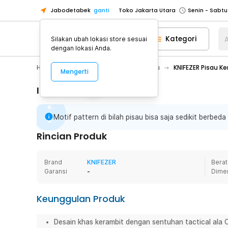
Jabodetabek
ganti
Toko Jakarta Utara
Toko Tangerang
Kategori
A
Silakan ubah lokasi store sesuai
Toko Cikupa
dengan lokasi Anda.
Pick n Go Jakarta Barat
Senin - J
Home Appliance
Perkakas
Pisau
KNIFEZER Pisau Ke
Mengerti
Pick n Go Bekasi
Senin - Jumat (08
Pick n Go Depok
Senin - Jumat (08
Informasi Penting
Toko Jakarta Pusat
Senin - Sabtu
Motif pattern di bilah pisau bisa saja sedikit berbeda 
Toko Jakarta Barat
Senin - Sabtu
Toko Jakarta Utara
Rincian Produk
Toko Tangerang
Brand
KNIFEZER
Berat
Toko Cikupa
Garansi
-
Dime
Pick n Go Jakarta Barat
Senin - J
Pick n Go Bekasi
Senin - Jumat (08
Keunggulan Produk
Pick n Go Depok
Senin - Jumat (08
Desain khas kerambit dengan sentuhan tactical ala 