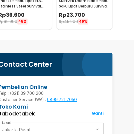
KNIFEZER Pisau Lipat EDC
KNIFEZER Doom Blade Pisau
Stainless Steel Survival
Saku Lipat Berburu Survival
Outdoor Knife - 440C
Knife EDC 200mm - 57HRC
Rp
36.600
Rp
23.700
Rp
65.900
Rp
45.900
45%
49%
Contact Center
Pembelian Online
Telp : (021) 39 700 200
Customer Service (WA) :
0899 721 7050
Toko Kami
Jabodetabek
Ganti
Lokasi
Jakarta Pusat