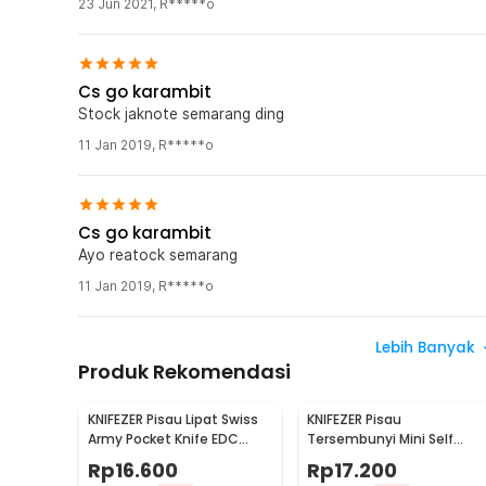
23 Jun 2021
,
R*****o
Cs go karambit
Stock jaknote semarang ding
11 Jan 2019
,
R*****o
Cs go karambit
Ayo reatock semarang
11 Jan 2019
,
R*****o
Lebih Banyak
Produk Rekomendasi
KNIFEZER Pisau Lipat Swiss
KNIFEZER Pisau
Army Pocket Knife EDC
Tersembunyi Mini Self
Multifungsi 11in1 - A3011
Defense Stealth Knife
Rp
16.600
Rp
17.200
Steel - H19