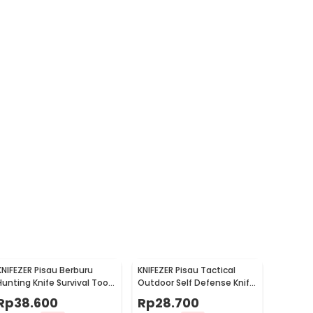
KNIFEZER Pisau Berburu
KNIFEZER Pisau Tactical
Hunting Knife Survival Tool
Outdoor Self Defense Knife
Stainless Steel - BUCK076
Stainless Steel - D578M
Rp
38.600
Rp
28.700