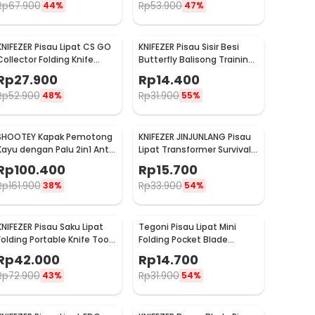
Rp
67.900
Rp
53.900
44%
47%
KNIFEZER Pisau Lipat CS GO
KNIFEZER Pisau Sisir Besi
Collector Folding Knife
Butterfly Balisong Training
Stainless Steel Pointed
Knife CS GO - LF-9898
Rp
27.900
Rp
14.400
Head - K390
Rp
52.900
Rp
31.900
48%
55%
SHOOTEY Kapak Pemotong
KNIFEZER JINJUNLANG Pisau
Kayu dengan Palu 2in1 Anti
Lipat Transformer Survival
Slip Aluminium Alloy - JHD-
Outdoor Knife - JL-10A
Rp
100.400
Rp
15.700
A018
Rp
161.900
Rp
33.900
38%
54%
KNIFEZER Pisau Saku Lipat
Tegoni Pisau Lipat Mini
Folding Portable Knife Tool
Folding Pocket Blade
Wood Grip - S12
Survival Outdoor Knife -
Rp
42.000
Rp
14.700
EO02732
Rp
72.900
Rp
31.900
43%
54%