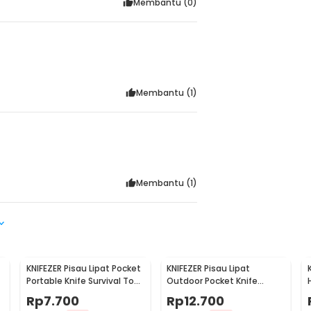
Membantu (
0
)
Membantu (
1
)
Membantu (
1
)
KNIFEZER Pisau Lipat Pocket
KNIFEZER Pisau Lipat
Portable Knife Survival Tool
Outdoor Pocket Knife
EDC Stainless - H18
Survival Tool with
Rp
7.700
Rp
12.700
Carabiner - W24