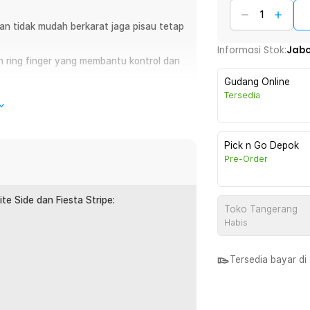
 dan tidak mudah berkarat jaga pisau tetap
Informasi Stok:
Jab
an ring finger yang membantu kontrol dan
Gudang Online
 pisau yang menambah nilai estetika, cocok
Tersedia
Pick n Go Depok
Pre-Order
enyerupai cakar yang terinspirasi dari gaya
au ini cocok untuk koleksi, display, maupun
nomis dengan tekstur anti slip serta ring
ite Side dan Fiesta Stripe:
tivitas potong ringan. Disertai
Toko Tangerang
Habis
Tersedia bayar d
ical ala CS GO yang tegas dan modern.
ang menambah nilai estetika, cocok untuk