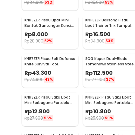
Rp
34.900
Rp
35.900
53%
53%
KNIFEZER Pisau Lipat Mini
KNIFEZER Balisong Pisau
Bentuk Gantungan Kunci
Lipat Trainer Trik Tumpul
EDC Stainless Steel - MKE13
Stainless Steel - C27
Rp
8.000
Rp
16.500
Rp
20.900
Rp
34.900
62%
53%
KNIFEZER Pisau Self Defense
SOG Kapak Dual-Blade
Knife Survival Tool
Tomahawk Stainless Steel
ColdSteel Straight - 17T
Survival Camping
Rp
43.300
Rp
112.500
Rp
74.900
Rp
177.900
43%
37%
KNIFEZER Pisau Saku Lipat
KNIFEZER Pisau Saku Lipat
Mini Serbaguna Portable
Mini Serbaguna Portable
Knife Survival - W46
Knife Survival Tool - W33
Rp
12.800
Rp
10.800
Rp
27.900
Rp
25.900
55%
59%