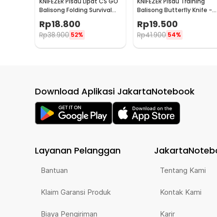
KNIFEZER Pisau Lipat CS GO
KNIFEZER Pisau Training
Balisong Folding Survival
Balisong Butterfly Knife -
Outdoor Knife - C3
A3
Rp
18.800
Rp
19.500
Rp
38.900
Rp
41.900
52%
54%
Download Aplikasi JakartaNotebook
Layanan Pelanggan
JakartaNoteb
Bantuan
Tentang Kami
Klaim Garansi Produk
Kontak Kami
Biaya Pengiriman
Karir