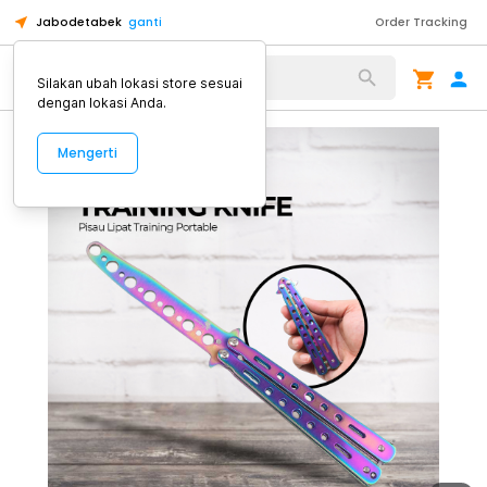
Jabodetabek
ganti
Order Tracking
Alat Kopi
Silakan ubah lokasi store sesuai
dengan lokasi Anda.
Mengerti