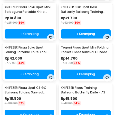
KNIFEZER Pisau Saku Lipat Mini
KNIFEZER Sisir Lipat Besi
Serbaguna Portable Knife
Butterfly Balisong Training
Survival Tool - W33
Knife 220mm - JL07
Rp
10.800
Rp
21.700
Rp
25.900
59%
Rp
42.900
50%
+ Keranjang
+ Keranjang
KNIFEZER Pisau Saku Lipat
Tegoni Pisau Lipat Mini Folding
Folding Portable Knife Tool
Pocket Blade Survival Outdoor
Wood Grip - S12
Knife - EO02732
Rp
42.000
Rp
14.700
Rp
72.900
43%
Rp
31.900
54%
+ Keranjang
+ Keranjang
KNIFEZER Pisau Lipat CS GO
KNIFEZER Pisau Training
Balisong Folding Survival
Balisong Butterfly Knife - A3
Outdoor Knife - C3
Rp
18.800
Rp
19.500
Rp
38.900
52%
Rp
41.900
54%
+ Keranjang
+ Keranjang