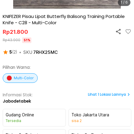
1 / 6
KNIFEZER Pisau Lipat Butterfly Balisong Training Portable
Knife - C28
-
Multi-Color
Rp
21.800
Rp
43.900
51
%
•
SKU
7RHX25MC
5
(
2
)
Pilihan Warna:
Multi-Color
Lihat
1
Lokasi Lainnya
Informasi Stok:
Jabodetabek
Gudang Online
Toko Jakarta Utara
Tersedia
sisa
2