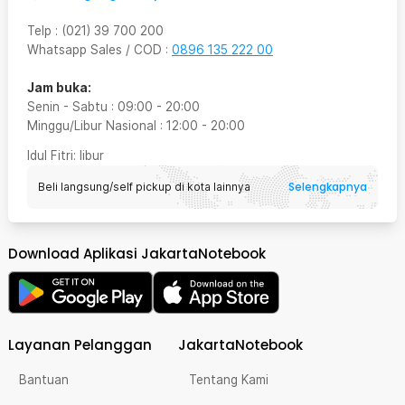
Telp
:
(021) 39 700 200
Whatsapp Sales / COD
:
0896 135 222 00
Jam buka:
Senin - Sabtu
:
09:00
-
20:00
Minggu/Libur Nasional
:
12:00
-
20:00
Idul Fitri
: libur
Selengkapnya
Beli langsung/self pickup di kota lainnya
Download Aplikasi JakartaNotebook
Layanan Pelanggan
JakartaNotebook
Bantuan
Tentang Kami