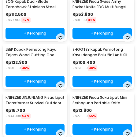
SOG Kapak Dual-Blade
KNIFEZER Pisau Swiss Army
Tomahawk Stainless Steel
Pocket Knife EDC Multifungsi -
Survival Camping
MKE16
Rp
112.500
Rp
53.800
Rp
177.900
37%
Rp
91.900
42%
+ Keranjang
+ Keranjang
JEEP Kapak Pemotong Kayu
SHOOTEY Kapak Pemotong
Tajam Wood Cutting One
Kayu dengan Palu 2in1 Anti Slip
Handed Axe - JP57
Aluminium Alloy - JHD-A018
Rp
122.900
Rp
100.400
Rp
191.900
36%
Rp
161.900
38%
+ Keranjang
+ Keranjang
KNIFEZER JINJUNLANG Pisau Lipat
KNIFEZER Pisau Saku Lipat Mini
Transformer Survival Outdoor
Serbaguna Portable Knife
Knife - JL-10A
Survival - W46
Rp
15.700
Rp
12.800
Rp
33.900
54%
Rp
27.900
55%
+ Keranjang
+ Keranjang