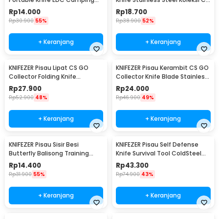
Survival Steel - CS-ZDD01
GO - H12
Rp
14.000
Rp
18.700
Rp
30.900
55%
Rp
38.900
52%
+ Keranjang
+ Keranjang
KNIFEZER Pisau Lipat CS GO
KNIFEZER Pisau Kerambit CS GO
Collector Folding Knife
Collector Knife Blade Stainless
Stainless Steel Pointed Head -
Steel - H10
Rp
27.900
Rp
24.000
K390
Rp
52.900
48%
Rp
46.900
49%
+ Keranjang
+ Keranjang
KNIFEZER Pisau Sisir Besi
KNIFEZER Pisau Self Defense
Butterfly Balisong Training
Knife Survival Tool ColdSteel
Knife CS GO - LF-9898
Straight - 17T
Rp
14.400
Rp
43.300
Rp
31.900
55%
Rp
74.900
43%
+ Keranjang
+ Keranjang