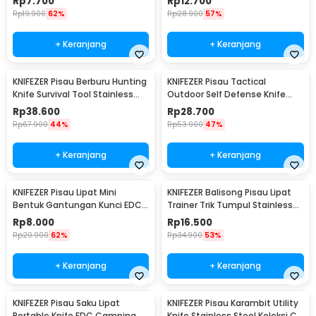
Rp
7.700
Rp
12.700
Kelengkapan Produk
Rp
19.900
62%
Rp
28.900
57%
Rincian yang Anda dapatkan untuk pembelian produk ini:
1 x KNIFEZER Pisau Lipat Butterfly Balisong Training Portable
+ Keranjang
+ Keranjang
Knife - C28
KNIFEZER Pisau Berburu Hunting
KNIFEZER Pisau Tactical
Knife Survival Tool Stainless
Outdoor Self Defense Knife
Steel - BUCK076
Stainless Steel - D578M
Rp
38.600
Rp
28.700
Rp
67.900
44%
Rp
53.900
47%
+ Keranjang
+ Keranjang
KNIFEZER Pisau Lipat Mini
KNIFEZER Balisong Pisau Lipat
Bentuk Gantungan Kunci EDC
Trainer Trik Tumpul Stainless
Stainless Steel - MKE13
Steel - C27
Rp
8.000
Rp
16.500
Rp
20.900
62%
Rp
34.900
53%
+ Keranjang
+ Keranjang
KNIFEZER Pisau Saku Lipat
KNIFEZER Pisau Karambit Utility
Portable Knife EDC Camping
Knife Stainless Steel Koleksi CS