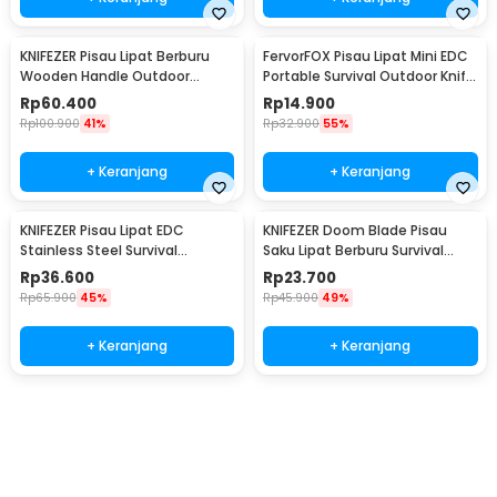
KNIFEZER Pisau Lipat Berburu
FervorFOX Pisau Lipat Mini EDC
Wooden Handle Outdoor
Portable Survival Outdoor Knife
Survival Knife - CBF64
- PMT5
Rp
60.400
Rp
14.900
Rp
100.900
41%
Rp
32.900
55%
+ Keranjang
+ Keranjang
KNIFEZER Pisau Lipat EDC
KNIFEZER Doom Blade Pisau
Stainless Steel Survival
Saku Lipat Berburu Survival
Outdoor Knife - 440C
Knife EDC 200mm - 57HRC
Rp
36.600
Rp
23.700
Rp
65.900
45%
Rp
45.900
49%
+ Keranjang
+ Keranjang
Beli Sekarang