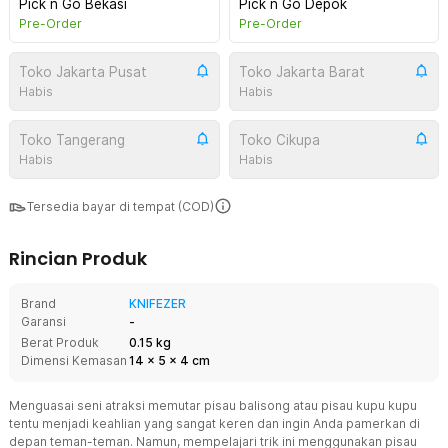
Pick n Go Bekasi
Pick n Go Depok
Pre-Order
Pre-Order
Toko Jakarta Pusat
Toko Jakarta Barat
Habis
Habis
Toko Tangerang
Toko Cikupa
Habis
Habis
Tersedia bayar di tempat (COD)
Rincian Produk
Brand
KNIFEZER
Garansi
-
Berat Produk
0.15 kg
Dimensi Kemasan
14
x
5
x
4
cm
Menguasai seni atraksi memutar pisau balisong atau pisau kupu kupu
tentu menjadi keahlian yang sangat keren dan ingin Anda pamerkan di
depan teman-teman. Namun, mempelajari trik ini menggunakan pisau