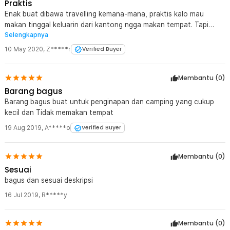
Praktis
Enak buat dibawa travelling kemana-mana, praktis kalo mau
makan tinggal keluarin dari kantong ngga makan tempat. Tapi
Selengkapnya
penguncinya gampang banget kendor, dan agak kurang
ergonomis dipegangnya.
10 May 2020
,
Z*****r
Verified Buyer
Membantu (
0
)
Barang bagus
Barang bagus buat untuk penginapan dan camping yang cukup
kecil dan Tidak memakan tempat
19 Aug 2019
,
A*****o
Verified Buyer
Membantu (
0
)
Sesuai
bagus dan sesuai deskripsi
16 Jul 2019
,
R*****y
Membantu (
0
)