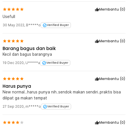
Membantu (
0
)
Usefull
30 May 2022
,
B*****o
Verified Buyer
Membantu (
0
)
Barang bagus dan baik
Kecil dan bagus barangnya
19 Dec 2020
,
U*****a
Verified Buyer
Membantu (
0
)
Harus punya
New normal...harus punya nih..sendok makan sendiri..praktis bisa
dilipat ga makan tempat
27 Sep 2020
,
m*****o
Verified Buyer
Membantu (
0
)