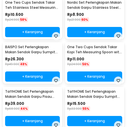
One Two Cups Sendok Takar
Nordic Set Perlengkapan Makan
Teh Stainless Steel Measuring
Sendok Garpu Stainless Steel
Spoon 5 PCS - S301
Cutlery Set - XS-B014
Rp
10.600
Rp
8.900
Rp
24.900
58%
Rp
21.900
60%
+ Keranjang
+ Keranjang
BAISPO Set Perlengkapan
One Two Cups Sendok Takar
Makan Sendok Garpu Sumpit
Kopi Teh Measuring Spoon with
Bambu Cutlery Set Winding -
Clip - G166
Rp
26.300
Rp
11.000
EA025
Rp
49.900
48%
Rp
24.900
56%
+ Keranjang
+ Keranjang
TaffHOME Set Perlengkapan
TaffHOME Set Perlengkapan
Makan Sendok Garpu Pisau
Makan Sendok Garpu Sumpit
Sumpit 8 PCS - EA02300
Pouch Cutlery Set - T1
Rp
39.000
Rp
15.500
Rp
68.900
44%
Rp
33.900
55%
+ Keranjang
+ Keranjang