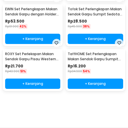
EWIN Set Perlengkapan Makan
Tofok Set Perlengkapan Makan
Sendok Garpu dengan Holder
Sendok Garpu Sumpit Sedotan
Angsa Swan Rack - NP311
dengan Pouch - T5
Rp
53.500
Rp
28.500
Rp
91.900
42%
Rp
45.900
38%
+ Keranjang
+ Keranjang
ROXY Set Perlekapan Makan
TaffHOME Set Perlengkapan
Sendok Garpu Pisau Western
Makan Sendok Garpu Sumpit
Cutlery Set 4 PCS - C24
Sedotan with Pouch - T10
Rp
21.700
Rp
16.200
Rp
43.900
51%
Rp
34.900
54%
+ Keranjang
+ Keranjang
Beli Sekarang