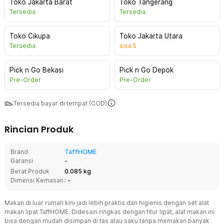
Toko Jakarta Barat
Toko Tangerang
Tersedia
Tersedia
Toko Cikupa
Toko Jakarta Utara
Tersedia
sisa
5
Pick n Go Bekasi
Pick n Go Depok
Pre-Order
Pre-Order
Tersedia bayar di tempat (COD)
Rincian Produk
Brand
TaffHOME
Garansi
-
Berat Produk
0.085 kg
Dimensi Kemasan
: -
Makan di luar rumah kini jadi lebih praktis dan higienis dengan set alat
makan lipat TaffHOME. Didesain ringkas dengan fitur lipat, alat makan ini
bisa dengan mudah disimpan di tas atau saku tanpa memakan banyak