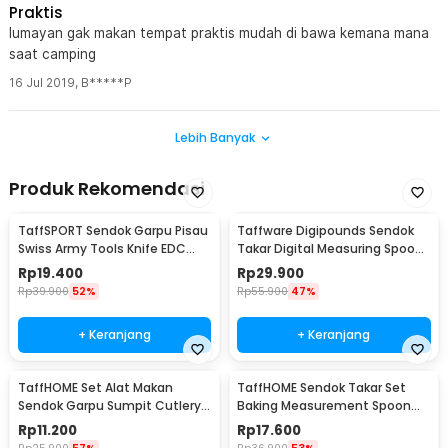
Praktis
lumayan gak makan tempat praktis mudah di bawa kemana mana
saat camping
16 Jul 2019
,
B*****P
Lebih Banyak
Produk Rekomendasi
TaffSPORT Sendok Garpu Pisau
Taffware Digipounds Sendok
Swiss Army Tools Knife EDC
Takar Digital Measuring Spoon
6in1 - A007
500g 0.1g - HM10
Rp
19.400
Rp
29.900
Rp
39.900
52%
Rp
55.900
47%
+ Keranjang
+ Keranjang
TaffHOME Set Alat Makan
TaffHOME Sendok Takar Set
Sendok Garpu Sumpit Cutlery
Baking Measurement Spoon
with Pouch - CJ0091
0.62-15ml 6 PCS - 16752
Rp
11.200
Rp
17.600