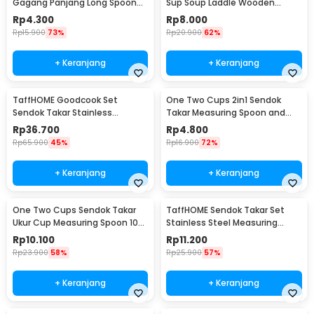
Gagang Panjang Long Spoon
Sup Soup Laddle Wooden
Stainless Steel - RR-11
Spoon - RR-20
Rp
4.300
Rp
8.000
Rp
15.900
73%
Rp
20.900
62%
+ Keranjang
+ Keranjang
TaffHOME Goodcook Set
One Two Cups 2in1 Sendok
Sendok Takar Stainless
Takar Measuring Spoon and
Measuring Spoon 8 PCS - 167
Coffee Tamper - G1120
Rp
36.700
Rp
4.800
Rp
65.900
45%
Rp
16.900
72%
+ Keranjang
+ Keranjang
One Two Cups Sendok Takar
TaffHOME Sendok Takar Set
Ukur Cup Measuring Spoon 10
Stainless Steel Measuring
PCS - 16799
Spoon 5 PCS - S300
Rp
10.100
Rp
11.200
Rp
23.900
58%
Rp
25.900
57%
+ Keranjang
+ Keranjang