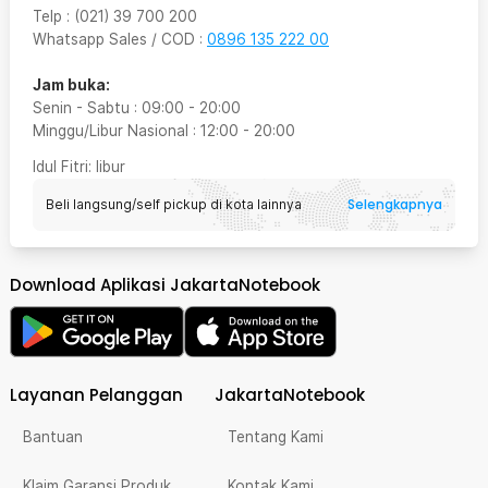
Telp
:
(021) 39 700 200
Whatsapp Sales / COD
:
0896 135 222 00
Jam buka:
Senin - Sabtu
:
09:00
-
20:00
Minggu/Libur Nasional
:
12:00
-
20:00
Idul Fitri
: libur
Selengkapnya
Beli langsung/self pickup di kota lainnya
Download Aplikasi JakartaNotebook
Layanan Pelanggan
JakartaNotebook
Bantuan
Tentang Kami
Klaim Garansi Produk
Kontak Kami