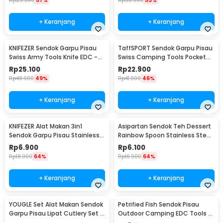
Rp
25.900
57%
Rp
36.900
53%
+ Keranjang
+ Keranjang
KNIFEZER Sendok Garpu Pisau
TaffSPORT Sendok Garpu Pisau
Swiss Army Tools Knife EDC -
Swiss Camping Tools Pocket
A010
Knife EDC 5in1 - A008
Rp
25.100
Rp
22.900
Rp
48.900
49%
Rp
41.900
46%
+ Keranjang
+ Keranjang
KNIFEZER Alat Makan 3in1
Asipartan Sendok Teh Dessert
Sendok Garpu Pisau Stainless
Rainbow Spoon Stainless Steel
Travel 20cm - HG1514
Bulat - A014
Rp
6.900
Rp
6.100
Rp
18.900
64%
Rp
16.900
64%
+ Keranjang
+ Keranjang
YOUGLE Set Alat Makan Sendok
Petrified Fish Sendok Pisau
Garpu Pisau Lipat Cutlery Set 3
Outdoor Camping EDC Tools -
PCS - A009
LX709