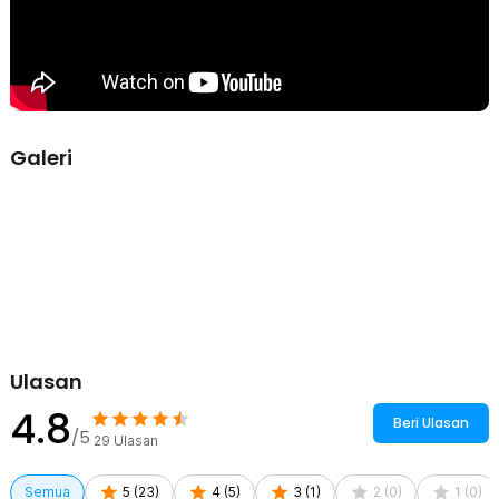
Membantu alat tetap rapi dan tidak tercecer di dalam tas. Praktis
dibawa untuk berbagai aktivitas outdoor maupun harian.
Serbaguna untuk Berbagai Aktivitas
Cocok digunakan untuk camping, hiking, traveling, piknik, hingga
dibawa ke kantor atau sekolah. Membantu mengurangi penggunaan
alat makan sekali pakai. Solusi praktis dan lebih ramah lingkungan.
Galeri
Kelengkapan Produk
Rincian yang Anda dapatkan untuk pembelian produk ini:
1 x Sendok
1 x Garpu
1 x Pisau
1 x Pouch
Ulasan
4.8
Beri Ulasan
/5
29
Ulasan
Semua
5
(
23
)
4
(
5
)
3
(
1
)
2
(
0
)
1
(
0
)