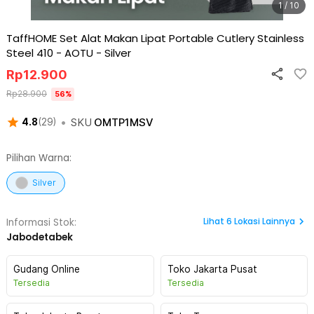
1 / 10
TaffHOME Set Alat Makan Lipat Portable Cutlery Stainless
Steel 410 - AOTU
-
Silver
Rp
12.900
Rp
28.900
56
%
•
SKU
OMTP1MSV
4.8
(
29
)
Pilihan Warna:
Silver
Lihat
6
Lokasi Lainnya
Informasi Stok:
Jabodetabek
Gudang Online
Toko Jakarta Pusat
Tersedia
Tersedia