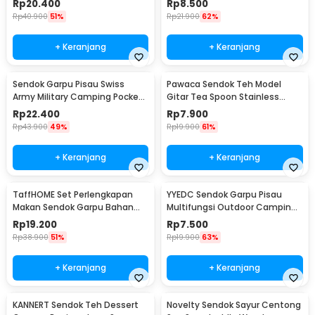
Rp
20.400
Rp
8.500
Rp
40.900
51%
Rp
21.900
62%
+ Keranjang
+ Keranjang
Sendok Garpu Pisau Swiss
Pawaca Sendok Teh Model
Army Military Camping Pocket
Gitar Tea Spoon Stainless
Knife EDC 4 in 1 - A011
Steel 304 12cm - RR-09
Rp
22.400
Rp
7.900
Rp
43.900
49%
Rp
19.900
61%
+ Keranjang
+ Keranjang
TaffHOME Set Perlengkapan
YYEDC Sendok Garpu Pisau
Makan Sendok Garpu Bahan
Multifungsi Outdoor Camping
Bambu Cutlery Set - EA02510
Spork EDC Tools - LX708
Rp
19.200
Rp
7.500
Rp
38.900
51%
Rp
19.900
63%
+ Keranjang
+ Keranjang
KANNERT Sendok Teh Dessert
Novelty Sendok Sayur Centong