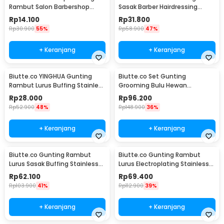
Rambut Salon Barbershop
Sasak Barber Hairdressing
Cape - WB01
Scissors 6 Inch - JFY-60
Rp
14.100
Rp
31.800
Rp
30.900
55%
Rp
58.900
47%
+ Keranjang
+ Keranjang
Biutte.co YINGHUA Gunting
Biutte.co Set Gunting
Rambut Lurus Buffing Stainless
Grooming Bulu Hewan
Steel 4Cr13 - CL-6
Peliharaan 4in1 - 62HRC
Rp
28.000
Rp
96.200
Rp
52.900
48%
Rp
148.900
36%
+ Keranjang
+ Keranjang
Biutte.co Gunting Rambut
Biutte.co Gunting Rambut
Lurus Sasak Buffing Stainless
Lurus Electroplating Stainless
Steel 2 PCS - M1325
Steel 4Cr13 - M132
Rp
62.100
Rp
69.400
Rp
103.900
41%
Rp
112.900
39%
+ Keranjang
+ Keranjang