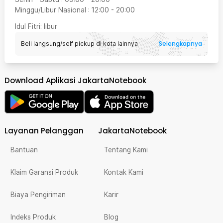
Minggu/Libur Nasional
:
12:00
-
20:00
Idul Fitri
: libur
Selengkapnya
Beli langsung/self pickup di kota lainnya
Download Aplikasi JakartaNotebook
Layanan Pelanggan
JakartaNotebook
Bantuan
Tentang Kami
Klaim Garansi Produk
Kontak Kami
Biaya Pengiriman
Karir
Indeks Produk
Blog