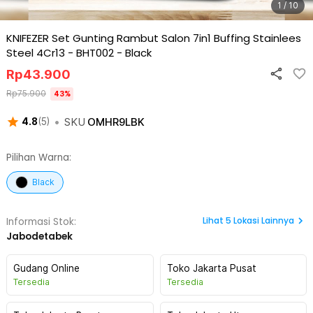
1 / 10
KNIFEZER Set Gunting Rambut Salon 7in1 Buffing Stainlees
Steel 4Cr13 - BHT002
-
Black
Rp
43.900
Rp
75.900
43
%
•
SKU
OMHR9LBK
4.8
(
5
)
Pilihan Warna:
Black
Lihat
5
Lokasi Lainnya
Informasi Stok:
Jabodetabek
Gudang Online
Toko Jakarta Pusat
Tersedia
Tersedia