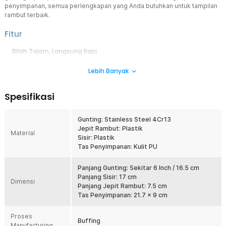
penyimpanan, semua perlengkapan yang Anda butuhkan untuk tampilan
rambut terbaik.
Fitur
Bilah Tajam, Langsung Rapi
Tersedia gunting flat untuk potongan lurus yang presisi dan gunting
Lebih Banyak
sasak untuk menipiskan rambut tanpa merusak tekstur alami. Bilah
tajam memudahkan pemotongan tanpa hambatan, efisien tanpa
tarik-tarikan.
Spesifikasi
Nyaman Digunakan Lama
Desain ergonomis dilengkapi sandaran jari untuk kenyamanan dan
Gunting: Stainless Steel 4Cr13
kontrol maksimal. Cocok untuk sesi potong rambut panjang karena
Jepit Rambut: Plastik
tidak membuat tangan cepat lelah, bahkan saat digunakan seharian.
Material
Sisir: Plastik
Kerja Lebih Nyaman
Tas Penyimpanan: Kulit PU
Dilengkapi silencer bawaan yang meredam benturan antar bilah.
Mengurangi suara bising sehingga lebih nyaman digunakan, baik
Panjang Gunting: Sekitar 6 Inch / 16.5 cm
untuk pemotong maupun pelanggan.
Panjang Sisir: 17 cm
Dimensi
Panjang Jepit Rambut: 7.5 cm
Material Premium, Pasti Awet
Tas Penyimpanan: 21.7 x 9 cm
Dibuat dari stainless steel 4Cr13 berkualitas tinggi dengan finishing
buffing mengilap. Tahan karat, kuat, dan tetap tajam meskipun
Proses
sering dipakai dalam jangka panjang.
Buffing
Manufacturing