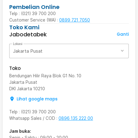
Pembelian Online
Telp : (021) 39 700 200
Customer Service (WA) :
0899 721 7050
Toko Kami
Jabodetabek
Ganti
Lokasi
Jakarta Pusat
Toko
Bendungan Hilir Raya Blok G1 No. 10
Jakarta Pusat
DKI Jakarta
10210
Lihat google maps
Telp
:
(021) 39 700 200
Whatsapp Sales / COD
:
0896 135 222 00
Jam buka:
Senin - Sabtu
:
09:00
-
20:00