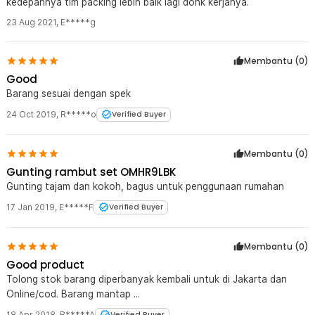
kedepannya tim packing lebih baik lagi donk kerjanya.
23 Aug 2021
,
E*****g
Membantu (
0
)
Good
Barang sesuai dengan spek
24 Oct 2019
,
R*****o
Verified Buyer
Membantu (
0
)
Gunting rambut set OMHR9LBK
Gunting tajam dan kokoh, bagus untuk penggunaan rumahan
17 Jan 2019
,
E*****F
Verified Buyer
Membantu (
0
)
Good product
Tolong stok barang diperbanyak kembali untuk di Jakarta dan
Online/cod. Barang mantap ...
18 Apr 2018
,
R*****A
Verified Buyer