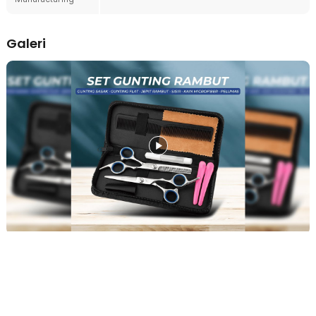
Lengkap untuk Segala Kebutuhan
Paket mencakup sisir, jepit rambut, hingga aksesori pendukung
lainnya untuk mempermudah proses styling. Ideal untuk pemula
Galeri
yang belajar potong rambut maupun profesional yang butuh
perlengkapan siap pakai.
Kelengkapan Produk
Rincian yang Anda dapatkan untuk pembelian produk ini:
1 x Gunting Sasak
1 x Gunting Flat
2 x Jepit Rambut
1 x Sisir
1 x Kain Microfiber
1 x Pelumas
1 x Tas Penyimpanan