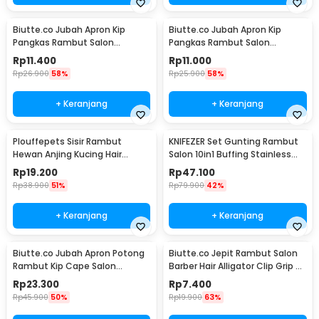
Biutte.co Jubah Apron Kip
Biutte.co Jubah Apron Kip
Pangkas Rambut Salon
Pangkas Rambut Salon
Barbershop Cape Nylon - WB03
Barbershop Cape - WB20
Rp
11.400
Rp
11.000
Rp
26.900
58%
Rp
25.900
58%
+ Keranjang
+ Keranjang
Plouffepets Sisir Rambut
KNIFEZER Set Gunting Rambut
Hewan Anjing Kucing Hair
Salon 10in1 Buffing Stainless
Removal Comb - AES0124
Steel 4Cr13 - MR4017
Rp
19.200
Rp
47.100
Rp
38.900
51%
Rp
79.900
42%
+ Keranjang
+ Keranjang
Biutte.co Jubah Apron Potong
Biutte.co Jepit Rambut Salon
Rambut Kip Cape Salon
Barber Hair Alligator Clip Grip 6
Barbershop Anti Air - WB04
PCS - L05
Rp
23.300
Rp
7.400
Rp
45.900
50%
Rp
19.900
63%