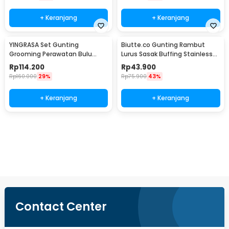
+ Keranjang
+ Keranjang
YINGRASA Set Gunting
Biutte.co Gunting Rambut
Grooming Perawatan Bulu
Lurus Sasak Buffing Stainless
Anjing 5in1 - 6CR
Steel 4Cr13 - N2
Rp
114.200
Rp
43.900
Rp
160.000
29%
Rp
75.900
43%
+ Keranjang
+ Keranjang
Beli Sekarang
Contact Center