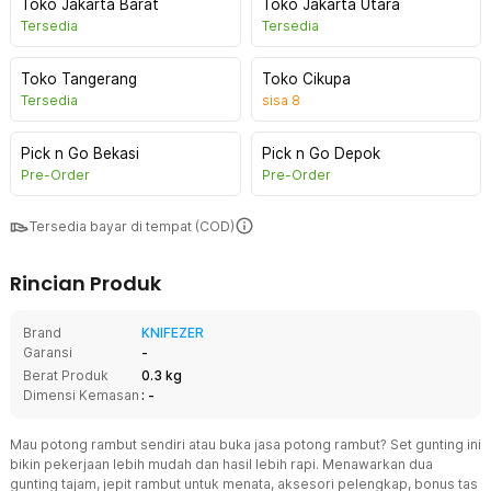
Toko Jakarta Barat
Toko Jakarta Utara
Tersedia
Tersedia
Toko Tangerang
Toko Cikupa
Tersedia
sisa
8
Pick n Go Bekasi
Pick n Go Depok
Pre-Order
Pre-Order
Tersedia bayar di tempat (COD)
Rincian Produk
Brand
KNIFEZER
Garansi
-
Berat Produk
0.3 kg
Dimensi Kemasan
: -
Mau potong rambut sendiri atau buka jasa potong rambut? Set gunting ini
bikin pekerjaan lebih mudah dan hasil lebih rapi. Menawarkan dua
gunting tajam, jepit rambut untuk menata, aksesori pelengkap, bonus tas