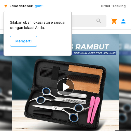
Jabodetabek
ganti
Order Tracking
Alat Kopi
Silakan ubah lokasi store sesuai
dengan lokasi Anda.
Mengerti