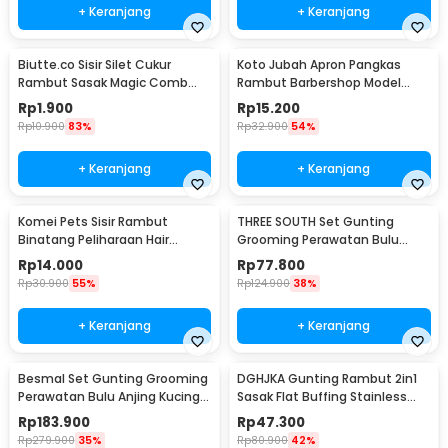
+ Keranjang
+ Keranjang
Biutte.co Sisir Silet Cukur
Koto Jubah Apron Pangkas
Rambut Sasak Magic Comb
Rambut Barbershop Model
Razor - WZ201
Payung 60 cm - 458
Rp
1.900
Rp
15.200
Rp
10.900
83%
Rp
32.900
54%
+ Keranjang
+ Keranjang
Komei Pets Sisir Rambut
THREE SOUTH Set Gunting
Binatang Peliharaan Hair
Grooming Perawatan Bulu
Removal Grooming Comb -
Anjing 5in1 - TS-5
Rp
14.000
Rp
77.800
T10
Rp
30.900
55%
Rp
124.900
38%
+ Keranjang
+ Keranjang
Besmal Set Gunting Grooming
DGHJKA Gunting Rambut 2in1
Perawatan Bulu Anjing Kucing
Sasak Flat Buffing Stainless
5in1 - 4CR
Steel 4Cr13 - DG-2
Rp
183.900
Rp
47.300
Rp
279.900
35%
Rp
80.900
42%