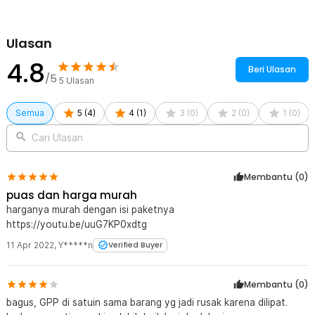
Ulasan
4.8
Beri Ulasan
/5
5
Ulasan
Semua
5
(
4
)
4
(
1
)
3
(
0
)
2
(
0
)
1
(
0
)
Cari Ulasan
Membantu (
0
)
puas dan harga murah
harganya murah dengan isi paketnya
https://youtu.be/uuG7KP0xdtg
11 Apr 2022
,
Y*****n
Verified Buyer
Membantu (
0
)
bagus, GPP di satuin sama barang yg jadi rusak karena dilipat.