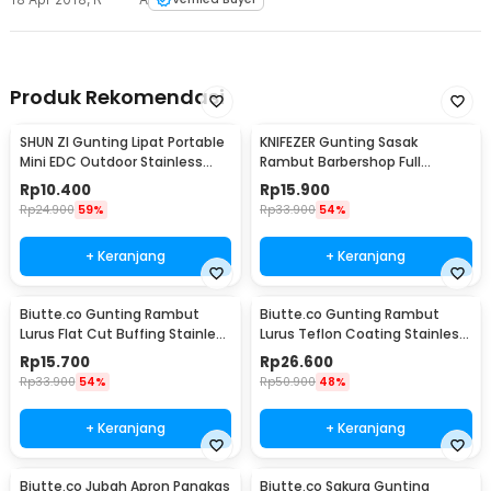
Produk Rekomendasi
SHUN ZI Gunting Lipat Portable
KNIFEZER Gunting Sasak
Mini EDC Outdoor Stainless
Rambut Barbershop Full
Steel 20Gr13 - FS-08
Stainless Steel - BHT002
Rp
10.400
Rp
15.900
Rp
24.900
59%
Rp
33.900
54%
+ Keranjang
+ Keranjang
Biutte.co Gunting Rambut
Biutte.co Gunting Rambut
Lurus Flat Cut Buffing Stainless
Lurus Teflon Coating Stainless
Steel 4Cr13 - BHT002
Steel 4Cr13 - CL-60
Rp
15.700
Rp
26.600
Rp
33.900
54%
Rp
50.900
48%
+ Keranjang
+ Keranjang
Biutte.co Jubah Apron Pangkas
Biutte.co Sakura Gunting