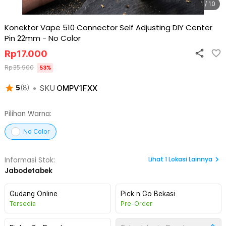
1 / 10
Konektor Vape 510 Connector Self Adjusting DIY Center
Pin 22mm
-
No Color
Rp
17.000
Rp
35.900
53
%
•
SKU
OMPV1FXX
5
(
8
)
Pilihan Warna:
No Color
Lihat
1
Lokasi Lainnya
Informasi Stok:
Jabodetabek
Gudang Online
Pick n Go Bekasi
Tersedia
Pre-Order