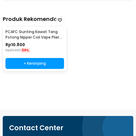
Produk Rekomendasi
PCAFC Gunting Kawat Tang
Potong Nipper Coil Vape Plier
Wire Cutter - 170
Rp
10.800
Rp
25.900
59%
+ Keranjang
Beli Sekarang
Contact Center