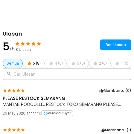
Rincian yang Anda dapatkan untuk pembelian produk ini:
1 x Konektor Vape 510 Connector Self Adjusting DIY Center Pin
22mm
Ulasan
5
Beri Ulasan
/5
8
Ulasan
Semua
5
(
8
)
4
(
0
)
3
(
0
)
2
(
0
)
1
(
0
)
Cari Ulasan
Membantu (
0
)
PLEASE RESTOCK SEMARANG
MANTAB POOOOLLL.. RESTOCK TOKO SEMARANG PLEASE...
26 May 2020
,
f*****d
Verified Buyer
Membantu (
1
)