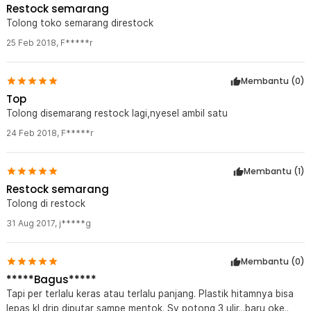
Restock semarang
Tolong toko semarang direstock
25 Feb 2018
,
F*****r
Membantu (
0
)
Top
Tolong disemarang restock lagi,nyesel ambil satu
24 Feb 2018
,
F*****r
Membantu (
1
)
Restock semarang
Tolong di restock
31 Aug 2017
,
j*****g
Membantu (
0
)
*****Bagus*****
Tapi per terlalu keras atau terlalu panjang. Plastik hitamnya bisa
lepas kl drip diputar sampe mentok. Sy potong 3 ulir...baru oke..