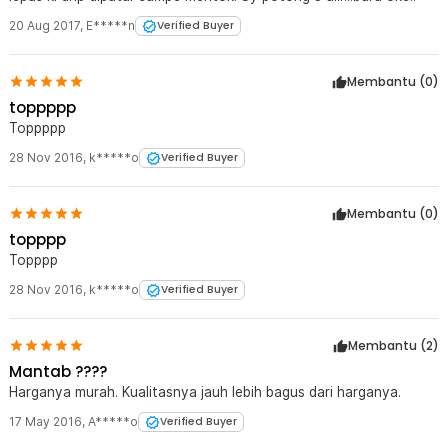
20 Aug 2017
,
E*****n
Verified Buyer
Membantu (
0
)
toppppp
Toppppp
28 Nov 2016
,
k*****o
Verified Buyer
Membantu (
0
)
topppp
Topppp
28 Nov 2016
,
k*****o
Verified Buyer
Membantu (
2
)
Mantab ????
Harganya murah. Kualitasnya jauh lebih bagus dari harganya.
17 May 2016
,
A*****o
Verified Buyer