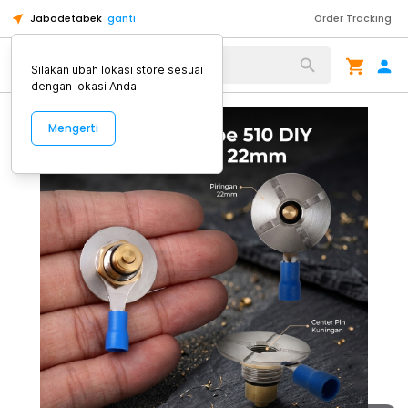
Jabodetabek
ganti
Order Tracking
Alat Kopi
Silakan ubah lokasi store sesuai
dengan lokasi Anda.
Mengerti