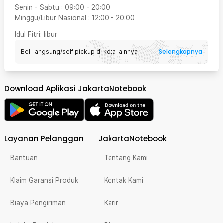
Senin - Sabtu
:
09:00
-
20:00
Minggu/Libur Nasional
:
12:00
-
20:00
Idul Fitri
: libur
Selengkapnya
Beli langsung/self pickup di kota lainnya
Download Aplikasi JakartaNotebook
Layanan Pelanggan
JakartaNotebook
Bantuan
Tentang Kami
Klaim Garansi Produk
Kontak Kami
Biaya Pengiriman
Karir