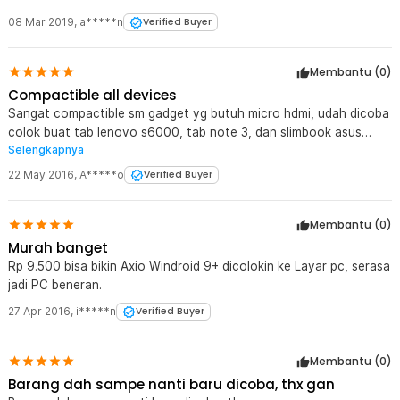
08 Mar 2019
,
a*****n
Verified Buyer
Membantu (
0
)
Compactible all devices
Sangat compactible sm gadget yg butuh micro hdmi, udah dicoba
colok buat tab lenovo s6000, tab note 3, dan slimbook asus
Selengkapnya
x205 connect LED TV, projector no lecek2, no problem semua.
Mantab jaknot!
22 May 2016
,
A*****o
Verified Buyer
Membantu (
0
)
Murah banget
Rp 9.500 bisa bikin Axio Windroid 9+ dicolokin ke Layar pc, serasa
jadi PC beneran.
27 Apr 2016
,
i*****n
Verified Buyer
Membantu (
0
)
Barang dah sampe nanti baru dicoba, thx gan