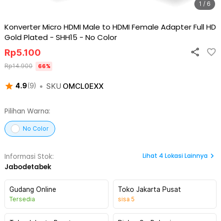
1 / 6
Konverter Micro HDMI Male to HDMI Female Adapter Full HD
Gold Plated - SHH15
-
No Color
Rp
5.100
Rp
14.900
66
%
•
SKU
OMCL0EXX
4.9
(
9
)
Pilihan Warna:
No Color
Lihat
4
Lokasi Lainnya
Informasi Stok:
Jabodetabek
Gudang Online
Toko Jakarta Pusat
Tersedia
sisa
5