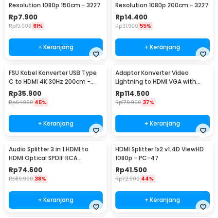
Resolution 1080p 150cm - 3227
Resolution 1080p 200cm - 3227
Rp
7.900
Rp
14.400
Rp
19.900
61%
Rp
31.900
55%
+ Keranjang
+ Keranjang
FSU Kabel Konverter USB Type
Adaptor Konverter Video
C to HDMI 4K 30Hz 200cm -
Lightning to HDMI VGA with
VUH-05
Audio Port - 7585
Rp
35.900
Rp
114.500
Rp
64.900
45%
Rp
179.900
37%
+ Keranjang
+ Keranjang
Audio Splitter 3 in 1 HDMI to
HDMI Splitter 1x2 v1.4D ViewHD
HDMI Optical SPDIF RCA
1080p - PC-47
Converter HDTV - AY60
Rp
74.600
Rp
41.500
Rp
119.900
38%
Rp
72.900
44%
+ Keranjang
+ Keranjang