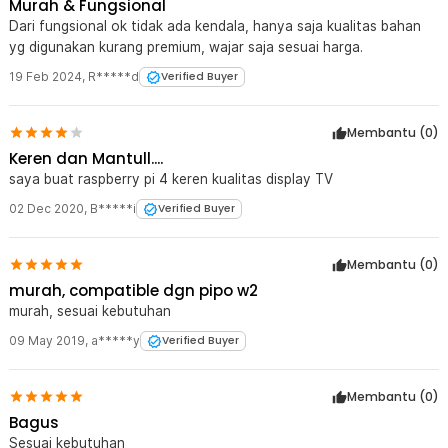
Murah & Fungsional
Dari fungsional ok tidak ada kendala, hanya saja kualitas bahan
yg digunakan kurang premium, wajar saja sesuai harga.
19 Feb 2024
,
R*****d
Verified Buyer
Membantu (
0
)
Keren dan Mantull....
saya buat raspberry pi 4 keren kualitas display TV
02 Dec 2020
,
B*****i
Verified Buyer
Membantu (
0
)
murah, compatible dgn pipo w2
murah, sesuai kebutuhan
09 May 2019
,
a*****y
Verified Buyer
Membantu (
0
)
Bagus
Sesuai kebutuhan