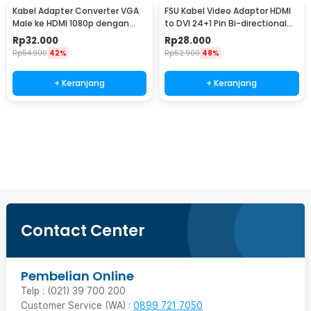
Kabel Adapter Converter VGA
FSU Kabel Video Adaptor HDMI
Male ke HDMI 1080p dengan
to DVI 24+1 Pin Bi-directional
Audio
1080p 1.8M - BL-DH
Rp
32.000
Rp
28.000
Rp
54.900
42%
Rp
52.900
48%
+ Keranjang
+ Keranjang
Beli Sekarang
Contact Center
Pembelian Online
Telp : (021) 39 700 200
Customer Service (WA) :
0899 721 7050