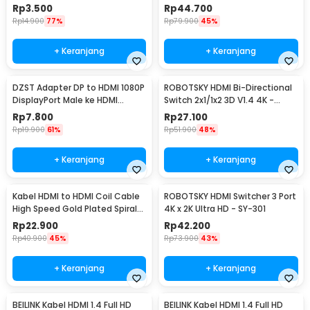
Compatible) - M-1I3
Rp
3.500
Rp
44.700
Rp
14.900
77%
Rp
79.900
45%
+ Keranjang
+ Keranjang
DZST Adapter DP to HDMI 1080P
ROBOTSKY HDMI Bi-Directional
DisplayPort Male ke HDMI
Switch 2x1/1x2 3D V1.4 4K -
Female - DZST024
ACDG0
Rp
7.800
Rp
27.100
Rp
19.900
61%
Rp
51.900
48%
+ Keranjang
+ Keranjang
Kabel HDMI to HDMI Coil Cable
ROBOTSKY HDMI Switcher 3 Port
High Speed Gold Plated Spiral
4K x 2K Ultra HD - SY-301
1.3M - SGS
Rp
22.900
Rp
42.200
Rp
40.900
45%
Rp
73.900
43%
+ Keranjang
+ Keranjang
BEILINK Kabel HDMI 1.4 Full HD
BEILINK Kabel HDMI 1.4 Full HD