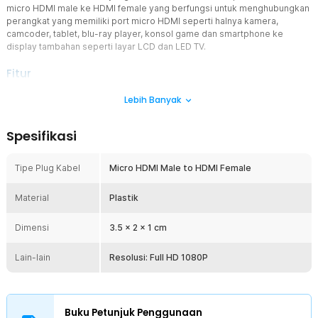
micro HDMI male ke HDMI female yang berfungsi untuk menghubungkan
perangkat yang memiliki port micro HDMI seperti halnya kamera,
camcoder, tablet, blu-ray player, konsol game dan smartphone ke
display tambahan seperti layar LCD dan LED TV.
Fitur
Micro HDMI Male ke HDMI Female
Lebih Banyak
Bagi Anda yang membutuhkan konverter dari micro HDMI male ke
HDMI female, produk ini dapat menjadi solusi tepat. Fungsinya
Spesifikasi
untuk menghubungkan perangkat ke layar tambahan, sehingga
aktivitas bekerja, presentasi, maupun hiburan menjadi lebih mudah
dan nyaman.
Tipe Plug Kabel
Micro HDMI Male to HDMI Female
Resolusi Full HD 1080p
Material
Mendukung tampilan hingga Full HD 1080p, sehingga kualitas
Plastik
gambar tetap jernih dan tajam. Cocok untuk presentasi, menonton
video, atau menampilkan hasil rekaman kamera tanpa penurunan
Dimensi
3.5 x 2 x 1 cm
kualitas visual yang signifikan.
Kompatibilitas
Lain-lain
Resolusi: Full HD 1080P
Sebagai catatan, produk ini memiliki kompatibilitas terhadap semua
perangkat yang menggunakan plug jenis micro HDMI. Pastikan
perangkat Anda menggunakan plug jenis tersebut sebelum
membeli konverter yang satu ini.
Buku Petunjuk Penggunaan