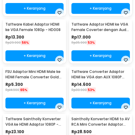
+ Keranjang
+ Keranjang
Taffware Kabel Adaptor HDMI
Taffware Adaptor HDMI ke VGA
ke VGA Female 1080p - HD008
Female Coverter dengan Audio
3.5mm 1080p - HD008-1
Rp
13.300
Rp
17.000
Rp
29.900
56%
Rp
35.900
53%
+ Keranjang
+ Keranjang
FSU Adaptor Mini HDMI Male ke
Taffware Converter Adaptor
HDMI Female Converter Gold
HDMI ke VGA dan AUX 1080P
Plated HD - SHH10
Proyektor Monitor - S-PC-0389
Rp
5.300
Rp
14.600
Rp
14.900
65%
Rp
30.900
53%
+ Keranjang
+ Keranjang
Taffware Saintholly Konverter
Saintholly Konverter HDMI to AV
VGA ke HDMI Adaptor 1080P -
RCA Mini Converter Adaptor
ST-218
1080p - ST-209
Rp
23.100
Rp
28.500