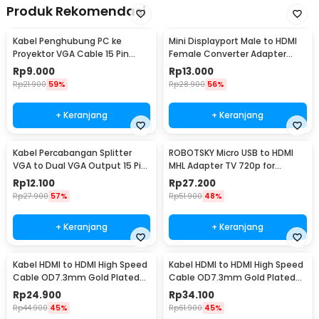
Produk Rekomendasi
Kabel Penghubung PC ke
Mini Displayport Male to HDMI
Proyektor VGA Cable 15 Pin
Female Converter Adapter
Male to Male 140cm - HD0010
Nickel plated - Mini DP
Rp
9.000
Rp
13.000
Rp
21.900
59%
Rp
28.900
56%
+ Keranjang
+ Keranjang
Kabel Percabangan Splitter
ROBOTSKY Micro USB to HDMI
VGA to Dual VGA Output 15 Pin
MHL Adapter TV 720p for
28cm - HD009
Smartphone - S2
Rp
12.100
Rp
27.200
Rp
27.900
57%
Rp
51.900
48%
+ Keranjang
+ Keranjang
Kabel HDMI to HDMI High Speed
Kabel HDMI to HDMI High Speed
Cable OD7.3mm Gold Plated
Cable OD7.3mm Gold Plated
4K 5M - HD105
1080P 10M - HYX
Rp
24.900
Rp
34.100
Rp
44.900
45%
Rp
61.900
45%