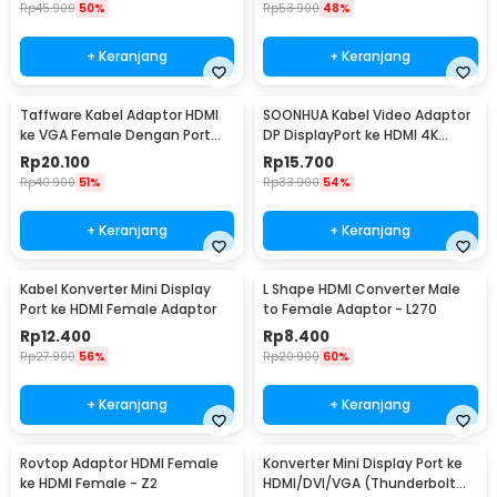
Rp
45.900
50%
Rp
53.900
48%
+ Keranjang
+ Keranjang
Taffware Kabel Adaptor HDMI
SOONHUA Kabel Video Adaptor
ke VGA Female Dengan Port
DP DisplayPort ke HDMI 4K
Audio 1080p - HD008
180cm - DP102
Rp
20.100
Rp
15.700
Rp
40.900
51%
Rp
33.900
54%
+ Keranjang
+ Keranjang
Kabel Konverter Mini Display
L Shape HDMI Converter Male
Port ke HDMI Female Adaptor
to Female Adaptor - L270
Rp
12.400
Rp
8.400
Rp
27.900
56%
Rp
20.900
60%
+ Keranjang
+ Keranjang
Rovtop Adaptor HDMI Female
Konverter Mini Display Port ke
ke HDMI Female - Z2
HDMI/DVI/VGA (Thunderbolt