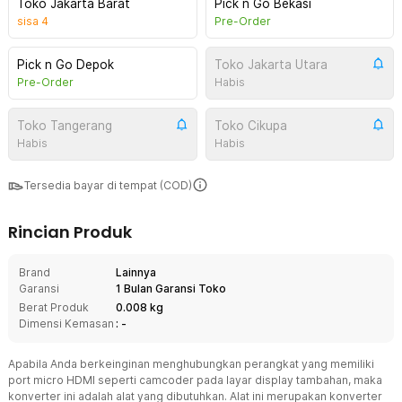
Toko Jakarta Barat
Pick n Go Bekasi
sisa
4
Pre-Order
Pick n Go Depok
Toko Jakarta Utara
Pre-Order
Habis
Toko Tangerang
Toko Cikupa
Habis
Habis
Tersedia bayar di tempat (COD)
Rincian Produk
Brand
Lainnya
Garansi
1 Bulan Garansi Toko
Berat Produk
0.008 kg
Dimensi Kemasan
: -
Apabila Anda berkeinginan menghubungkan perangkat yang memiliki
port micro HDMI seperti camcoder pada layar display tambahan, maka
konverter ini adalah alat yang dibutuhkan. Alat ini merupakan konverter