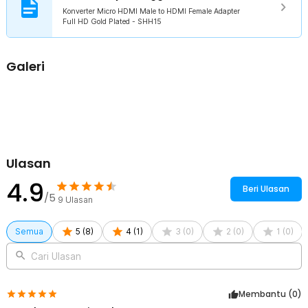
Desain Ringkas dan Material Tahan Lama
Konverter Micro HDMI Male to HDMI Female Adapter
Full HD Gold Plated - SHH15
Terbuat dari material plastik berkualitas dengan ukuran kecil dan
ringan, adaptor ini mudah dibawa dan disimpan. Cocok sebagai
adaptor cadangan maupun penggunaan harian tanpa memakan
banyak ruang.
Galeri
Kelengkapan Produk
Rincian yang Anda dapatkan untuk pembelian produk ini:
1 x Konverter Micro HDMI Male to HDMI Female Adapter Full HD
Gold Plated - SHH15
Ulasan
4.9
Beri Ulasan
/5
9
Ulasan
Semua
5
(
8
)
4
(
1
)
3
(
0
)
2
(
0
)
1
(
0
)
Cari Ulasan
Membantu (
0
)