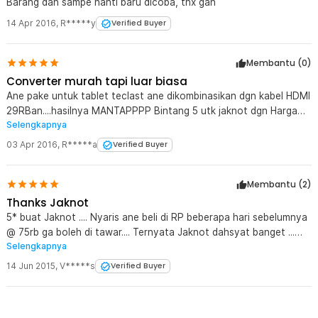
Barang dah sampe nanti baru dicoba, thx gan
14 Apr 2016
,
R*****y
Verified Buyer
Membantu (
0
)
Converter murah tapi luar biasa
Ane pake untuk tablet teclast ane dikombinasikan dgn kabel HDMI
29RBan....hasilnya MANTAPPPP Bintang 5 utk jaknot dgn Harga
Selengkapnya
Kaki 5
03 Apr 2016
,
R*****a
Verified Buyer
Membantu (
2
)
Thanks Jaknot
5* buat Jaknot .... Nyaris ane beli di RP beberapa hari sebelumnya
@ 75rb ga boleh di tawar.... Ternyata Jaknot dahsyat banget ...
Selengkapnya
Dah ane pake, lancar jaya konek tablet ane ke tv.... gambarnya
yahud !
14 Jun 2015
,
V*****s
Verified Buyer