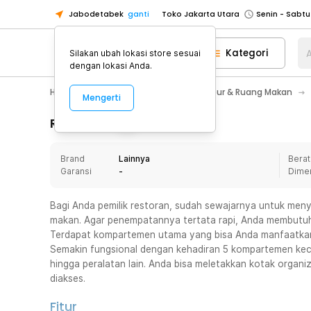
Jabodetabek
ganti
Toko Jakarta Utara
Toko Tangerang
Kategori
A
Silakan ubah lokasi store sesuai
Toko Cikupa
dengan lokasi Anda.
Pick n Go Jakarta Barat
Senin - J
Home Appliance
Perlengkapan Dapur & Ruang Makan
Mengerti
Pick n Go Bekasi
Senin - Jumat (08
Pick n Go Depok
Senin - Jumat (08
Rincian Produk
Toko Jakarta Pusat
Senin - Sabtu
Brand
Lainnya
Berat
Toko Jakarta Barat
Senin - Sabtu
Garansi
-
Dime
Toko Jakarta Utara
Toko Tangerang
Bagi Anda pemilik restoran, sudah sewajarnya untuk menye
makan. Agar penempatannya tertata rapi, Anda membutuhk
Toko Cikupa
Terdapat kompartemen utama yang bisa Anda manfaatkan 
Pick n Go Jakarta Barat
Senin - J
Semakin fungsional dengan kehadiran 5 kompartemen keci
hingga peralatan lain. Anda bisa meletakkan kotak organi
Pick n Go Bekasi
Senin - Jumat (08
diakses.
Pick n Go Depok
Senin - Jumat (08
Fitur