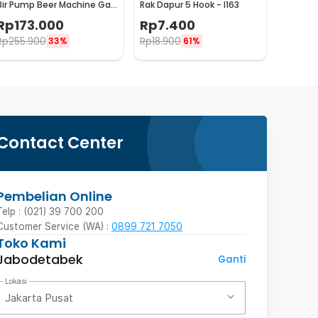
Bir Pump Beer Machine Gas
Rak Dapur 5 Hook - I163
Station 900ml - P-36
Rp
173.000
Rp
7.400
Rp
255.900
Rp
18.900
33%
61%
Contact Center
Pembelian Online
Telp : (021) 39 700 200
Customer Service (WA) :
0899 721 7050
Toko Kami
Jabodetabek
Ganti
Lokasi
Jakarta Pusat