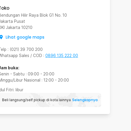
Toko
Bendungan Hilir Raya Blok G1 No. 10
Jakarta Pusat
DKI Jakarta
10210
Lihat google maps
Telp
:
(021) 39 700 200
Whatsapp Sales / COD
:
0896 135 222 00
Jam buka:
Senin - Sabtu
:
09:00
-
20:00
Minggu/Libur Nasional
:
12:00
-
20:00
Idul Fitri
: libur
Selengkapnya
Beli langsung/self pickup di kota lainnya