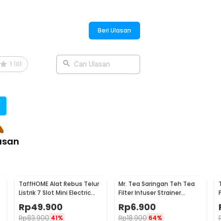
Beri Ulasan
:
rganizer Compartment - ZJ65
1
(
0
)
Cari Ulasan
asan
TaffHOME Alat Rebus Telur
Mr. Tea Saringan Teh Tea
Listrik 7 Slot Mini Electric
Filter Infuser Strainer
Egg Cooker 350W - YS-203
Chilling Man Silicon - MR03
Rp
49.900
Rp
6.900
Rp
83.900
Rp
18.900
41%
64%