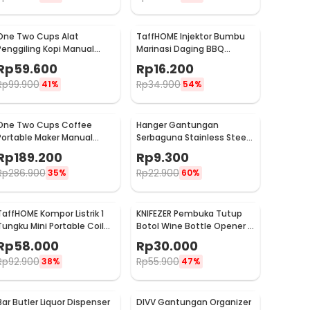
One Two Cups Alat
TaffHOME Injektor Bumbu
Penggiling Kopi Manual
Marinasi Daging BBQ
Coffee Grinder Portable -
Seasoning Injector - HC117
Rp
59.600
Rp
16.200
WFCG9800
Rp
99.900
Rp
34.900
41%
54%
One Two Cups Coffee
Hanger Gantungan
Portable Maker Manual
Serbaguna Stainless Steel
Hand Press Espresso 300ml
10 PCS - M127105
Rp
189.200
Rp
9.300
- T35066
Rp
286.900
Rp
22.900
35%
60%
TaffHOME Kompor Listrik 1
KNIFEZER Pembuka Tutup
Tungku Mini Portable Coil
Botol Wine Bottle Opener -
Hot Plate 500W - C1-1000-
TYK-074B
Rp
58.000
Rp
30.000
03
Rp
92.900
Rp
55.900
38%
47%
Bar Butler Liquor Dispenser
DIVV Gantungan Organizer