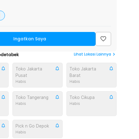
Ingatkan Saya
Lihat
Lokasi Lainnya
odetabek
Toko Jakarta
Toko Jakarta
Pusat
Barat
Habis
Habis
Toko Tangerang
Toko Cikupa
Habis
Habis
Pick n Go Depok
Habis