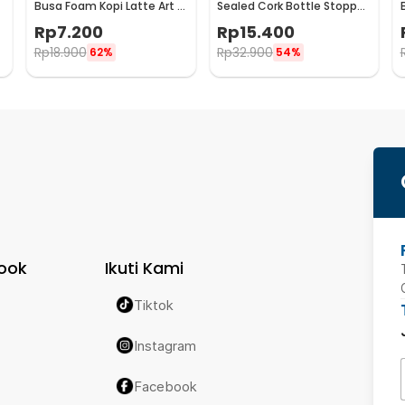
Busa Foam Kopi Latte Art 16
Sealed Cork Bottle Stopper
PCS - JJYE01
Stainless Steel - G94529
Rp
7.200
Rp
15.400
Rp
18.900
Rp
32.900
62%
54%
ook
Ikuti Kami
Tiktok
Instagram
Facebook