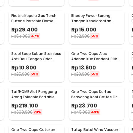
Firetric Kepala Gas Torch
Rhodey Power Sarung
6
Butane Portable Flame
Tangan Keselamatan
Gun Adjustable - 807
Tahan Goresan Pisau -
Rp
29.400
Rp
15.000
EN388
Rp
54.900
Rp
32.900
47%
55%
Steel Soap Sabun Stainless
One Two Cups Alas
Anti Bau Tangan Odor
Adonan Kue Fondant Silikon
Remove - HW071
Baking Mat Anti Slip -
Rp
10.800
Rp
13.600
JJ3873
Rp
25.900
Rp
29.900
59%
55%
TaffHOME Alat Panggang
One Two Cups Kertas
Arang Foldable Portable
Penyaring Kopi Coffee Drip
BBQ Outdoor Grill Stove -
Bag Paper Filter 50PCS -
Rp
219.100
Rp
23.700
HWSK77
T111
Rp
300.900
Rp
45.900
28%
49%
One Two Cups Cetakan
Tutup Botol Wine Vacuum