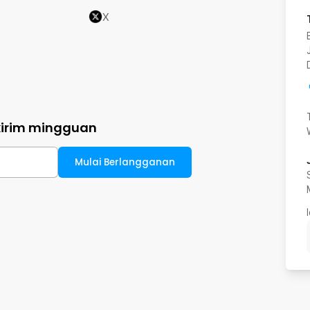
X
kirim mingguan
Mulai Berlangganan