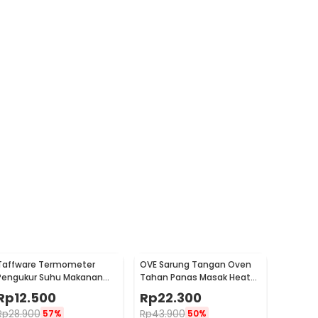
Taffware Termometer
OVE Sarung Tangan Oven
Pengukur Suhu Makanan
Tahan Panas Masak Heat
Digital Daging Kopi Susu -
Resistant Gloves - 540F
Rp
12.500
Rp
22.300
TP101
Rp
28.900
Rp
43.900
57%
50%