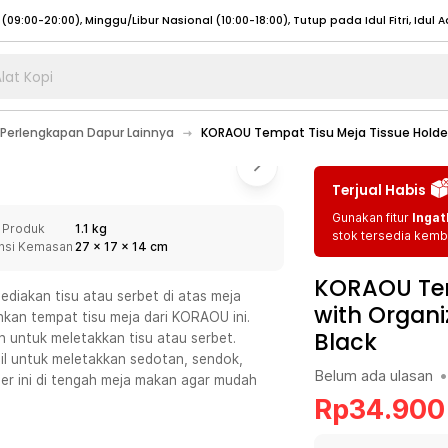
lat Kopi
umat (07:00 - 20:00), Sabtu - Minggu (08:00 - 20:00), Tutup pada Idul Fitri
Sele
Perlengkapan Dapur Lainnya
KORAOU Tempat Tisu Meja Tissue Holde
:00 - 20:00), Sabtu - Minggu/ Libur Nasional (08:00 - 17:00)
Selengkapnya
:00 - 20:00), Sabtu - Minggu/ Libur Nasional (08:00 - 17:00)
Selengkapnya
Terjual Habis
 (09:00-20:00), Minggu/Libur Nasional (12:00-20:00), Tutup pada Idul Fitri
Sele
Gunakan fitur
Ingat
 Produk
1.1 kg
 (09:00-20:00), Minggu/Libur Nasional (12:00-20:00), Tutup pada Idul Fitri
Sele
stok tersedia kemba
nsi Kemasan
27
x
17
x
14
cm
KORAOU Tem
diakan tisu atau serbet di atas meja
with Organ
an tempat tisu meja dari KORAOU ini.
Black
untuk meletakkan tisu atau serbet.
umat (07:00 - 20:00), Sabtu - Minggu (08:00 - 20:00), Tutup pada Idul Fitri
Sele
l untuk meletakkan sedotan, sendok,
Belum ada ulasan
•
zer ini di tengah meja makan agar mudah
:00 - 20:00), Sabtu - Minggu/ Libur Nasional (08:00 - 17:00)
Selengkapnya
Rp
34.900
:00 - 20:00), Sabtu - Minggu/ Libur Nasional (08:00 - 17:00)
Selengkapnya