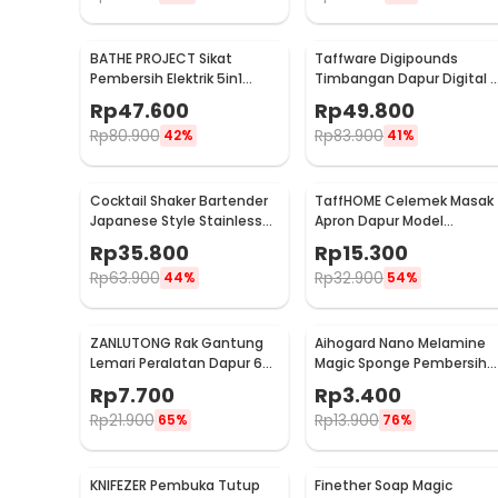
BATHE PROJECT Sikat
Taffware Digipounds
Pembersih Elektrik 5in1
Timbangan Dapur Digital 
Magic Brush Rechargeable
Satuan 1kg 0.1g - i2000
Rp
47.600
Rp
49.800
- WQ8110
Rp
80.900
Rp
83.900
42%
41%
Cocktail Shaker Bartender
TaffHOME Celemek Masak
Japanese Style Stainless
Apron Dapur Model
Steel 200ml
Kantong Pola Spatula -
Rp
35.800
Rp
15.300
JJ41
Rp
63.900
Rp
32.900
44%
54%
ZANLUTONG Rak Gantung
Aihogard Nano Melamine
Lemari Peralatan Dapur 6
Magic Sponge Pembersih
Hook Besi - 2137
Karat Besi - CW62
Rp
7.700
Rp
3.400
Rp
21.900
Rp
13.900
65%
76%
KNIFEZER Pembuka Tutup
Finether Soap Magic