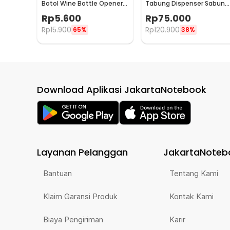
Botol Wine Bottle Opener
Tabung Dispenser Sabun
Stainless Steel - WS01
Otomatis 400ml - AD-03
Rp
5.600
Rp
75.000
Rp
15.900
Rp
120.900
65%
38%
Download Aplikasi JakartaNotebook
Layanan Pelanggan
JakartaNoteb
Bantuan
Tentang Kami
Klaim Garansi Produk
Kontak Kami
Biaya Pengiriman
Karir