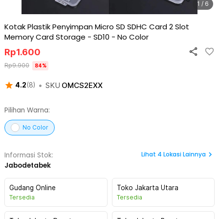
1 / 6
Kotak Plastik Penyimpan Micro SD SDHC Card 2 Slot
Memory Card Storage - SD10
-
No Color
Rp
1.600
Rp
9.900
84
%
•
SKU
OMCS2EXX
4.2
(
8
)
Pilihan Warna:
No Color
Lihat
4
Lokasi Lainnya
Informasi Stok:
Jabodetabek
Gudang Online
Toko Jakarta Utara
Tersedia
Tersedia