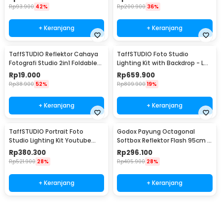
Rp
93.900
42%
Rp
200.900
36%
+ Keranjang
+ Keranjang
TaffSTUDIO Reflektor Cahaya
TaffSTUDIO Foto Studio
Fotografi Studio 2in1 Foldable
Lighting Kit with Backdrop - LD-
60cm - YE-R110
TZ11A
Rp
19.000
Rp
659.900
Rp
38.900
52%
Rp
809.900
19%
+ Keranjang
+ Keranjang
TaffSTUDIO Portrait Foto
Godox Payung Octagonal
Studio Lighting Kit Youtube
Softbox Reflektor Flash 95cm -
Vlog - LD-TZ07A
SB-UBW
Rp
380.300
Rp
296.100
Rp
521.900
28%
Rp
405.900
28%
+ Keranjang
+ Keranjang