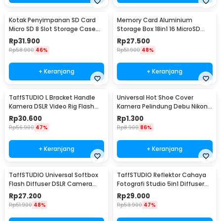
Kotak Penyimpanan SD Card
Memory Card Aluminium
Micro SD 8 Slot Storage Case
Storage Box 18in1 16 MicroSD
Anti Benturan - 421
and 2 SD Card - JJC
Rp
31.900
Rp
27.500
Rp
58.900
46%
Rp
51.900
48%
+ Keranjang
+ Keranjang
TaffSTUDIO L Bracket Handle
Universal Hot Shoe Cover
Kamera DSLR Video Rig Flash
Kamera Pelindung Debu Nikon
Light Mount - XDV-1
Canon BS-1 - JT152
Rp
30.600
Rp
1.300
Rp
56.900
47%
Rp
8.900
86%
+ Keranjang
+ Keranjang
TaffSTUDIO Universal Softbox
TaffSTUDIO Reflektor Cahaya
Flash Diffuser DSLR Camera
Fotografi Studio 5in1 Diffuser
Lighting - YC1517
58cm - CL-RT50
Rp
27.200
Rp
29.000
Rp
51.900
48%
Rp
53.900
47%