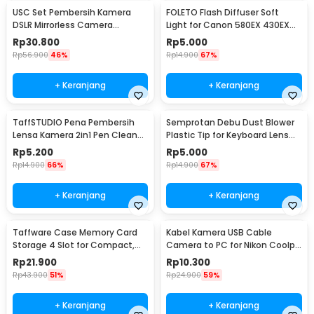
USC Set Pembersih Kamera
FOLETO Flash Diffuser Soft
DSLR Mirrorless Camera
Light for Canon 580EX 430EX
Cleaning Kit - W346
Nikon SB-800
Rp
30.800
Rp
5.000
Rp
56.900
46%
Rp
14.900
67%
+ Keranjang
+ Keranjang
TaffSTUDIO Pena Pembersih
Semprotan Debu Dust Blower
Lensa Kamera 2in1 Pen Cleaner
Plastic Tip for Keyboard Lens
for Camera - LP-1
Camera Watch - 1154
Rp
5.200
Rp
5.000
Rp
14.900
66%
Rp
14.900
67%
+ Keranjang
+ Keranjang
Taffware Case Memory Card
Kabel Kamera USB Cable
Storage 4 Slot for Compact,
Camera to PC for Nikon Coolpix
SD, and Micro SD - WC0572
1.5 M - UC-E6
Rp
21.900
Rp
10.300
Rp
43.900
51%
Rp
24.900
59%
+ Keranjang
+ Keranjang