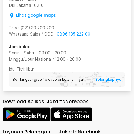
DKI Jakarta
10210
Lihat google maps
Telp
:
(021) 39 700 200
Whatsapp Sales / COD
:
0896 135 222 00
Jam buka:
Senin - Sabtu
:
09:00
-
20:00
Minggu/Libur Nasional
:
12:00
-
20:00
Idul Fitri
: libur
Selengkapnya
Beli langsung/self pickup di kota lainnya
Download Aplikasi JakartaNotebook
Layanan Pelanggan
JakartaNotebook