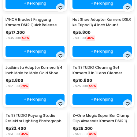
+ Keranjang
+ Keranjang
LYNCA Bracket Pinggang
Hot Shoe Adapter Kamera DSLR
Kamera DSLR Quick Release
ke Tripod 1/4 Inch Mount
Belt Button 1/4 Inch - UK-A8S
Universal
Rp
17.200
Rp
5.800
Rp
35.900
53%
Rp
9.000
36%
+ Keranjang
+ Keranjang
Jadkinsta Adaptor Kamera 1/4
TaffSTUDIO Cleaning Set
Inch Male to Male Cold Shoe
Kamera 3 in 1 Lens Cleaner
Tripod Mount - RV81
Blower - LP-1
Rp
2.800
Rp
10.800
Rp
12.900
79%
Rp
25.900
59%
+ Keranjang
+ Keranjang
TaffSTUDIO Payung Studio
Z-One Magic Super Bar Clamp
Reflektor Lighting Photography
Clip Aksesoris Kamera DSLR 1/4
Flash 80cm - UB-004
3/8 Inch - JT10002
Rp
33.400
Rp
25.200
Rp
51.000
35%
Rp
48.900
49%