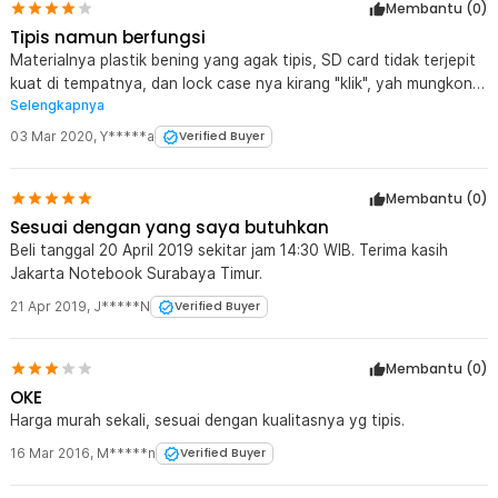
Membantu (
0
)
Tipis namun berfungsi
Materialnya plastik bening yang agak tipis, SD card tidak terjepit
kuat di tempatnya, dan lock case nya kirang "klik", yah mungkon
Selengkapnya
karena bahannya yang tipis.... namun tetap berfungsi untuk
menyimpan SD atau micro SD beserta adapternya.
03 Mar 2020
,
Y*****a
Verified Buyer
Membantu (
0
)
Sesuai dengan yang saya butuhkan
Beli tanggal 20 April 2019 sekitar jam 14:30 WIB. Terima kasih
Jakarta Notebook Surabaya Timur.
21 Apr 2019
,
J*****N
Verified Buyer
Membantu (
0
)
OKE
Harga murah sekali, sesuai dengan kualitasnya yg tipis.
16 Mar 2016
,
M*****n
Verified Buyer