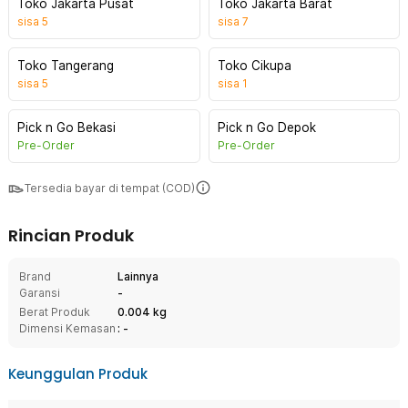
Toko Jakarta Pusat
Toko Jakarta Barat
sisa
5
sisa
7
Toko Tangerang
Toko Cikupa
sisa
5
sisa
1
Pick n Go Bekasi
Pick n Go Depok
Pre-Order
Pre-Order
Tersedia bayar di tempat (COD)
Rincian Produk
Brand
Lainnya
Garansi
-
Berat Produk
0.004 kg
Dimensi Kemasan
: -
Keunggulan Produk