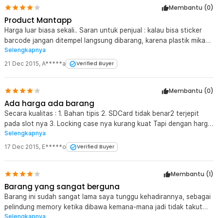
Membantu (
0
)
Product Mantapp
Harga luar biasa sekali.. Saran untuk penjual : kalau bisa sticker
barcode jangan ditempel langsung dibarang, karena plastik mika
Selengkapnya
agak tipis jadi pas dicabut agak susah.. But oberall harga luar
biasa..
21 Dec 2015
,
A*****a
Verified Buyer
Membantu (
0
)
Ada harga ada barang
Secara kualitas : 1. Bahan tipis 2. SDCard tidak benar2 terjepit
pada slot nya 3. Locking case nya kurang kuat Tapi dengan harga
Selengkapnya
segini sih merem saya! :)
17 Dec 2015
,
E*****o
Verified Buyer
Membantu (
1
)
Barang yang sangat berguna
Barang ini sudah sangat lama saya tunggu kehadirannya, sebagai
pelindung memory ketika dibawa kemana-mana jadi tidak takut
Selengkapnya
patah. THX jaknot