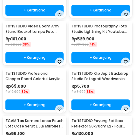
+ Keranjang
+ Keranjang
TaffSTUDIO Video Boom Arm
TaffSTUDIO Photography Foto
Stand Bracket Lampu Foto
Studio Lightning Kit Youtube
Studio - SB36WE
Vlog - D-HZ7
Rp
101.000
Rp
529.900
Rp
162.900
38%
Rp
894.900
41%
+ Keranjang
+ Keranjang
TaffSTUDIO Profesional
TaffSTUDIO Klip Jepit Backdrop
Clapper Board Colorful Acrylic -
Studio Fotografi Woodworking
TS-3EL
6 Inch - PB-A06
Rp
69.000
Rp
5.700
Rp
112.900
39%
Rp
15.900
65%
+ Keranjang
+ Keranjang
ZCAM Tas Kamera Lensa Pouch
TaffSTUDIO Payung Softbox
Soft Case Serut DSLR Mirrorless
Reflektor 50x70cm E27 Four
4 PCS - ZC121
Lamp Socket - KS65
Rp
55.100
Rp
130.000