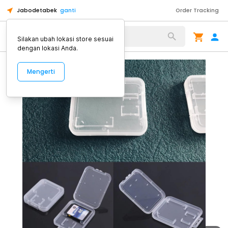
Jabodetabek
ganti
Order Tracking
Alat Kopi
Silakan ubah lokasi store sesuai
dengan lokasi Anda.
Mengerti