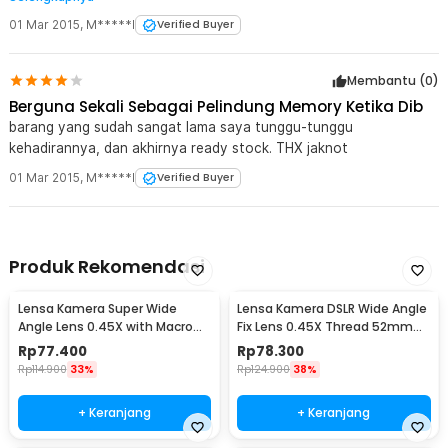
01 Mar 2015
,
M*****l
Verified Buyer
Membantu (
0
)
Berguna Sekali Sebagai Pelindung Memory Ketika Dib
barang yang sudah sangat lama saya tunggu-tunggu
kehadirannya, dan akhirnya ready stock. THX jaknot
01 Mar 2015
,
M*****l
Verified Buyer
Produk Rekomendasi
Lensa Kamera Super Wide
Lensa Kamera DSLR Wide Angle
Angle Lens 0.45X with Macro
Fix Lens 0.45X Thread 52mm
58mm for Canon - S-DAL-0001
with Macro
Rp
77.400
Rp
78.300
Rp
114.900
33%
Rp
124.900
38%
+ Keranjang
+ Keranjang