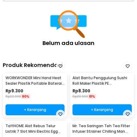
Belum ada ulasan
Produk Rekomendasi
WORKWONDER Mini Hand Heat
Alat Bantu Penggulung Sushi
Sealer Plastik Portable Baterai
Roll Maker Plastik PE
AA - LX2000A
22x20.5x0.1cm - E1119
Rp
9.300
Rp
8.300
Rp
22.900
60%
Rp
20.900
61%
+ Keranjang
+ Keranjang
TaffHOME Alat Rebus Telur
Mr. Tea Saringan Teh Tea Filter
Listrik 7 Slot Mini Electric Egg
Infuser Strainer Chilling Man
Cooker 350W - YS-203
Silicon - MR03