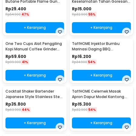
Butane Portable Flame Gun
Keselamatan Tahan Goresan
Adjustable - 807
Pisau - EN388
Rp
29.400
Rp
15.000
Rp
54.900
47%
Rp
32.900
55%
+ Keranjang
+ Keranjang
One Two Cups Alat Penggiling
TaffHOME Injektor Bumbu
Kopi Manual Coffee Grinder
Marinasi Daging BBQ
Portable - WFCG9800
Seasoning Injector - HC117
Rp
59.600
Rp
16.200
Rp
99.900
41%
Rp
34.900
54%
+ Keranjang
+ Keranjang
Cocktail Shaker Bartender
TaffHOME Celemek Masak
Japanese Style Stainless Steel
Apron Dapur Model Kantong
200ml
Pola Spatula - JJ41
Rp
35.800
Rp
15.300
Rp
63.900
44%
Rp
32.900
54%
+ Keranjang
+ Keranjang