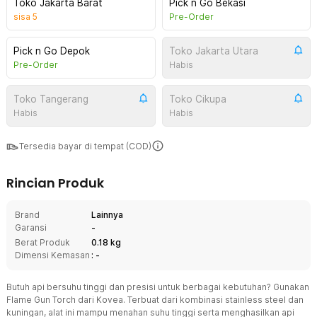
Toko Jakarta Barat
Pick n Go Bekasi
sisa
5
Pre-Order
Pick n Go Depok
Toko Jakarta Utara
Pre-Order
Habis
Toko Tangerang
Toko Cikupa
Habis
Habis
Tersedia bayar di tempat (COD)
Rincian Produk
Brand
Lainnya
Garansi
-
Berat Produk
0.18 kg
Dimensi Kemasan
: -
Butuh api bersuhu tinggi dan presisi untuk berbagai kebutuhan? Gunakan
Flame Gun Torch dari Kovea. Terbuat dari kombinasi stainless steel dan
kuningan, alat ini mampu menahan suhu tinggi serta menghasilkan api