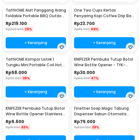
TaffHOME Alat Panggang Arang
One Two Cups Kertas
Foldable Portable BBQ Outdoor
Penyaring Kopi Coffee Drip Bag
Grill Stove - HWSK77
Paper Filter 50PCS - T111
Rp
219.100
Rp
23.700
Rp
300.900
28%
Rp
45.900
49%
+ Keranjang
+ Keranjang
TaffHOME Kompor Listrik 1
KNIFEZER Pembuka Tutup Botol
Tungku Mini Portable Coil Hot
Wine Bottle Opener - TYK-
Plate 500W - C1-1000-03
074B
Rp
58.000
Rp
30.000
Rp
92.900
38%
Rp
55.900
47%
+ Keranjang
+ Keranjang
KNIFEZER Pembuka Tutup Botol
Finether Soap Magic Tabung
Wine Bottle Opener Stainless
Dispenser Sabun Otomatis
Steel - WS01
400ml - AD-03
Rp
5.600
Rp
75.000
Rp
15.900
65%
Rp
120.900
38%