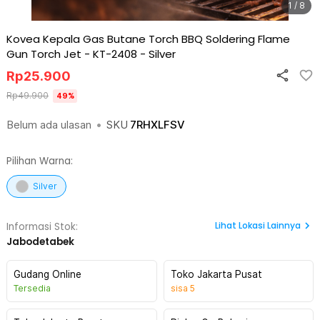
1 / 8
Kovea Kepala Gas Butane Torch BBQ Soldering Flame
Gun Torch Jet - KT-2408
-
Silver
Rp
25.900
Rp
49.900
49
%
Belum ada ulasan
•
SKU
7RHXLFSV
Pilihan Warna:
Silver
Lihat
Lokasi Lainnya
Informasi Stok:
Jabodetabek
Gudang Online
Toko Jakarta Pusat
Tersedia
sisa
5