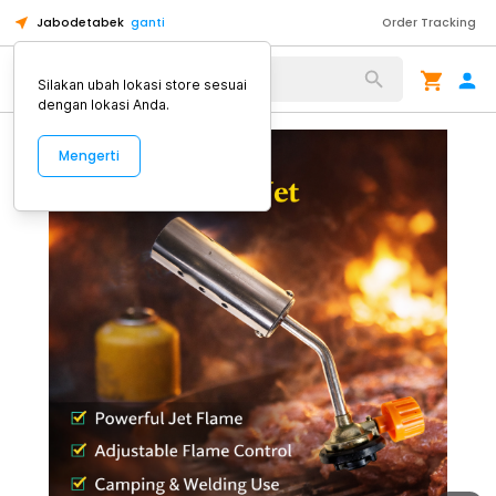
Jabodetabek
ganti
Order Tracking
Alat Kopi
Silakan ubah lokasi store sesuai
dengan lokasi Anda.
Mengerti