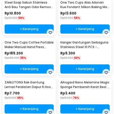
Steel Soap Sabun Stainless
One Two Cups Alas Adonan
Anti Bau Tangan Odor Remove
Kue Fondant Silikon Baking Mat
- HW071
Anti Slip - JJ3873
Rp
10.800
Rp
13.600
Rp
25.900
59%
Rp
29.900
55%
+ Keranjang
+ Keranjang
One Two Cups Coffee Portable
Hanger Gantungan Serbaguna
Maker Manual Hand Press
Stainless Steel 10 PCS -
Espresso 300ml - T35066
M127105
Rp
189.200
Rp
9.300
Rp
286.900
35%
Rp
22.900
60%
+ Keranjang
+ Keranjang
ZANLUTONG Rak Gantung
Aihogard Nano Melamine Magic
Lemari Peralatan Dapur 6 Hook
Sponge Pembersih Karat Besi -
Besi - 2137
CW62
Rp
7.700
Rp
3.400
Rp
21.900
65%
Rp
13.900
76%
+ Keranjang
+ Keranjang