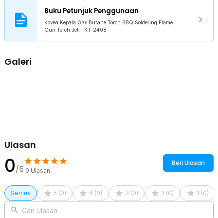
Rincian yang Anda dapatkan untuk pembelian produk ini:
Buku Petunjuk Penggunaan
1 x Kovea Kepala Gas Butane Torch BBQ Soldering Flame Gun
Torch Jet - KT-2408
Kovea Kepala Gas Butane Torch BBQ Soldering Flame
Gun Torch Jet - KT-2408
Galeri
Ulasan
0
Beri Ulasan
/5
0
Ulasan
Semua
5
(
0
)
4
(
0
)
3
(
0
)
2
(
0
)
1
(
0
)
Cari Ulasan