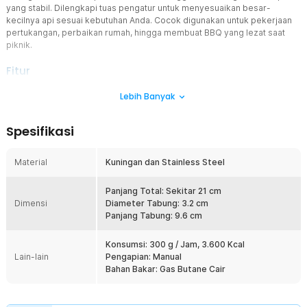
yang stabil. Dilengkapi tuas pengatur untuk menyesuaikan besar-
kecilnya api sesuai kebutuhan Anda. Cocok digunakan untuk pekerjaan
pertukangan, perbaikan rumah, hingga membuat BBQ yang lezat saat
piknik.
Fitur
Material Berkualitas
Lebih Banyak
Tabung dari stainless steel memastikan api yang dihasilkan tetap
stabil dengan ujung semburan yang lembut untuk berbagai
Spesifikasi
kebutuhan. Konektor kuningan tahan suhu tinggi sehingga tidak
mudah rusak.
Material
Kuningan dan Stainless Steel
Atur Besar Api Sesuai Kebutuhan
Korek api ini dibekali tuas untuk mengatur besarnya api yang
dihasilkan. Kini Anda bisa menyesuaikan besar api dengan
Panjang Total: Sekitar 21 cm
Dimensi
kebutuhan hanya dengan menggeser tuas ke kanan atau kiri.
Diameter Tabung: 3.2 cm
Panjang Tabung: 9.6 cm
Solusi untuk Berbagai Kebutuhan
Hadir sebagai alat multifungsi, Anda bisa menggunakan gun torch ini
Konsumsi: 300 g / Jam, 3.600 Kcal
untuk berbagai kebutuhan. Mulai dari memasak, membakar arang,
Lain-lain
Pengapian: Manual
hingga menyolder, semuanya bisa dilakukan dengan produk Kovea.
Bahan Bakar: Gas Butane Cair
Kelengkapan Produk