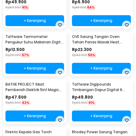
Rp
49.900
Rp
6.900
Rp
83.900
41%
Rp
18.900
64%
+ Keranjang
+ Keranjang
Taffware Termometer
OVE Sarung Tangan Oven
Pengukur Suhu Makanan Digital
Tahan Panas Masak Heat
Daging Kopi Susu - TP101
Resistant Gloves - 540F
Rp
12.500
Rp
22.300
Rp
28.900
57%
Rp
43.900
50%
+ Keranjang
+ Keranjang
BATHE PROJECT Sikat
Taffware Digipounds
Pembersih Elektrik 5in1 Magic
Timbangan Dapur Digital 6
Brush Rechargeable - WQ8110
Satuan 1kg 0.1g - i2000
Rp
47.600
Rp
49.800
Rp
80.900
42%
Rp
83.900
41%
+ Keranjang
+ Keranjang
Firetric Kepala Gas Torch
Rhodey Power Sarung Tangan