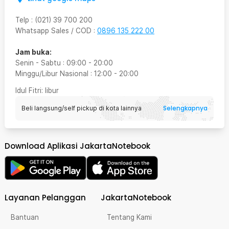
Telp
:
(021) 39 700 200
Whatsapp Sales / COD
:
0896 135 222 00
Jam buka:
Senin - Sabtu
:
09:00
-
20:00
Minggu/Libur Nasional
:
12:00
-
20:00
Idul Fitri
: libur
Selengkapnya
Beli langsung/self pickup di kota lainnya
Download Aplikasi JakartaNotebook
Layanan Pelanggan
JakartaNotebook
Bantuan
Tentang Kami