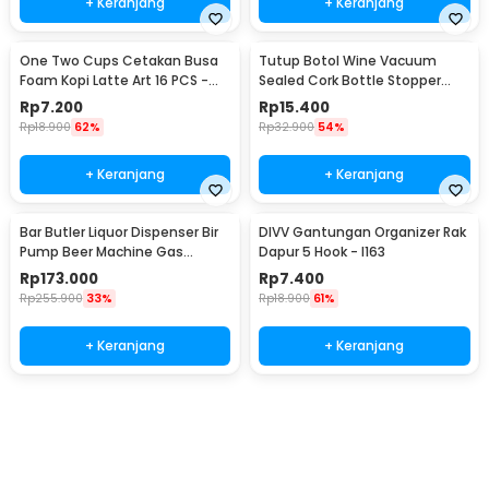
+ Keranjang
+ Keranjang
One Two Cups Cetakan Busa
Tutup Botol Wine Vacuum
Foam Kopi Latte Art 16 PCS -
Sealed Cork Bottle Stopper
JJYE01
Stainless Steel - G94529
Rp
7.200
Rp
15.400
Rp
18.900
62%
Rp
32.900
54%
+ Keranjang
+ Keranjang
Bar Butler Liquor Dispenser Bir
DIVV Gantungan Organizer Rak
Pump Beer Machine Gas
Dapur 5 Hook - I163
Station 900ml - P-36
Rp
173.000
Rp
7.400
Rp
255.900
33%
Rp
18.900
61%
+ Keranjang
+ Keranjang
Beli Sekarang