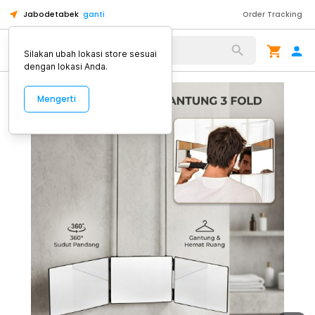
Jabodetabek
ganti
Order Tracking
Alat Kopi
Silakan ubah lokasi store sesuai
dengan lokasi Anda.
Mengerti