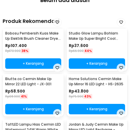
Belum ada ulasan
Produk Rekomendasi
Bobosu Pembersih Kuas Make
Studio Glow Lampu Bohlam
Up Elektrik Brush Cleaner Dryer
Make Up Super Bright Cool
Tool - HZJ01
White 5000K - NJ07004
Rp
107.400
Rp
37.600
Rp
170.900
38%
Rp
66.900
44%
+ Keranjang
+ Keranjang
Biutte.co Cermin Make Up
Home Solutions Cermin Make
Mirror 22 LED Light - JX-301
Up Mirror 16 LED Light - HS-2635
Rp
58.500
Rp
43.800
Rp
98.900
41%
Rp
75.900
43%
+ Keranjang
+ Keranjang
TaffLED Lampu Hias Cermin LED
Jordan & Judy Cermin Make Up
Waterproof 24W Warm White -
Mirror LED Light Recharge -