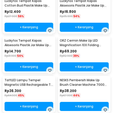
Luckyfox Tempat Kapas
Luckyfox Tempat Kapas
Cotton Bud Plastik Make Up
Aksesoris Plastik Jar Make Up
Organizer - LF92
Organizer 18x6.5cm - LF3U
Rp
12.400
Rp
16.800
Rp
27.900
56%
Rp
35.900
54%
+ Keranjang
+ Keranjang
Luckyfox Tempat Kapas
ORZ Cermin Make Up LED
Aksesoris Plastik Jar Make Up
Magnification 10X Folding
Organizer 9.2x7cm - LF3U
Suction Cup - CY021
Rp
14.700
Rp
69.200
Rp
31.900
54%
Rp
112.900
39%
+ Keranjang
+ Keranjang
TaffLED Lampu Tempel
NESKS Pembersih Make Up
Magnetic USB Rechargeable Tri
Brush Cleaner Machine 7000
Color 1200mAh 3W - Q3W
RPM 5V 8W - HZ-001
Rp
36.300
Rp
38.200
Rp
64.900
45%
Rp
67.900
44%
+ Keranjang
+ Keranjang