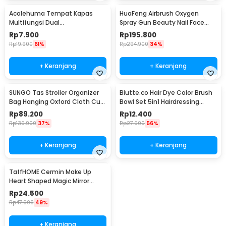
Acolehuma Tempat Kapas
HuaFeng Airbrush Oxygen
Multifungsi Dual
Spray Gun Beauty Nail Face
Compartment Make Up
Makeup 160kPa - SK-811
Rp
7.900
Rp
195.800
Storage - AH097
Rp
19.900
61%
Rp
294.900
34%
+ Keranjang
+ Keranjang
SUNGO Tas Stroller Organizer
Biutte.co Hair Dye Color Brush
Bag Hanging Oxford Cloth Cup
Bowl Set 5in1 Hairdressing
Holder - S33
Accessory - ME51
Rp
89.200
Rp
12.400
Rp
139.900
37%
Rp
27.900
56%
+ Keranjang
+ Keranjang
TaffHOME Cermin Make Up
Heart Shaped Magic Mirror
Table LED - L-223
Rp
24.500
Rp
47.900
49%
+ Keranjang