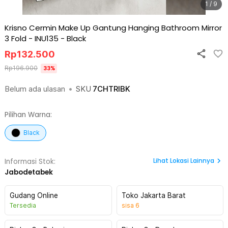
1 / 9
Krisno Cermin Make Up Gantung Hanging Bathroom Mirror
3 Fold - INU135
-
Black
Rp
132.500
Rp
196.900
33
%
Belum ada ulasan
•
SKU
7CHTRIBK
Pilihan Warna:
Black
Lihat
Lokasi Lainnya
Informasi Stok:
Jabodetabek
Gudang Online
Toko Jakarta Barat
Tersedia
sisa
6