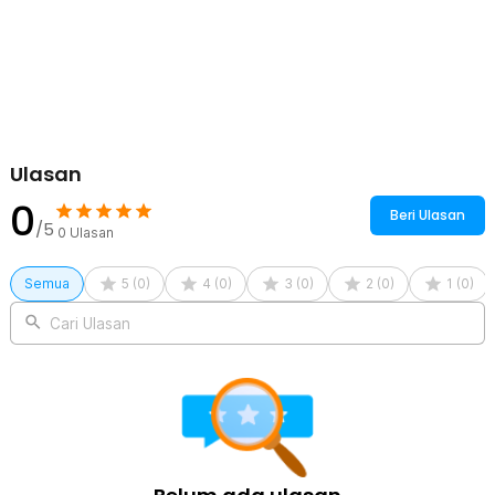
Rincian yang Anda dapatkan untuk pembelian produk ini:
1 x Krisno Cermin Make Up Gantung Hanging Bathroom Mirror 3
Fold - INU135
Ulasan
0
Beri Ulasan
/5
0
Ulasan
Semua
5
(
0
)
4
(
0
)
3
(
0
)
2
(
0
)
1
(
0
)
Cari Ulasan