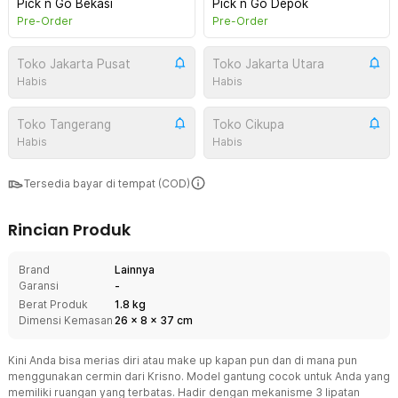
Pick n Go Bekasi
Pick n Go Depok
Pre-Order
Pre-Order
Toko Jakarta Pusat
Toko Jakarta Utara
Habis
Habis
Toko Tangerang
Toko Cikupa
Habis
Habis
Tersedia bayar di tempat (COD)
Rincian Produk
Brand
Lainnya
Garansi
-
Berat Produk
1.8 kg
Dimensi Kemasan
26
x
8
x
37
cm
Kini Anda bisa merias diri atau make up kapan pun dan di mana pun
menggunakan cermin dari Krisno. Model gantung cocok untuk Anda yang
memiliki ruangan yang terbatas. Hadir dengan mekanisme 3 lipatan