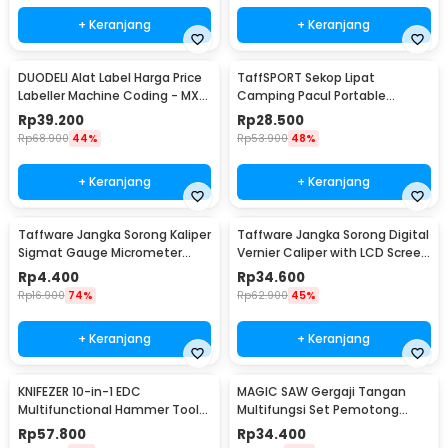
+ Keranjang
+ Keranjang
DUODELI Alat Label Harga Price
TaffSPORT Sekop Lipat
Labeller Machine Coding - MX-
Camping Pacul Portable
5500
Tactical Survival 40cm - 101
Rp
39.200
Rp
28.500
Rp
68.900
44%
Rp
53.900
48%
+ Keranjang
+ Keranjang
Taffware Jangka Sorong Kaliper
Taffware Jangka Sorong Digital
Sigmat Gauge Micrometer
Vernier Caliper with LCD Screen
150mm - QST-600
150mm - JIGO-150
Rp
4.400
Rp
34.600
Rp
16.900
74%
Rp
62.900
45%
+ Keranjang
+ Keranjang
KNIFEZER 10-in-1 EDC
MAGIC SAW Gergaji Tangan
Multifunctional Hammer Tool
Multifungsi Set Pemotong
for Camping Survival - WL-
Kayu Besi
Rp
57.800
Rp
34.400
9003