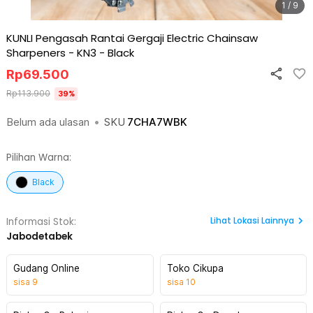
1 / 9
KUNLI Pengasah Rantai Gergaji Electric Chainsaw
Sharpeners - KN3
-
Black
Rp
69.500
Rp
113.900
39
%
Belum ada ulasan
•
SKU
7CHA7WBK
Pilihan Warna:
Black
Lihat
Lokasi Lainnya
Informasi Stok:
Jabodetabek
Gudang Online
Toko Cikupa
sisa
9
sisa
10