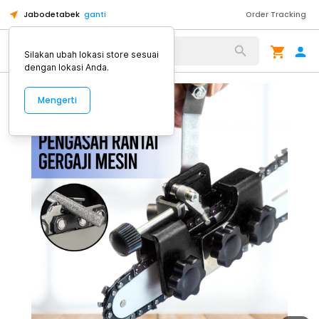
Jabodetabek
ganti
Order Tracking
Alat Kopi
Silakan ubah lokasi store sesuai
dengan lokasi Anda.
Mengerti