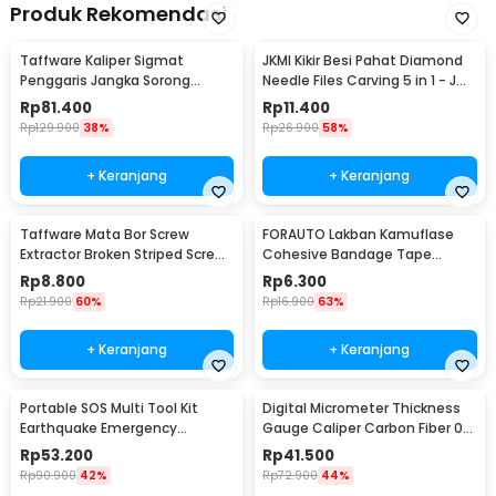
Produk Rekomendasi
Taffware Kaliper Sigmat
JKMI Kikir Besi Pahat Diamond
Penggaris Jangka Sorong
Needle Files Carving 5 in 1 - JM-
Digital LCD 150mm - SH20
FL1-1
Rp
81.400
Rp
11.400
Rp
129.900
38%
Rp
26.900
58%
+ Keranjang
+ Keranjang
Taffware Mata Bor Screw
FORAUTO Lakban Kamuflase
Extractor Broken Striped Screw
Cohesive Bandage Tape
Remover 4 PCS - S2
Hunting 4.5M 50mm - H10
Rp
8.800
Rp
6.300
Rp
21.900
60%
Rp
16.900
63%
+ Keranjang
+ Keranjang
Portable SOS Multi Tool Kit
Digital Micrometer Thickness
Earthquake Emergency
Gauge Caliper Carbon Fiber 0-
Outdoor Survival - JT21
12.7mm - TDT25
Rp
53.200
Rp
41.500
Rp
90.900
42%
Rp
72.900
44%