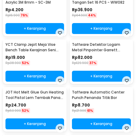
Acrylic 3M 8mm - SC-3M
Tangan Set 16 PCS - WW082
Rp
4.200
Rp
36.900
Rp
16.900
76%
Rp
64.900
44%
+ Keranjang
+ Keranjang
YCT Clamp Jepit Meja Vise
Taffware Detektor Logam
Bench Table Kerajinan Seni
Metal Pinpointer Garrett
Perhiasan 25mm - QST
Waterproof - 1166000
Rp
19.000
Rp
82.000
Rp
38.900
52%
Rp
129.900
37%
+ Keranjang
+ Keranjang
JOT Hot Melt Glue Gun Heating
Taffware Automatic Center
Tool Pistol Lem Tembak Panas
Punch Penanda Titik Bor
20W - QT-302
Rp
24.700
Rp
8.700
Rp
50.900
52%
Rp
21.900
61%
+ Keranjang
+ Keranjang