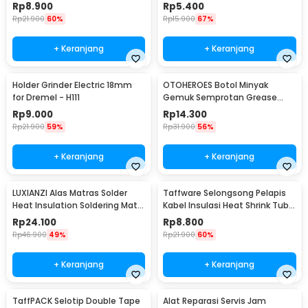
Hold Down Handle - GH-13009
Rp
8.900
Rp
5.400
Rp
21.900
60%
Rp
15.900
67%
+ Keranjang
+ Keranjang
Holder Grinder Electric 18mm
OTOHEROES Botol Minyak
for Dremel - H111
Gemuk Semprotan Grease
Gun 250ml - Q001
Rp
9.000
Rp
14.300
Rp
21.900
59%
Rp
31.900
56%
+ Keranjang
+ Keranjang
LUXIANZI Alas Matras Solder
Taffware Selongsong Pelapis
Heat Insulation Soldering Mat
Kabel Insulasi Heat Shrink Tube
340x230mm - S-120B
127 PCS - RSG-AHZ
Rp
24.100
Rp
8.800
Rp
46.900
49%
Rp
21.900
60%
+ Keranjang
+ Keranjang
TaffPACK Selotip Double Tape
Alat Reparasi Servis Jam