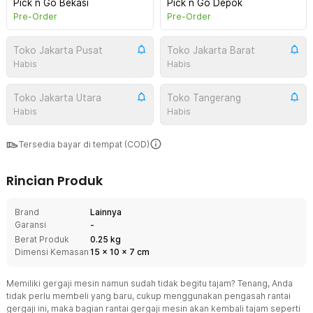
Pick n Go Bekasi
Pick n Go Depok
Pre-Order
Pre-Order
Toko Jakarta Pusat
Toko Jakarta Barat
Habis
Habis
Toko Jakarta Utara
Toko Tangerang
Habis
Habis
Tersedia bayar di tempat (COD)
Rincian Produk
Brand
Lainnya
Garansi
-
Berat Produk
0.25 kg
Dimensi Kemasan
15
x
10
x
7
cm
Memiliki gergaji mesin namun sudah tidak begitu tajam? Tenang, Anda
tidak perlu membeli yang baru, cukup menggunakan pengasah rantai
gergaji ini, maka bagian rantai gergaji mesin akan kembali tajam seperti