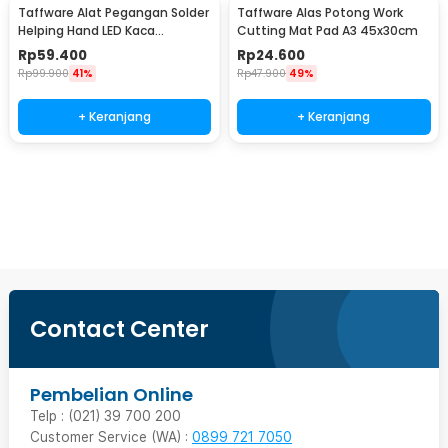
Taffware Alat Pegangan Solder
Taffware Alas Potong Work
Helping Hand LED Kaca
Cutting Mat Pad A3 45x30cm
Pembesar 3.5X - TE-801
Rp
59.400
Rp
24.600
Rp
99.900
41%
Rp
47.900
49%
+ Keranjang
+ Keranjang
Beli Sekarang
Contact Center
Pembelian Online
Telp : (021) 39 700 200
Customer Service (WA) :
0899 721 7050