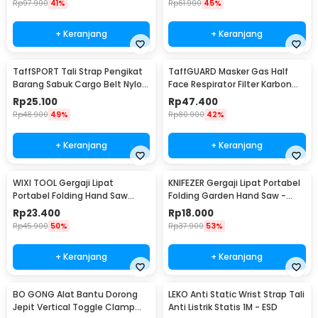
Rp
97.900
41%
Rp
61.900
45%
+ Keranjang
+ Keranjang
TaffSPORT Tali Strap Pengikat
TaffGUARD Masker Gas Half
Barang Sabuk Cargo Belt Nylon
Face Respirator Filter Karbon
5M - XR2
Aktif KN95 - 6200
Rp
25.100
Rp
47.400
Rp
48.900
49%
Rp
80.900
42%
+ Keranjang
+ Keranjang
WIXI TOOL Gergaji Lipat
KNIFEZER Gergaji Lipat Portabel
Portabel Folding Hand Saw
Folding Garden Hand Saw -
39cm - JSZ-002
LA145
Rp
23.400
Rp
18.000
Rp
45.900
50%
Rp
37.900
53%
+ Keranjang
+ Keranjang
BO GONG Alat Bantu Dorong
LEKO Anti Static Wrist Strap Tali
Jepit Vertical Toggle Clamp
Anti Listrik Statis 1M - ESD