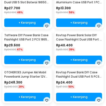
Dual USB 5 Slot Baterai 18650
Aluminium Case USB Port 1 PCS
Flat Top - YDJ-009HX
18650 Flat Top - M3
Rp
27.700
Rp
13.300
Rp
52.900
48%
Rp
29.900
56%
+ Keranjang
+ Keranjang
Taffware DIY Power Bank Case
Rovtop Power Bank Solar DIY
Flashlight USB Port 2 PCS 18650
Case Flashlight Dual USB Port 5
Flat Top - M06
PCS 18650 - 4NB1
Rp
29.600
Rp
40.400
Rp
54.900
47%
Rp
65.900
39%
+ Keranjang
+ Keranjang
OTOHEROES Jumper Aki Mobil
Rovtop Power Bank DIY Case
Powerbank Jump Starter 12V
Flashlight Dual USB Port 5 PCS
10000mAh 300A - K21
18650 - PB-01
Rp
248.300
Rp
24.400
Rp
340.900
28%
Rp
47.900
50%
+ Keranjang
+ Keranjang