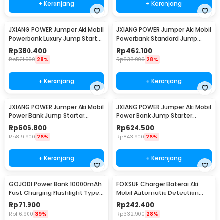
+ Keranjang
+ Keranjang
JXIANG POWER Jumper Aki Mobil
JXIANG POWER Jumper Aki Mobil
Powerbank Luxury Jump Starter
Powerbank Standard Jump
10000mAh - JX-008B
Starter 20000mAh - JX27-Pro
Rp
380.400
Rp
462.100
Rp
521.900
28%
Rp
633.900
28%
+ Keranjang
+ Keranjang
JXIANG POWER Jumper Aki Mobil
JXIANG POWER Jumper Aki Mobil
Power Bank Jump Starter
Power Bank Jump Starter
20000mAh - JX-27Pro
20000mAh - JX-56Pro
Rp
606.800
Rp
624.500
Rp
819.900
26%
Rp
843.900
26%
+ Keranjang
+ Keranjang
GOJODI Power Bank 10000mAh
FOXSUR Charger Baterai Aki
Fast Charging Flashlight Type
Mobil Automatic Detection
C USB 22.5W - PB100W
180AH 12/24V - FBC122410D
Rp
71.900
Rp
242.400
Rp
116.900
39%
Rp
332.900
28%