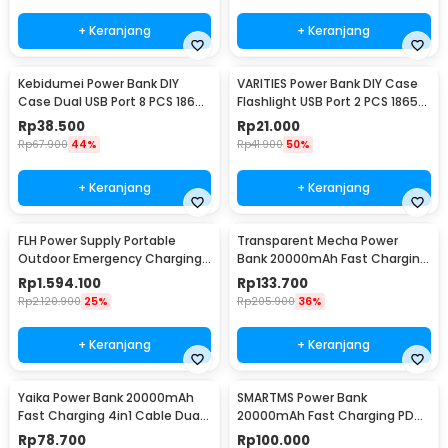
+ Keranjang
+ Keranjang
Kebidumei Power Bank DIY
VARITIES Power Bank DIY Case
Case Dual USB Port 8 PCS 18650
Flashlight USB Port 2 PCS 18650
Flat Top - S8
Flat Top - V600
Rp
38.500
Rp
21.000
Rp
67.900
44%
Rp
41.900
50%
+ Keranjang
+ Keranjang
FLH Power Supply Portable
Transparent Mecha Power
Outdoor Emergency Charging
Bank 20000mAh Fast Charging
300W 90000mAh - FLH-300
USB Type C 22.5W - K125
Rp
1.594.100
Rp
133.700
Rp
2.120.900
25%
Rp
205.900
36%
+ Keranjang
+ Keranjang
Yaika Power Bank 20000mAh
SMARTMS Power Bank
Fast Charging 4in1 Cable Dual
20000mAh Fast Charging PD
USB Port - BA-1699
3in1 Cable USB Type C 20W -
Rp
78.700
Rp
100.000