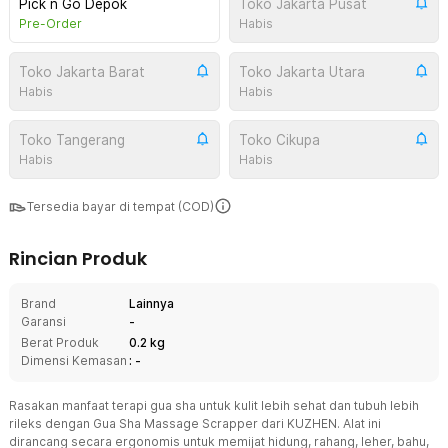
Pick n Go Depok
Toko Jakarta Pusat
Pre-Order
Habis
Toko Jakarta Barat
Toko Jakarta Utara
Habis
Habis
Toko Tangerang
Toko Cikupa
Habis
Habis
Tersedia bayar di tempat (COD)
Rincian Produk
Brand
Lainnya
Garansi
-
Berat Produk
0.2 kg
Dimensi Kemasan
: -
Rasakan manfaat terapi gua sha untuk kulit lebih sehat dan tubuh lebih
rileks dengan Gua Sha Massage Scrapper dari KUZHEN. Alat ini
dirancang secara ergonomis untuk memijat hidung, rahang, leher, bahu,