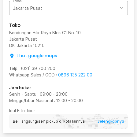
Lokasi
Jakarta Pusat
Toko
Bendungan Hilir Raya Blok G1 No. 10
Jakarta Pusat
DKI Jakarta
10210
Lihat google maps
Telp
:
(021) 39 700 200
Whatsapp Sales / COD
:
0896 135 222 00
Jam buka:
Senin - Sabtu
:
09:00
-
20:00
Minggu/Libur Nasional
:
12:00
-
20:00
Idul Fitri
: libur
Selengkapnya
Beli langsung/self pickup di kota lainnya