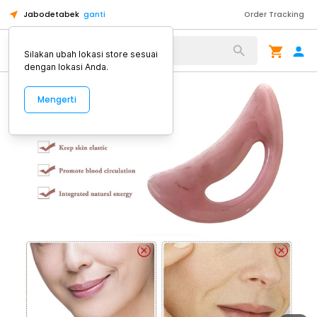
Jabodetabek
ganti
Order Tracking
Alat Kopi
Silakan ubah lokasi store sesuai
dengan lokasi Anda.
Mengerti