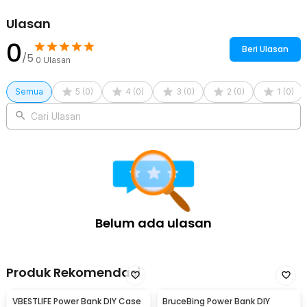
Pijat di Berbagai Area Tubuh
Tak hanya untuk merawat wajah, Anda juga bisa menggunakan gua
Ulasan
sha untuk memijat area tubuh lainnya seperti tangan, kaki, hingga
punggung. Kombinasikan gua sha dengan tekanan yang pas untuk
0
Beri Ulasan
menghilangkan pegal setelah seharian beraktivitas.
/5
0
Ulasan
Resin Tebal dan Anti Pecah
Tak ada lagi gua sha yang rusak atau pecah saat digunakan. Produk
Semua
5
(
0
)
4
(
0
)
3
(
0
)
2
(
0
)
1
(
0
)
KUZHEN terbuat dari bahan resin tebal yang kokoh dan ringan. Anda
dapat menggunakan alat ini untuk memijat seluruh area tubuh tanpa
Cari Ulasan
khawatir pecah.
Kelengkapan Produk
Rincian yang Anda dapatkan untuk pembelian produk ini:
1 x KUZHEN Alat Pijat Tubuh dan Wajah Resin Gua Sha Massage
Scraper - K8
Belum ada ulasan
Produk Rekomendasi
VBESTLIFE Power Bank DIY Case
BruceBing Power Bank DIY