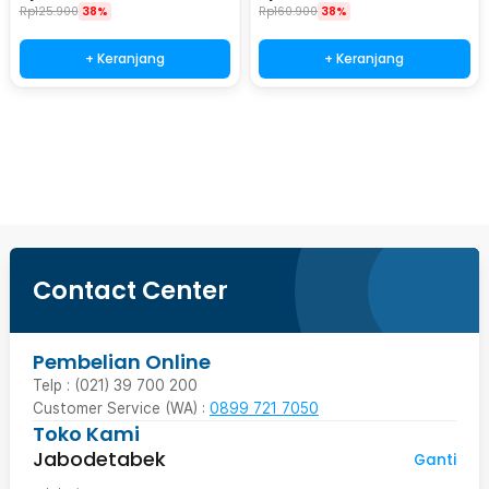
PB41
Rp
125.900
38%
Rp
160.900
38%
+ Keranjang
+ Keranjang
Beli Sekarang
Contact Center
Pembelian Online
Telp : (021) 39 700 200
Customer Service (WA) :
0899 721 7050
Toko Kami
Jabodetabek
Ganti