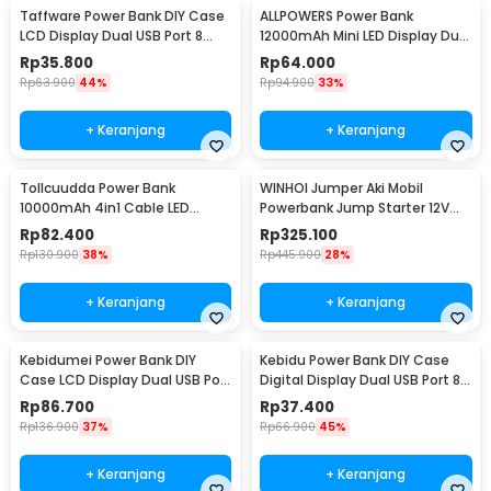
Taffware Power Bank DIY Case
ALLPOWERS Power Bank
LCD Display Dual USB Port 8
12000mAh Mini LED Display Dual
PCS 18650 - A8
Port USB - S3000B
Rp
35.800
Rp
64.000
Rp
63.900
44%
Rp
94.900
33%
+ Keranjang
+ Keranjang
Tollcuudda Power Bank
WINHOI Jumper Aki Mobil
10000mAh 4in1 Cable LED
Powerbank Jump Starter 12V
Flashlight USB Port - Tol1
10000mAh 600A - JX27
Rp
82.400
Rp
325.100
Rp
130.900
38%
Rp
445.900
28%
+ Keranjang
+ Keranjang
Kebidumei Power Bank DIY
Kebidu Power Bank DIY Case
Case LCD Display Dual USB Port
Digital Display Dual USB Port 8
4 PCS 18650 - KA4
PCS 18650 - C18
Rp
86.700
Rp
37.400
Rp
136.900
37%
Rp
66.900
45%
+ Keranjang
+ Keranjang