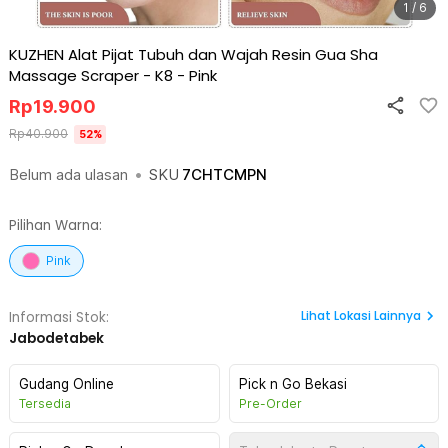
1 / 6
KUZHEN Alat Pijat Tubuh dan Wajah Resin Gua Sha
Massage Scraper - K8
-
Pink
Rp
19.900
Rp
40.900
52
%
Belum ada ulasan
•
SKU
7CHTCMPN
Pilihan Warna:
Pink
Lihat
Lokasi Lainnya
Informasi Stok:
Jabodetabek
Gudang Online
Pick n Go Bekasi
Tersedia
Pre-Order