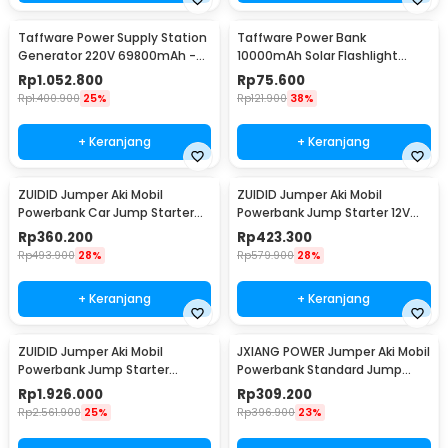
Taffware Power Supply Station
Taffware Power Bank
Generator 220V 69800mAh -
10000mAh Solar Flashlight
OKD180
Waterproof Dual USB Port - PS-
Rp
1.052.800
Rp
75.600
P401
Rp
1.400.900
25%
Rp
121.900
38%
+ Keranjang
+ Keranjang
ZUIDID Jumper Aki Mobil
ZUIDID Jumper Aki Mobil
Powerbank Car Jump Starter
Powerbank Jump Starter 12V
12V 20000mAh 800A - R22
29800mAh - R26
Rp
360.200
Rp
423.300
Rp
493.900
28%
Rp
579.900
28%
+ Keranjang
+ Keranjang
ZUIDID Jumper Aki Mobil
JXIANG POWER Jumper Aki Mobil
Powerbank Jump Starter
Powerbank Standard Jump
12V/24V 42000mAh 4000A -
Starter 10000mAh - JX57
Rp
1.926.000
Rp
309.200
R30
Rp
2.561.900
25%
Rp
396.900
23%