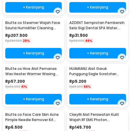
+ Keranjang
+ Keranjang
Biutte.co Steamer Wajah Face
AZDENT Semprotan Pembersih
Sauna Humidifier Cleaning
Sela Gigi Dental SPA Water
Pore Nano Spray - K33C
Floss - SP-001
Rp
207.500
Rp
31.900
Rp
284.900
28%
Rp
58.900
46%
+ Keranjang
+ Keranjang
Biutte.co Hive Alat Pemanas
HUAMIANLI Alat Garuk
Wax Heater Warmer Waxing
Punggung Eagle Scratcher
Pro-Wax 100 - JG-117
Stainless Steel - B01ER
Rp
57.200
Rp
5.200
Rp
96.900
41%
Rp
14.900
66%
+ Keranjang
+ Keranjang
Biutte.co Face Care Skin Acne
CkeyiN Alat Perawatan Kulit
Pimple Needle Remover Kit
Wajah RF EMS Photon
4PCS - AS1
Rejuvenation - 9902
Rp
6.500
Rp
145.700