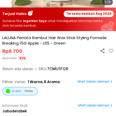
1 / 8
Terjual Habis
Tersedia kembali
Aug 2026
Gunakan fitur
Ingatkan Saya
untuk mendapatkan informasi ketika
stok tersedia kembali.
LALUNA Penata Rambut Hair Wax Stick Styling Pomade
Breaking 15G Apple - L65
-
Green
Rp
8.700
Rp
21.900
61
%
Belum ada ulasan
•
SKU
7CMU1FGR
Lihat Varian Lainnya
Pilihan Varian:
1
Warna,
6 Aroma
Green
Habis
Lihat
Lokasi Lainnya
Informasi Stok:
Jabodetabek