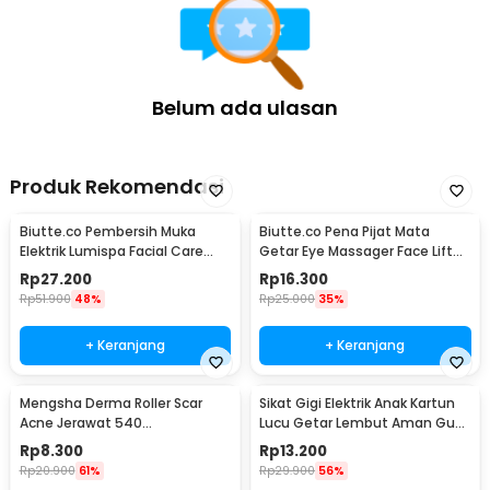
Belum ada ulasan
Produk Rekomendasi
Biutte.co Pembersih Muka
Biutte.co Pena Pijat Mata
Elektrik Lumispa Facial Care
Getar Eye Massager Face Lift
5in1 - JBM-8782
Portable 0.5W - Mini 208
Rp
27.200
Rp
16.300
Rp
51.900
48%
Rp
25.000
35%
+ Keranjang
+ Keranjang
Mengsha Derma Roller Scar
Sikat Gigi Elektrik Anak Kartun
Acne Jerawat 540
Lucu Getar Lembut Aman Gusi
Microneedles 1.0mm - DRS100
Baterai AA - H417
Rp
8.300
Rp
13.200
Rp
20.900
61%
Rp
29.900
56%