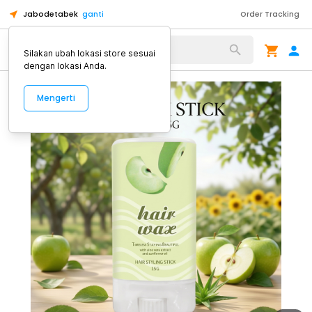
Jabodetabek
ganti
Order Tracking
Alat Kopi
Silakan ubah lokasi store sesuai
dengan lokasi Anda.
Mengerti