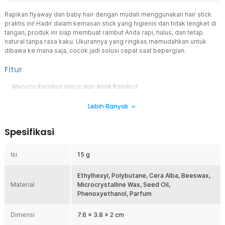
Rapikan flyaway dan baby hair dengan mudah menggunakan hair stick
praktis ini! Hadir dalam kemasan stick yang higienis dan tidak lengket di
tangan, produk ini siap membuat rambut Anda rapi, halus, dan tetap
natural tanpa rasa kaku. Ukurannya yang ringkas memudahkan untuk
dibawa ke mana saja, cocok jadi solusi cepat saat bepergian.
Fitur
Menata Rambut Halus dan Anak Rambut
Stick ini dirancang khusus untuk membantu merapikan rambut halus
Lebih Banyak
dan anak rambut yang sering membuat penampilan terlihat
berantakan. Dengan sekali usap, rambut akan langsung lebih rapi,
sehingga gaya rambut Anda terlihat lebih profesional dan menawan.
Spesifikasi
Tidak Lengket di Tangan
Berbeda dengan gel atau hairspray yang sering membuat tangan
Isi
15 g
lengket, produk ini hadir dengan kemasan stick yang praktis. Anda
bisa langsung mengaplikasikannya ke rambut tanpa perlu
menyentuh produk dengan tangan, sehingga tetap higienis dan
Ethylhexyl, Polybutane, Cera Alba, Beeswax,
Material
nyaman digunakan.
Microcrystalline Wax, Seed Oil,
Phenoxyethanol, Parfum
Tersedia dalam Berbagai Varian Wangi
Tidak hanya fungsional, produk ini juga hadir dengan beberapa
Dimensi
7.6 x 3.8 x 2 cm
pilihan aroma yang menyegarkan. Anda bisa memilih varian wangi