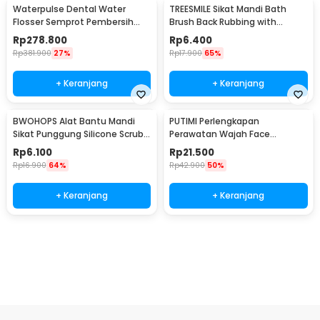
Waterpulse Dental Water
TREESMILE Sikat Mandi Bath
Flosser Semprot Pembersih
Brush Back Rubbing with
Gigi 3 Mode 200ml - V500
Shower Puff - LF730
Rp
278.800
Rp
6.400
Rp
381.900
27%
Rp
17.900
65%
+ Keranjang
+ Keranjang
BWOHOPS Alat Bantu Mandi
PUTIMI Perlengkapan
Sikat Punggung Silicone Scrub
Perawatan Wajah Face
Brush 60cm - BW60
Treatment Equipment 7 PCS -
Rp
6.100
Rp
21.500
PT4
Rp
16.900
64%
Rp
42.900
50%
+ Keranjang
+ Keranjang
Ingatkan Saya