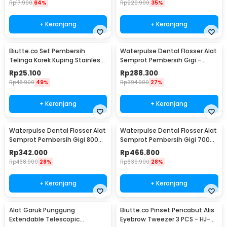
Rp
17.900
64%
Rp
220.900
35%
+ Keranjang
+ Keranjang
Biutte.co Set Pembersih
Waterpulse Dental Flosser Alat
Telinga Korek Kuping Stainless
Semprot Pembersih Gigi -
Steel 6 PCS - BA35
V400Plus
Rp
25.100
Rp
288.300
Rp
48.900
49%
Rp
394.900
27%
+ Keranjang
+ Keranjang
Waterpulse Dental Flosser Alat
Waterpulse Dental Flosser Alat
Semprot Pembersih Gigi 800ml
Semprot Pembersih Gigi 700ml
- V300
- V660
Rp
342.000
Rp
466.800
Rp
468.900
28%
Rp
639.900
28%
+ Keranjang
+ Keranjang
Alat Garuk Punggung
Biutte.co Pinset Pencabut Alis
Extendable Telescopic
Eyebrow Tweezer 3 PCS - HJ-