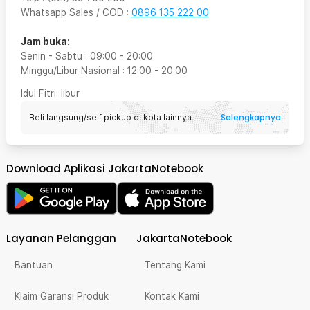
Whatsapp Sales / COD
:
0896 135 222 00
Jam buka:
Senin - Sabtu
:
09:00
-
20:00
Minggu/Libur Nasional
:
12:00
-
20:00
Idul Fitri
: libur
Selengkapnya
Beli langsung/self pickup di kota lainnya
Download Aplikasi JakartaNotebook
Layanan Pelanggan
JakartaNotebook
Bantuan
Tentang Kami
Klaim Garansi Produk
Kontak Kami