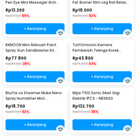
Pen Eye Mini Massager Anti
Fat Burner Slim Leg Roll Relax
Aging - SM17
Massager - 301
Rp
13.200
Rp
19.000
Rp
29.900
56%
Rp
38.900
52%
+ Keranjang
+ Keranjang
KKMOON Mini Airbrush Paint
TaffOmicron Kamera
Spray Gun Sandblaster Kit
Pembersih Telinga Korek
Single Action - TD-138
Kuping Endoscope HD USB - EU-
Rp
77.800
Rp
43.800
0
Rp
124.900
38%
Rp
75.900
43%
+ Keranjang
+ Keranjang
Biutte.co Steamer Muka Nano
Mijia T100 Sonic Sikat Gigi
Spray Humidifier Mist
Elektrik 1PCS - MES603
Atomization - L-2
Rp
18.700
Rp
132.700
Rp
38.900
52%
Rp
203.900
35%
+ Keranjang
+ Keranjang