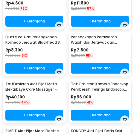
Stainless Steel - LJ-158
E92
Rp
4.600
Rp
11.800
Rp
15.900
72%
Rp
26.900
57%
+ Keranjang
+ Keranjang
Biutte.co Alat Perlengkapan
Perlengkapan Perawatan
Komedo Jerawat Blackhead 3
Wajah dari Jerawat dan
PCS - PT3
Komedo Double Head 4PCS
Rp
8.300
Rp
7.800
Rp
20.900
61%
Rp
19.900
61%
+ Keranjang
+ Keranjang
TaffOmicron Alat Pijat Mata
TaffOmicron Kamera Endoskop
Elektrik Eye Care Massager -
Pembersih Telinga Endoscope
XTK-018
USB 3 in 1 - i96
Rp
40.100
Rp
56.000
Rp
70.900
44%
Rp
94.900
41%
+ Keranjang
+ Keranjang
SIMPLE Alat Pijat Mata Electric
KONGDY Alat Pijat Betis Kaki