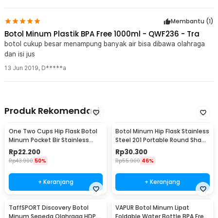
Membantu (
1
)
Botol Minum Plastik BPA Free 1000ml - QWF236 - Tra
botol cukup besar menampung banyak air bisa dibawa olahraga
dan isi jus
13 Jun 2019
,
D*****a
Produk Rekomendasi
One Two Cups Hip Flask Botol
Botol Minum Hip Flask Stainless
Minum Pocket Bir Stainless
Steel 201 Portable Round Shape
Steel 201 8oz - MS351
150ml - B-5
Rp
22.200
Rp
30.300
Rp
43.900
50%
Rp
55.900
46%
+ Keranjang
+ Keranjang
TaffSPORT Discovery Botol
VAPUR Botol Minum Lipat
Minum Sepeda Olahraga HDPE
Foldable Water Bottle BPA Free