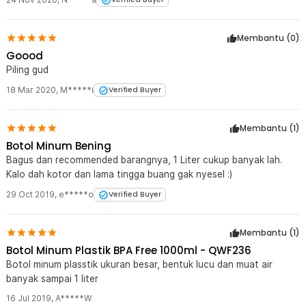
kemurahan jg gak. Mgkn malah bs didiskon lg lbh murah, hehe.
Membantu (
0
)
Goood
Piling gud
18 Mar 2020
,
M*****i
Verified Buyer
Membantu (
1
)
Botol Minum Bening
Bagus dan recommended barangnya, 1 Liter cukup banyak lah.
Kalo dah kotor dan lama tingga buang gak nyesel :)
29 Oct 2019
,
e*****o
Verified Buyer
Membantu (
1
)
Botol Minum Plastik BPA Free 1000ml - QWF236
Botol minum plasstik ukuran besar, bentuk lucu dan muat air
banyak sampai 1 liter
16 Jul 2019
,
A*****W