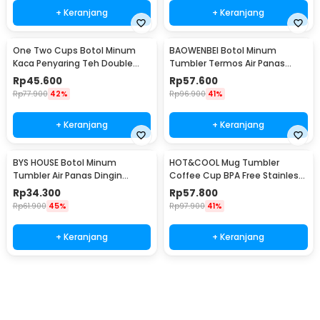
+ Keranjang
+ Keranjang
One Two Cups Botol Minum
BAOWENBEI Botol Minum
Kaca Penyaring Teh Double
Tumbler Termos Air Panas
Wall 230ml - X9001
Dingin Stainless 500ml - A1A0
Rp
45.600
Rp
57.600
Rp
77.900
42%
Rp
96.900
41%
+ Keranjang
+ Keranjang
BYS HOUSE Botol Minum
HOT&COOL Mug Tumbler
Tumbler Air Panas Dingin
Coffee Cup BPA Free Stainless
Stainless Steel 380ml - TY204
Steel 350ml - HC300
Rp
34.300
Rp
57.800
Rp
61.900
45%
Rp
97.900
41%
+ Keranjang
+ Keranjang
Beli Sekarang