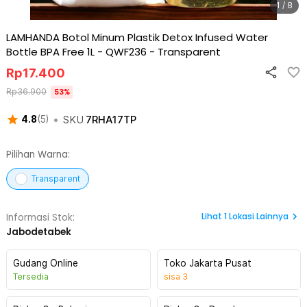
1 / 8
LAMHANDA Botol Minum Plastik Detox Infused Water
Bottle BPA Free 1L - QWF236
-
Transparent
Rp
17.400
Rp
36.900
53
%
•
SKU
7RHA17TP
4.8
(
5
)
Pilihan Warna:
Transparent
Lihat
1
Lokasi Lainnya
Informasi Stok:
Jabodetabek
Gudang Online
Toko Jakarta Pusat
Tersedia
sisa
3