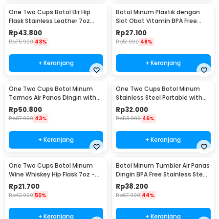
One Two Cups Botol Bir Hip
Botol Minum Plastik dengan
Flask Stainless Leather 7oz
Slot Obat Vitamin BPA Free
with Shot Glass
600ml - 830
Rp
43.800
Rp
27.100
Rp
75.900
43%
Rp
51.900
48%
+ Keranjang
+ Keranjang
One Two Cups Botol Minum
One Two Cups Botol Minum
Termos Air Panas Dingin with
Stainless Steel Portable with
Cup Head 500ml - SUS304
Carabiner 750ml - GBD
Rp
50.800
Rp
32.000
Rp
87.900
43%
Rp
58.900
46%
+ Keranjang
+ Keranjang
One Two Cups Botol Minum
Botol Minum Tumbler Air Panas
Wine Whiskey Hip Flask 7oz -
Dingin BPA Free Stainless Steel
F0212
350ml - HS-6983
Rp
21.700
Rp
38.200
Rp
42.900
50%
Rp
67.900
44%
+ Keranjang
+ Keranjang