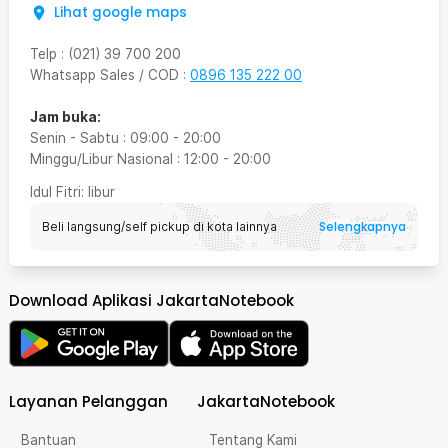
Lihat google maps
Telp
:
(021) 39 700 200
Whatsapp Sales / COD
:
0896 135 222 00
Jam buka:
Senin - Sabtu
:
09:00
-
20:00
Minggu/Libur Nasional
:
12:00
-
20:00
Idul Fitri
: libur
Selengkapnya
Beli langsung/self pickup di kota lainnya
Download Aplikasi JakartaNotebook
Layanan Pelanggan
JakartaNotebook
Bantuan
Tentang Kami