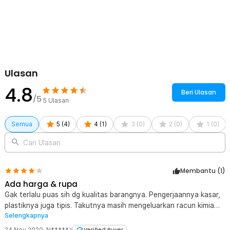
1 x Pouch
Ulasan
4.8
Beri Ulasan
/5
5
Ulasan
Semua
5
(
4
)
4
(
1
)
3
(
0
)
2
(
0
)
1
(
0
)
Cari Ulasan
Membantu (
1
)
Ada harga & rupa
Gak terlalu puas sih dg kualitas barangnya. Pengerjaannya kasar,
plastiknya juga tipis. Takutnya masih mengeluarkan racun kimia
Selengkapnya
kalau dipake (beberapa produk cina srg mengkhawatirkan spt itu).
Cuma utk ukuran emang pas dg yg dicari. Harga? Sesuai. Dibilang
24 Nov 2020
,
N*****a
Verified Buyer