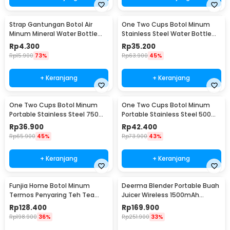
Strap Gantungan Botol Air
One Two Cups Botol Minum
Minum Mineral Water Bottle
Stainless Steel Water Bottle
Belt Hanger - 3330
300ml - YM006
Rp
4.300
Rp
35.200
Rp
15.900
73%
Rp
63.900
45%
+ Keranjang
+ Keranjang
One Two Cups Botol Minum
One Two Cups Botol Minum
Portable Stainless Steel 750ml
Portable Stainless Steel 500ml
- YM006
- YM006
Rp
36.900
Rp
42.400
Rp
65.900
45%
Rp
73.900
43%
+ Keranjang
+ Keranjang
Funjia Home Botol Minum
Deerma Blender Portable Buah
Termos Penyaring Teh Tea
Juicer Wireless 1500mAh
Infuser 520ml
400ml - DEM-NU05
Rp
128.400
Rp
169.900
Rp
198.900
36%
Rp
251.900
33%