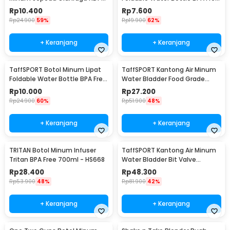
Dust Cover 650ml - 3026
Karabiner 500ml - V5
Rp
10.400
Rp
7.600
Rp
24.900
59%
Rp
19.900
62%
+ Keranjang
+ Keranjang
TaffSPORT Botol Minum Lipat
TaffSPORT Kantong Air Minum
Foldable Water Bottle BPA Free
Water Bladder Food Grade
700ml - S29
Hydration Bag 2L - SD16
Rp
10.000
Rp
27.200
Rp
24.900
60%
Rp
51.900
48%
+ Keranjang
+ Keranjang
TRITAN Botol Minum Infuser
TaffSPORT Kantong Air Minum
Tritan BPA Free 700ml - HS668
Water Bladder Bit Valve
Hydration Bag 2L - SD16
Rp
28.400
Rp
48.300
Rp
53.900
48%
Rp
81.900
42%
+ Keranjang
+ Keranjang