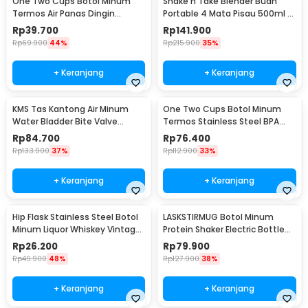
One Two Cups Botol Minum
Shake n Take Blender Buah
Termos Air Panas Dingin
Portable 4 Mata Pisau 500ml -
Stainless Steel 260ml -
VT-04
Rp
39.700
Rp
141.900
AQW575
Rp
69.900
44%
Rp
215.900
35%
+ Keranjang
+ Keranjang
KMS Tas Kantong Air Minum
One Two Cups Botol Minum
Water Bladder Bite Valve
Termos Stainless Steel BPA
Hydration Bag 3L - BL018
Free 400ml - K623
Rp
84.700
Rp
76.400
Rp
133.900
37%
Rp
112.900
33%
+ Keranjang
+ Keranjang
Hip Flask Stainless Steel Botol
LASKSTIRMUG Botol Minum
Minum Liquor Whiskey Vintage
Protein Shaker Electric Bottle
7oz Jack Daniel - H-7
BPA Free 480ml - 1505
Rp
26.200
Rp
79.900
Rp
49.900
48%
Rp
127.900
38%
+ Keranjang
+ Keranjang