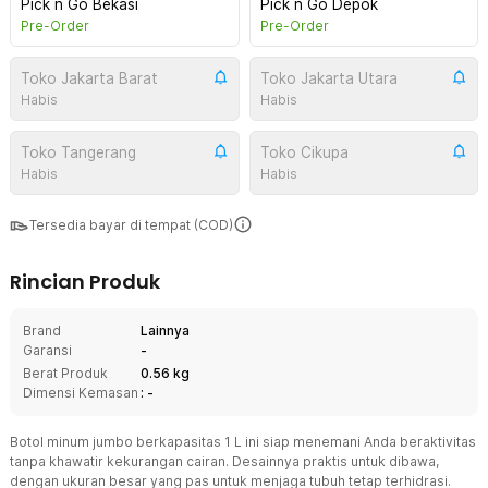
Pick n Go Bekasi
Pick n Go Depok
Pre-Order
Pre-Order
Toko Jakarta Barat
Toko Jakarta Utara
Habis
Habis
Toko Tangerang
Toko Cikupa
Habis
Habis
Tersedia bayar di tempat (COD)
Rincian Produk
Brand
Lainnya
Garansi
-
Berat Produk
0.56 kg
Dimensi Kemasan
: -
Botol minum jumbo berkapasitas 1 L ini siap menemani Anda beraktivitas
tanpa khawatir kekurangan cairan. Desainnya praktis untuk dibawa,
dengan ukuran besar yang pas untuk menjaga tubuh tetap terhidrasi.