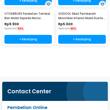
+ Keranjang
+ Keranjang
OTOHEROES Peralatan Tambal
VODOOL Sikat Pembersih
Ban Mobil Sepeda Motor
Microfiber Interior Mobil Duster
Tubeless - KBTB02
Brush - Q128
Rp
9.900
Rp
5.600
Rp
23.900
59%
Rp
15.900
65%
+ Keranjang
+ Keranjang
Beli Sekarang
Contact Center
Pembelian Online