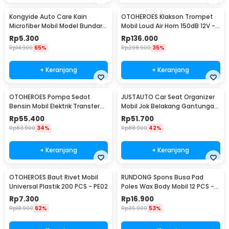
Kongyide Auto Care Kain
OTOHEROES Klakson Trompet
Microfiber Mobil Model Bundar -
Mobil Loud Air Horn 150dB 12V -
L-20
JD4001
Rp
5.300
Rp
136.000
Rp
14.900
65%
Rp
208.900
35%
+ Keranjang
+ Keranjang
OTOHEROES Pompa Sedot
JUSTAUTO Car Seat Organizer
Bensin Mobil Elektrik Transfer
Mobil Jok Belakang Gantungan
Pump 38mm DC 12V - CT-14
Barang Tisu - Z-354
Rp
55.400
Rp
51.700
Rp
83.900
34%
Rp
88.900
42%
+ Keranjang
+ Keranjang
OTOHEROES Baut Rivet Mobil
RUNDONG Spons Busa Pad
Universal Plastik 200 PCS - PE02
Poles Wax Body Mobil 12 PCS -
R2010
Rp
7.300
Rp
16.900
Rp
18.900
62%
Rp
35.900
53%