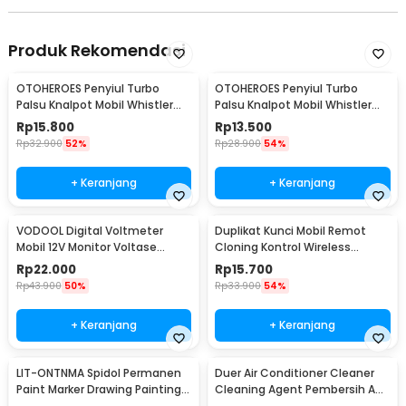
Produk Rekomendasi
OTOHEROES Penyiul Turbo
OTOHEROES Penyiul Turbo
Palsu Knalpot Mobil Whistler
Palsu Knalpot Mobil Whistler
1000-2400cc L - TUR007
1000-1800cc M 1.6-2.0 - TUR007
Rp
15.800
Rp
13.500
Rp
32.900
52%
Rp
28.900
54%
+ Keranjang
+ Keranjang
VODOOL Digital Voltmeter
Duplikat Kunci Mobil Remot
Mobil 12V Monitor Voltase
Cloning Kontrol Wireless
Baterai LED Display - QY836
433.92MHz 1 PCS - WE32
Rp
22.000
Rp
15.700
Rp
43.900
50%
Rp
33.900
54%
+ Keranjang
+ Keranjang
LIT-ONTNMA Spidol Permanen
Duer Air Conditioner Cleaner
Paint Marker Drawing Painting
Cleaning Agent Pembersih AC
Oil Base - MP-01
Rumah 500ml - QUY1640