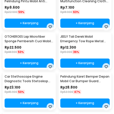
Pelindung Pintu Mobil Anti
Multifunction Cleaning Cloth
Gores 8 PCS - HT-001
30x39cm - H-10
Rp
9.600
Rp
7.100
Rp
22.900
59%
Rp
18.900
63%
+ Keranjang
+ Keranjang
OTOHEROES Lap Microfiber
JEELY Tali Derek Mobil
Sponge Pembersih Cuci Mobil
Emergency Tow Rope Metal
Motor - TP266
Buckle U-Type 2.7M - JL30
Rp
22.500
Rp
12.300
Rp
44.900
50%
Rp
19.000
36%
+ Keranjang
+ Keranjang
Car Stethoscope Engine
Pelindung Karet Bemper Depan
Diagnostic Tools Stetoskop
Mobil Car Bumper Guard
Mesin Mobil - W80582
57mm 2.5M
Rp
23.100
Rp
28.800
Rp
45.900
50%
Rp
53.900
47%
+ Keranjang
+ Keranjang