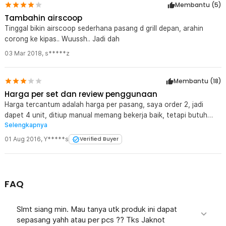
Membantu (
5
)
Tambahin airscoop
Tinggal bikin airscoop sederhana pasang d grill depan, arahin
corong ke kipas.. Wuussh.. Jadi dah
03 Mar 2018
,
s*****z
Membantu (
18
)
Harga per set dan review penggunaan
Harga tercantum adalah harga per pasang, saya order 2, jadi
dapet 4 unit, ditiup manual memang bekerja baik, tetapi butuh
Selengkapnya
angin lumayan kencang, karena kincir nya kecil dan kurang
sensitif kalau mobil dalam kecepatan sedang, mungkin desain
01 Aug 2016
,
Y*****s
Verified Buyer
baling - baling nya harus di modifikasi, agar lebih sensitif, ketika
sudah dipasang di bagian depan mobil. demikian review dan
comment dari saya, terima kasih.
FAQ
Slmt siang min. Mau tanya utk produk ini dapat
sepasang yahh atau per pcs ?? Tks Jaknot