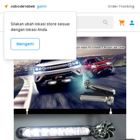
Jabodetabek
ganti
Order Tracking
Alat Kopi
Silakan ubah lokasi store sesuai
dengan lokasi Anda.
Mengerti