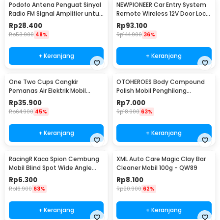
Podofo Antena Penguat Sinyal
NEWPIONEER Car Entry System
Radio FM Signal Amplifier untuk
Remote Wireless 12V Door Lock
Mobil - ANT-208
Mobil - CK18
Rp
28.400
Rp
93.100
Rp
53.900
48%
Rp
144.900
36%
+ Keranjang
+ Keranjang
One Two Cups Cangkir
OTOHEROES Body Compound
Pemanas Air Elektrik Mobil
Polish Mobil Penghilang
Travel Mug 450ml - NJ88
Goresan 15g with Spons - YYC-
Rp
35.900
Rp
7.000
508
Rp
64.900
45%
Rp
18.900
63%
+ Keranjang
+ Keranjang
RacingR Kaca Spion Cembung
XML Auto Care Magic Clay Bar
Mobil Blind Spot Wide Angle
Cleaner Mobil 100g - QW89
50mm 2 Pcs - J0027
Rp
6.300
Rp
8.100
Rp
16.900
63%
Rp
20.900
62%
+ Keranjang
+ Keranjang