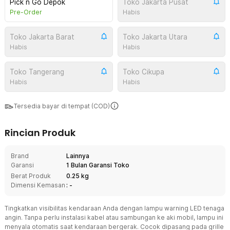
Pick n Go Depok
Toko Jakarta Pusat
Pre-Order
Habis
Toko Jakarta Barat
Toko Jakarta Utara
Habis
Habis
Toko Tangerang
Toko Cikupa
Habis
Habis
Tersedia bayar di tempat (COD)
Rincian Produk
Brand
Lainnya
Garansi
1 Bulan Garansi Toko
Berat Produk
0.25 kg
Dimensi Kemasan
: -
Tingkatkan visibilitas kendaraan Anda dengan lampu warning LED tenaga
angin. Tanpa perlu instalasi kabel atau sambungan ke aki mobil, lampu ini
menyala otomatis saat kendaraan bergerak. Cocok dipasang pada grille