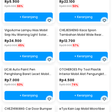
Rp
5.900
Rp
22.100
Rp
16.900
66%
Rp
43.900
50%
+ Keranjang
+ Keranjang
VigoAcme Lampu Hias Mobil
CHEJIESHENG Kaca Spion
Sirip Hiu Warning Light Solar
Tambahan Mobil Wide Rear
Energy 8 LED - FZWJSD
View Anti Blind Spot - SY-080
Rp
34.900
Rp
12.700
Rp
62.900
45%
Rp
28.900
57%
+ Keranjang
+ Keranjang
LICAI Auto Paint Pen
OTOHEROES Pry Tool Plastik
Penghilang Baret Lecet Mobil
Interior Mobil Alat Pengungkit
Scratch Removal 12ml
Set 4 PCS - AA16
Rp
7.000
Rp
4.500
Rp
18.900
63%
Rp
16.900
74%
+ Keranjang
+ Keranjang
CHEZHIWANG Car Door Bumper
eTya Kain Lap Mobil Microfiber