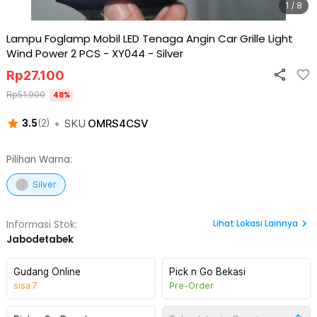
1 / 8
Lampu Foglamp Mobil LED Tenaga Angin Car Grille Light
Wind Power 2 PCS - XY044
-
Silver
Rp
27.100
Rp
51.900
48
%
•
SKU
OMRS4CSV
3.5
(
2
)
Pilihan Warna:
Silver
Lihat
Lokasi Lainnya
Informasi Stok:
Jabodetabek
Gudang Online
Pick n Go Bekasi
sisa
7
Pre-Order