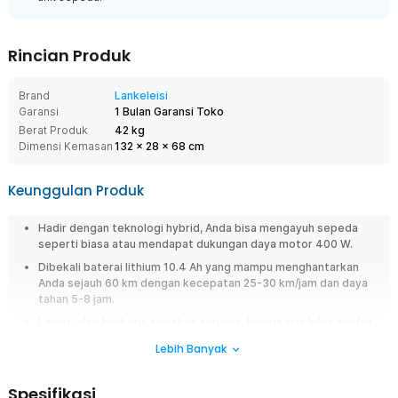
Rincian Produk
Brand
Lankeleisi
Garansi
1 Bulan Garansi Toko
Berat Produk
42 kg
Dimensi Kemasan
132
x
28
x
68
cm
Keunggulan Produk
Hadir dengan teknologi hybrid, Anda bisa mengayuh sepeda
seperti biasa atau mendapat dukungan daya motor 400 W.
Dibekali baterai lithium 10.4 Ah yang mampu menghantarkan
Anda sejauh 60 km dengan kecepatan 25-30 km/jam dan daya
tahan 5-8 jam.
Lewat jalan berbatu, tanjakan, turunan, hingga licin lebih mudah
berkat gear multi-level, ban dengan traksi yang baik, dan fork
Lebih Banyak
suspensi berkualitas.
Penggunaan aman dan nyaman karena dibekali dengan rem
Spesifikasi
ganda dan lampu depan.