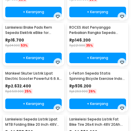
+ Keranjang
+ Keranjang
Lankeleisi Brake Pads Rem
ROCES Alat Penyangga
Sepeda Elektrik eBike for
Perbaikan Rangka Sepeda
Lankeleisi
Bicycle Repair Frame Kit - MT45
Rp
16.700
Rp
146.200
Rp
34.900
53%
Rp
221.900
35%
+ Keranjang
+ Keranjang
Mankeel Skuter Listrik Lipat
L-Felton Sepeda Statis
Electric Scooter Powerful 6.6 AH
Spinning Bicycle Exercise Indoor
8.5 Inch - M187
Gym Bike - LF110
Rp
2.632.400
Rp
936.200
Rp
3.501.900
25%
Rp
1.263.900
26%
+ Keranjang
+ Keranjang
Lankeleisi Sepeda Listrik Lipat
Lankeleisi Sepeda Listrik Fat
MTB Folding Bike 20 Inch 48V
Bike Tire 26x4 Inch 48V 20Ah
17.5Ah - X3000 Plus
with Saddle - MG600 Plus