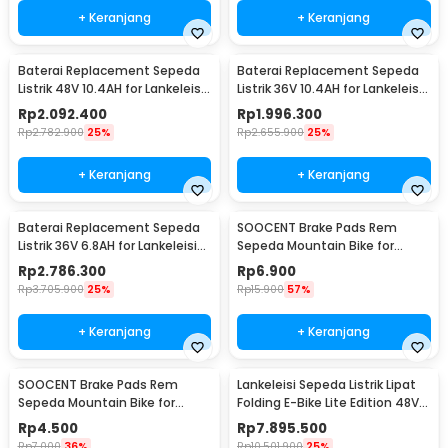
+ Keranjang
+ Keranjang
Baterai Replacement Sepeda
Baterai Replacement Sepeda
Listrik 48V 10.4AH for Lankeleisi
Listrik 36V 10.4AH for Lankeleisi
T8 Elite
New RS600
Rp
2.092.400
Rp
1.996.300
Rp
2.782.900
25%
Rp
2.655.900
25%
+ Keranjang
+ Keranjang
Baterai Replacement Sepeda
SOOCENT Brake Pads Rem
Listrik 36V 6.8AH for Lankeleisi
Sepeda Mountain Bike for
S600
Shimano M445 M355 M395 -
Rp
2.786.300
Rp
6.900
SZ911
Rp
3.705.900
25%
Rp
15.900
57%
+ Keranjang
+ Keranjang
SOOCENT Brake Pads Rem
Lankeleisi Sepeda Listrik Lipat
Sepeda Mountain Bike for
Folding E-Bike Lite Edition 48V
Shimano BB5 - SZ911
8.7Ah - G660
Rp
4.500
Rp
7.895.500
Rp
7.000
36%
Rp
10.501.900
25%