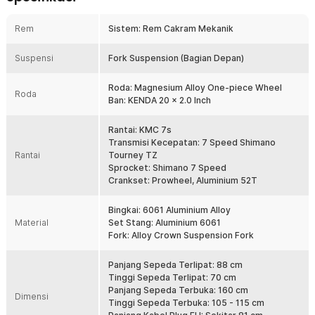
Tidak perlu pusing tentang penyimpanannya karena hadir
dengan desain lipat yang membuatnya mudah disimpan dan
Rem
Sistem: Rem Cakram Mekanik
dibawa.
Suspensi
Fork Suspension (Bagian Depan)
Overview
Roda: Magnesium Alloy One-piece Wheel
Roda
Ban: KENDA 20 x 2.0 Inch
Rantai: KMC 7s
Transmisi Kecepatan: 7 Speed Shimano
Rantai
Tourney TZ
Sprocket: Shimano 7 Speed
Crankset: Prowheel, Aluminium 52T
Bingkai: 6061 Aluminium Alloy
Material
Set Stang: Aluminium 6061
Fork: Alloy Crown Suspension Fork
Lankeleisi G660 Luxury Edition menawarkan perpaduan sempurna
antara teknologi canggih dan efisiensi energi. Sepeda ini hadir dengan
Panjang Sepeda Terlipat: 88 cm
teknologi hybrid yang memadukan tenaga listrik dan kayuhan manual,
Tinggi Sepeda Terlipat: 70 cm
memberikan pengalaman bersepeda yang nyaman tanpa kelelahan.
Panjang Sepeda Terbuka: 160 cm
Dengan desain lipat yang ringkas dan performa kecepatan hingga
Dimensi
Tinggi Sepeda Terbuka: 105 - 115 cm
30 km/jam, Lankeleisi G660 dirancang untuk memenuhi kebutuhan