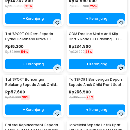
Rp
14.367.800
Rp
14.990.000
Rp
19.109.900
25%
Rp
19.936.900
25%
+ Keranjang
+ Keranjang
TaffSPORT Oli Rem Sepeda
ODM Freeline Skate Anti Slip
Hydraulic Mineral Brake Oil
Drift 2 Roda LED Flashing - XK-
60ml for Shimano - DT01
SK0004
Rp
15.300
Rp
234.900
Rp
32.900
54%
Rp
321.900
28%
+ Keranjang
+ Keranjang
TaffSPORT Boncengan
TaffSPORT Boncengan Depan
Belakang Sepeda Anak Child
Sepeda Anak Child Front Seat
Safety Back Seat - Y11
with Pedal - Z7
Rp
97.600
Rp
266.500
Rp
150.900
36%
Rp
365.900
28%
+ Keranjang
+ Keranjang
Baterai Replacement Sepeda
Lankeleisi Sepeda Listrik Lipat