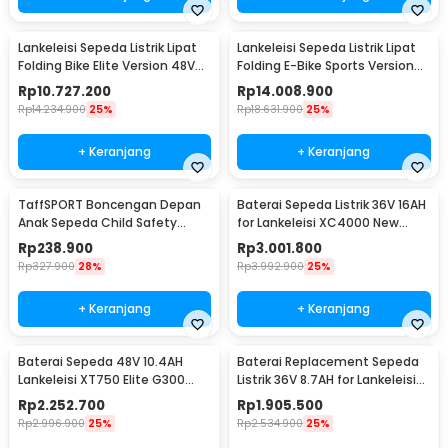
Lankeleisi Sepeda Listrik Lipat
Lankeleisi Sepeda Listrik Lipat
Folding Bike Elite Version 48V
Folding E-Bike Sports Version
10.4Ah - XT750
48V 10Ah - XT750
Rp
10.727.200
Rp
14.008.900
Rp
14.234.900
25%
Rp
18.631.900
25%
+ Keranjang
+ Keranjang
TaffSPORT Boncengan Depan
Baterai Sepeda Listrik 36V 16AH
Anak Sepeda Child Safety
for Lankeleisi XC4000 New
Front Seat - Z1
Model - LN-J1-10S5P
Rp
238.900
Rp
3.001.800
Rp
327.900
28%
Rp
3.992.900
25%
+ Keranjang
+ Keranjang
Baterai Sepeda 48V 10.4AH
Baterai Replacement Sepeda
Lankeleisi XT750 Elite G300
Listrik 36V 8.7AH for Lankeleisi
New X2000 G660
G100 - SDK114
Rp
2.252.700
Rp
1.905.500
Rp
2.996.900
25%
Rp
2.534.900
25%