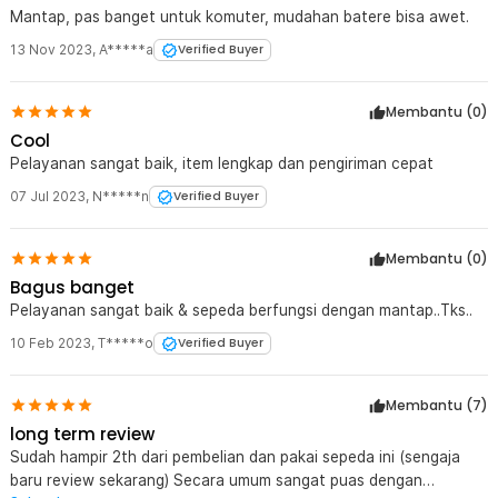
Kelengkapan Produk
Mantap, pas banget untuk komuter, mudahan batere bisa awet.
Rincian yang Anda dapatkan untuk pembelian produk ini:
13 Nov 2023
,
A*****a
Verified Buyer
1 x Lankeleisi Sepeda Listrik Lipat Fold E-Bike Luxury Edition 48V
10.4Ah - G660
1 x Pompa Angin
Membantu (
0
)
1 x Gembok
Cool
1 x Bel Sepeda
1 x Set Kunci L
Pelayanan sangat baik, item lengkap dan pengiriman cepat
1 x Kunci Pas 15
07 Jul 2023
,
N*****n
Verified Buyer
1 x Adaptor Daya
1 x Set Pedal Sepeda
1 x Tempat Boncengan (Sudah terpasang dapat dilepas sendiri)
Membantu (
0
)
1 x Spakbor Depan Belakang (Terpasang)
1 x Standar Sepeda (Terpasang)
Bagus banget
1 x Panduan Penggunaan
Pelayanan sangat baik & sepeda berfungsi dengan mantap..Tks..
10 Feb 2023
,
T*****o
Verified Buyer
Membantu (
7
)
long term review
Sudah hampir 2th dari pembelian dan pakai sepeda ini (sengaja
baru review sekarang) Secara umum sangat puas dengan