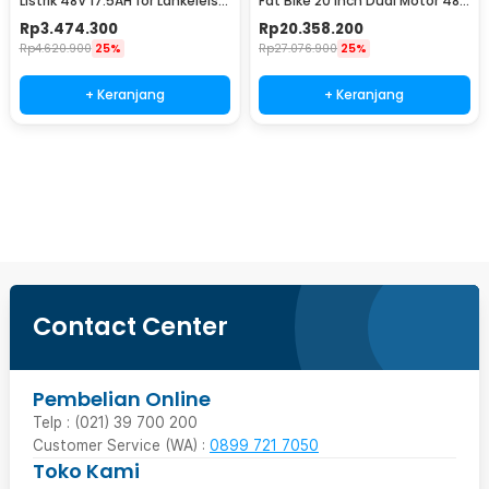
Listrik 48V 17.5AH for Lankeleisi
Fat Bike 20 Inch Dual Motor 48V
X3000Plus
20Ah - X3000 MAX
Rp
3.474.300
Rp
20.358.200
Rp
4.620.900
25%
Rp
27.076.900
25%
+ Keranjang
+ Keranjang
Beli Sekarang
Contact Center
Pembelian Online
Telp : (021) 39 700 200
Customer Service (WA) :
0899 721 7050
Toko Kami