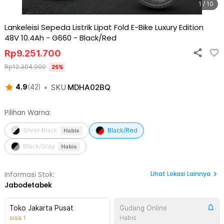
1 / 10
Lankeleisi Sepeda Listrik Lipat Fold E-Bike Luxury Edition
48V 10.4Ah - G660
-
Black/Red
Rp
9.251.700
Rp
12.304.900
25
%
•
SKU
MDHA02BQ
4.9
(
42
)
Pilihan Warna:
Silver Black
Black/Red
Habis
Black/Gray
Habis
Lihat
Lokasi Lainnya
Informasi Stok:
Jabodetabek
Toko Jakarta Pusat
Gudang Online
sisa
1
Habis