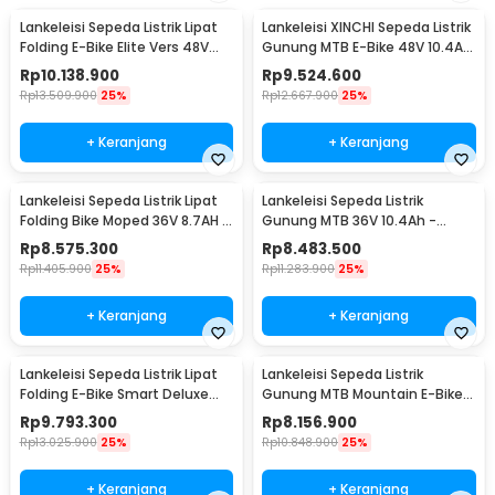
diandalkan terutama bagi pesepeda commuter.
Lankeleisi Sepeda Listrik Lipat
Lankeleisi XINCHI Sepeda Listrik
Folding E-Bike Elite Vers 48V
Gunung MTB E-Bike 48V 10.4AH
10.4Ah - XT600
- T8
Rp
10.138.900
Rp
9.524.600
Rp
13.509.900
25%
Rp
12.667.900
25%
+ Keranjang
+ Keranjang
Lankeleisi Sepeda Listrik Lipat
Lankeleisi Sepeda Listrik
Folding Bike Moped 36V 8.7AH -
Gunung MTB 36V 10.4Ah -
G100
RS600
Rp
8.575.300
Rp
8.483.500
Rp
11.405.900
25%
Rp
11.283.900
25%
+ Keranjang
+ Keranjang
Lankeleisi Sepeda Listrik Lipat
Lankeleisi Sepeda Listrik
Folding E-Bike Smart Deluxe
Gunung MTB Mountain E-Bike
48V 10.4Ah - G650
48V 10Ah - MX3.8
Rp
9.793.300
Rp
8.156.900
Rp
13.025.900
25%
Rp
10.848.900
25%
+ Keranjang
+ Keranjang