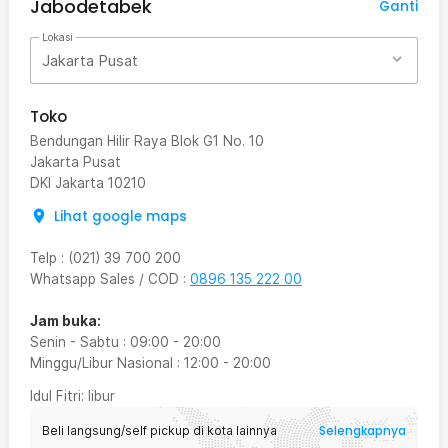
Jabodetabek
Ganti
Lokasi
Jakarta Pusat
Toko
Bendungan Hilir Raya Blok G1 No. 10
Jakarta Pusat
DKI Jakarta
10210
Lihat google maps
Telp
:
(021) 39 700 200
Whatsapp Sales / COD
:
0896 135 222 00
Jam buka:
Senin - Sabtu
:
09:00
-
20:00
Minggu/Libur Nasional
:
12:00
-
20:00
Idul Fitri
: libur
Selengkapnya
Beli langsung/self pickup di kota lainnya