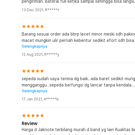
pengiriman. Baterai full ketika sampai sehingga bisa lang
sepeda secara real-time, sehingga lebih mudah meren
13 Dec 2021
,
R*****r
harus mengisi ulang baterai.
Informasi Seputar Baterai Sepeda
Barang sesuai order ada bbrp lecet minor meski sdh paki
Pastikan baterai sepeda selalu Anda charge minimal 1 x p
macet mungkin ulir pernah kebentur sedikit efort sdh bis
Hal tersebut harus tetap Anda lakukan untuk menjaga bat
Selengkapnya
taun busa ok..
Kelengkapan Produk
12 Aug 2021
,
R*****y
Rincian yang Anda dapatkan untuk pembelian produk ini
1 x Lankeleisi Sepeda Listrik Lipat Folding Bike Elit
1 x Adaptor Daya
sepeda sudah saya terima dg baik...ada baret sedikit mung
1 x Bel Sepeda
mengganggu...sepeda berfungsi dg lancar tanpa kendala....
1 x Pompa Angin
Selengkapnya
lankeleisi...mungkin saya akan membeli lagi .....thx
1 x Kunci Pas 15
17 Jan 2021
,
A*****b
1 x Set Kunci L
1 x Pasang Pedal
1 x Batang Quick Release As Roda Depan
1 x Gembok Sepeda
Review
1 x Sepatbor Depan dan Belakang (Sepatbor Belaka
Harga d Jaknote terbilang murah d band yg lain Kualitas b
1 x Panduan Penggunaan