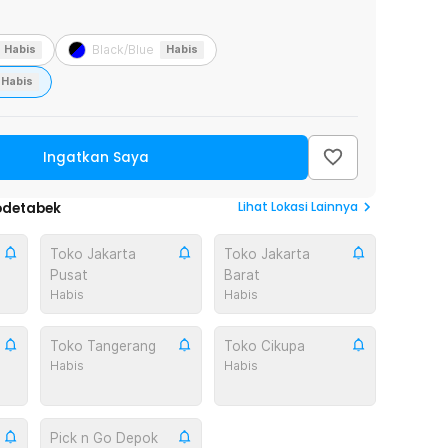
Black/Blue
Habis
Habis
Habis
Ingatkan Saya
Lihat
Lokasi Lainnya
odetabek
Toko Jakarta
Toko Jakarta
Pusat
Barat
Habis
Habis
Toko Tangerang
Toko Cikupa
Habis
Habis
Pick n Go Depok