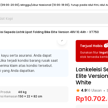
lat Kopi
umat (07:00 - 20:00), Sabtu - Minggu (08:00 - 20:00), Tutup pada Idul Fitri
Sele
isi Sepeda Listrik Lipat Folding Bike Elite Version 48V 10.4Ah - XT750
:00 - 20:00), Sabtu - Minggu/ Libur Nasional (08:00 - 17:00)
Selengkapnya
:00 - 20:00), Sabtu - Minggu/ Libur Nasional (08:00 - 17:00)
Selengkapnya
Terjual Habis
 (09:00-20:00), Minggu/Libur Nasional (12:00-20:00), Tutup pada Idul Fitri
Sele
Gunakan fitur
Ingat
kayu serta asuransi. Anda dapat
 (09:00-20:00), Minggu/Libur Nasional (12:00-20:00), Tutup pada Idul Fitri
Sele
stok tersedia kemba
ika terjadi kondisi barang rusak saat
erima klaim atas kondisi tersebut.
Lankeleisi S
nsi yang Anda dapatkan.
Elite Versi
White
umat (07:00 - 20:00), Sabtu - Minggu (08:00 - 20:00), Tutup pada Idul Fitri
Sele
•
4.9
16
Ulasan
:00 - 20:00), Sabtu - Minggu/ Libur Nasional (08:00 - 17:00)
Selengkapnya
 Produk
46 kg
nsi Kemasan
150
x
22
x
82
cm
Rp
10.702
:00 - 20:00), Sabtu - Minggu/ Libur Nasional (08:00 - 17:00)
Selengkapnya