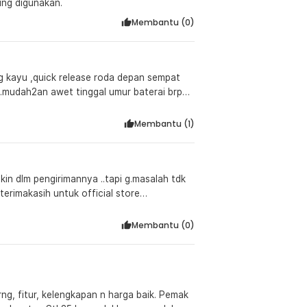
sung digunakan.
canakan perjalanan dan mengetahui kapan
Membantu (
0
)
ng kayu ,quick release roda depan sempat
er bulan, meskipun sepeda jarang digunakan.
a..mudah2an awet tinggal umur baterai brp
erai sepeda tetap awet dan tahan lama.
Membantu (
1
)
:
e Version 48V 10.4Ah - XT750
kin dlm pengirimannya ..tapi g.masalah tdk
terimakasih untuk official store
Membantu (
0
)
ng Sudah Terpasang)
rng, fitur, kelengkapan n harga baik. Pemak