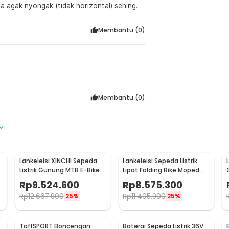
ya agak nyongak (tidak horizontal) sehingga
Membantu (
0
)
Membantu (
0
)
Lankeleisi XINCHI Sepeda
Lankeleisi Sepeda Listrik
Listrik Gunung MTB E-Bike
Lipat Folding Bike Moped
48V 10.4AH - T8
36V 8.7AH - G100
Rp
9.524.600
Rp
8.575.300
Rp
12.667.900
Rp
11.405.900
25%
25%
TaffSPORT Boncengan
Baterai Sepeda Listrik 36V