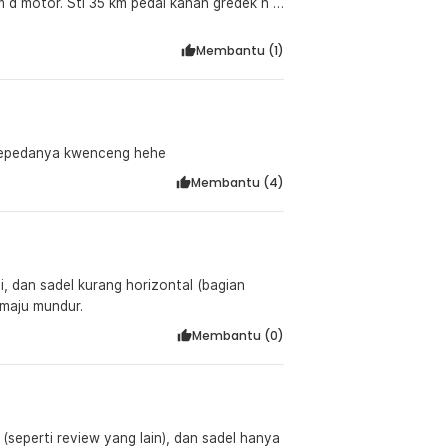
m d motor. Stl 35 km pedal kanan gredek n g
n n baut² pd muncul karat Stl 300 km saat
ari ganti. Smg produsen bisa meningktkn
Membantu (
1
)
. sepedanya kwenceng hehe
Membantu (
4
)
 dan sadel kurang horizontal (bagian
 maju mundur.
Membantu (
0
)
n sadel hanya