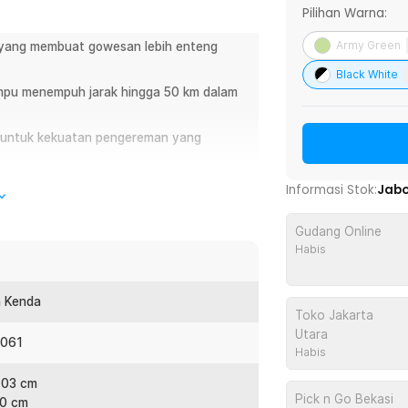
Pilihan Warna:
Army Green
k yang membuat gowesan lebih enteng
Black White
mampu menempuh jarak hingga 50 km dalam
g untuk kekuatan pengereman yang
n detik sehingga cocok untuk Anda yang
Informasi Stok:
Jab
1 yang tahan karat, dan benturan untuk
Gudang Online
.
Habis
h Kenda
Toko Jakarta
ipat Lankeleisi XT750 Elite Version yang
Utara
an sepeda listrik pada umumnya. Mengusung
6061
Habis
kan lebih enteng tanpa rasa lelah yang
an mempercepat Anda sampai ke tujuan.
103 cm
gar lebih ringkas dan masukkan ke bagasi
Pick n Go Bekasi
00 cm