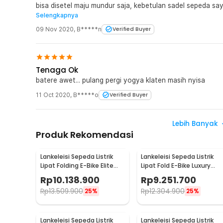
bisa disetel maju mundur saja, kebetulan sadel sepeda sa
Selengkapnya
kurang nyaman.
09 Nov 2020
,
B*****n
Verified Buyer
Tenaga Ok
batere awet... pulang pergi yogya klaten masih nyisa
11 Oct 2020
,
B*****o
Verified Buyer
Lebih Banyak
Produk Rekomendasi
Lankeleisi Sepeda Listrik
Lankeleisi Sepeda Listrik
Lipat Folding E-Bike Elite
Lipat Fold E-Bike Luxury
Vers 48V 10.4Ah - XT600
Edition 48V 10.4Ah - G660
Rp
10.138.900
Rp
9.251.700
Rp
13.509.900
Rp
12.304.900
25%
25%
Lankeleisi Sepeda Listrik
Lankeleisi Sepeda Listrik