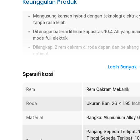
Keunggulan Produk
Mengusung konsep hybrid dengan teknologi elektri
tanpa rasa lelah.
Ditenagai baterai lithium kapasitas 10.4 Ah yang 
mode full elektrik.
Dilengkapi 2 rem cakram di roda depan dan belakan
optimal.
Memiliki sistem lipatnya yang ringkas dalam hitunga
Lebih Banyak
sering bepergian.
Spesifikasi
Dibuat dengan rangka berbahan aluminium alloy 606
stabilitas, serta kenyamanan di berbagai kondisi jalan
Rem
Rem Cakram Mekanik
Overview
Roda
Ukuran Ban: 26 x 1.95 Inc
Bersepeda jadi lebih menyenangkan dengan sepeda listrik l
memiliki teknologi dan build quality unggulan dibandingk
Material
Rangka: Alumunium Alloy 
konsep hybrid dengan teknologi elektrik, gowesan Anda a
berarti. Kecepatan yang mencapai 30 km per jam juga ak
Panjang Sepeda Terlipat: 
Untuk membawa Lankeleisi XT750 berkelana, cukup lipat a
Tinggi Sepeda Terlipat: 1