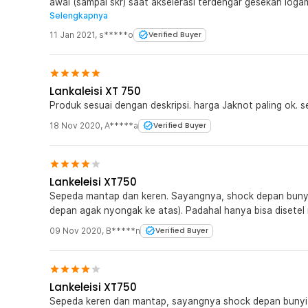
awal (sampai skr) saat akselerasi terdengar gesekan loga
Selengkapnya
bisa dperb..jadi ganti baru Kualitas chrome pd shockbr dp
akan charging batt yg ke2, charger rusak n saqt ini msh c
11 Jan 2021
,
s*****o
Verified Buyer
kualitas ..syukur dg harga yg tetap dpertahankn. Tq
Lankaleisi XT 750
Produk sesuai dengan deskripsi. harga Jaknot paling ok
18 Nov 2020
,
A*****a
Verified Buyer
Lankeleisi XT750
Sepeda mantap dan keren. Sayangnya, shock depan bunyi,
depan agak nyongak ke atas). Padahal hanya bisa disetel
09 Nov 2020
,
B*****n
Verified Buyer
Lankeleisi XT750
Sepeda keren dan mantap, sayangnya shock depan bunyi (seperti review yang lain), da