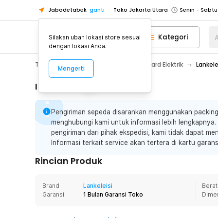
Jabodetabek
ganti
Toko Jakarta Utara
Toko Tangerang
Kategori
A
Silakan ubah lokasi store sesuai
Toko Cikupa
dengan lokasi Anda.
Pick n Go Jakarta Barat
Senin - J
Toys, Kids & Baby
Skuter & Skateboard Elektrik
Lankele
Mengerti
Pick n Go Bekasi
Senin - Jumat (08
Pick n Go Depok
Senin - Jumat (08
Informasi Penting
Toko Jakarta Pusat
Senin - Sabtu
Pengiriman sepeda disarankan menggunakan packing 
Toko Jakarta Barat
Senin - Sabtu
menghubungi kami untuk informasi lebih lengkapnya. J
Toko Jakarta Utara
pengiriman dari pihak ekspedisi, kami tidak dapat men
Toko Tangerang
Informasi terkait service akan tertera di kartu gara
Toko Cikupa
Rincian Produk
Pick n Go Jakarta Barat
Senin - J
Pick n Go Bekasi
Senin - Jumat (08
Brand
Lankeleisi
Berat
Garansi
1 Bulan Garansi Toko
Dime
Pick n Go Depok
Senin - Jumat (08