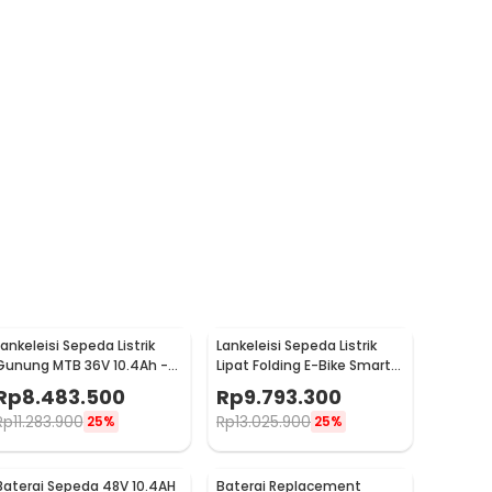
Lankeleisi Sepeda Listrik
Lankeleisi Sepeda Listrik
Gunung MTB 36V 10.4Ah -
Lipat Folding E-Bike Smart
RS600
Deluxe 48V 10.4Ah - G650
Rp
8.483.500
Rp
9.793.300
Rp
11.283.900
Rp
13.025.900
25%
25%
Baterai Sepeda 48V 10.4AH
Baterai Replacement