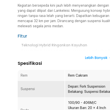
Kegiatan bersepeda kini jauh lebih menyenangkan deng
yang dapat dilipat dari Lankeleisi. Mengusung konsep hybr
ringan tanpa rasa lelah yang berarti. Dapatkan kebugaran
mencapai 32 km per jam. Dirancang dengan suspensi kual
melewati segala jenis medan.
Fitur
Teknologi Hybrid Ringankan Kayuhan
Sepeda listrik lipat Lankeleisi ini mengadopsi teknologi 
Teknologi ini akan memberikan energi atau tenaga ta
Lebih Banyak
Spesifikasi
Ditenagai Baterai Lithium
Hanya dengan pengisian daya selama beberapa jam, bate
mendukung kinerja motor untuk bepergian hingga puluha
Rem
Rem Cakram
baterai, Anda tidak perlu khawatir, cukup kayuh saja 
Depan: Fork Suspension
Dapat Mendaki 35 Derajat
Suspensi
Belakang: Suspensi Belak
Dibekali 1000 W motor berkecepatan tinggi yang mamp
Dengan dorongan sebesar itu, menaiki lintasan hingga 
100/90 - 406M/C
ringannya seperti melewati lintasan datar.
Ukuran Ban: 20 x 4 Inch