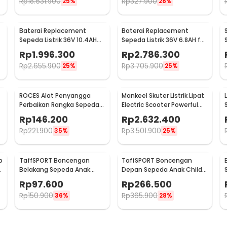
Rp
18.631.900
Rp
327.900
25%
28%
Baterai Replacement
Baterai Replacement
Sepeda Listrik 36V 10.4AH
Sepeda Listrik 36V 6.8AH for
for Lankeleisi New RS600
Lankeleisi S600
Rp
1.996.300
Rp
2.786.300
Rp
2.655.900
Rp
3.705.900
25%
25%
ROCES Alat Penyangga
Mankeel Skuter Listrik Lipat
Perbaikan Rangka Sepeda
Electric Scooter Powerful
Bicycle Repair Frame Kit -
6.6 AH 8.5 Inch - M187
Rp
146.200
Rp
2.632.400
MT45
Rp
221.900
Rp
3.501.900
35%
25%
p
TaffSPORT Boncengan
TaffSPORT Boncengan
Belakang Sepeda Anak
Depan Sepeda Anak Child
Child Safety Back Seat - Y11
Front Seat with Pedal - Z7
Rp
97.600
Rp
266.500
Rp
150.900
Rp
365.900
36%
28%