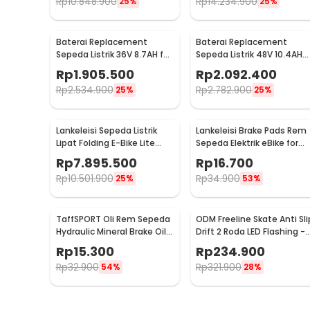
Rp
10.848.900
Rp
14.234.900
25%
25%
Baterai Replacement
Baterai Replacement
Sepeda Listrik 36V 8.7AH for
Sepeda Listrik 48V 10.4AH
Lankeleisi G100 - SDK114
for Lankeleisi T8 Elite
Rp
1.905.500
Rp
2.092.400
Rp
2.534.900
Rp
2.782.900
25%
25%
Lankeleisi Sepeda Listrik
Lankeleisi Brake Pads Rem
Lipat Folding E-Bike Lite
Sepeda Elektrik eBike for
Edition 48V 8.7Ah - G660
Lankeleisi
Rp
7.895.500
Rp
16.700
Rp
10.501.900
Rp
34.900
25%
53%
TaffSPORT Oli Rem Sepeda
ODM Freeline Skate Anti Sli
Hydraulic Mineral Brake Oil
Drift 2 Roda LED Flashing -
60ml for Shimano - DT01
XK-SK0004
Rp
15.300
Rp
234.900
Rp
32.900
Rp
321.900
54%
28%