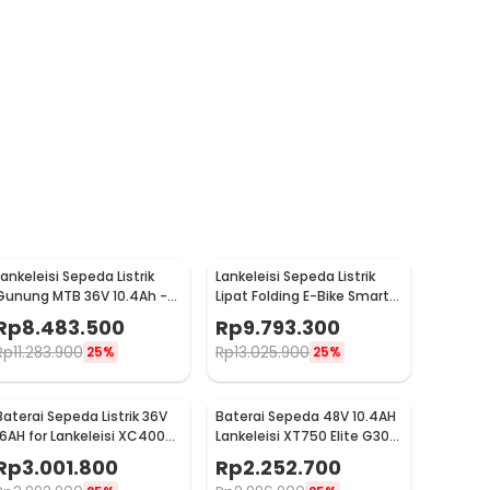
Lankeleisi Sepeda Listrik
Lankeleisi Sepeda Listrik
Gunung MTB 36V 10.4Ah -
Lipat Folding E-Bike Smart
RS600
Deluxe 48V 10.4Ah - G650
Rp
8.483.500
Rp
9.793.300
Rp
11.283.900
Rp
13.025.900
25%
25%
Baterai Sepeda Listrik 36V
Baterai Sepeda 48V 10.4AH
16AH for Lankeleisi XC4000
Lankeleisi XT750 Elite G300
New Model - LN-J1-10S5P
New X2000 G660
Rp
3.001.800
Rp
2.252.700