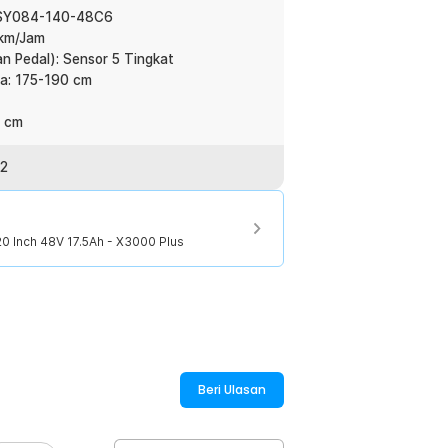
YCSY084-140-48C6
 km/Jam
n Pedal): Sensor 5 Tingkat
 per bulan, meskipun sepeda jarang
a: 175-190 cm
menjaga baterai sepeda agar tetap awet
0 cm
22
:
 20 Inch 48V 17.5Ah - X3000 Plus
20 Inch 48V 17.5Ah - X3000 Plus
Beri Ulasan