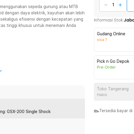
an menggunakan sepeda gunung atau MTB
id dengan daya elektrik, kayuhan akan lebih
 sekaligus efisiensi dengan kecepatan yang
Informasi Stok:
Jab
itas tinggi khusus untuk menemani Anda
Gudang Online
sisa
7
Pick n Go Depok
listrik karena ditenagai dengan baterai.
Pre-Order
mbahan ketika mengayuh sepeda.
rai lithium berkapasitas 17.5 Ah mampu
Toko Tangerang
n kilometer. Apabila sepeda kehabisan
Habis
seperti pemakaian sepeda pada umumnya.
Tersedia bayar d
ang: GSX-200 Single Shock
u melewati tanjakan dengan mudah.
kemiringan 35 derajat terasa sama