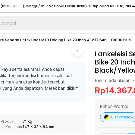
lat Kopi
umat (07:00 - 20:00), Sabtu - Minggu (08:00 - 20:00), Tutup pada Idul Fitri
Sele
isi Sepeda Listrik Lipat MTB Folding Bike 20 Inch 48V 17.5Ah - X3000 Plus
:00 - 20:00), Sabtu - Minggu/ Libur Nasional (08:00 - 17:00)
Selengkapnya
:00 - 20:00), Sabtu - Minggu/ Libur Nasional (08:00 - 17:00)
Lankeleisi S
Selengkapnya
Bike 20 Inc
 (09:00-20:00), Minggu/Libur Nasional (12:00-20:00), Tutup pada Idul Fitri
Sele
Black/Yell
kayu serta asuransi. Anda dapat
 (09:00-20:00), Minggu/Libur Nasional (12:00-20:00), Tutup pada Idul Fitri
Sele
ika terjadi kondisi barang rusak saat
Belum ada ulasan
•
erima klaim atas kondisi tersebut.
Rp
14.367
nsi yang Anda dapatkan. Merek ban dikirim
umat (07:00 - 20:00), Sabtu - Minggu (08:00 - 20:00), Tutup pada Idul Fitri
Sele
Pilihan Warna:
:00 - 20:00), Sabtu - Minggu/ Libur Nasional (08:00 - 17:00)
Selengkapnya
Black/Yellow
 Produk
71 kg
:00 - 20:00), Sabtu - Minggu/ Libur Nasional (08:00 - 17:00)
Selengkapnya
nsi Kemasan
147
x
33
x
84
cm