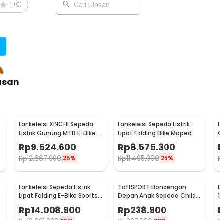
1
(
0
)
Cari Ulasan
asan
Lankeleisi XINCHI Sepeda
Lankeleisi Sepeda Listrik
Listrik Gunung MTB E-Bike
Lipat Folding Bike Moped
48V 10.4AH - T8
36V 8.7AH - G100
Rp
9.524.600
Rp
8.575.300
Rp
12.667.900
Rp
11.405.900
25%
25%
Lankeleisi Sepeda Listrik
TaffSPORT Boncengan
Lipat Folding E-Bike Sports
Depan Anak Sepeda Child
0
Version 48V 10Ah - XT750
Safety Front Seat - Z1
Rp
14.008.900
Rp
238.900