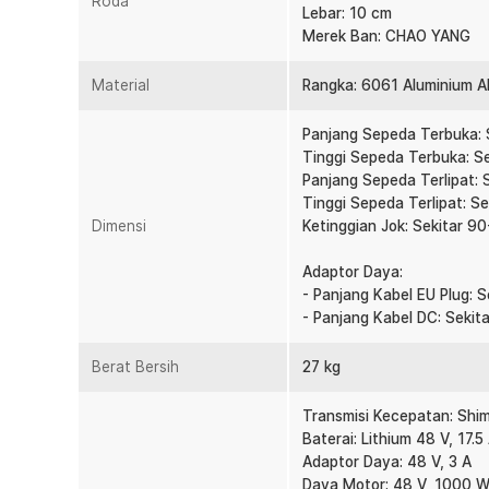
Roda
Dilengkapi Layar LCD
Lebar: 10 cm
Sepeda listrik lipat dilengkapi dengan LCD guna mengin
Merek Ban: CHAO YANG
bersepeda yang terdapat pada bagian setang. Informasi
kecepatan dan lain-lain.
Material
Rangka: 6061 Aluminium Al
Rangka yang Kokoh
Sepeda ini dibuat menggunakan rangka yang kokoh kar
Panjang Sepeda Terbuka: 
berkualitas. Material ini memiliki daya tahan yang bai
Tinggi Sepeda Terbuka: S
panjang.
Panjang Sepeda Terlipat: 
Tinggi Sepeda Terlipat: S
Rem Cakram
Dimensi
Ketinggian Jok: Sekitar 9
Agar keamanan bersepeda Anda lebih terjamin, Lankel
pada bagian depan dan belakang. Kecelakaan pun dapat
Adaptor Daya:
dapat berkendara dengan aman.
- Panjang Kabel EU Plug: 
Suspensi Empuk dan Berkualitas
- Panjang Kabel DC: Sekit
Karena diperuntukkan untuk pemakaian dalam kota, mak
Berat Bersih
belakang yang sangat empuk. Terutama untuk melewati 
27 kg
Transmisi 7 Kecepatan
Transmisi Kecepatan: Shi
Kayuh dengan nyaman bagaimanapun kontur lintasan y
Baterai: Lithium 48 V, 17.5
7 gigi pada shifter di bagian setang sesuai medan untuk
Adaptor Daya: 48 V, 3 A
yang tepat juga membuat komponen sepeda menjadi leb
Daya Motor: 48 V, 1000 