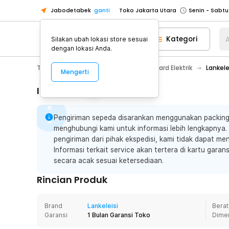
Jabodetabek
ganti
Toko Jakarta Utara
Toko Tangerang
Kategori
A
Silakan ubah lokasi store sesuai
Toko Cikupa
dengan lokasi Anda.
Pick n Go Jakarta Barat
Senin - J
Toys, Kids & Baby
Skuter & Skateboard Elektrik
Lankele
Mengerti
Pick n Go Bekasi
Senin - Jumat (08
Pick n Go Depok
Senin - Jumat (08
Informasi Penting
Toko Jakarta Pusat
Senin - Sabtu
Pengiriman sepeda disarankan menggunakan packing 
Toko Jakarta Barat
Senin - Sabtu
menghubungi kami untuk informasi lebih lengkapnya. J
Toko Jakarta Utara
pengiriman dari pihak ekspedisi, kami tidak dapat men
Toko Tangerang
Informasi terkait service akan tertera di kartu gara
secara acak sesuai ketersediaan.
Toko Cikupa
Rincian Produk
Pick n Go Jakarta Barat
Senin - J
Pick n Go Bekasi
Senin - Jumat (08
Brand
Lankeleisi
Berat
Pick n Go Depok
Senin - Jumat (08
Garansi
1 Bulan Garansi Toko
Dime