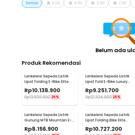
Semua
5
(
0
)
4
(
0
)
3
(
0
)
2
(
0
)
Belum ada ul
Produk Rekomendasi
Lankeleisi Sepeda Listrik
Lankeleisi Sepeda Listrik
Lipat Folding E-Bike Elite
Lipat Fold E-Bike Luxury
Vers 48V 10.4Ah - XT600
Edition 48V 10.4Ah - G660
Rp
10.138.900
Rp
9.251.700
Rp
13.509.900
Rp
12.304.900
25%
25%
Lankeleisi Sepeda Listrik
Lankeleisi Sepeda Listrik
Gunung MTB Mountain E-
Lipat Folding Bike Elite
Bike 48V 10Ah - MX3.8
Version 48V 10.4Ah - XT75
Rp
8.156.900
Rp
10.727.200