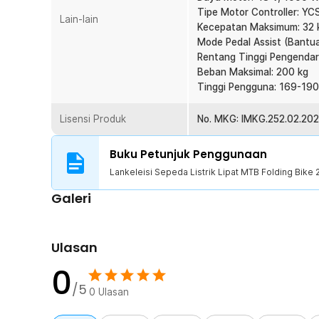
Tipe Motor Controller: 
Lain-lain
Informasi Seputar Baterai Sepeda
Kecepatan Maksimum: 32
Mode Pedal Assist (Bantua
Pastikan baterai sepeda selalu Anda charge minimal 1 kali
Rentang Tinggi Pengendar
digunakan. Hal tersebut harus tetap Anda lakukan untuk 
Beban Maksimal: 200 kg
dan tahan lama.
Tinggi Pengguna: 169-19
Kelengkapan Produk
Lisensi Produk
No. MKG: IMKG.252.02.20
Rincian yang Anda dapatkan untuk pembelian produk ini
Buku Petunjuk Penggunaan
1 x Lankeleisi Sepeda Listrik Lipat MTB Folding Bike
Lankeleisi Sepeda Listrik Lipat MTB Folding Bike 
1 x Spakbor Depan Belakang (Belakang Terpasang)
1 x Adaptor Pengisi Daya
Galeri
1 x Bel Sepeda
1 x Pompa
1 x Kunci Ring 15
Ulasan
1 x Set Kunci L
1 x Gembok Sepeda
0
1 x Baut Quick Release
/5
0
Ulasan
1 x Panduan Penggunaan