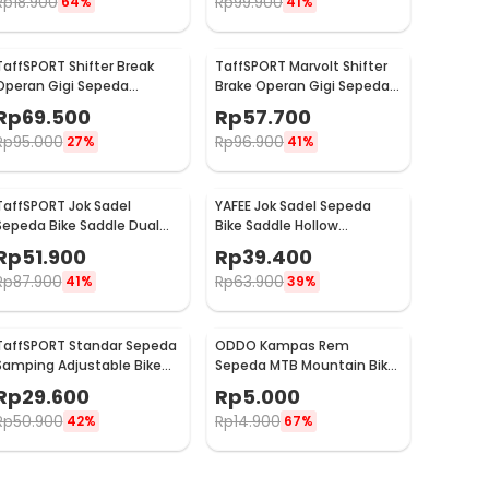
Rp
18.900
Rp
99.900
64%
41%
TaffSPORT Shifter Break
TaffSPORT Marvolt Shifter
Operan Gigi Sepeda
Brake Operan Gigi Sepeda
Universal 3x9 Speed 2 PCS -
3x7 Speed 2 PCS - EF500-7
Rp
69.500
Rp
57.700
SL-M370
Rp
95.000
Rp
96.900
27%
41%
TaffSPORT Jok Sadel
YAFEE Jok Sadel Sepeda
Sepeda Bike Saddle Dual
Bike Saddle Hollow
Shock Absorber Breathable
Ergonomic Breathable -
Rp
51.900
Rp
39.400
- ZF25
FX12
Rp
87.900
Rp
63.900
41%
39%
TaffSPORT Standar Sepeda
ODDO Kampas Rem
Samping Adjustable Bike
Sepeda MTB Mountain Bike
Kickstand 34-39cm - Z50
Brake Block 70mm 2 PCS -
Rp
29.600
Rp
5.000
B39
Rp
50.900
Rp
14.900
42%
67%