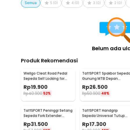
Semua
5
(
0
)
4
(
0
)
3
(
0
)
2
(
0
)
Belum ada ul
Produk Rekomendasi
Wellgo Cleat Road Pedal
TaffSPORT Spakbor Seped
Sepeda Self Locking for
Gunung MTB Depan
Shimano SM-SH11 SPD-L
Belakang Anti Cipratan -
Rp
19.900
Rp
26.500
Y901
Rp
40.900
Rp
50.900
52%
48%
TaffSPORT Peninggi Setang
TaffSPORT Handgrip
Sepeda Fork Extender
Sepeda Universal Tutup
Aluminium Alloy 121mm -
Setang Anti Slip Handlebar
Rp
31.500
Rp
17.300
SD53
- CL8455