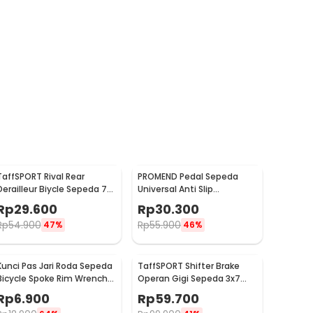
TaffSPORT Rival Rear
PROMEND Pedal Sepeda
Derailleur Biycle Sepeda 7
Universal Anti Slip
Speed - RD-TX35
Aluminium Alloy - JT410
Rp
29.600
Rp
30.300
Rp
54.900
Rp
55.900
47%
46%
Kunci Pas Jari Roda Sepeda
TaffSPORT Shifter Brake
Bicycle Spoke Rim Wrench 8
Operan Gigi Sepeda 3x7
Way - W805
Speed 2 PCS
Rp
6.900
Rp
59.700