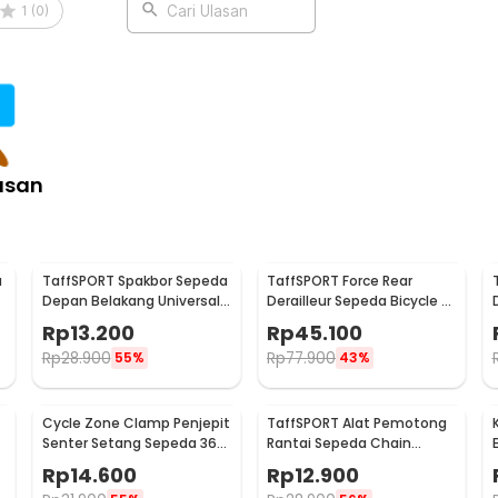
1
(
0
)
Cari Ulasan
asan
a
TaffSPORT Spakbor Sepeda
TaffSPORT Force Rear
Depan Belakang Universal
Derailleur Sepeda Bicycle 9
Clamp Dua Warna - BQ541
Speed 28-34T - RD-M390
Rp
13.200
Rp
45.100
Rp
28.900
Rp
77.900
55%
43%
Cycle Zone Clamp Penjepit
TaffSPORT Alat Pemotong
Senter Setang Sepeda 360
Rantai Sepeda Chain
Derajat - ZH1035
Breaker - JLQ-01
Rp
14.600
Rp
12.900