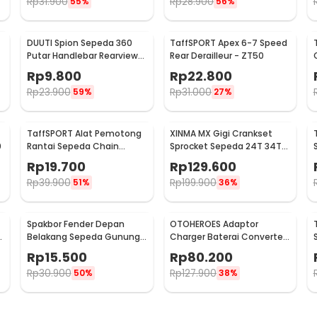
Rp
31.900
Rp
28.900
55%
56%
DUUTI Spion Sepeda 360
TaffSPORT Apex 6-7 Speed
Putar Handlebar Rearview
Rear Derailleur - ZT50
Mirror Universal 1 PCS -
Rp
9.800
Rp
22.800
LY4437
Rp
23.900
Rp
31.000
59%
27%
TaffSPORT Alat Pemotong
XINMA MX Gigi Crankset
0
Rantai Sepeda Chain
Sprocket Sepeda 24T 34T
Breaker Cutter - TD8591
42T 7/8/9 Speed - TL-82-L
Rp
19.700
Rp
129.600
Rp
39.900
Rp
199.900
51%
36%
Spakbor Fender Depan
OTOHEROES Adaptor
e
Belakang Sepeda Gunung
Charger Baterai Converter
MTB - HF0034300
Aki Motor Skuter 48V 20Ah -
Rp
15.500
Rp
80.200
YF2021-12
Rp
30.900
Rp
127.900
50%
38%