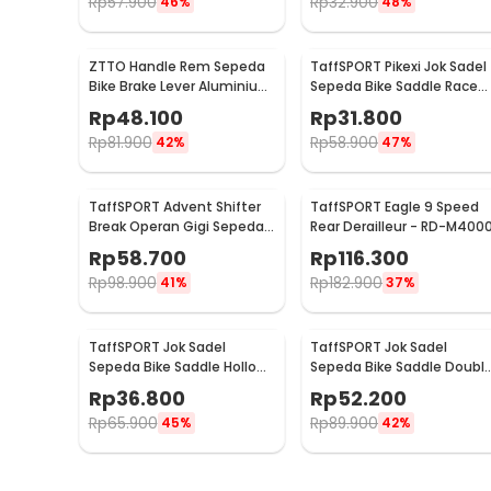
Rp
57.900
Rp
32.900
46%
48%
ZTTO Handle Rem Sepeda
TaffSPORT Pikexi Jok Sadel
Bike Brake Lever Aluminium
Sepeda Bike Saddle Race
1 Pair - CBL-09
Ergonomic Anti Air - FX20
Rp
48.100
Rp
31.800
Rp
81.900
Rp
58.900
42%
47%
TaffSPORT Advent Shifter
TaffSPORT Eagle 9 Speed
Break Operan Gigi Sepeda
Rear Derailleur - RD-M400
3x8 Speed 2 PCS - SL-M310
Rp
58.700
Rp
116.300
Rp
98.900
Rp
182.900
41%
37%
TaffSPORT Jok Sadel
TaffSPORT Jok Sadel
Sepeda Bike Saddle Hollow
Sepeda Bike Saddle Doubl
Ergonomic Breathable - YF-
Spring Shock Absorber -
Rp
36.800
Rp
52.200
1034
ZF15
Rp
65.900
Rp
89.900
45%
42%