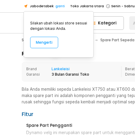
Jabodetabek
ganti
Toko Jakarta Utara
Toko Tangerang
Kategori
A
Silakan ubah lokasi store sesuai
Toko Cikupa
dengan lokasi Anda.
Pick n Go Jakarta Barat
Senin - J
Sport & Outdoor
Olahraga Sepeda
Spare Part Sepeda
Mengerti
Pick n Go Bekasi
Senin - Jumat (08
Pick n Go Depok
Senin - Jumat (08
Rincian Produk
Toko Jakarta Pusat
Senin - Sabtu
Brand
Lankeleisi
Berat
Toko Jakarta Barat
Senin - Sabtu
Garansi
3 Bulan Garansi Toko
Dime
Toko Jakarta Utara
Toko Tangerang
Bila Anda memiliki sepeda Lankeleisi XT750 atau XT600
maka spare part ini adalah komponen pengganti yang tep
Toko Cikupa
rusak sehingga fungsi sepeda kembali menjadi optimal seper
Pick n Go Jakarta Barat
Senin - J
Fitur
Pick n Go Bekasi
Senin - Jumat (08
Pick n Go Depok
Senin - Jumat (08
Spare Part Pengganti
Dynamo velg ini merupakan spare part untuk menggant