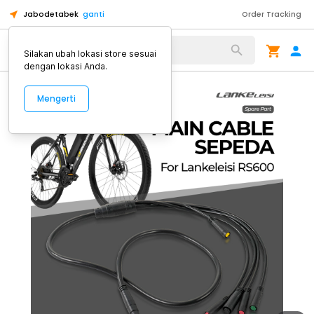
Jabodetabek
ganti
Order Tracking
Alat Kopi
Silakan ubah lokasi store sesuai
dengan lokasi Anda.
Mengerti