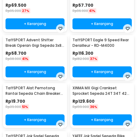
3x9 Speed 2 PCS - SL-M370
Speed 2 PCS - EF500-7
Rp
69.500
Rp
57.700
Rp
95.000
27%
Rp
96.900
41%
+ Keranjang
+ Keranjang
TaffSPORT Advent Shifter
TaffSPORT Eagle 9 Speed Rear
Break Operan Gigi Sepeda 3x8
Derailleur - RD-M4000
Speed 2 PCS - SL-M310
Rp
58.700
Rp
116.300
Rp
98.900
41%
Rp
182.900
37%
+ Keranjang
+ Keranjang
TaffSPORT Alat Pemotong
XINMA MX Gigi Crankset
Rantai Sepeda Chain Breaker
Sprocket Sepeda 24T 34T 42T
Cutter - TD8591
7/8/9 Speed - TL-82-L
Rp
19.700
Rp
129.600
Rp
39.900
51%
Rp
199.900
36%
+ Keranjang
+ Keranjang
TaffSPORT Jok Sadel Sepeda
YAFEE Jok Sadel Sepeda Bike