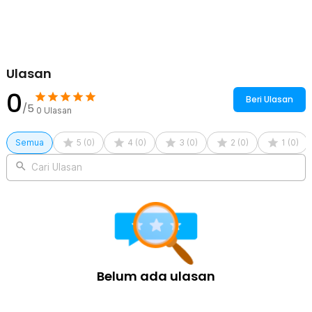
Kelengkapan Produk
Rincian yang Anda dapatkan untuk pembelian produk ini:
1 x Lankeleisi Spare Part Main Cable Sepeda for Lankeleisi
RS600
Ulasan
0
Beri Ulasan
/5
0
Ulasan
Semua
5
(
0
)
4
(
0
)
3
(
0
)
2
(
0
)
1
(
0
)
Cari Ulasan
Belum ada ulasan