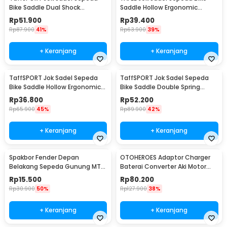
Bike Saddle Dual Shock
Saddle Hollow Ergonomic
Absorber Breathable - ZF25
Breathable - FX12
Rp
51.900
Rp
39.400
Rp
87.900
41%
Rp
63.900
39%
+ Keranjang
+ Keranjang
TaffSPORT Jok Sadel Sepeda
TaffSPORT Jok Sadel Sepeda
Bike Saddle Hollow Ergonomic
Bike Saddle Double Spring
Breathable - YF-1034
Shock Absorber - ZF15
Rp
36.800
Rp
52.200
Rp
65.900
45%
Rp
89.900
42%
+ Keranjang
+ Keranjang
Spakbor Fender Depan
OTOHEROES Adaptor Charger
Belakang Sepeda Gunung MTB
Baterai Converter Aki Motor
- HF0034300
Skuter 48V 20Ah - YF2021-12
Rp
15.500
Rp
80.200
Rp
30.900
50%
Rp
127.900
38%
+ Keranjang
+ Keranjang