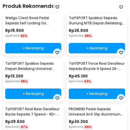
Produk Rekomendasi
Wellgo Cleat Road Pedal
TaffSPORT Spakbor Sepeda
Sepeda Self Locking for
Gunung MTB Depan Belakang
Shimano SM-SH11 SPD-L
Anti Cipratan - Y901
Rp
19.900
Rp
26.500
Rp
40.900
52%
Rp
50.900
48%
+ Keranjang
+ Keranjang
TaffSPORT Spakbor Sepeda
TaffSPORT Force Rear Derailleur
Depan Belakang Universal
Sepeda Bicycle 9 Speed 28-
Clamp Dua Warna - BQ541
34T - RD-M390
Rp
13.200
Rp
45.100
Rp
28.900
55%
Rp
77.900
43%
+ Keranjang
+ Keranjang
TaffSPORT Rival Rear Derailleur
PROMEND Pedal Sepeda
Biycle Sepeda 7 Speed - RD-
Universal Anti Slip Aluminium
TX35
Alloy - JT410
Rp
29.600
Rp
30.300
Rp
54.900
47%
Rp
55.900
46%