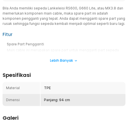
Bila Anda memiliki sepeda Lankeleisi RS600, G660 Lite, atau MX3.8 dan
memerlukan komponen main cable, maka spare part ini adalah
komponen pengganti yang tepat. Anda dapat mengganti spare part yang
rusak sehingga fungsi sepeda kembali menjadi optimal seperti baru lagi.
Fitur
Spare Part Pengganti
Main cable ini merupakan spare part untuk mengganti part sepeda
main cable yang sudah rusak atau harus diganti. Anda dapat
Lebih Banyak
memasangkan spare part ini seperti part asli yang sudah terpasang
di sepeda sebelumnya.
Bahan Berkualitas
Spesifikasi
Untuk menjamin kualitas pada komponen sepeda ini, spare part ini
dibuat dari komponen berkualitas yang sudah teruji daya tahan dan
Material
TPE
penggunaanya. Kualitas spare part ini sama dengan kualitas part
bawaan sehingga kinerja tetap maksimal.
Dimensi
Panjang: 94 cm
Kesesuaian
Sangat cocok untuk digunakan pada sepeda Lankeleisi RS600,
G660 Lite, dan MX3.8. Pastikan Anda menggunakan komponen
Galeri
yang sesuai dengan tipe sepeda untuk fungsi yang optimal.