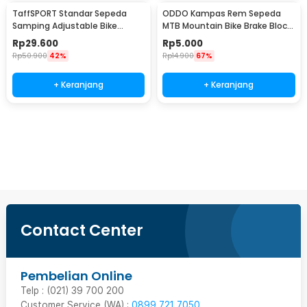
TaffSPORT Standar Sepeda
ODDO Kampas Rem Sepeda
Samping Adjustable Bike
MTB Mountain Bike Brake Block
Kickstand 34-39cm - Z50
70mm 2 PCS - B39
Rp
29.600
Rp
5.000
Rp
50.900
42%
Rp
14.900
67%
+ Keranjang
+ Keranjang
Ingatkan Saya
Contact Center
Pembelian Online
Telp : (021) 39 700 200
Customer Service (WA) :
0899 721 7050