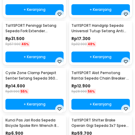
+ Keranjang
+ Keranjang
TaffSPORT Peninggi Setang
TaffSPORT Handgrip Sepeda
Sepeda Fork Extender
Universal Tutup Setang Anti
Aluminium Alloy 121mm - SD53
Slip Handlebar - CL8455
Rp
31.500
Rp
17.300
Rp
57.900
46%
Rp
32.900
48%
+ Keranjang
+ Keranjang
Cycle Zone Clamp Penjepit
TaffSPORT Alat Pemotong
Senter Setang Sepeda 360
Rantai Sepeda Chain Breaker -
Derajat - ZH1035
JLQ-01
Rp
14.600
Rp
12.900
Rp
31.900
55%
Rp
28.900
56%
+ Keranjang
+ Keranjang
Kunci Pas Jari Roda Sepeda
TaffSPORT Shifter Brake
Bicycle Spoke Rim Wrench 8
Operan Gigi Sepeda 3x7 Speed
Way - W805
2 PCS
Rp
6.900
Rp
59.700