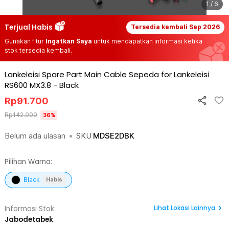
1 / 6
Terjual Habis
Tersedia kembali
Sep 2026
Gunakan fitur
Ingatkan Saya
untuk mendapatkan informasi ketika
stok tersedia kembali.
Lankeleisi Spare Part Main Cable Sepeda for Lankeleisi
RS600 MX3.8
-
Black
Rp
91.700
Rp
142.900
36
%
Belum ada ulasan
•
SKU
MDSE2DBK
Pilihan Warna:
Black
Habis
Lihat
Lokasi Lainnya
Informasi Stok:
Jabodetabek