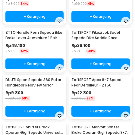
Rp
18.900
64%
Rp
99.900
41%
+ Keranjang
+ Keranjang
ZTTO Handle Rem Sepeda Bike
TaffSPORT Pikexi Jok Sadel
Brake Lever Aluminium 1 Pair -
Sepeda Bike Saddle Race
CBL-09
Ergonomic Anti Air - FX20
Rp
48.100
Rp
36.100
Rp
81.900
42%
Rp
58.900
39%
+ Keranjang
+ Keranjang
DUUTI Spion Sepeda 360 Putar
TaffSPORT Apex 6-7 Speed
Handlebar Rearview Mirror
Rear Derailleur - ZT50
Universal 1 PCS - LY4437
Rp
9.800
Rp
22.800
Rp
23.900
59%
Rp
31.000
27%
+ Keranjang
+ Keranjang
TaffSPORT Shifter Break
TaffSPORT Marvolt Shifter
Operan Gigi Sepeda Universal
Brake Operan Gigi Sepeda 3x7