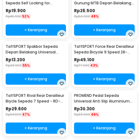
Sepeda Self Locking for
Gunung MTB Depan Belakang
Shimano SM-SH11 SPD-L
Anti Cipratan - Y901
Rp
19.900
Rp
26.500
Rp
40.900
52%
Rp
50.900
48%
+ Keranjang
+ Keranjang
TaffSPORT Spakbor Sepeda
TaffSPORT Force Rear Derailleur
Depan Belakang Universal
Sepeda Bicycle 9 Speed 28-
Clamp Dua Warna - BQ541
34T - RD-M390
Rp
13.200
Rp
45.100
Rp
28.900
55%
Rp
77.900
43%
+ Keranjang
+ Keranjang
TaffSPORT Rival Rear Derailleur
PROMEND Pedal Sepeda
Biycle Sepeda 7 Speed - RD-
Universal Anti Slip Aluminium
TX35
Alloy - JT410
Rp
29.600
Rp
30.300
Rp
54.900
47%
Rp
55.900
46%
+ Keranjang
+ Keranjang