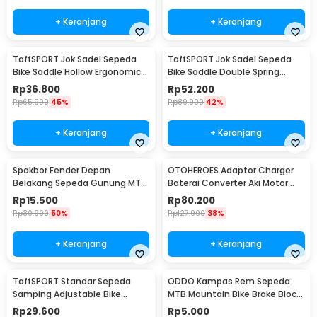
+ Keranjang
+ Keranjang
TaffSPORT Jok Sadel Sepeda
TaffSPORT Jok Sadel Sepeda
Bike Saddle Hollow Ergonomic
Bike Saddle Double Spring
Breathable - YF-1034
Shock Absorber - ZF15
Rp
36.800
Rp
52.200
Rp
65.900
45%
Rp
89.900
42%
+ Keranjang
+ Keranjang
Spakbor Fender Depan
OTOHEROES Adaptor Charger
Belakang Sepeda Gunung MTB
Baterai Converter Aki Motor
- HF0034300
Skuter 48V 20Ah - YF2021-12
Rp
15.500
Rp
80.200
Rp
30.900
50%
Rp
127.900
38%
+ Keranjang
+ Keranjang
TaffSPORT Standar Sepeda
ODDO Kampas Rem Sepeda
Samping Adjustable Bike
MTB Mountain Bike Brake Block
Kickstand 34-39cm - Z50
70mm 2 PCS - B39
Rp
29.600
Rp
5.000