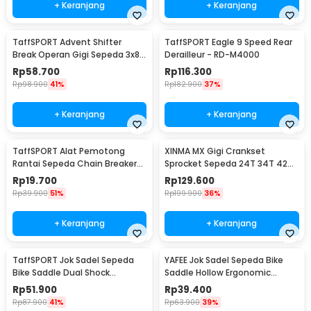
+ Keranjang
+ Keranjang
TaffSPORT Advent Shifter
TaffSPORT Eagle 9 Speed Rear
Break Operan Gigi Sepeda 3x8
Derailleur - RD-M4000
Speed 2 PCS - SL-M310
Rp
58.700
Rp
116.300
Rp
98.900
41%
Rp
182.900
37%
+ Keranjang
+ Keranjang
TaffSPORT Alat Pemotong
XINMA MX Gigi Crankset
Rantai Sepeda Chain Breaker
Sprocket Sepeda 24T 34T 42T
Cutter - TD8591
7/8/9 Speed - TL-82-L
Rp
19.700
Rp
129.600
Rp
39.900
51%
Rp
199.900
36%
+ Keranjang
+ Keranjang
TaffSPORT Jok Sadel Sepeda
YAFEE Jok Sadel Sepeda Bike
Bike Saddle Dual Shock
Saddle Hollow Ergonomic
Absorber Breathable - ZF25
Breathable - FX12
Rp
51.900
Rp
39.400
Rp
87.900
41%
Rp
63.900
39%