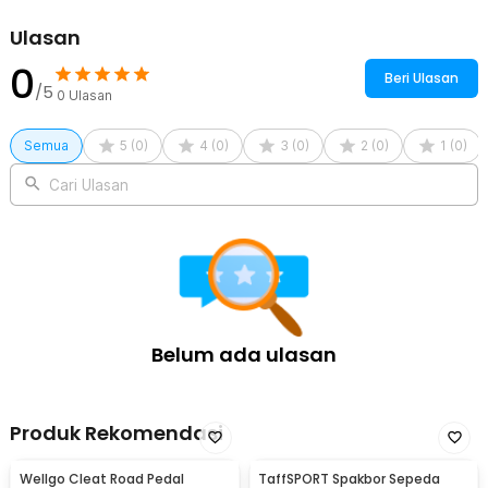
X3000 Plus
Ulasan
0
Beri Ulasan
/5
0
Ulasan
Semua
5
(
0
)
4
(
0
)
3
(
0
)
2
(
0
)
1
(
0
)
Cari Ulasan
Belum ada ulasan
Produk Rekomendasi
Wellgo Cleat Road Pedal
TaffSPORT Spakbor Sepeda