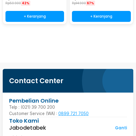
Rp
50.900
42%
Rp
14.900
67%
+ Keranjang
+ Keranjang
Beli Sekarang
Contact Center
Pembelian Online
Telp : (021) 39 700 200
Customer Service (WA) :
0899 721 7050
Toko Kami
Jabodetabek
Ganti