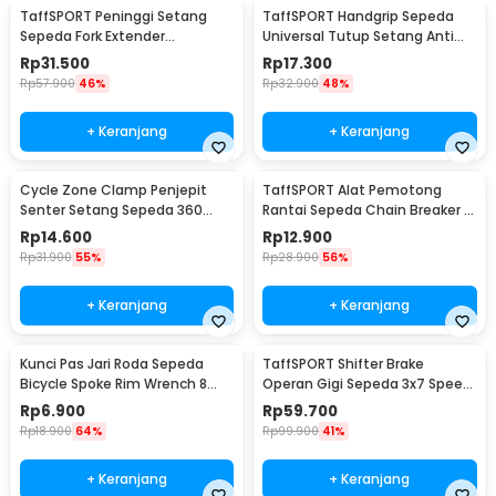
TaffSPORT Peninggi Setang
TaffSPORT Handgrip Sepeda
Sepeda Fork Extender
Universal Tutup Setang Anti
Aluminium Alloy 121mm - SD53
Slip Handlebar - CL8455
Rp
31.500
Rp
17.300
Rp
57.900
46%
Rp
32.900
48%
+ Keranjang
+ Keranjang
Cycle Zone Clamp Penjepit
TaffSPORT Alat Pemotong
Senter Setang Sepeda 360
Rantai Sepeda Chain Breaker -
Derajat - ZH1035
JLQ-01
Rp
14.600
Rp
12.900
Rp
31.900
55%
Rp
28.900
56%
+ Keranjang
+ Keranjang
Kunci Pas Jari Roda Sepeda
TaffSPORT Shifter Brake
Bicycle Spoke Rim Wrench 8
Operan Gigi Sepeda 3x7 Speed
Way - W805
2 PCS
Rp
6.900
Rp
59.700
Rp
18.900
64%
Rp
99.900
41%
+ Keranjang
+ Keranjang