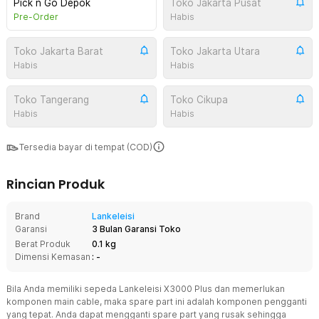
Pick n Go Depok
Toko Jakarta Pusat
Pre-Order
Habis
Toko Jakarta Barat
Toko Jakarta Utara
Habis
Habis
Toko Tangerang
Toko Cikupa
Habis
Habis
Tersedia bayar di tempat (COD)
Rincian Produk
Brand
Lankeleisi
Garansi
3 Bulan Garansi Toko
Berat Produk
0.1 kg
Dimensi Kemasan
: -
Bila Anda memiliki sepeda Lankeleisi X3000 Plus dan memerlukan
komponen main cable, maka spare part ini adalah komponen pengganti
yang tepat. Anda dapat mengganti spare part yang rusak sehingga