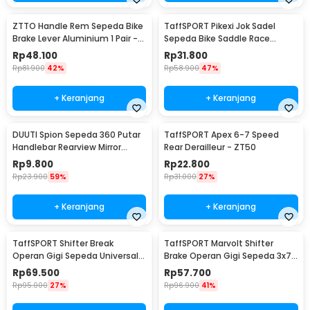
ZTTO Handle Rem Sepeda Bike
TaffSPORT Pikexi Jok Sadel
Brake Lever Aluminium 1 Pair -
Sepeda Bike Saddle Race
CBL-09
Ergonomic Anti Air - FX20
Rp
48.100
Rp
31.800
Rp
81.900
42%
Rp
58.900
47%
+ Keranjang
+ Keranjang
DUUTI Spion Sepeda 360 Putar
TaffSPORT Apex 6-7 Speed
Handlebar Rearview Mirror
Rear Derailleur - ZT50
Universal 1 PCS - LY4437
Rp
9.800
Rp
22.800
Rp
23.900
59%
Rp
31.000
27%
+ Keranjang
+ Keranjang
TaffSPORT Shifter Break
TaffSPORT Marvolt Shifter
Operan Gigi Sepeda Universal
Brake Operan Gigi Sepeda 3x7
3x9 Speed 2 PCS - SL-M370
Speed 2 PCS - EF500-7
Rp
69.500
Rp
57.700
Rp
95.000
27%
Rp
96.900
41%