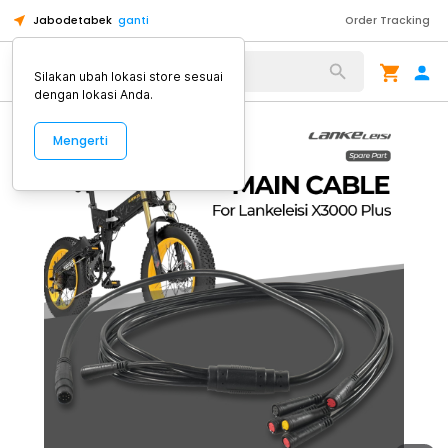
Jabodetabek
ganti
Order Tracking
Alat Kopi
Silakan ubah lokasi store sesuai
dengan lokasi Anda.
Mengerti