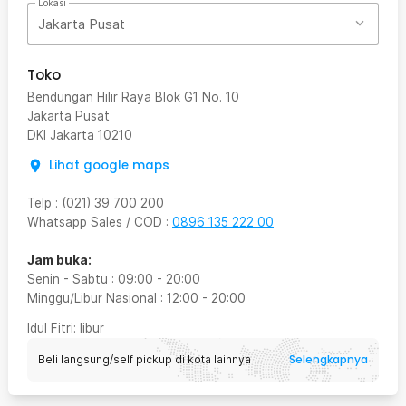
Lokasi
Jakarta Pusat
Toko
Bendungan Hilir Raya Blok G1 No. 10
Jakarta Pusat
DKI Jakarta
10210
Lihat google maps
Telp
:
(021) 39 700 200
Whatsapp Sales / COD
:
0896 135 222 00
Jam buka:
Senin - Sabtu
:
09:00
-
20:00
Minggu/Libur Nasional
:
12:00
-
20:00
Idul Fitri
: libur
Selengkapnya
Beli langsung/self pickup di kota lainnya