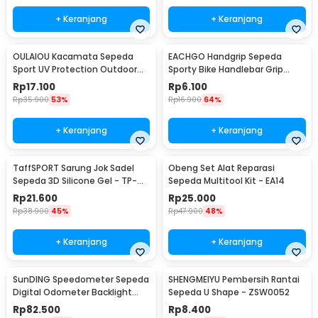
+ Keranjang
+ Keranjang
OULAIOU Kacamata Sepeda
EACHGO Handgrip Sepeda
Sport UV Protection Outdoor
Sporty Bike Handlebar Grip
Cycling Sunglasses - AJ1
Silicone 1 Pair - STD
Rp
17.100
Rp
6.100
Rp
35.900
53%
Rp
16.900
64%
+ Keranjang
+ Keranjang
TaffSPORT Sarung Jok Sadel
Obeng Set Alat Reparasi
Sepeda 3D Silicone Gel - TP-
Sepeda Multitool Kit - EA14
ZT01
Rp
21.600
Rp
25.000
Rp
38.900
45%
Rp
47.900
48%
+ Keranjang
+ Keranjang
SunDING Speedometer Sepeda
SHENGMEIYU Pembersih Rantai
Digital Odometer Backlight
Sepeda U Shape - ZSW0052
LCD Waterproof - SD-563A
Rp
82.500
Rp
8.400