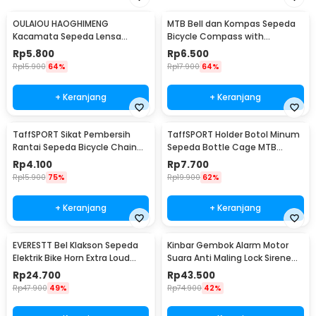
OULAIOU HAOGHIMENG
MTB Bell dan Kompas Sepeda
Kacamata Sepeda Lensa
Bicycle Compass with
Mercury Cycling Outdoor Sport
Trumpet Bell Aluminium -
Rp
5.800
Rp
6.500
- 3015
R2194
Rp
15.900
64%
Rp
17.900
64%
+ Keranjang
+ Keranjang
TaffSPORT Sikat Pembersih
TaffSPORT Holder Botol Minum
Rantai Sepeda Bicycle Chain
Sepeda Bottle Cage MTB
Cleaning Brush - YQ012
Adjustable - TMD05B
Rp
4.100
Rp
7.700
Rp
15.900
75%
Rp
19.900
62%
+ Keranjang
+ Keranjang
EVERESTT Bel Klakson Sepeda
Kinbar Gembok Alarm Motor
Elektrik Bike Horn Extra Loud
Suara Anti Maling Lock Sirene
95dB - SB-205
10mm - GA14
Rp
24.700
Rp
43.500
Rp
47.900
49%
Rp
74.900
42%