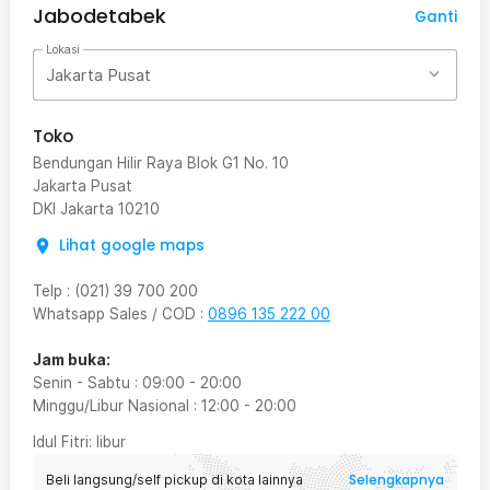
Jabodetabek
Ganti
Lokasi
Jakarta Pusat
Toko
Bendungan Hilir Raya Blok G1 No. 10
Jakarta Pusat
DKI Jakarta
10210
Lihat google maps
Telp
:
(021) 39 700 200
Whatsapp Sales / COD
:
0896 135 222 00
Jam buka:
Senin - Sabtu
:
09:00
-
20:00
Minggu/Libur Nasional
:
12:00
-
20:00
Idul Fitri
: libur
Selengkapnya
Beli langsung/self pickup di kota lainnya