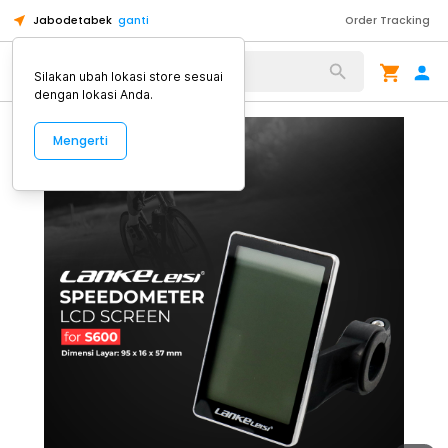
Jabodetabek
ganti
Order Tracking
Alat Kopi
Silakan ubah lokasi store sesuai
dengan lokasi Anda.
Mengerti