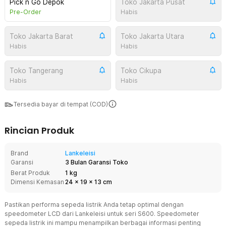
Pick n Go Depok
Toko Jakarta Pusat
Pre-Order
Habis
Toko Jakarta Barat
Toko Jakarta Utara
Habis
Habis
Toko Tangerang
Toko Cikupa
Habis
Habis
Tersedia bayar di tempat (COD)
Rincian Produk
Brand
Lankeleisi
Garansi
3 Bulan Garansi Toko
Berat Produk
1 kg
Dimensi Kemasan
24
x
19
x
13
cm
Pastikan performa sepeda listrik Anda tetap optimal dengan
speedometer LCD dari Lankeleisi untuk seri S600. Speedometer
sepeda listrik ini mampu menampilkan berbagai informasi penting