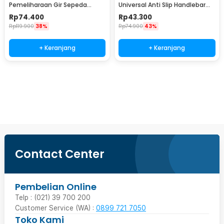
Pemeliharaan Gir Sepeda
Universal Anti Slip Handlebar
Hydraulic Brake Bleed Kit - 2021
Grip - BT1001
Rp
74.400
Rp
43.300
Rp
119.900
38%
Rp
74.900
43%
+ Keranjang
+ Keranjang
Beli Sekarang
Contact Center
Pembelian Online
Telp : (021) 39 700 200
Customer Service (WA) :
0899 721 7050
Toko Kami