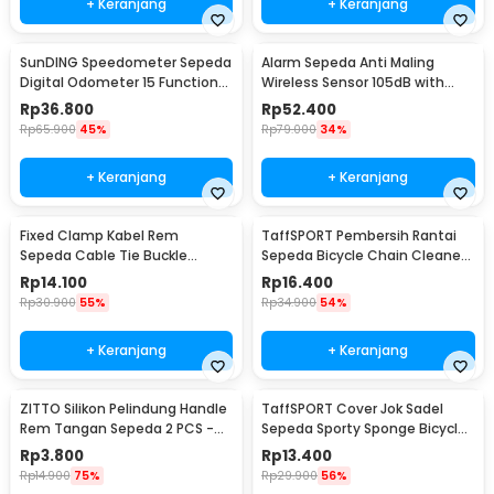
+ Keranjang
+ Keranjang
SunDING Speedometer Sepeda
Alarm Sepeda Anti Maling
Digital Odometer 15 Function
Wireless Sensor 105dB with
LCD Display - SD-548B
Remote Control - TE-168
Rp
36.800
Rp
52.400
Rp
65.900
45%
Rp
79.000
34%
+ Keranjang
+ Keranjang
Fixed Clamp Kabel Rem
TaffSPORT Pembersih Rantai
Sepeda Cable Tie Buckle
Sepeda Bicycle Chain Cleaner
Organizer 5 PCS
Scrubber - YHW10-258
Rp
14.100
Rp
16.400
Rp
30.900
55%
Rp
34.900
54%
+ Keranjang
+ Keranjang
ZITTO Silikon Pelindung Handle
TaffSPORT Cover Jok Sadel
Rem Tangan Sepeda 2 PCS -
Sepeda Sporty Sponge Bicycle
M187
Seat Universal - HM847
Rp
3.800
Rp
13.400
Rp
14.900
75%
Rp
29.900
56%