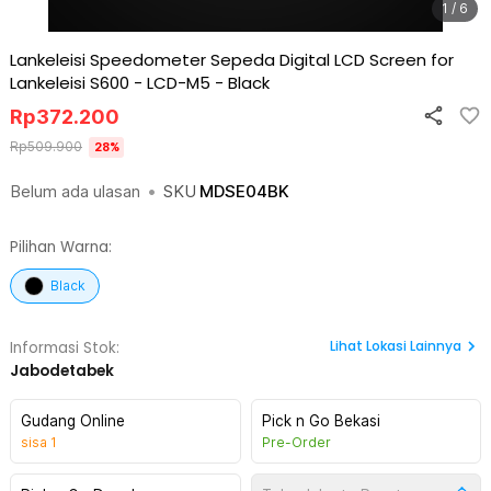
1 / 6
Lankeleisi Speedometer Sepeda Digital LCD Screen for
Lankeleisi S600 - LCD-M5
-
Black
Rp
372.200
Rp
509.900
28
%
Belum ada ulasan
•
SKU
MDSE04BK
Pilihan Warna:
Black
Lihat
Lokasi Lainnya
Informasi Stok:
Jabodetabek
Gudang Online
Pick n Go Bekasi
sisa
1
Pre-Order