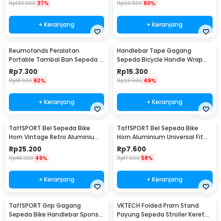
Rp
130.900
37%
Rp
20.900
60%
+ Keranjang
+ Keranjang
Reumofands Peralatan
Handlebar Tape Gagang
Portable Tambal Ban Sepeda -
Sepeda Bicycle Handle Wrap
RM21388
2M 30mm 2 PCS - GH-081H
Rp
7.300
Rp
15.300
Rp
18.900
62%
Rp
29.900
49%
+ Keranjang
+ Keranjang
TaffSPORT Bel Sepeda Bike
TaffSPORT Bel Sepeda Bike
Horn Vintage Retro Aluminium
Horn Aluminium Universal Fit
Alloy 85dB - CL-05
85dB - CL-6
Rp
25.200
Rp
7.600
Rp
48.900
49%
Rp
17.900
58%
+ Keranjang
+ Keranjang
TaffSPORT Grip Gagang
VKTECH Folded Pram Stand
Sepeda Bike Handlebar Spons
Payung Sepeda Stroller Kereta