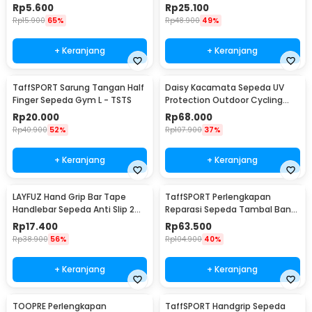
Grip 1 Pair - GH-081H
Bayi - LS4G
Rp
5.600
Rp
25.100
Rp
15.900
65%
Rp
48.900
49%
+ Keranjang
+ Keranjang
TaffSPORT Sarung Tangan Half
Daisy Kacamata Sepeda UV
Finger Sepeda Gym L - TSTS
Protection Outdoor Cycling
Sunglasses - X7
Rp
20.000
Rp
68.000
Rp
40.900
52%
Rp
107.900
37%
+ Keranjang
+ Keranjang
LAYFUZ Hand Grip Bar Tape
TaffSPORT Perlengkapan
Handlebar Sepeda Anti Slip 2
Reparasi Sepeda Tambal Ban
Roll - 70616
16 in 1 - PP06S
Rp
17.400
Rp
63.500
Rp
38.900
56%
Rp
104.900
40%
+ Keranjang
+ Keranjang
TOOPRE Perlengkapan
TaffSPORT Handgrip Sepeda