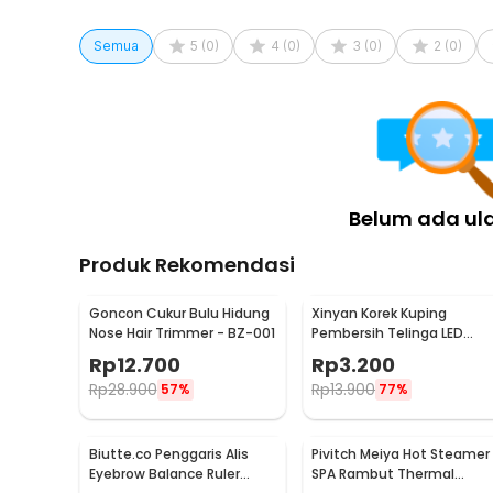
kulit.
Semua
5
(
0
)
4
(
0
)
3
(
0
)
2
(
0
)
Kelengkapan Produk
Rincian yang Anda dapatkan untuk pembelian produk ini
1 x LANTHOME Pijat Hidung Magic Nose Shaper Clip L
Belum ada ul
Produk Rekomendasi
Goncon Cukur Bulu Hidung
Xinyan Korek Kuping
Nose Hair Trimmer - BZ-001
Pembersih Telinga LED
Flashlight Earpick Clean -
Rp
12.700
Rp
3.200
XY3188
Rp
28.900
Rp
13.900
57%
77%
Biutte.co Penggaris Alis
Pivitch Meiya Hot Steamer
Eyebrow Balance Ruler
SPA Rambut Thermal