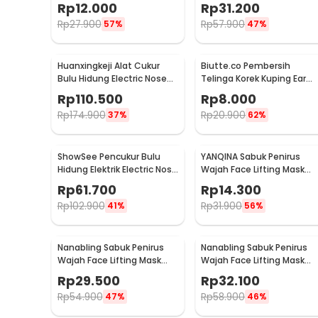
Measure Shaping Tool
Treatment Heated Cap -
Rp
12.000
Rp
31.200
YZK1-II
Rp
27.900
Rp
57.900
57%
47%
Huanxingkeji Alat Cukur
Biutte.co Pembersih
Bulu Hidung Electric Nose
Telinga Korek Kuping Ear
Hair Trimmer - HN1
Wax Picker 7 PCS - JC7
Rp
110.500
Rp
8.000
Rp
174.900
Rp
20.900
37%
62%
ShowSee Pencukur Bulu
YANQINA Sabuk Penirus
Hidung Elektrik Electric Nose
Wajah Face Lifting Mask
Trimmer - C1-BK
Anti Wrinkle Belt - TZ19
Rp
61.700
Rp
14.300
Rp
102.900
Rp
31.900
41%
56%
Nanabling Sabuk Penirus
Nanabling Sabuk Penirus
Wajah Face Lifting Mask
Wajah Face Lifting Mask
Anti Wrinkle M - TZ20
Anti Wrinkle S - TZ20
Rp
29.500
Rp
32.100
Rp
54.900
Rp
58.900
47%
46%