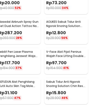
Dagu Rahang - A241
Hidung - AG-818
Rp
20.000
Rp
73.200
Rp
40.900
Rp
110.000
52%
34%
Nasedal Airbrush Spray Gun
AOLIKES Sabuk Tidur Anti
Set Dual Action Tattoo Nail
Ngorok Snoring Solution
Art Painting - NT-180K-3
Chin Rest Band Strap -
Rp
287.200
Rp
12.800
2107
Rp
393.900
Rp
28.900
28%
56%
Lebilif Pen Laser Plasma
V-Face Alat Pijat Penirus
Penghilang Jerawat Wajah
Wajah Face Lifting Double
Dark Spot 5.5W - JT75
Chin V-Shaped - BYM-903S
Rp
117.700
Rp
97.700
Rp
184.900
Rp
164.900
37%
41%
SEFUDUN Alat Penghilang
Sabuk Tidur Anti Ngorok
Kutil Auto Skin Tag Mole
Snoring Solution Chin Rest
Removal Kit - LGV41
Band Strap - AO55
Rp
31.100
Rp
15.800
Rp
57.900
Rp
28.900
47%
46%