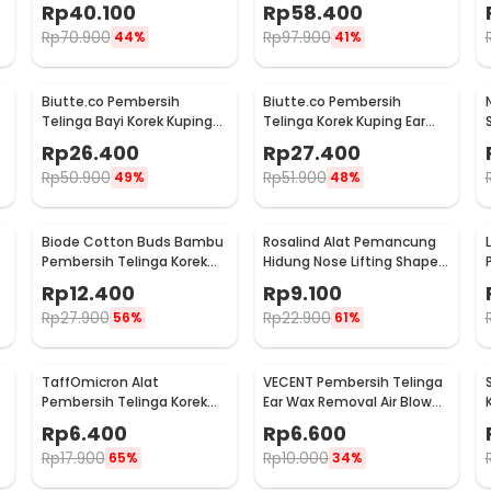
Massager - XTK-018
Hidung Bayi - HD-8031
Rp
40.100
Rp
58.400
Rp
70.900
Rp
97.900
44%
41%
Biutte.co Pembersih
Biutte.co Pembersih
Telinga Bayi Korek Kuping
Telinga Korek Kuping Ear
with Light - 0ZJX9
Spoon LED 7 PCS - JC9
Rp
26.400
Rp
27.400
Rp
50.900
Rp
51.900
49%
48%
Biode Cotton Buds Bambu
Rosalind Alat Pemancung
Pembersih Telinga Korek
Hidung Nose Lifting Shaper
Kuping 200 PCS - BD277
Correction - D-16
Rp
12.400
Rp
9.100
Rp
27.900
Rp
22.900
56%
61%
TaffOmicron Alat
VECENT Pembersih Telinga
Pembersih Telinga Korek
Ear Wax Removal Air Blower
Kuping LED Kaca Pembesar
Size S - V843
Rp
6.400
Rp
6.600
- XY319
Rp
17.900
Rp
10.000
65%
34%