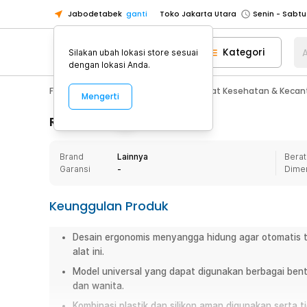
Jabodetabek
ganti
Toko Jakarta Utara
Toko Tangerang
Kategori
A
Silakan ubah lokasi store sesuai
Toko Cikupa
dengan lokasi Anda.
Pick n Go Jakarta Barat
Senin - J
Fashion, Make Up & Beauty Care
Alat Kesehatan & Kecan
Mengerti
Pick n Go Bekasi
Senin - Jumat (08
Pick n Go Depok
Senin - Jumat (08
Rincian Produk
Toko Jakarta Pusat
Senin - Sabtu
Brand
Lainnya
Berat
Toko Jakarta Barat
Senin - Sabtu
Garansi
-
Dime
Toko Jakarta Utara
Toko Tangerang
Keunggulan Produk
Toko Cikupa
Desain ergonomis menyangga hidung agar otomatis 
Pick n Go Jakarta Barat
Senin - J
alat ini.
Pick n Go Bekasi
Senin - Jumat (08
Model universal yang dapat digunakan berbagai bent
Pick n Go Depok
Senin - Jumat (08
dan wanita.
Kombinasi plastik dan silikon aman digunakan serta ti