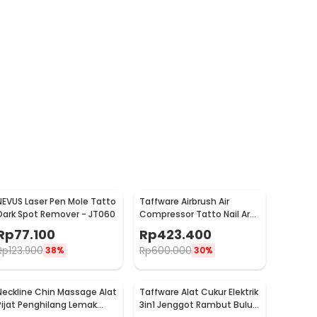
NEVUS Laser Pen Mole Tatto
Taffware Airbrush Air
Dark Spot Remover - JT060
Compressor Tatto Nail Art
35 PSI Dual Action - T-100
Rp
77.100
Rp
423.400
Rp
123.900
Rp
600.000
38%
30%
Neckline Chin Massage Alat
Taffware Alat Cukur Elektrik
Pijat Penghilang Lemak
3in1 Jenggot Rambut Bulu