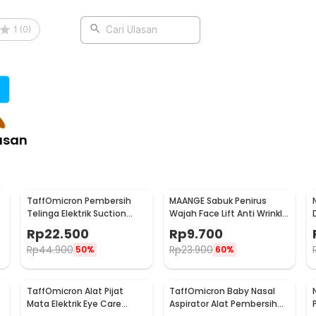
1
(
0
)
Cari Ulasan
:
ifting - Lan10
asan
TaffOmicron Pembersih
MAANGE Sabuk Penirus
Telinga Elektrik Suction
Wajah Face Lift Anti Wrinkle
Vibration Waterproof -
Belt - TZ18
Rp
22.500
Rp
9.700
842-1
Rp
44.900
Rp
23.900
50%
60%
TaffOmicron Alat Pijat
TaffOmicron Baby Nasal
Mata Elektrik Eye Care
Aspirator Alat Pembersih