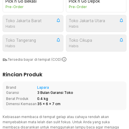
Pick n Go Bekasi
Pick n Go Depok
Pre-Order
Pre-Order
Toko Jakarta Barat
Toko Jakarta Utara
Habis
Habis
Toko Tangerang
Toko Cikupa
Habis
Habis
Tersedia bayar di tempat (COD)
Rincian Produk
Brand
Lapara
Garansi
3 Bulan Garansi Toko
Berat Produk
0.4 kg
Dimensi Kemasan
35
x
6
x
7
cm
Kebiasaan membaca di tempat gelap atau cahaya rendah akan
menyebabkan mata lelah dan sulit fokus. Untuk Anda yang suka
membaca disarankan untuk menggunakan lampu baca agar menjaga