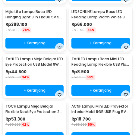
Mijia Lite Lampu Baca LED
LEDSONLINE Lampu Baca LED
Hanging Light 3 in 1 Ra90 5V 5W
Reading Lamp Warm White 3W
with Remote - MJGJD01YL
with Switch - LED10
Rp
388.100
Rp
66.000
Rp
531.900
28%
Rp
101.900
36%
+ Keranjang
+ Keranjang
TaffLED Lampu Meja Belajar LED
TaffLED Lampu Baca Mini LED
Eye Protection USB Model 8W 3
Reading Lamp Flexible USB Plug
Color - T302
5V 1W Cool White - FM105
Rp
44.600
Rp
8.900
Rp
66.900
34%
Rp
21.900
60%
+ Keranjang
+ Keranjang
TOCH Lampu Meja Belajar
ACNF Lampu Mini LED Proyektor
Flexible Neck Eye Protection 20
Interior Mobil RGB USB Plug 5V -
LED 3 Color - 1910
M9
Rp
53.300
Rp
18.700
Rp
90.900
42%
Rp
36.900
50%