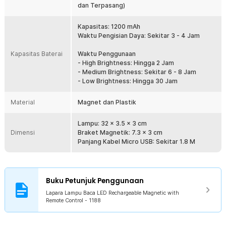
Bagian belakang lampu dilengkapi dengan magnet yang akan
dan Terpasang)
menempel di berbagai permukaan magnet. Jika Anda ingin
memasangnya di permukaan yang bukan magnet, Anda bisa
Kapasitas: 1200 mAh
menempelkan base ke permukaan dengan menggunakan lem
Waktu Pengisian Daya: Sekitar 3 - 4 Jam
adhesive. Tempel di meja belajar agar tulisan terlihat jelas dan
mencegah mata lelah saat membacanya. Anda bisa dengan mudah
Kapasitas Baterai
Waktu Penggunaan
untuk melepaskannya dan meletakkan di kamar, meja rias, hingga
- High Brightness: Hingga 2 Jam
lemari pakaian.
- Medium Brightness: Sekitar 6 - 8 Jam
- Low Brightness: Hingga 30 Jam
Kelengkapan Produk
Material
Rincian yang Anda dapatkan untuk pembelian produk ini:
Magnet dan Plastik
1 x Lapara Lampu Baca LED Rechargeable Magnetic - 1188
1 x Braket Magnetik
Lampu: 32 x 3.5 x 3 cm
1 x Remot Kontrol
Dimensi
Braket Magnetik: 7.3 x 3 cm
1 x Kabel Micro USB
Panjang Kabel Micro USB: Sekitar 1.8 M
1 x Baterai CR2025 (Sudah Terpasang)
1 x Panduan Penggunaan
Buku Petunjuk Penggunaan
Lapara Lampu Baca LED Rechargeable Magnetic with
Remote Control - 1188