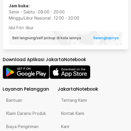
Jam buka:
Senin - Sabtu
:
09:00
-
20:00
Minggu/Libur Nasional
:
12:00
-
20:00
Idul Fitri
: libur
Selengkapnya
Beli langsung/self pickup di kota lainnya
Download Aplikasi JakartaNotebook
Layanan Pelanggan
JakartaNotebook
Bantuan
Tentang Kami
Klaim Garansi Produk
Kontak Kami
Biaya Pengiriman
Karir