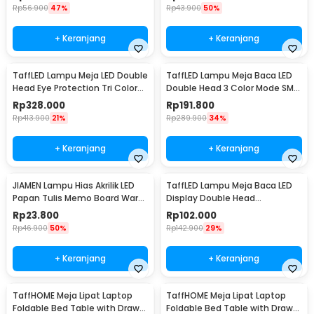
Rp
56.900
47%
Rp
43.900
50%
+ Keranjang
+ Keranjang
TaffLED Lampu Meja LED Double
TaffLED Lampu Meja Baca LED
Head Eye Protection Tri Color
Double Head 3 Color Mode SMD
Mode 24W - T188
- ZN14
Rp
328.000
Rp
191.800
Rp
413.900
21%
Rp
289.900
34%
+ Keranjang
+ Keranjang
JIAMEN Lampu Hias Akrilik LED
TaffLED Lampu Meja Baca LED
Papan Tulis Memo Board Warm
Display Double Head
White - LJ0039
Rechargeable 3in1 7W - BST-
Rp
23.800
Rp
102.000
7019
Rp
46.900
50%
Rp
142.900
29%
+ Keranjang
+ Keranjang
TaffHOME Meja Lipat Laptop
TaffHOME Meja Lipat Laptop
Foldable Bed Table with Drawer
Foldable Bed Table with Drawer