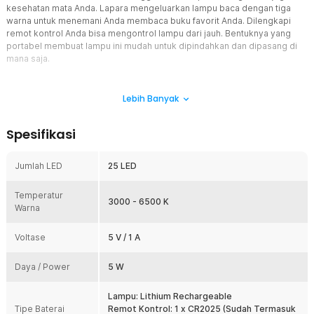
kesehatan mata Anda. Lapara mengeluarkan lampu baca dengan tiga
warna untuk menemani Anda membaca buku favorit Anda. Dilengkapi
remot kontrol Anda bisa mengontrol lampu dari jauh. Bentuknya yang
portabel membuat lampu ini mudah untuk dipindahkan dan dipasang di
mana saja.
Fitur
Lebih Banyak
Atur Cahaya Sesuai Kebutuhan
Setiap orang memiliki referensi tingkat kecerahan berbeda-beda
Spesifikasi
saat membaca, hal tersebut tergantung pada kemampuan mata.
Anda bebas mengatur kecerahan dan warna lampu ini sesuai
dengan kebutuhan. Caranya dengan menekan tombol power
Jumlah LED
25 LED
kemudian tahan, lampu akan lebih redup atau lebih cerah sesuai
keinginan Anda. Warna lampu yang tersedia adalah warm white,
Temperatur
natural white, dan white. Terdapat 10 level kecerahan mulai dari 10%
3000 - 6500 K
Warna
hingga 100%.
Kontrol Jarak Jauh
Voltase
5 V / 1 A
Salah satu kelebihan lampu baca ini adalah dilengkapi oleh remot
kontrol sehingga Anda bisa menyalakan, mematikan lampu,
Daya / Power
5 W
mengatur kecerahan dan warna lampu dari jauh tanpa perlu
menekan tombol.
Lampu: Lithium Rechargeable
Portabel Sehingga Mudah Dipindahkan
Tipe Baterai
Remot Kontrol: 1 x CR2025 (Sudah Termasuk