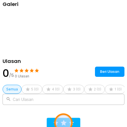
Galeri
Ulasan
0
Beri Ulasan
/5
0
Ulasan
Semua
5
(
0
)
4
(
0
)
3
(
0
)
2
(
0
)
1
(
0
)
Cari Ulasan