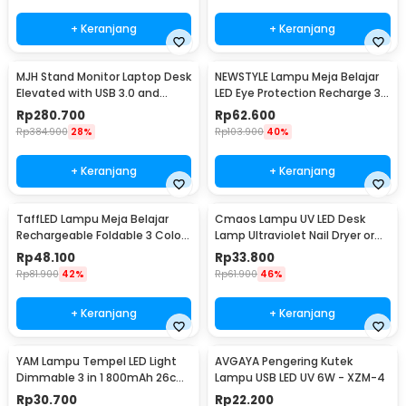
+ Keranjang
+ Keranjang
MJH Stand Monitor Laptop Desk
NEWSTYLE Lampu Meja Belajar
Elevated with USB 3.0 and
LED Eye Protection Recharge 3
Charging Port - KM51
Color 10W - K8E-PRO
Rp
280.700
Rp
62.600
Rp
384.900
28%
Rp
103.900
40%
+ Keranjang
+ Keranjang
TaffLED Lampu Meja Belajar
Cmaos Lampu UV LED Desk
Rechargeable Foldable 3 Color
Lamp Ultraviolet Nail Dryer or
8W - 1308
Cash Detector - CM1
Rp
48.100
Rp
33.800
Rp
81.900
42%
Rp
61.900
46%
+ Keranjang
+ Keranjang
YAM Lampu Tempel LED Light
AVGAYA Pengering Kutek
Dimmable 3 in 1 800mAh 26cm
Lampu USB LED UV 6W - XZM-4
5V 5W - Z-001
Rp
30.700
Rp
22.200