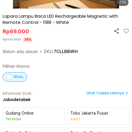
1 / 10
Lapara Lampu Baca LED Rechargeable Magnetic with
Remote Control - 1188
-
White
Rp
69.000
Rp
112.900
39
%
Belum ada ulasan
•
SKU
7CLLBBWH
Pilihan Warna:
White
Lihat
1
Lokasi Lainnya
Informasi Stok:
Jabodetabek
Gudang Online
Toko Jakarta Pusat
Tersedia
sisa
1