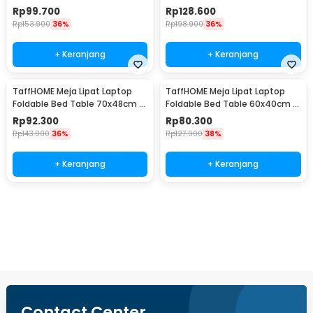
Cup Holder 60x40cm - BC67
Cup Holder 70x48cm - BC67
Rp
99.700
Rp
128.600
Rp
153.900
36%
Rp
198.900
36%
+ Keranjang
+ Keranjang
TaffHOME Meja Lipat Laptop
TaffHOME Meja Lipat Laptop
Foldable Bed Table 70x48cm -
Foldable Bed Table 60x40cm -
BO67
BO67
Rp
92.300
Rp
80.300
Rp
143.900
36%
Rp
127.900
38%
+ Keranjang
+ Keranjang
Beli Sekarang
Contact Center