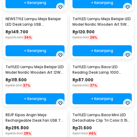
+ Keranjang
+ Keranjang
NEWSTYLE Lampu Meja Belajar
TaffLED Lampu Meja Belajar LED
LED Desk Lamp USB
Model Nordic Wooden Art 5W
Rechargeable 8W 3 Color -
Warm White - PK407
Rp
149.700
Rp
120.900
PH376
Rp
225.900
34%
Rp
162.900
26%
+ Keranjang
+ Keranjang
TaffLED Lampu Meja Belajar LED
TaffLED Lampu Baca LED
Model Nordic Wooden Art 12W
Reading Desk Lamp 1000
3in1 Color - PK407
Lumens 12W 3 Color - FX310
Rp
119.600
Rp
87.000
Rp
186.900
37%
Rp
136.900
37%
+ Keranjang
+ Keranjang
REUP Kipas Angin Meja
TaffLED Lampu Baca Mini LED
Rechargeable Desk Fan USB 7
Detachable Clip Tri Color 0.15W
Inch 10000mAh - DQ212
- KD-21
Rp
295.800
Rp
31.600
Rp
405.900
28%
Rp
57.900
46%