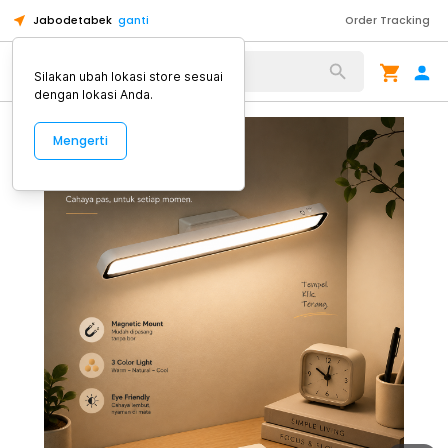
Jabodetabek
ganti
Order Tracking
Alat Kopi
Silakan ubah lokasi store sesuai
dengan lokasi Anda.
Mengerti