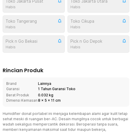
Toko Jakarta Pusat
Toko Jakarta Utara
Habis
Habis
Toko Tangerang
Toko Cikupa
Habis
Habis
Pick n Go Bekasi
Pick n Go Depok
Habis
Habis
Rincian Produk
Brand
Lainnya
Garansi
1 Tahun Garansi Toko
Berat Produk
0.032 kg
Dimensi Kemasan
8
x
5
x
11
cm
Humidifier donat portabel ini menjaga kelembapan alami agar kulit tetap
sehat meski di ruangan ber-AC. Desain mungilnya cocok untuk berbagai
wadah sekaligus mempercantik dekorasi. Beroperasi tanpa suara,
memberi kenyamanan maksimal saat tidur maupun bekerja,