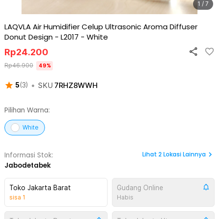
1 / 7
LAQVLA Air Humidifier Celup Ultrasonic Aroma Diffuser
Donut Design - L2017
-
White
Rp
24.200
Rp
46.900
49
%
•
SKU
7RHZ8WWH
5
(
3
)
Pilihan Warna:
White
Lihat
2
Lokasi Lainnya
Informasi Stok:
Jabodetabek
Toko Jakarta Barat
Gudang Online
sisa
1
Habis