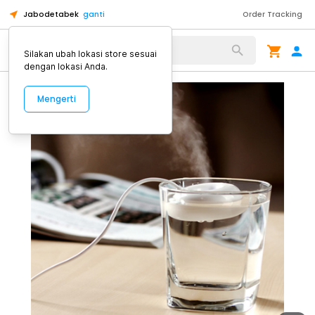
Jabodetabek
ganti
Order Tracking
Alat Kopi
Silakan ubah lokasi store sesuai
dengan lokasi Anda.
Mengerti