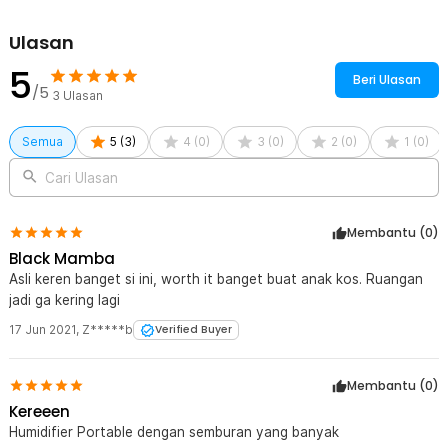
Ulasan
5
Beri Ulasan
/5
3
Ulasan
Semua
5
(
3
)
4
(
0
)
3
(
0
)
2
(
0
)
1
(
0
)
Cari Ulasan
Membantu (
0
)
Black Mamba
Asli keren banget si ini, worth it banget buat anak kos. Ruangan
jadi ga kering lagi
17 Jun 2021
,
Z*****b
Verified Buyer
Membantu (
0
)
Kereeen
Humidifier Portable dengan semburan yang banyak