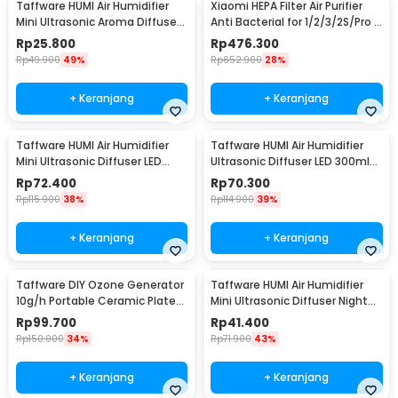
Taffware HUMI Air Humidifier
Xiaomi HEPA Filter Air Purifier
Mini Ultrasonic Aroma Diffuser
Anti Bacterial for 1/2/3/2S/Pro -
130ml - H41
MCR-FLA
Rp
25.800
Rp
476.300
Rp
49.900
49%
Rp
652.900
28%
+ Keranjang
+ Keranjang
Taffware HUMI Air Humidifier
Taffware HUMI Air Humidifier
Mini Ultrasonic Diffuser LED
Ultrasonic Diffuser LED 300ml
300ml Remote - H24
with Remote - A770
Rp
72.400
Rp
70.300
Rp
115.900
38%
Rp
114.900
39%
+ Keranjang
+ Keranjang
Taffware DIY Ozone Generator
Taffware HUMI Air Humidifier
10g/h Portable Ceramic Plate
Mini Ultrasonic Diffuser Night
Air Purifier - VO100
LED 300ml - H296
Rp
99.700
Rp
41.400
Rp
150.000
34%
Rp
71.900
43%
+ Keranjang
+ Keranjang