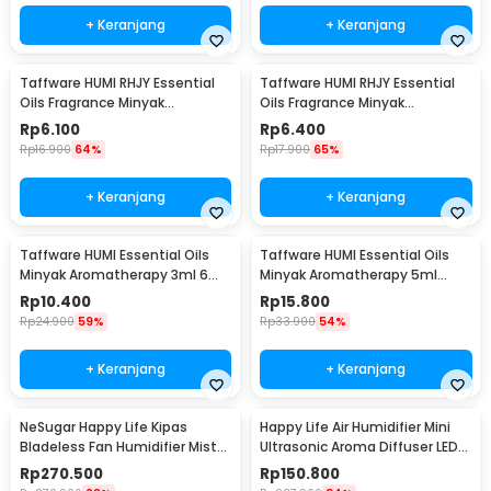
+ Keranjang
+ Keranjang
Taffware HUMI RHJY Essential
Taffware HUMI RHJY Essential
Oils Fragrance Minyak
Oils Fragrance Minyak
Aromatherapy 10ml Lavender -
Aromatherapy 10ml Mint - RD-
Rp
6.100
Rp
6.400
RD-20
20
Rp
16.900
64%
Rp
17.900
65%
+ Keranjang
+ Keranjang
Taffware HUMI Essential Oils
Taffware HUMI Essential Oils
Minyak Aromatherapy 3ml 6
Minyak Aromatherapy 5ml
PCS Mixing - RS-15
Mixing 6 PCS Mixing - RS-10
Rp
10.400
Rp
15.800
Rp
24.900
59%
Rp
33.900
54%
+ Keranjang
+ Keranjang
NeSugar Happy Life Kipas
Happy Life Air Humidifier Mini
Bladeless Fan Humidifier Mist
Ultrasonic Aroma Diffuser LED
LED - R011
RGB 120ml - HL-EOD01
Rp
270.500
Rp
150.800