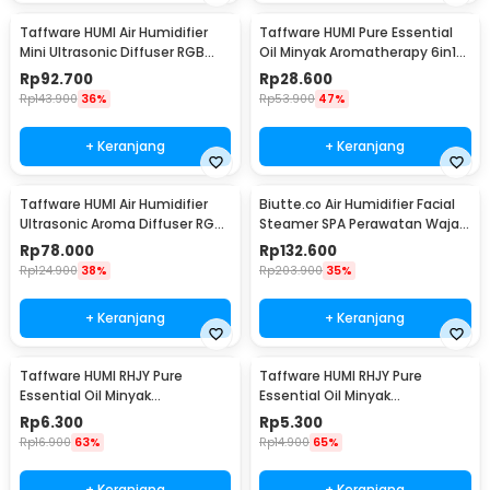
Taffware HUMI Air Humidifier
Taffware HUMI Pure Essential
Mini Ultrasonic Diffuser RGB
Oil Minyak Aromatherapy 6in1
500ml Remote - HUMI H14A
10ml - RS-25
Rp
92.700
Rp
28.600
Rp
143.900
36%
Rp
53.900
47%
+ Keranjang
+ Keranjang
Taffware HUMI Air Humidifier
Biutte.co Air Humidifier Facial
Ultrasonic Aroma Diffuser RGB
Steamer SPA Perawatan Wajah
1L - KS-600
- 618
Rp
78.000
Rp
132.600
Rp
124.900
38%
Rp
203.900
35%
+ Keranjang
+ Keranjang
Taffware HUMI RHJY Pure
Taffware HUMI RHJY Pure
Essential Oil Minyak
Essential Oil Minyak
Aromatherapy 10ml Jasmine -
Aromatherapy 10ml Lavender -
Rp
6.300
Rp
5.300
RH-15
RH-15
Rp
16.900
63%
Rp
14.900
65%
+ Keranjang
+ Keranjang