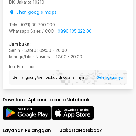
DKI Jakarta
10210
Lihat google maps
Telp
:
(021) 39 700 200
Whatsapp Sales / COD
:
0896 135 222 00
Jam buka:
Senin - Sabtu
:
09:00
-
20:00
Minggu/Libur Nasional
:
12:00
-
20:00
Idul Fitri
: libur
Selengkapnya
Beli langsung/self pickup di kota lainnya
Download Aplikasi JakartaNotebook
Layanan Pelanggan
JakartaNotebook