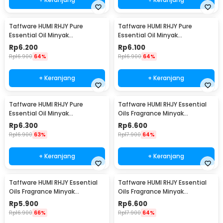
Taffware HUMI RHJY Pure
Taffware HUMI RHJY Pure
Essential Oil Minyak
Essential Oil Minyak
Aromatherapy 10ml Rose - RH-
Aromatherapy 10ml Lemon -
Rp
6.200
Rp
6.100
15
RH-15
Rp
16.900
64%
Rp
16.900
64%
+ Keranjang
+ Keranjang
Taffware HUMI RHJY Pure
Taffware HUMI RHJY Essential
Essential Oil Minyak
Oils Fragrance Minyak
Aromatherapy 10ml Ocean -
Aromatherapy 10ml Jasmine -
Rp
6.300
Rp
6.600
RH-15
RD-20
Rp
16.900
63%
Rp
17.900
64%
+ Keranjang
+ Keranjang
Taffware HUMI RHJY Essential
Taffware HUMI RHJY Essential
Oils Fragrance Minyak
Oils Fragrance Minyak
Aromatherapy 10ml Strawberry
Aromatherapy 10ml Orange -
Rp
5.900
Rp
6.600
- RD-20
RD-20
Rp
16.900
66%
Rp
17.900
64%