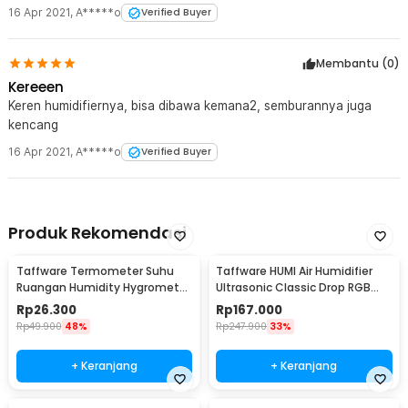
16 Apr 2021
,
A*****o
Verified Buyer
Membantu (
0
)
Kereeen
Keren humidifiernya, bisa dibawa kemana2, semburannya juga
kencang
16 Apr 2021
,
A*****o
Verified Buyer
Produk Rekomendasi
Taffware Termometer Suhu
Taffware HUMI Air Humidifier
Ruangan Humidity Hygrometer
Ultrasonic Classic Drop RGB
Clock Calendar - HTC-1
Adjustable 3L - H98
Rp
26.300
Rp
167.000
Rp
49.900
48%
Rp
247.900
33%
+ Keranjang
+ Keranjang