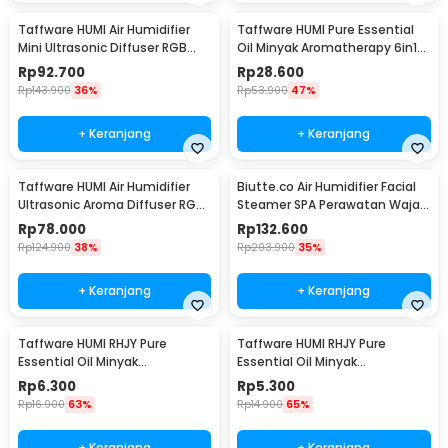
Taffware HUMI Air Humidifier
Taffware HUMI Pure Essential
Mini Ultrasonic Diffuser RGB
Oil Minyak Aromatherapy 6in1
500ml Remote - HUMI H14A
10ml - RS-25
Rp
92.700
Rp
28.600
Rp
143.900
36%
Rp
53.900
47%
+ Keranjang
+ Keranjang
Taffware HUMI Air Humidifier
Biutte.co Air Humidifier Facial
Ultrasonic Aroma Diffuser RGB
Steamer SPA Perawatan Wajah
1L - KS-600
- 618
Rp
78.000
Rp
132.600
Rp
124.900
38%
Rp
203.900
35%
+ Keranjang
+ Keranjang
Taffware HUMI RHJY Pure
Taffware HUMI RHJY Pure
Essential Oil Minyak
Essential Oil Minyak
Aromatherapy 10ml Jasmine -
Aromatherapy 10ml Lavender -
Rp
6.300
Rp
5.300
RH-15
RH-15
Rp
16.900
63%
Rp
14.900
65%
+ Keranjang
+ Keranjang