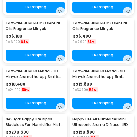
+ Keranjang
+ Keranjang
Taffware HUMI RHJY Essential
Taffware HUMI RHJY Essential
Oils Fragrance Minyak
Oils Fragrance Minyak
Aromatherapy 10ml Lavender -
Aromatherapy 10ml Mint - RD-
Rp
6.100
Rp
6.400
RD-20
20
Rp
16.900
64%
Rp
17.900
65%
+ Keranjang
+ Keranjang
Taffware HUMI Essential Oils
Taffware HUMI Essential Oils
Minyak Aromatherapy 3ml 6
Minyak Aromatherapy 5ml
PCS Mixing - RS-15
Mixing 6 PCS Mixing - RS-10
Rp
10.400
Rp
15.800
Rp
24.900
59%
Rp
33.900
54%
+ Keranjang
+ Keranjang
NeSugar Happy Life Kipas
Happy Life Air Humidifier Mini
Bladeless Fan Humidifier Mist
Ultrasonic Aroma Diffuser LED
LED - R011
RGB 120ml - HL-EOD01
Rp
270.500
Rp
150.800