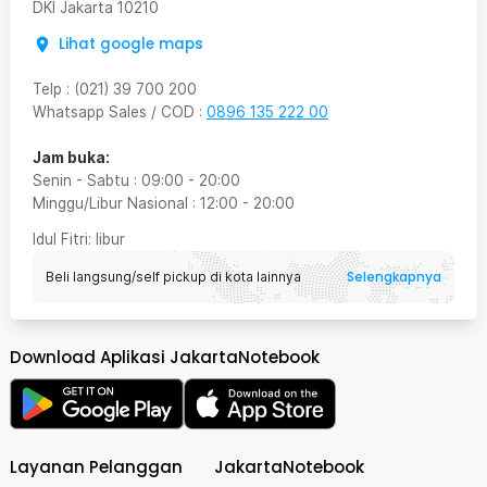
DKI Jakarta
10210
Lihat google maps
Telp
:
(021) 39 700 200
Whatsapp Sales / COD
:
0896 135 222 00
Jam buka:
Senin - Sabtu
:
09:00
-
20:00
Minggu/Libur Nasional
:
12:00
-
20:00
Idul Fitri
: libur
Selengkapnya
Beli langsung/self pickup di kota lainnya
Download Aplikasi JakartaNotebook
Layanan Pelanggan
JakartaNotebook