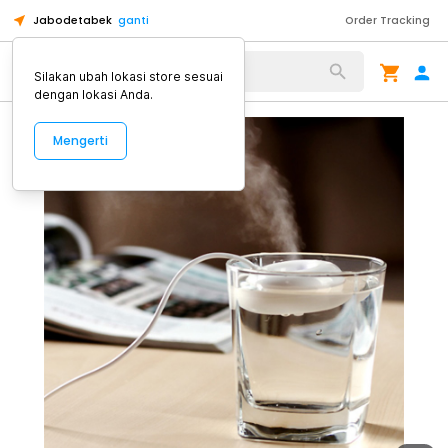
Jabodetabek
ganti
Order Tracking
Alat Kopi
Silakan ubah lokasi store sesuai
dengan lokasi Anda.
Mengerti