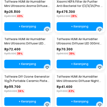
Taffware HUMI Air Humidifier
Xiaomi HEPA Filter Air Purifier
Mini Ultrasonic Aroma Diffuser
Anti Bacterial for 1/2/3/2S/Pro -
130ml - H41
MCR-FLA
Rp
25.800
Rp
476.300
Rp
49.900
49%
Rp
652.900
28%
+ Keranjang
+ Keranjang
Taffware HUMI Air Humidifier
Taffware HUMI Air Humidifier
Mini Ultrasonic Diffuser LED
Ultrasonic Diffuser LED 300ml
300ml Remote - H24
with Remote - A770
Rp
72.400
Rp
70.300
Rp
115.900
38%
Rp
114.900
39%
+ Keranjang
+ Keranjang
Taffware DIY Ozone Generator
Taffware HUMI Air Humidifier
10g/h Portable Ceramic Plate
Mini Ultrasonic Diffuser Night
Air Purifier - VO100
LED 300ml - H296
Rp
99.700
Rp
41.400
Rp
150.000
34%
Rp
71.900
43%
+ Keranjang
+ Keranjang