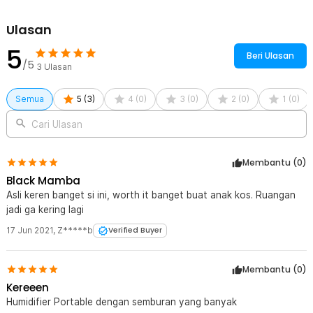
Ulasan
5
Beri Ulasan
/5
3
Ulasan
Semua
5
(
3
)
4
(
0
)
3
(
0
)
2
(
0
)
1
(
0
)
Cari Ulasan
Membantu (
0
)
Black Mamba
Asli keren banget si ini, worth it banget buat anak kos. Ruangan
jadi ga kering lagi
17 Jun 2021
,
Z*****b
Verified Buyer
Membantu (
0
)
Kereeen
Humidifier Portable dengan semburan yang banyak