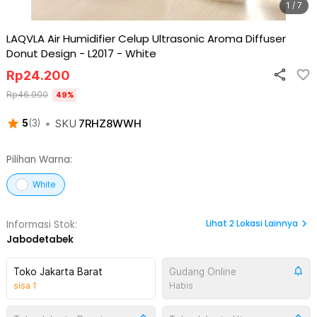
1 / 7
LAQVLA Air Humidifier Celup Ultrasonic Aroma Diffuser
Donut Design - L2017
-
White
Rp
24.200
Rp
46.900
49
%
•
SKU
7RHZ8WWH
5
(
3
)
Pilihan Warna:
White
Lihat
2
Lokasi Lainnya
Informasi Stok:
Jabodetabek
Toko Jakarta Barat
Gudang Online
sisa
1
Habis