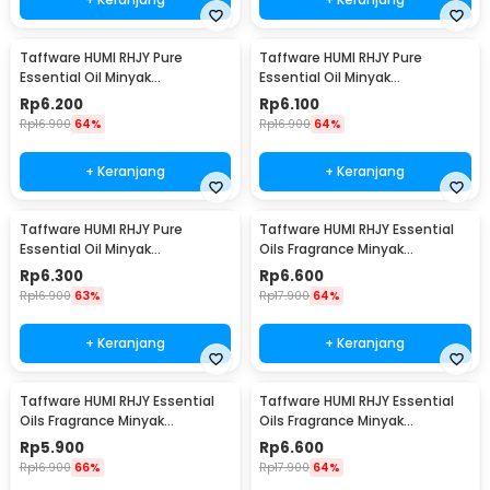
Taffware HUMI RHJY Pure
Taffware HUMI RHJY Pure
Essential Oil Minyak
Essential Oil Minyak
Aromatherapy 10ml Rose - RH-
Aromatherapy 10ml Lemon -
Rp
6.200
Rp
6.100
15
RH-15
Rp
16.900
64%
Rp
16.900
64%
+ Keranjang
+ Keranjang
Taffware HUMI RHJY Pure
Taffware HUMI RHJY Essential
Essential Oil Minyak
Oils Fragrance Minyak
Aromatherapy 10ml Ocean -
Aromatherapy 10ml Jasmine -
Rp
6.300
Rp
6.600
RH-15
RD-20
Rp
16.900
63%
Rp
17.900
64%
+ Keranjang
+ Keranjang
Taffware HUMI RHJY Essential
Taffware HUMI RHJY Essential
Oils Fragrance Minyak
Oils Fragrance Minyak
Aromatherapy 10ml Strawberry
Aromatherapy 10ml Orange -
Rp
5.900
Rp
6.600
- RD-20
RD-20
Rp
16.900
66%
Rp
17.900
64%