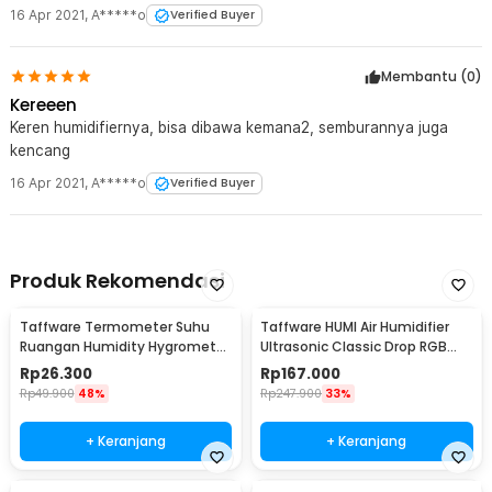
16 Apr 2021
,
A*****o
Verified Buyer
Membantu (
0
)
Kereeen
Keren humidifiernya, bisa dibawa kemana2, semburannya juga
kencang
16 Apr 2021
,
A*****o
Verified Buyer
Produk Rekomendasi
Taffware Termometer Suhu
Taffware HUMI Air Humidifier
Ruangan Humidity Hygrometer
Ultrasonic Classic Drop RGB
Clock Calendar - HTC-1
Adjustable 3L - H98
Rp
26.300
Rp
167.000
Rp
49.900
48%
Rp
247.900
33%
+ Keranjang
+ Keranjang