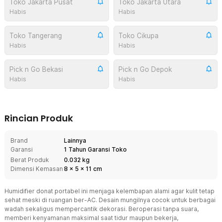
Toko Jakarta Pusat
Toko Jakarta Utara
Habis
Habis
Toko Tangerang
Toko Cikupa
Habis
Habis
Pick n Go Bekasi
Pick n Go Depok
Habis
Habis
Rincian Produk
Brand
Lainnya
Garansi
1 Tahun Garansi Toko
Berat Produk
0.032 kg
Dimensi Kemasan
8
x
5
x
11
cm
Humidifier donat portabel ini menjaga kelembapan alami agar kulit tetap
sehat meski di ruangan ber-AC. Desain mungilnya cocok untuk berbagai
wadah sekaligus mempercantik dekorasi. Beroperasi tanpa suara,
memberi kenyamanan maksimal saat tidur maupun bekerja,