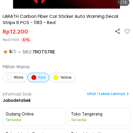
1 / 10
LARATH Carbon Fiber Car Sticker Auto Warning Decal
Strips 6 PCS - 1183
-
Red
Rp
12.200
Rp
27.900
57
%
•
SKU
7ROT57RE
5
(
1
)
Pilihan Warna:
White
Red
Yellow
Lihat
1
Lokasi Lainnya
Informasi Stok:
Jabodetabek
Gudang Online
Toko Tangerang
Tersedia
Tersedia