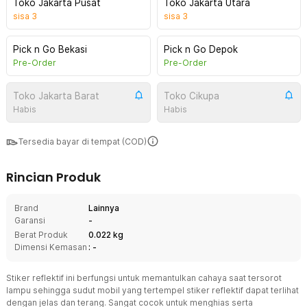
Toko Jakarta Pusat
Toko Jakarta Utara
sisa
3
sisa
3
Pick n Go Bekasi
Pick n Go Depok
Pre-Order
Pre-Order
Toko Jakarta Barat
Toko Cikupa
Habis
Habis
Tersedia bayar di tempat (COD)
Rincian Produk
Brand
Lainnya
Garansi
-
Berat Produk
0.022 kg
Dimensi Kemasan
: -
Stiker reflektif ini berfungsi untuk memantulkan cahaya saat tersorot
lampu sehingga sudut mobil yang tertempel stiker reflektif dapat terlihat
dengan jelas dan terang. Sangat cocok untuk menghias serta