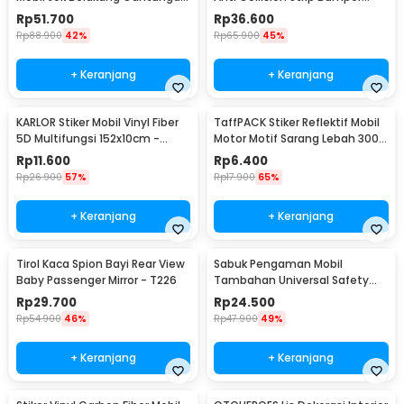
Barang Tisu - Z-354
Mobil 2.5M - TY354
Rp
51.700
Rp
36.600
Rp
88.900
42%
Rp
65.900
45%
+ Keranjang
+ Keranjang
KARLOR Stiker Mobil Vinyl Fiber
TaffPACK Stiker Reflektif Mobil
5D Multifungsi 152x10cm -
Motor Motif Sarang Lebah 300 x
TAA749
5 CM - ZA5800
Rp
11.600
Rp
6.400
Rp
26.900
57%
Rp
17.900
65%
+ Keranjang
+ Keranjang
Tirol Kaca Spion Bayi Rear View
Sabuk Pengaman Mobil
Baby Passenger Mirror - T226
Tambahan Universal Safety
Belt Extender - 2104
Rp
29.700
Rp
24.500
Rp
54.900
46%
Rp
47.900
49%
+ Keranjang
+ Keranjang