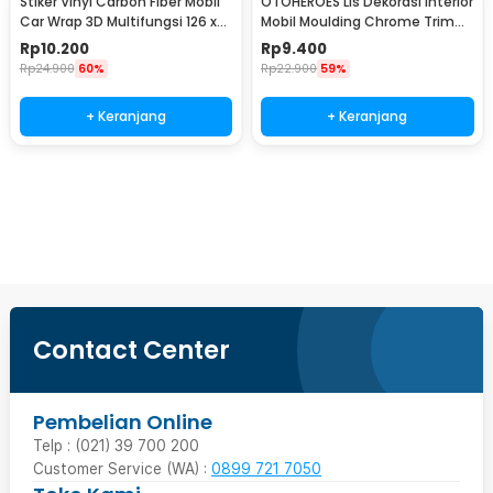
Stiker Vinyl Carbon Fiber Mobil
OTOHEROES Lis Dekorasi Interior
Car Wrap 3D Multifungsi 126 x
Mobil Moulding Chrome Trim
30 cm
Strip 4M - C3578
Rp
10.200
Rp
9.400
Rp
24.900
60%
Rp
22.900
59%
+ Keranjang
+ Keranjang
Beli Sekarang
Contact Center
Pembelian Online
Telp : (021) 39 700 200
Customer Service (WA) :
0899 721 7050