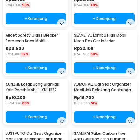
Rp
43.900
50%
Rp
44.900
49%
+ Keranjang
+ Keranjang
Alloet Safety Glass Breaker
SEAMETAL Lampu Hias Mobil
Pemecah Kaca Mobil
Neon Flex Car Interior
Multifungsi - OD-0173
Cigarette Plug 12V 3M - TB307
Rp
8.500
Rp
22.100
Rp
21.900
62%
Rp
43.900
50%
+ Keranjang
+ Keranjang
XUNZHE Kotak Uang Brankas
AUMOHALL Car Seat Organizer
Koin Receh Mobil - XN-1222
Mobil Jok Belakang Gantungan
Barang Tisu - 0706
Rp
10.200
Rp
19.700
Rp
24.900
60%
Rp
39.900
51%
+ Keranjang
+ Keranjang
JUSTAUTO Car Seat Organizer
SAMURAI Stiker Carbon Fiber
Mobil Jok Belakang Gantungan
Anti Collision Strip Bumper