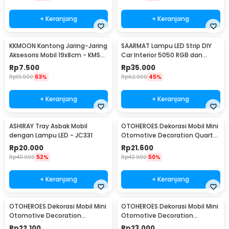
+ Keranjang
+ Keranjang
KKMOON Kantong Jaring-Jaring
SAARMAT Lampu LED Strip DIY
Aksesoris Mobil 19x8cm - KMS-
Car Interior 5050 RGB dan
6888
Remot Kontrol - APWD1
Rp
7.500
Rp
35.000
Rp
19.900
63%
Rp
62.900
45%
+ Keranjang
+ Keranjang
ASHIRAY Tray Asbak Mobil
OTOHEROES Dekorasi Mobil Mini
dengan Lampu LED - JC331
Otomotive Decoration Quartz
Clock - Q194
Rp
20.000
Rp
21.600
Rp
40.900
52%
Rp
42.900
50%
+ Keranjang
+ Keranjang
OTOHEROES Dekorasi Mobil Mini
OTOHEROES Dekorasi Mobil Mini
Otomotive Decoration
Otomotive Decoration
Hygrometer - Q194
Thermometer - Q194
Rp
22.100
Rp
23.000