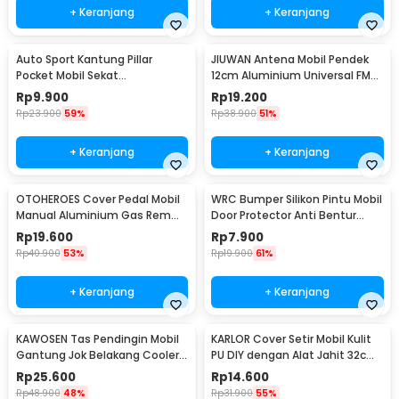
+ Keranjang
+ Keranjang
Auto Sport Kantung Pillar
JIUWAN Antena Mobil Pendek
Pocket Mobil Sekat
12cm Aluminium Universal FM
Penyimpanan Barang - KMS-
AM Ulir M5 M6 - W2C
Rp
9.900
Rp
19.200
933
Rp
23.900
59%
Rp
38.900
51%
+ Keranjang
+ Keranjang
OTOHEROES Cover Pedal Mobil
WRC Bumper Silikon Pintu Mobil
Manual Aluminium Gas Rem
Door Protector Anti Bentur
Kopling Universal - XB-373
Gores 4 PCS - HT-0010
Rp
19.600
Rp
7.900
Rp
40.900
53%
Rp
19.900
61%
+ Keranjang
+ Keranjang
KAWOSEN Tas Pendingin Mobil
KARLOR Cover Setir Mobil Kulit
Gantung Jok Belakang Cooler
PU DIY dengan Alat Jahit 32cm
Organizer 9L - ST-F38
- V10
Rp
25.600
Rp
14.600
Rp
48.900
48%
Rp
31.900
55%