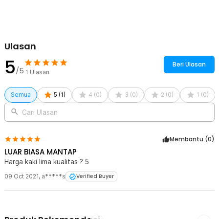
Rincian yang Anda dapatkan untuk pembelian produk ini:
6 x LARATH Carbon Fiber Car Sticker Auto Warning Decal Strips -
1183
Ulasan
5
Beri Ulasan
/5
1
Ulasan
Semua
5
(
1
)
4
(
0
)
3
(
0
)
2
(
0
)
1
(
0
)
Cari Ulasan
Membantu (
0
)
LUAR BIASA MANTAP
Harga kaki lima kualitas ? 5
09 Oct 2021
,
a*****s
Verified Buyer