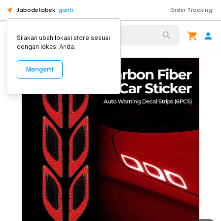
Jabodetabek
ganti
Order Tracking
Alat Kopi
Silakan ubah lokasi store sesuai
dengan lokasi Anda.
Mengerti