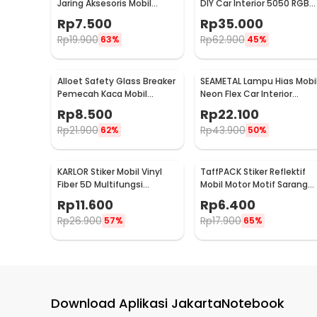
Jaring Aksesoris Mobil
DIY Car Interior 5050 RGB
19x8cm - KMS-6888
dan Remot Kontrol - APWD
Rp
7.500
Rp
35.000
Rp
19.900
Rp
62.900
63%
45%
Alloet Safety Glass Breaker
SEAMETAL Lampu Hias Mobi
Pemecah Kaca Mobil
Neon Flex Car Interior
Multifungsi - OD-0173
Cigarette Plug 12V 3M -
Rp
8.500
Rp
22.100
TB307
Rp
21.900
Rp
43.900
62%
50%
KARLOR Stiker Mobil Vinyl
TaffPACK Stiker Reflektif
Fiber 5D Multifungsi
Mobil Motor Motif Sarang
152x10cm - TAA749
Lebah 300 x 5 CM - ZA580
Rp
11.600
Rp
6.400
Rp
26.900
Rp
17.900
57%
65%
Download Aplikasi JakartaNotebook