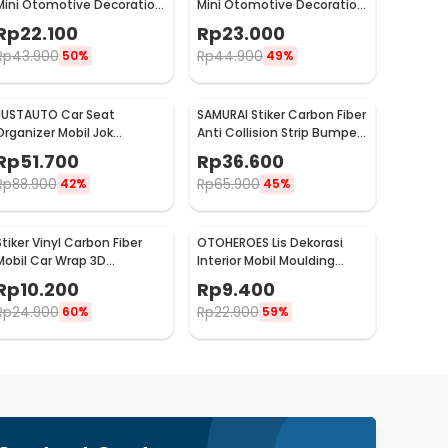
Mini Otomotive Decoration
Mini Otomotive Decoration
Hygrometer - Q194
Thermometer - Q194
Rp
22.100
Rp
23.000
Rp
43.900
Rp
44.900
50%
49%
JUSTAUTO Car Seat
SAMURAI Stiker Carbon Fiber
Organizer Mobil Jok
Anti Collision Strip Bumper
Belakang Gantungan
Mobil 2.5M - TY354
Rp
51.700
Rp
36.600
Barang Tisu - Z-354
Rp
88.900
Rp
65.900
42%
45%
Stiker Vinyl Carbon Fiber
OTOHEROES Lis Dekorasi
Mobil Car Wrap 3D
Interior Mobil Moulding
Multifungsi 126 x 30 cm
Chrome Trim Strip 4M -
Rp
10.200
Rp
9.400
C3578
Rp
24.900
Rp
22.900
60%
59%