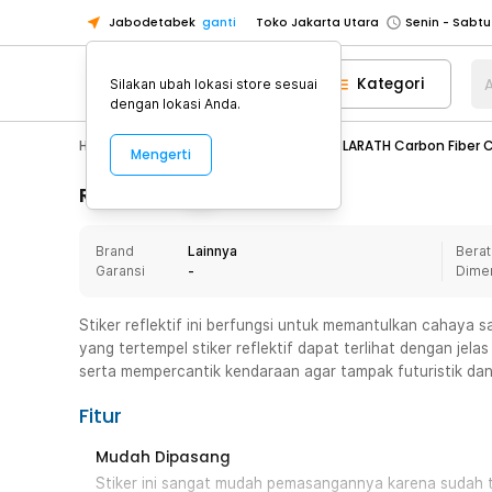
Jabodetabek
ganti
Toko Jakarta Utara
Toko Tangerang
Kategori
A
Silakan ubah lokasi store sesuai
Toko Cikupa
dengan lokasi Anda.
Pick n Go Jakarta Barat
Senin - J
Hobby
Mobil
Dekorasi Mobil
LARATH Carbon Fiber Ca
Mengerti
Pick n Go Bekasi
Senin - Jumat (08
Pick n Go Depok
Senin - Jumat (08
Rincian Produk
Toko Jakarta Pusat
Senin - Sabtu
Brand
Lainnya
Berat
Toko Jakarta Barat
Senin - Sabtu
Garansi
-
Dime
Toko Jakarta Utara
Toko Tangerang
Stiker reflektif ini berfungsi untuk memantulkan cahaya 
yang tertempel stiker reflektif dapat terlihat dengan jel
Toko Cikupa
serta mempercantik kendaraan agar tampak futuristik dan
Pick n Go Jakarta Barat
Senin - J
Fitur
Pick n Go Bekasi
Senin - Jumat (08
Pick n Go Depok
Senin - Jumat (08
Mudah Dipasang
Stiker ini sangat mudah pemasangannya karena sudah 