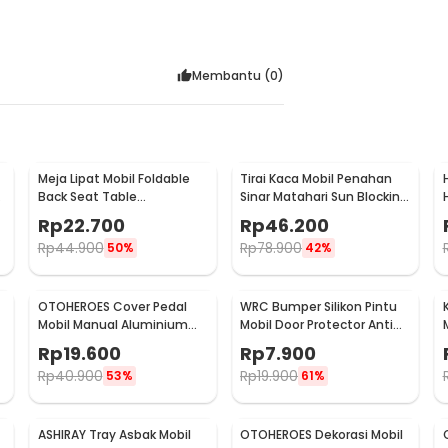
Membantu (
0
)
Meja Lipat Mobil Foldable
Tirai Kaca Mobil Penahan
Back Seat Table
Sinar Matahari Sun Blocking
-
Multifunction Tray - JH-
Car Curtain 2 PCS - 851
Rp
22.700
Rp
46.200
924
Rp
44.900
Rp
78.900
50%
42%
OTOHEROES Cover Pedal
WRC Bumper Silikon Pintu
Mobil Manual Aluminium
Mobil Door Protector Anti
-
Gas Rem Kopling Universal
Bentur Gores 4 PCS - HT-
Rp
19.600
Rp
7.900
- XB-373
0010
Rp
40.900
Rp
19.900
53%
61%
ASHIRAY Tray Asbak Mobil
OTOHEROES Dekorasi Mobil