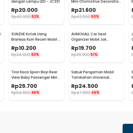
dengan Lampu LED - JC331
Mini Otomotive Decoration
1
Quartz Clock - Q194
Rp
20.000
Rp
21.600
Rp
40.900
Rp
42.900
52%
50%
l
XUNZHE Kotak Uang
AUMOHALL Car Seat
Brankas Koin Receh Mobil -
Organizer Mobil Jok
XN-1222
Belakang Gantungan
Rp
10.200
Rp
19.700
Barang Tisu - 0706
Rp
24.900
Rp
39.900
60%
51%
Tirol Kaca Spion Bayi Rear
Sabuk Pengaman Mobil
View Baby Passenger Mirror
Tambahan Universal
0
- T226
Safety Belt Extender - 2104
Rp
29.700
Rp
24.500
Rp
54.900
Rp
47.900
46%
49%