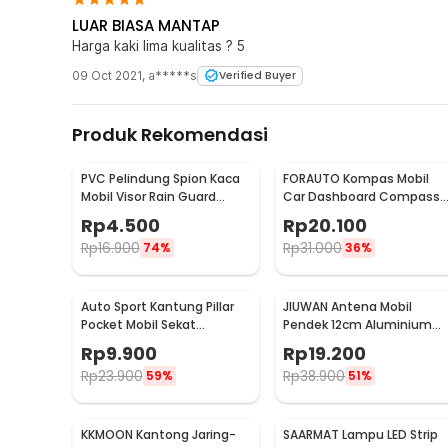
LUAR BIASA MANTAP
Harga kaki lima kualitas ? 5
09 Oct 2021
,
a*****s
Verified Buyer
Produk Rekomendasi
PVC Pelindung Spion Kaca
FORAUTO Kompas Mobil
Mobil Visor Rain Guard
Car Dashboard Compass
Flexible 2 PCS - BH030
and Thermometer - C288
Rp
4.500
Rp
20.100
5
Rp
16.900
Rp
31.000
74%
36%
Auto Sport Kantung Pillar
JIUWAN Antena Mobil
Pocket Mobil Sekat
Pendek 12cm Aluminium
Penyimpanan Barang -
Universal FM AM Ulir M5 M6 
Rp
9.900
Rp
19.200
KMS-933
W2C
Rp
23.900
Rp
38.900
59%
51%
KKMOON Kantong Jaring-
SAARMAT Lampu LED Strip