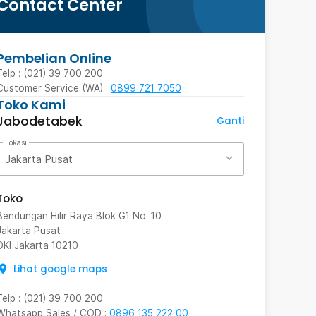
Contact Center
Pembelian Online
Telp : (021) 39 700 200
Customer Service (WA) :
0899 721 7050
Toko Kami
Jabodetabek
Ganti
Lokasi
Jakarta Pusat
Toko
Bendungan Hilir Raya Blok G1 No. 10
Jakarta Pusat
DKI Jakarta
10210
Lihat google maps
Telp
:
(021) 39 700 200
Whatsapp Sales / COD
:
0896 135 222 00