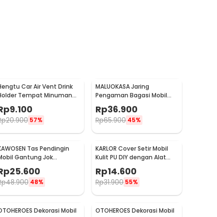
Hengtu Car Air Vent Drink
MALUOKASA Jaring
Holder Tempat Minuman
Pengaman Bagasi Mobil
Kaleng Mobil - KMS-53
Car Trunk Cargo Net
Rp
9.100
Rp
36.900
120x40cm - QM4051
Rp
20.900
Rp
65.900
57%
45%
KAWOSEN Tas Pendingin
KARLOR Cover Setir Mobil
Mobil Gantung Jok
Kulit PU DIY dengan Alat
Belakang Cooler Organizer
Jahit 32cm - V10
Rp
25.600
Rp
14.600
9L - ST-F38
Rp
48.900
Rp
31.900
48%
55%
OTOHEROES Dekorasi Mobil
OTOHEROES Dekorasi Mobil