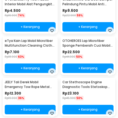
Interior Mobil Alat Pengungkit
Pelindung Pintu Mobil Anti
Set 4 PCS - AA16
Gores 8 PCS - HT-001
Rp
4.500
Rp
9.600
Rp
16.900
74%
Rp
22.900
59%
+ Keranjang
+ Keranjang
eTya Kain Lap Mobil Microfiber
OTOHEROES Lap Microfiber
Multifunction Cleaning Cloth
Sponge Pembersih Cuci Mobil
30x39cm - H-10
Motor - TP266
Rp
7.100
Rp
22.500
Rp
18.900
63%
Rp
44.900
50%
+ Keranjang
+ Keranjang
JEELY Tali Derek Mobil
Car Stethoscope Engine
Emergency Tow Rope Metal
Diagnostic Tools Stetoskop
Buckle U-Type 2.7M - JL30
Mesin Mobil - W80582
Rp
12.300
Rp
23.100
Rp
19.000
36%
Rp
45.900
50%
+ Keranjang
+ Keranjang