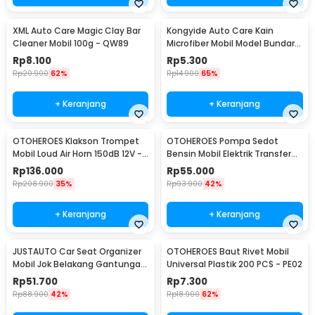
XML Auto Care Magic Clay Bar
Kongyide Auto Care Kain
Cleaner Mobil 100g - QW89
Microfiber Mobil Model Bundar -
L-20
Rp
8.100
Rp
5.300
Rp
20.900
62%
Rp
14.900
65%
+ Keranjang
+ Keranjang
OTOHEROES Klakson Trompet
OTOHEROES Pompa Sedot
Mobil Loud Air Horn 150dB 12V -
Bensin Mobil Elektrik Transfer
JD4001
Pump 38mm DC 12V - CT-14
Rp
136.000
Rp
55.000
Rp
208.900
35%
Rp
93.900
42%
+ Keranjang
+ Keranjang
JUSTAUTO Car Seat Organizer
OTOHEROES Baut Rivet Mobil
Mobil Jok Belakang Gantungan
Universal Plastik 200 PCS - PE02
Barang Tisu - Z-354
Rp
51.700
Rp
7.300
Rp
88.900
42%
Rp
18.900
62%