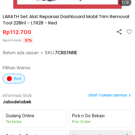
1 / 9
LARATH Set Alat Reparasi Dashboard Mobil Trim Removal
Tool 228in1 - LTR28
-
Red
Rp
112.700
Rp
177.900
37
%
Belum ada ulasan
•
SKU
7CRS1NRE
Pilihan Warna:
Red
Lihat
1
Lokasi Lainnya
Informasi Stok:
Jabodetabek
Gudang Online
Pick n Go Bekasi
Tersedia
Pre-Order