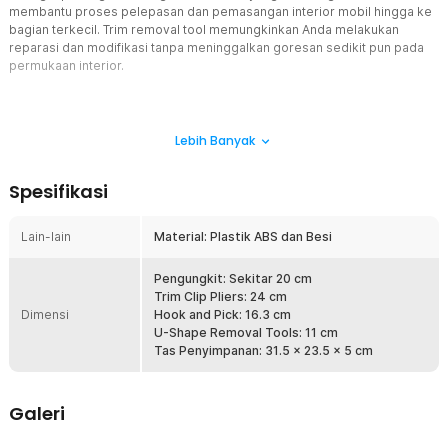
membantu proses pelepasan dan pemasangan interior mobil hingga ke
bagian terkecil. Trim removal tool memungkinkan Anda melakukan
reparasi dan modifikasi tanpa meninggalkan goresan sedikit pun pada
permukaan interior.
Fitur
Lebih Banyak
Bongkar dan Pasang dengan Aman
Set alat reparasi ini dibekali berbagai alat fungsional untuk melepas
Spesifikasi
dan memasang panel pintu, trim jendela, klip, serta bagian
dashboard lainnya. Proses modifikasi interior mobil pun dapat
Lain-lain
dilakukan dengan lebih rapi dan aman tanpa risiko merusak
Material: Plastik ABS dan Besi
permukaan atau meninggalkan bekas goresan.
Pengungkit: Sekitar 20 cm
Desain Ergonomis Nyaman Digunakan
Trim Clip Pliers: 24 cm
Setiap alat dirancang dengan bentuk ergonomis agar nyaman
Dimensi
Hook and Pick: 16.3 cm
digenggam saat digunakan. Desain ini memudahkan Anda
U-Shape Removal Tools: 11 cm
menjangkau celah sempit atau area yang sulit diakses. Alat juga
Tas Penyimpanan: 31.5 x 23.5 x 5 cm
tidak mudah bengkok atau rusak meski digunakan untuk
mencongkel bagian interior mobil.
Alat Reparasi Paket Lengkap
Galeri
Dalam satu set, Anda akan mendapatkan 200 buah retaining clips,
12 buah pry bar remover plastic trim, 1 buah trim clip pliers, 2 buah