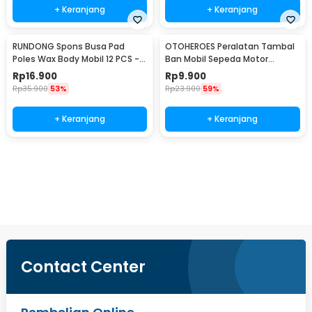
+ Keranjang
+ Keranjang
RUNDONG Spons Busa Pad
OTOHEROES Peralatan Tambal
Poles Wax Body Mobil 12 PCS -
Ban Mobil Sepeda Motor
R2010
Tubeless - KBTB02
Rp
16.900
Rp
9.900
Rp
35.900
53%
Rp
23.900
59%
+ Keranjang
+ Keranjang
Beli Sekarang
Contact Center