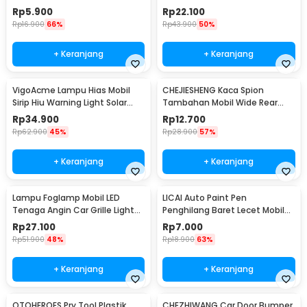
Oil Base - MP-01
Rumah 500ml - QUY1640
Rp
5.900
Rp
22.100
Rp
16.900
66%
Rp
43.900
50%
+ Keranjang
+ Keranjang
VigoAcme Lampu Hias Mobil
CHEJIESHENG Kaca Spion
Sirip Hiu Warning Light Solar
Tambahan Mobil Wide Rear
Energy 8 LED - FZWJSD
View Anti Blind Spot - SY-080
Rp
34.900
Rp
12.700
Rp
62.900
45%
Rp
28.900
57%
+ Keranjang
+ Keranjang
Lampu Foglamp Mobil LED
LICAI Auto Paint Pen
Tenaga Angin Car Grille Light
Penghilang Baret Lecet Mobil
Wind Power 2 PCS - XY044
Scratch Removal 12ml
Rp
27.100
Rp
7.000
Rp
51.900
48%
Rp
18.900
63%
+ Keranjang
+ Keranjang
OTOHEROES Pry Tool Plastik
CHEZHIWANG Car Door Bumper