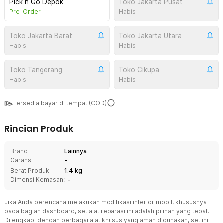
Pick n Go Depok
Toko Jakarta Pusat
Pre-Order
Habis
Toko Jakarta Barat
Toko Jakarta Utara
Habis
Habis
Toko Tangerang
Toko Cikupa
Habis
Habis
Tersedia bayar di tempat (COD)
Rincian Produk
Brand
Lainnya
Garansi
-
Berat Produk
1.4 kg
Dimensi Kemasan
: -
Jika Anda berencana melakukan modifikasi interior mobil, khususnya
pada bagian dashboard, set alat reparasi ini adalah pilihan yang tepat.
Dilengkapi dengan berbagai alat khusus yang aman digunakan, set ini