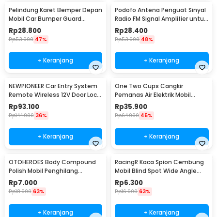
Pelindung Karet Bemper Depan
Podofo Antena Penguat Sinyal
Mobil Car Bumper Guard
Radio FM Signal Amplifier untuk
57mm 2.5M
Mobil - ANT-208
Rp
28.800
Rp
28.400
Rp
53.900
47%
Rp
53.900
48%
+ Keranjang
+ Keranjang
NEWPIONEER Car Entry System
One Two Cups Cangkir
Remote Wireless 12V Door Lock
Pemanas Air Elektrik Mobil
Mobil - CK18
Travel Mug 450ml - NJ88
Rp
93.100
Rp
35.900
Rp
144.900
36%
Rp
64.900
45%
+ Keranjang
+ Keranjang
OTOHEROES Body Compound
RacingR Kaca Spion Cembung
Polish Mobil Penghilang
Mobil Blind Spot Wide Angle
Goresan 15g with Spons - YYC-
50mm 2 Pcs - J0027
Rp
7.000
Rp
6.300
508
Rp
18.900
63%
Rp
16.900
63%
+ Keranjang
+ Keranjang