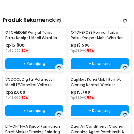
Produk Rekomendasi
OTOHEROES Penyiul Turbo
OTOHEROES Penyiul Turbo
Palsu Knalpot Mobil Whistler
Palsu Knalpot Mobil Whistler
1000-2400cc L - TUR007
1000-1800cc M 1.6-2.0 - TUR007
Rp
15.800
Rp
13.500
Rp
32.900
52%
Rp
28.900
54%
+ Keranjang
+ Keranjang
VODOOL Digital Voltmeter
Duplikat Kunci Mobil Remot
Mobil 12V Monitor Voltase
Cloning Kontrol Wireless
Baterai LED Display - QY836
433.92MHz 1 PCS - WE32
Rp
22.000
Rp
15.700
Rp
43.900
50%
Rp
33.900
54%
+ Keranjang
+ Keranjang
LIT-ONTNMA Spidol Permanen
Duer Air Conditioner Cleaner
Paint Marker Drawing Painting
Cleaning Agent Pembersih AC