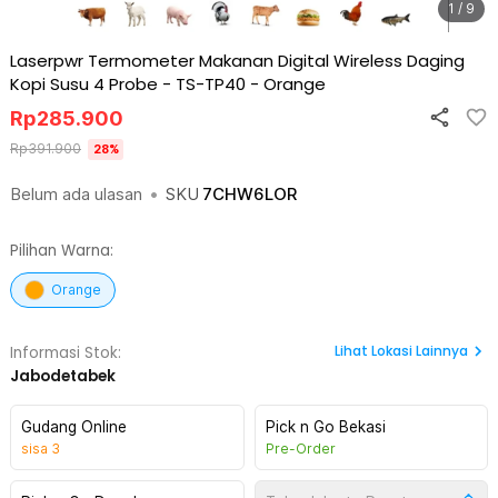
1 / 9
Laserpwr Termometer Makanan Digital Wireless Daging
Kopi Susu 4 Probe - TS-TP40
-
Orange
Rp
285.900
Rp
391.900
28
%
Belum ada ulasan
•
SKU
7CHW6LOR
Pilihan Warna:
Orange
Lihat
Lokasi Lainnya
Informasi Stok:
Jabodetabek
Gudang Online
Pick n Go Bekasi
sisa
3
Pre-Order