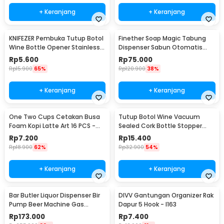
+ Keranjang
+ Keranjang
KNIFEZER Pembuka Tutup Botol
Finether Soap Magic Tabung
Wine Bottle Opener Stainless
Dispenser Sabun Otomatis
Steel - WS01
400ml - AD-03
Rp
5.600
Rp
75.000
Rp
15.900
65%
Rp
120.900
38%
+ Keranjang
+ Keranjang
One Two Cups Cetakan Busa
Tutup Botol Wine Vacuum
Foam Kopi Latte Art 16 PCS -
Sealed Cork Bottle Stopper
JJYE01
Stainless Steel - G94529
Rp
7.200
Rp
15.400
Rp
18.900
62%
Rp
32.900
54%
+ Keranjang
+ Keranjang
Bar Butler Liquor Dispenser Bir
DIVV Gantungan Organizer Rak
Pump Beer Machine Gas
Dapur 5 Hook - I163
Station 900ml - P-36
Rp
173.000
Rp
7.400