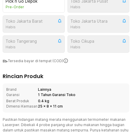
Pick n Go Depok
Toko Jakarta Pusat
Pre-Order
Habis
Toko Jakarta Barat
Toko Jakarta Utara
Habis
Habis
Toko Tangerang
Toko Cikupa
Habis
Habis
Tersedia bayar di tempat (COD)
Rincian Produk
Brand
Lainnya
Garansi
1 Tahun Garansi Toko
Berat Produk
0.4 kg
Dimensi Kemasan
25
x
8
x
11
cm
Pastikan hidangan matang merata menggunakan termometer makanan
Laserpwr. Dibekali 4 probe panjang ukur suhu makanan hingga bagian
dalam untuk pastikan masakan matang sempurna. Punya ketahanan suhu