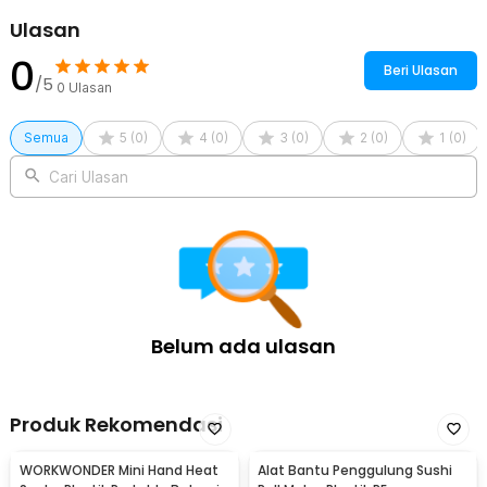
Ulasan
0
Beri Ulasan
/5
0
Ulasan
Semua
5
(
0
)
4
(
0
)
3
(
0
)
2
(
0
)
1
(
0
)
Cari Ulasan
Belum ada ulasan
Produk Rekomendasi
WORKWONDER Mini Hand Heat
Alat Bantu Penggulung Sushi