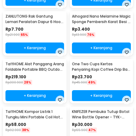
+ Keranjang
+ Keranjang
ZANLUTONG Rak Gantung
Aihogard Nano Melamine Magic
Lemari Peralatan Dapur 6 Hook
Sponge Pembersih Karat Besi -
Besi - 2137
CW62
Rp
7.700
Rp
3.400
Rp
21.900
65%
Rp
13.900
76%
+ Keranjang
+ Keranjang
TaffHOME Alat Panggang Arang
One Two Cups Kertas
Foldable Portable BBQ Outdoor
Penyaring Kopi Coffee Drip Bag
Grill Stove - HWSK77
Paper Filter 50PCS - T111
Rp
219.100
Rp
23.700
Rp
300.900
28%
Rp
45.900
49%
+ Keranjang
+ Keranjang
TaffHOME Kompor Listrik 1
KNIFEZER Pembuka Tutup Botol
Tungku Mini Portable Coil Hot
Wine Bottle Opener - TYK-
Plate 500W - C1-1000-03
074B
Rp
58.000
Rp
30.000
Rp
92.900
38%
Rp
55.900
47%