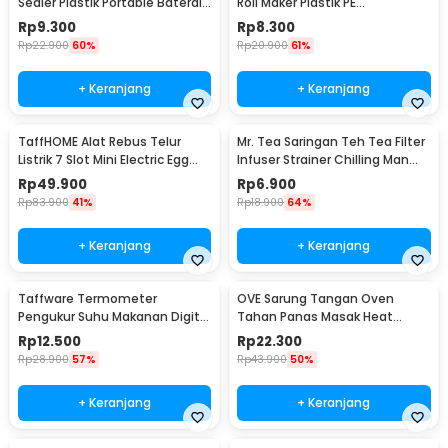
Sealer Plastik Portable Baterai
Roll Maker Plastik PE
AA - LX2000A
22x20.5x0.1cm - E1119
Rp
9.300
Rp
8.300
Rp
22.900
60%
Rp
20.900
61%
+ Keranjang
+ Keranjang
TaffHOME Alat Rebus Telur
Mr. Tea Saringan Teh Tea Filter
Listrik 7 Slot Mini Electric Egg
Infuser Strainer Chilling Man
Cooker 350W - YS-203
Silicon - MR03
Rp
49.900
Rp
6.900
Rp
83.900
41%
Rp
18.900
64%
+ Keranjang
+ Keranjang
Taffware Termometer
OVE Sarung Tangan Oven
Pengukur Suhu Makanan Digital
Tahan Panas Masak Heat
Daging Kopi Susu - TP101
Resistant Gloves - 540F
Rp
12.500
Rp
22.300
Rp
28.900
57%
Rp
43.900
50%
+ Keranjang
+ Keranjang