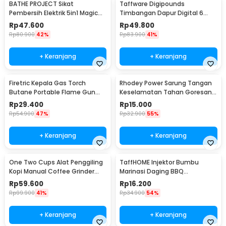
BATHE PROJECT Sikat
Taffware Digipounds
Pembersih Elektrik 5in1 Magic
Timbangan Dapur Digital 6
Brush Rechargeable - WQ8110
Satuan 1kg 0.1g - i2000
Rp
47.600
Rp
49.800
Rp
80.900
42%
Rp
83.900
41%
+ Keranjang
+ Keranjang
Firetric Kepala Gas Torch
Rhodey Power Sarung Tangan
Butane Portable Flame Gun
Keselamatan Tahan Goresan
Adjustable - 807
Pisau - EN388
Rp
29.400
Rp
15.000
Rp
54.900
47%
Rp
32.900
55%
+ Keranjang
+ Keranjang
One Two Cups Alat Penggiling
TaffHOME Injektor Bumbu
Kopi Manual Coffee Grinder
Marinasi Daging BBQ
Portable - WFCG9800
Seasoning Injector - HC117
Rp
59.600
Rp
16.200
Rp
99.900
41%
Rp
34.900
54%
+ Keranjang
+ Keranjang