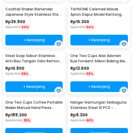
Cocktail Shaker Bartender
TaffHOME Celemek Masak
Japanese Style Stainless Steel
Apron Dapur Model Kantong
200ml
Pola Spatula - JJ41
Rp
35.800
Rp
15.300
Rp
63.900
44%
Rp
32.900
54%
+ Keranjang
+ Keranjang
Steel Soap Sabun Stainless
One Two Cups Alas Adonan
Anti Bau Tangan Odor Remove
Kue Fondant Silikon Baking Mat
- HW071
Anti Slip - JJ3873
Rp
10.800
Rp
13.600
Rp
25.900
59%
Rp
29.900
55%
+ Keranjang
+ Keranjang
One Two Cups Coffee Portable
Hanger Gantungan Serbaguna
Maker Manual Hand Press
Stainless Steel 10 PCS -
Espresso 300ml - T35066
M127105
Rp
189.200
Rp
9.300
Rp
286.900
35%
Rp
22.900
60%