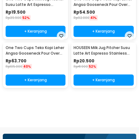
Susu Latte Art Espresso
Angsa Gooseneck Pour Over
Stainless Steel 5oz - S06HG
Drip Kettle 250ml - AA049
Rp
19.500
Rp
54.500
Rp
39.900
52%
Rp
92.000
41%
+ Keranjang
+ Keranjang
One Two Cups Teko Kopi Leher
HOUSEEN Milk Jug Pitcher Susu
Angsa Gooseneck Pour Over
Latte Art Espresso Stainless
Drip Kettle 350ml - AA049
Steel 55ml - DL060
Rp
63.700
Rp
20.500
Rp
105.000
40%
Rp
41.900
52%
+ Keranjang
+ Keranjang
Beli Sekarang