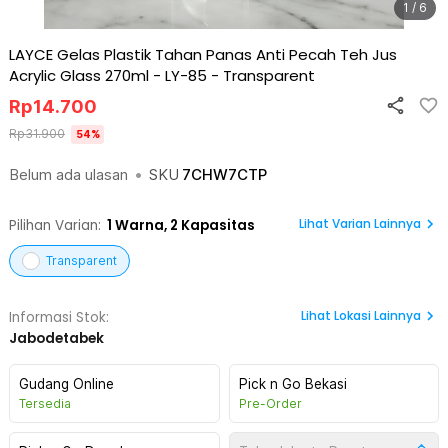
1 / 6
LAYCE Gelas Plastik Tahan Panas Anti Pecah Teh Jus
Acrylic Glass 270ml - LY-85
-
Transparent
Rp
14.700
Rp
31.900
54
%
Belum ada ulasan
•
SKU
7CHW7CTP
Lihat Varian Lainnya
Pilihan Varian:
1
Warna,
2 Kapasitas
Transparent
Lihat
Lokasi Lainnya
Informasi Stok:
Jabodetabek
Gudang Online
Pick n Go Bekasi
Tersedia
Pre-Order