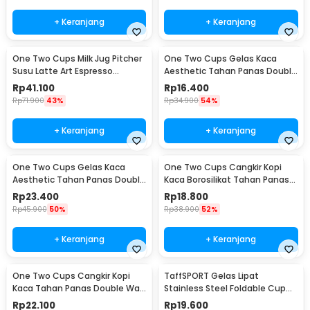
+ Keranjang
+ Keranjang
One Two Cups Milk Jug Pitcher
One Two Cups Gelas Kaca
Susu Latte Art Espresso
Aesthetic Tahan Panas Double
Stainless Steel 350ml - 10084
Wall Glass 250ml - PLY1704
Rp
41.100
Rp
16.400
Rp
71.900
43%
Rp
34.900
54%
+ Keranjang
+ Keranjang
One Two Cups Gelas Kaca
One Two Cups Cangkir Kopi
Aesthetic Tahan Panas Double
Kaca Borosilikat Tahan Panas
Wall Glass 433ml - PLY1704
Double Wall Cup 160ml
Rp
23.400
Rp
18.800
Rp
45.900
50%
Rp
38.900
52%
+ Keranjang
+ Keranjang
One Two Cups Cangkir Kopi
TaffSPORT Gelas Lipat
Kaca Tahan Panas Double Wall
Stainless Steel Foldable Cup
Cup 180ml - DOME240
Carabiner 240ml - F180
Rp
22.100
Rp
19.600