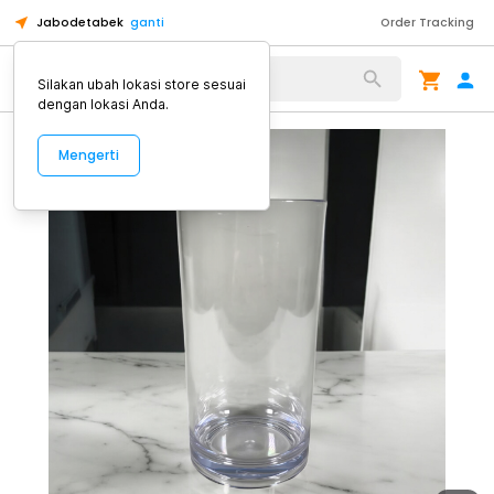
Jabodetabek
ganti
Order Tracking
Alat Kopi
Silakan ubah lokasi store sesuai
dengan lokasi Anda.
Mengerti