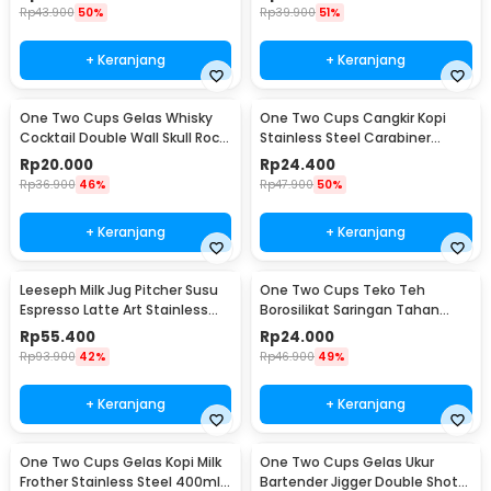
Rp
43.900
50%
Rp
39.900
51%
+ Keranjang
+ Keranjang
One Two Cups Gelas Whisky
One Two Cups Cangkir Kopi
Cocktail Double Wall Skull Rock
Stainless Steel Carabiner
Glass 150ml - SG-02
Camping Cup 220ml - C125
Rp
20.000
Rp
24.400
Rp
36.900
46%
Rp
47.900
50%
+ Keranjang
+ Keranjang
Leeseph Milk Jug Pitcher Susu
One Two Cups Teko Teh
Espresso Latte Art Stainless
Borosilikat Saringan Tahan
Steel 600ml - L-2016
Panas Teapot 500ml - TP-757
Rp
55.400
Rp
24.000
Rp
93.900
42%
Rp
46.900
49%
+ Keranjang
+ Keranjang
One Two Cups Gelas Kopi Milk
One Two Cups Gelas Ukur
Frother Stainless Steel 400ml -
Bartender Jigger Double Shot