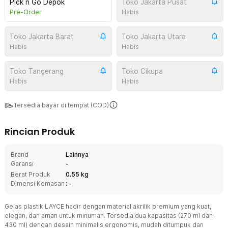
Pick n Go Depok
Toko Jakarta Pusat
Pre-Order
Habis
Toko Jakarta Barat
Toko Jakarta Utara
Habis
Habis
Toko Tangerang
Toko Cikupa
Habis
Habis
Tersedia bayar di tempat (COD)
Rincian Produk
Brand
Lainnya
Garansi
-
Berat Produk
0.55 kg
Dimensi Kemasan
: -
Gelas plastik LAYCE hadir dengan material akrilik premium yang kuat,
elegan, dan aman untuk minuman. Tersedia dua kapasitas (270 ml dan
430 ml) dengan desain minimalis ergonomis, mudah ditumpuk dan