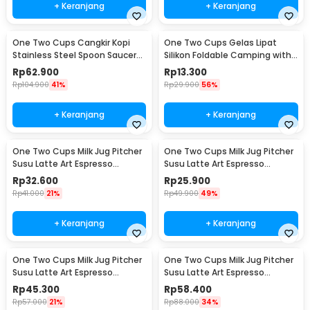
+ Keranjang
+ Keranjang
One Two Cups Cangkir Kopi
One Two Cups Gelas Lipat
Stainless Steel Spoon Saucer
Silikon Foldable Camping with
Cup 120ml - 201
Strap 200ml - F120
Rp
62.900
Rp
13.300
Rp
104.900
41%
Rp
29.900
56%
+ Keranjang
+ Keranjang
One Two Cups Milk Jug Pitcher
One Two Cups Milk Jug Pitcher
Susu Latte Art Espresso
Susu Latte Art Espresso
Stainless Steel 350ml - J068
Stainless Steel 150ml - J068
Rp
32.600
Rp
25.900
Rp
41.000
21%
Rp
49.900
49%
+ Keranjang
+ Keranjang
One Two Cups Milk Jug Pitcher
One Two Cups Milk Jug Pitcher
Susu Latte Art Espresso
Susu Latte Art Espresso
Stainless Steel 600ml - J068
Stainless Steel 900ml - J068
Rp
45.300
Rp
58.400
Rp
57.000
21%
Rp
88.000
34%