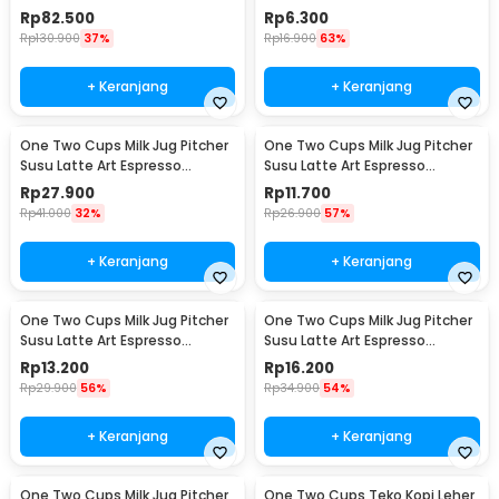
WZ0011
15ml and 30ml - LE2
Rp
82.500
Rp
6.300
Rp
130.900
37%
Rp
16.900
63%
+ Keranjang
+ Keranjang
One Two Cups Milk Jug Pitcher
One Two Cups Milk Jug Pitcher
Susu Latte Art Espresso
Susu Latte Art Espresso
Stainless Steel 200ml - J068
Stainless Steel 1oz - S06HG
Rp
27.900
Rp
11.700
Rp
41.000
32%
Rp
26.900
57%
+ Keranjang
+ Keranjang
One Two Cups Milk Jug Pitcher
One Two Cups Milk Jug Pitcher
Susu Latte Art Espresso
Susu Latte Art Espresso
Stainless Steel 1.5oz - S06HG
Stainless Steel 3oz - S06HG
Rp
13.200
Rp
16.200
Rp
29.900
56%
Rp
34.900
54%
+ Keranjang
+ Keranjang
One Two Cups Milk Jug Pitcher
One Two Cups Teko Kopi Leher