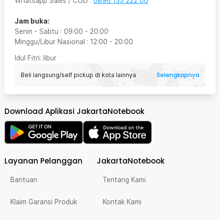
Whatsapp Sales / COD
:
0896 135 222 00
Jam buka:
Senin - Sabtu
:
09:00
-
20:00
Minggu/Libur Nasional
:
12:00
-
20:00
Idul Fitri
: libur
Selengkapnya
Beli langsung/self pickup di kota lainnya
Download Aplikasi JakartaNotebook
Layanan Pelanggan
JakartaNotebook
Bantuan
Tentang Kami
Klaim Garansi Produk
Kontak Kami