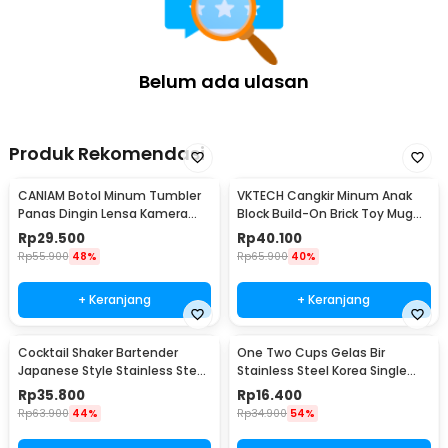
Belum ada ulasan
Produk Rekomendasi
CANIAM Botol Minum Tumbler
VKTECH Cangkir Minum Anak
Panas Dingin Lensa Kamera
Block Build-On Brick Toy Mug
24-105mm 400ml
350ml - 936SN
Rp
29.500
Rp
40.100
Rp
55.900
48%
Rp
65.900
40%
+ Keranjang
+ Keranjang
Cocktail Shaker Bartender
One Two Cups Gelas Bir
Japanese Style Stainless Steel
Stainless Steel Korea Single
200ml
Wall Glass 180ml - J070
Rp
35.800
Rp
16.400
Rp
63.900
44%
Rp
34.900
54%