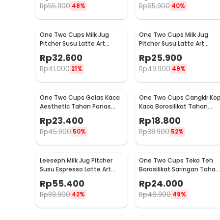
Rp
55.900
Rp
65.900
48%
40%
One Two Cups Milk Jug
One Two Cups Milk Jug
Pitcher Susu Latte Art
Pitcher Susu Latte Art
Espresso Stainless Steel
Espresso Stainless Steel
Rp
32.600
Rp
25.900
350ml - J068
150ml - J068
Rp
41.000
Rp
49.900
21%
49%
One Two Cups Gelas Kaca
One Two Cups Cangkir Kop
Aesthetic Tahan Panas
Kaca Borosilikat Tahan
Double Wall Glass 433ml -
Panas Double Wall Cup
Rp
23.400
Rp
18.800
PLY1704
160ml
Rp
45.900
Rp
38.900
50%
52%
Leeseph Milk Jug Pitcher
One Two Cups Teko Teh
Susu Espresso Latte Art
Borosilikat Saringan Tahan
Stainless Steel 600ml - L-
Panas Teapot 500ml - TP-
Rp
55.400
Rp
24.000
2016
757
Rp
93.900
Rp
46.900
42%
49%