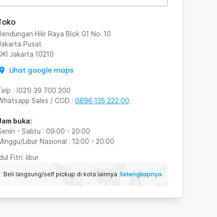
Toko
Bendungan Hilir Raya Blok G1 No. 10
Jakarta Pusat
DKI Jakarta
10210
Lihat google maps
Telp
:
(021) 39 700 200
Whatsapp Sales / COD
:
0896 135 222 00
Jam buka:
Senin - Sabtu
:
09:00
-
20:00
Minggu/Libur Nasional
:
12:00
-
20:00
Idul Fitri
: libur
Selengkapnya
Beli langsung/self pickup di kota lainnya