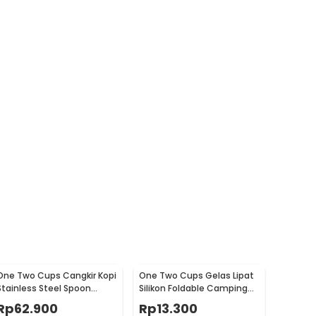
One Two Cups Cangkir Kopi
One Two Cups Gelas Lipat
Stainless Steel Spoon
Silikon Foldable Camping
Saucer Cup 120ml - 201
with Strap 200ml - F120
Rp
62.900
Rp
13.300