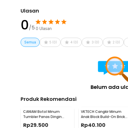
Ulasan
0
/5
0
Ulasan
Semua
5
(
0
)
4
(
0
)
3
(
0
)
2
(
0
)
Belum ada ul
Produk Rekomendasi
CANIAM Botol Minum
VKTECH Cangkir Minum
Tumbler Panas Dingin
Anak Block Build-On Brick
Lensa Kamera 24-105mm
Toy Mug 350ml - 936SN
Rp
29.500
Rp
40.100
400ml