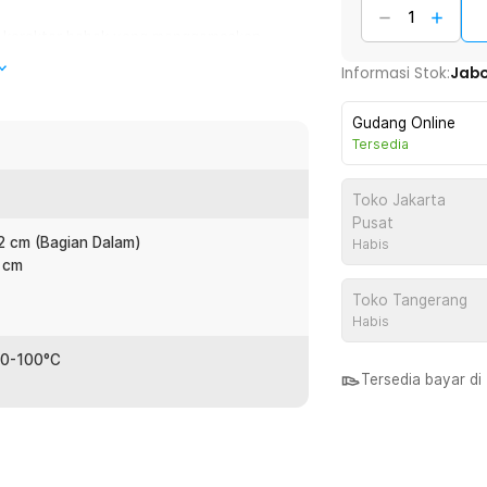
in karakter bebek yang menggemaskan.
 tampilan minuman terlihat lebih cantik
Informasi Stok:
Jab
leksi.
Gudang Online
ini mampu menonjolkan warna minuman
Tersedia
ah, sehingga aman digunakan untuk
-hari.
Toko Jakarta
Pusat
.2 cm (Bagian Dalam)
Habis
ntuk menyajikan kopi, susu, teh, jus,
5 cm
unakan tanpa terasa terlalu besar atau
Toko Tangerang
Habis
 0-100°C
:
Tersedia bayar d
thetic Mug 400ml - L400