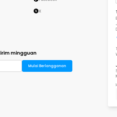
X
kirim mingguan
Mulai Berlangganan