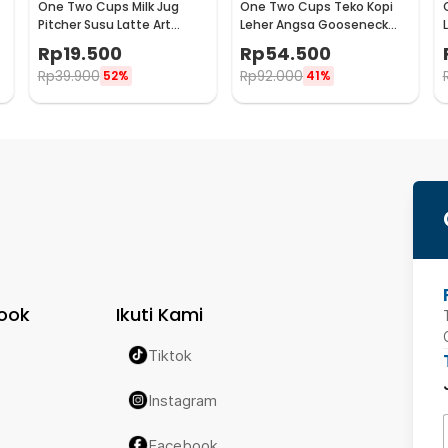
One Two Cups Milk Jug
One Two Cups Teko Kopi
Pitcher Susu Latte Art
Leher Angsa Gooseneck
Espresso Stainless Steel
Pour Over Drip Kettle 250ml
Rp
19.500
Rp
54.500
5oz - S06HG
- AA049
Rp
39.900
Rp
92.000
52%
41%
ook
Ikuti Kami
Tiktok
Instagram
Facebook