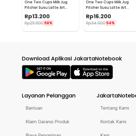
One Two Cups Milk Jug
One Two Cups Milk Jug
Pitcher Susu Latte Art
Pitcher Susu Latte Art
Espresso Stainless Steel
Espresso Stainless Steel
Rp
13.200
Rp
16.200
1.5oz - S06HG
3oz - S06HG
Rp
29.900
Rp
34.900
56%
54%
Download Aplikasi JakartaNotebook
Layanan Pelanggan
JakartaNoteb
Bantuan
Tentang Kami
Klaim Garansi Produk
Kontak Kami
Biaya Pengiriman
Karir