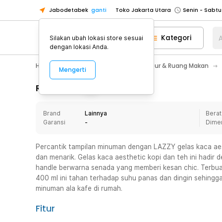
Jabodetabek
ganti
Toko Jakarta Utara
Toko Tangerang
Kategori
A
Silakan ubah lokasi store sesuai
Toko Cikupa
dengan lokasi Anda.
Pick n Go Jakarta Barat
Senin - J
Home Appliance
Perlengkapan Dapur & Ruang Makan
Mengerti
Pick n Go Bekasi
Senin - Jumat (08
Pick n Go Depok
Senin - Jumat (08
Rincian Produk
Toko Jakarta Pusat
Senin - Sabtu
Brand
Lainnya
Berat
Toko Jakarta Barat
Senin - Sabtu
Garansi
-
Dime
Toko Jakarta Utara
Toko Tangerang
Percantik tampilan minuman dengan LAZZY gelas kaca aes
dan menarik. Gelas kaca aesthetic kopi dan teh ini hadir
Toko Cikupa
handle berwarna senada yang memberi kesan chic. Terbuat 
Pick n Go Jakarta Barat
Senin - J
400 ml ini tahan terhadap suhu panas dan dingin sehing
minuman ala kafe di rumah.
Pick n Go Bekasi
Senin - Jumat (08
Pick n Go Depok
Senin - Jumat (08
Fitur