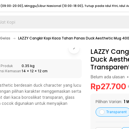
lat Kopi
umat (07:00 - 20:00), Sabtu - Minggu (08:00 - 20:00), Tutup pada Idul Fitri
Sele
Gelas
LAZZY Cangkir Kopi Kaca Tahan Panas Duck Aesthetic Mug 40
:00 - 20:00), Sabtu - Minggu/ Libur Nasional (08:00 - 17:00)
Selengkapnya
:00 - 20:00), Sabtu - Minggu/ Libur Nasional (08:00 - 17:00)
LAZZY Cang
Selengkapnya
Duck Aesth
 (09:00-20:00), Minggu/Libur Nasional (12:00-20:00), Tutup pada Idul Fitri
Sele
Transparen
 Produk
0.35 kg
 (09:00-20:00), Minggu/Libur Nasional (12:00-20:00), Tutup pada Idul Fitri
Sele
nsi Kemasan
14
x
12
x
12
cm
Belum ada ulasan
•
Rp
27.700
thetic berdesain duck character yang lucu
 dengan pilihan karakter menggemaskan serta
dari kaca borosilikat transparan, glass
umat (07:00 - 20:00), Sabtu - Minggu (08:00 - 20:00), Tutup pada Idul Fitri
Sele
Pilihan Varian:
1
W
ga cocok digunakan untuk menyajikan
:00 - 20:00), Sabtu - Minggu/ Libur Nasional (08:00 - 17:00)
Selengkapnya
Transparent
:00 - 20:00), Sabtu - Minggu/ Libur Nasional (08:00 - 17:00)
Selengkapnya