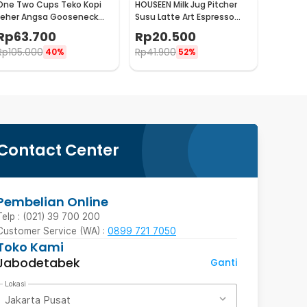
One Two Cups Teko Kopi
HOUSEEN Milk Jug Pitcher
Leher Angsa Gooseneck
Susu Latte Art Espresso
Pour Over Drip Kettle 350ml
Stainless Steel 55ml -
Rp
63.700
Rp
20.500
- AA049
DL060
Rp
105.000
Rp
41.900
40%
52%
Contact Center
Pembelian Online
Telp : (021) 39 700 200
Customer Service (WA) :
0899 721 7050
Toko Kami
Jabodetabek
Ganti
Lokasi
Jakarta Pusat