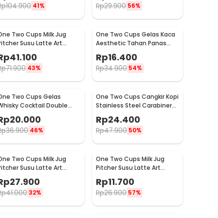
Rp
104.900
Rp
29.900
41%
56%
One Two Cups Milk Jug
One Two Cups Gelas Kaca
Pitcher Susu Latte Art
Aesthetic Tahan Panas
Espresso Stainless Steel
Double Wall Glass 250ml -
Rp
41.100
Rp
16.400
350ml - 10084
PLY1704
Rp
71.900
Rp
34.900
43%
54%
One Two Cups Gelas
One Two Cups Cangkir Kopi
Whisky Cocktail Double
Stainless Steel Carabiner
Wall Skull Rock Glass 150ml
Camping Cup 220ml - C125
Rp
20.000
Rp
24.400
- SG-02
Rp
36.900
Rp
47.900
46%
50%
One Two Cups Milk Jug
One Two Cups Milk Jug
Pitcher Susu Latte Art
Pitcher Susu Latte Art
Espresso Stainless Steel
Espresso Stainless Steel
Rp
27.900
Rp
11.700
200ml - J068
1oz - S06HG
Rp
41.000
Rp
26.900
32%
57%