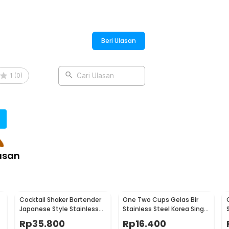
Beri Ulasan
1
(
0
)
Cari Ulasan
asan
Cocktail Shaker Bartender
One Two Cups Gelas Bir
Japanese Style Stainless
Stainless Steel Korea Single
Steel 200ml
Wall Glass 180ml - J070
Rp
35.800
Rp
16.400