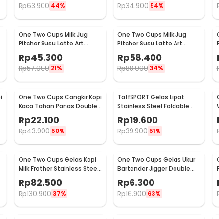
Rp
63.900
Rp
34.900
44%
54%
One Two Cups Milk Jug
One Two Cups Milk Jug
Pitcher Susu Latte Art
Pitcher Susu Latte Art
Espresso Stainless Steel
Espresso Stainless Steel
Rp
45.300
Rp
58.400
600ml - J068
900ml - J068
Rp
57.000
Rp
88.000
21%
34%
i
One Two Cups Cangkir Kopi
TaffSPORT Gelas Lipat
Kaca Tahan Panas Double
Stainless Steel Foldable
Wall Cup 180ml - DOME240
Cup Carabiner 240ml -
Rp
22.100
Rp
19.600
F180
Rp
43.900
Rp
39.900
50%
51%
One Two Cups Gelas Kopi
One Two Cups Gelas Ukur
Milk Frother Stainless Steel
Bartender Jigger Double
400ml - WZ0011
Shot 15ml and 30ml - LE2
Rp
82.500
Rp
6.300
Rp
130.900
Rp
16.900
37%
63%