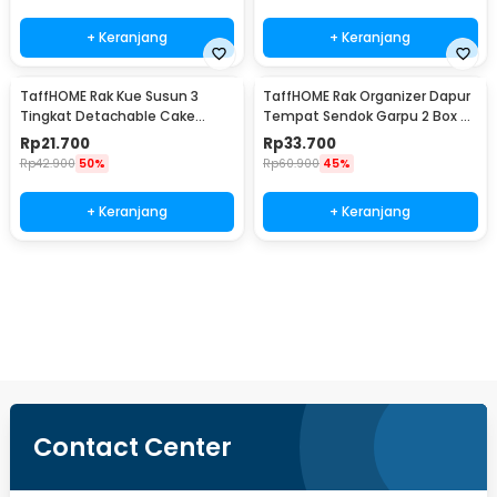
+ Keranjang
+ Keranjang
TaffHOME Rak Kue Susun 3
TaffHOME Rak Organizer Dapur
Tingkat Detachable Cake
Tempat Sendok Garpu 2 Box -
Stand Display - CF431
LL251
Rp
21.700
Rp
33.700
Rp
42.900
50%
Rp
60.900
45%
+ Keranjang
+ Keranjang
Beli Sekarang
Contact Center