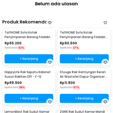
Belum ada ulasan
Produk Rekomendasi
TaffHOME Sofa Kotak
TaffHOME Sofa Kotak
Penyimpanan Barang Foldable
Penyimpanan Barang Foldable
Storage Box 30x30x30cm - L170
Storage Box 48x30x30cm - L170
Rp
55.200
Rp
90.600
Rp
93.900
42%
Rp
141.900
37%
+ Keranjang
+ Keranjang
HappyLife Rak Sepatu Kabinet
Stouge Rak Gantungan Keran
Susun Rakitan DIY - F-12
Air Wastafel Dapur Organizer -
PXM19
Rp
99.900
Rp
11.800
Rp
153.900
36%
Rp
26.900
57%
+ Keranjang
+ Keranjang
LemonBest Rak Sudut Kamar
ZGRK Rak Sudut Kamar Mandi