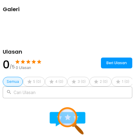
Kelengkapan Produk
Galeri
Rincian yang Anda dapatkan untuk pembelian produk ini:
1 x LBT Rak Tisu Kamar Mandi Rectangular Shelf Carbon Steel -
G56
2 x Perekat
Ulasan
0
Beri Ulasan
/5
0
Ulasan
Semua
5
(
0
)
4
(
0
)
3
(
0
)
2
(
0
)
1
(
0
)
Cari Ulasan