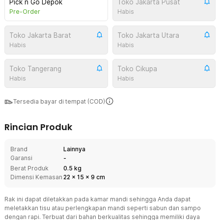
Pick n Go Depok
Toko Jakarta Pusat
Pre-Order
Habis
Toko Jakarta Barat
Toko Jakarta Utara
Habis
Habis
Toko Tangerang
Toko Cikupa
Habis
Habis
Tersedia bayar di tempat (COD)
Rincian Produk
Brand
Lainnya
Garansi
-
Berat Produk
0.5 kg
Dimensi Kemasan
22
x
15
x
9
cm
Rak ini dapat diletakkan pada kamar mandi sehingga Anda dapat
meletakkan tisu atau perlengkapan mandi seperti sabun dan sampo
dengan rapi. Terbuat dari bahan berkualitas sehingga memiliki daya