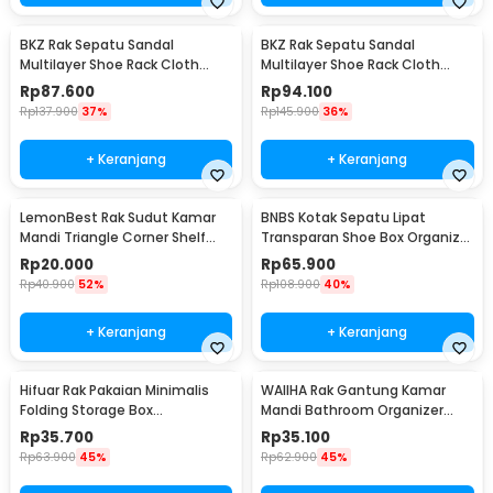
BKZ Rak Sepatu Sandal
BKZ Rak Sepatu Sandal
Multilayer Shoe Rack Cloth
Multilayer Shoe Rack Cloth
Storage 7 Layer - F10
Storage 9 Layer - F10
Rp
87.600
Rp
94.100
Rp
137.900
37%
Rp
145.900
36%
+ Keranjang
+ Keranjang
LemonBest Rak Sudut Kamar
BNBS Kotak Sepatu Lipat
Mandi Triangle Corner Shelf
Transparan Shoe Box Organizer
Stainless Steel - G49
6 PCS Size L - LF010
Rp
20.000
Rp
65.900
Rp
40.900
52%
Rp
108.900
40%
+ Keranjang
+ Keranjang
Hifuar Rak Pakaian Minimalis
WAIIHA Rak Gantung Kamar
Folding Storage Box
Mandi Bathroom Organizer
95x33x14cm - HR01
Rack Stainless Steel L - W21
Rp
35.700
Rp
35.100
Rp
63.900
45%
Rp
62.900
45%