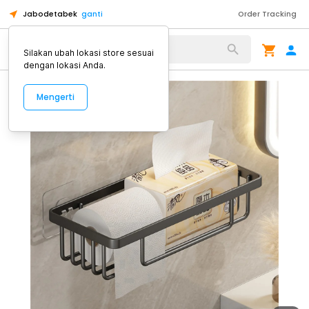
Jabodetabek
ganti
Order Tracking
Alat Kopi
Silakan ubah lokasi store sesuai
dengan lokasi Anda.
Mengerti