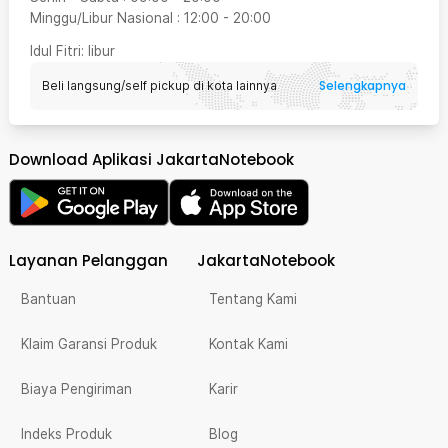
Minggu/Libur Nasional
:
12:00
-
20:00
Idul Fitri
: libur
Selengkapnya
Beli langsung/self pickup di kota lainnya
Download Aplikasi JakartaNotebook
Layanan Pelanggan
JakartaNotebook
Bantuan
Tentang Kami
Klaim Garansi Produk
Kontak Kami
Biaya Pengiriman
Karir
Indeks Produk
Blog