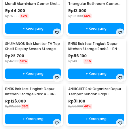
Mandi Aluminium Corner Shelf
Triangular Bathroom Corner
Rack 2 Layers - G48
Shelf Plastik - ST145
Rp
44.200
Rp
13.000
Rp
75.900
42%
Rp
28.900
56%
+ Keranjang
+ Keranjang
SHUIMANOU Rak Monitor TV Top
BNBS Rak Laci Tingkat Dapur
Shelf Display Screen Storage
Kitchen Storage Rack 3 - BN-
Desk Riser - G255
2713 / BN-2714
Rp
22.700
Rp
96.100
Rp
44.900
50%
Rp
148.900
36%
+ Keranjang
+ Keranjang
BNBS Rak Laci Tingkat Dapur
ANHICHEF Rak Organizer Dapur
Kitchen Storage Rack 4 - BN-
Tempat Sendok Garpu
2713 / BN-2714
Tableware Storage Box - PP23
Rp
126.000
Rp
31.100
Rp
195.900
36%
Rp
56.900
46%
+ Keranjang
+ Keranjang