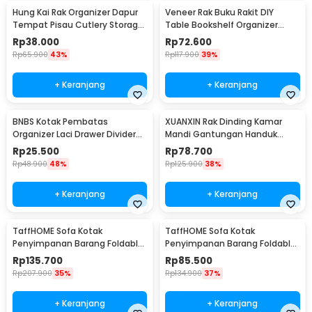
Hung Kai Rak Organizer Dapur
Veneer Rak Buku Rakit DIY
Tempat Pisau Cutlery Storage
Table Bookshelf Organizer
Box - PP23
Kayu 50x17x34.5cm - ZW404
Rp
38.000
Rp
72.600
Rp
65.900
43%
Rp
117.900
39%
+ Keranjang
+ Keranjang
BNBS Kotak Pembatas
XUANXIN Rak Dinding Kamar
Organizer Laci Drawer Divider
Mandi Gantungan Handuk
Box Plastik 8 PCS - HJ1992
Double Layer - B04-1
Rp
25.500
Rp
78.700
Rp
48.900
48%
Rp
125.900
38%
+ Keranjang
+ Keranjang
TaffHOME Sofa Kotak
TaffHOME Sofa Kotak
Penyimpanan Barang Foldable
Penyimpanan Barang Foldable
Storage Box 76x38x36.5cm -
Storage Box 38x38x36.5cm -
Rp
135.700
Rp
85.500
L1705
L1705
Rp
207.900
35%
Rp
134.900
37%
+ Keranjang
+ Keranjang