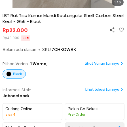
1 / 6
LBT Rak Tisu Kamar Mandi Rectangular Shelf Carbon Steel
Kecil - G56
-
Black
Rp
22.000
Rp
43.900
50
%
Belum ada ulasan
•
SKU
7CHKGWBK
Lihat Varian Lainnya
Pilihan Varian:
1
Warna,
Black
Lihat
Lokasi Lainnya
Informasi Stok:
Jabodetabek
Gudang Online
Pick n Go Bekasi
sisa
4
Pre-Order