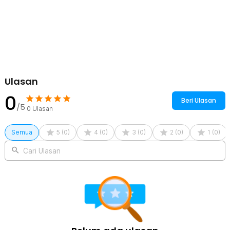
Selain untuk minyak, botol ini juga bisa Anda manfaatkan untuk
menyimpan berbagai bumbu masakan yang memiliki sifat cair. Anda
bisa menyemprotkan larutan bumbu ke makanan yang ingin
dimasak seperti daging, ayam, dan lainnya.
Kelengkapan Produk
Rincian yang Anda dapatkan untuk pembelian produk ini:
Ulasan
1 x LEDOZI Botol Minyak Semprot Kaca Spray Oil Bottle
Borosilicate 250ml - AAB049
0
Beri Ulasan
/5
0
Ulasan
Semua
5
(
0
)
4
(
0
)
3
(
0
)
2
(
0
)
1
(
0
)
Cari Ulasan