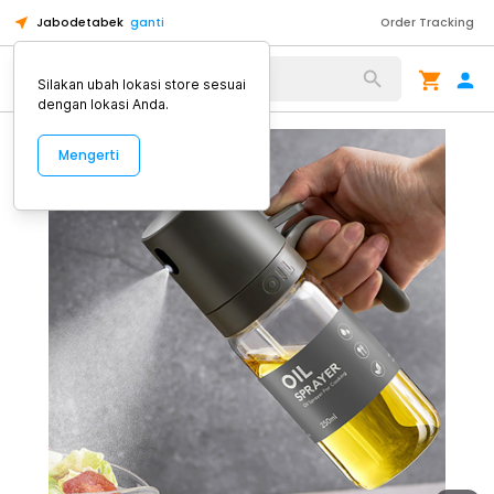
Jabodetabek
ganti
Order Tracking
Alat Kopi
Silakan ubah lokasi store sesuai
dengan lokasi Anda.
Mengerti