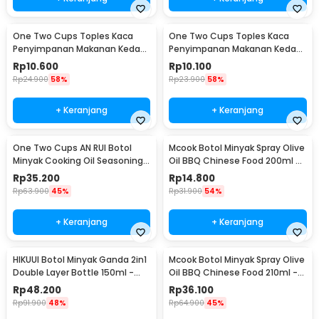
One Two Cups Toples Kaca
One Two Cups Toples Kaca
Penyimpanan Makanan Kedap
Penyimpanan Makanan Kedap
Udara Storage Jar 350ml -
Udara Storage Jar 250ml -
Rp
10.600
Rp
10.100
GH1270
GH1270
Rp
24.900
58%
Rp
23.900
58%
+ Keranjang
+ Keranjang
One Two Cups AN RUI Botol
Mcook Botol Minyak Spray Olive
Minyak Cooking Oil Seasoning
Oil BBQ Chinese Food 200ml -
Bottle 550ml - YH-033
M219
Rp
35.200
Rp
14.800
Rp
63.900
45%
Rp
31.900
54%
+ Keranjang
+ Keranjang
HIKUUI Botol Minyak Ganda 2in1
Mcook Botol Minyak Spray Olive
Double Layer Bottle 150ml -
Oil BBQ Chinese Food 210ml -
HI150
M2194
Rp
48.200
Rp
36.100
Rp
91.900
48%
Rp
64.900
45%