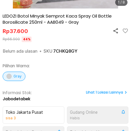
1 / 8
LEDOZI Botol Minyak Semprot Kaca Spray Oil Bottle
Borosilicate 250ml - AAB049
-
Gray
Rp
37.600
Rp
66.900
44
%
Belum ada ulasan
•
SKU
7CHKQ8GY
Pilihan Warna:
Gray
Lihat
1
Lokasi Lainnya
Informasi Stok:
Jabodetabek
Toko Jakarta Pusat
Gudang Online
sisa
3
Habis