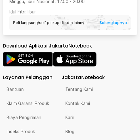
Minggu/Libur Nasional
:
12:00
-
20:00
Idul Fitri
: libur
Selengkapnya
Beli langsung/self pickup di kota lainnya
Download Aplikasi JakartaNotebook
Layanan Pelanggan
JakartaNotebook
Bantuan
Tentang Kami
Klaim Garansi Produk
Kontak Kami
Biaya Pengiriman
Karir
Indeks Produk
Blog