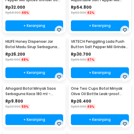
- CIQ
Grinder 100ml - 15CE7
Rp
32.000
Rp
54.800
Rp
58.900
46%
Rp
92.900
42%
+ Keranjang
+ Keranjang
HILIFE Honey Dispenser Jar
VKTECH Penggiling Lada Push
Botol Madu Sirup Serbaguna
Button Salt Pepper Mill Grinder
200ml - H1742
135ml - MG600A
Rp
26.200
Rp
30.700
Rp
49.900
48%
Rp
56.900
47%
+ Keranjang
+ Keranjang
Aihogard Botol Minyak Saos
One Two Cups Botol Minyak
Serbaguna Kaca 180 ml -
Olive Oil Bottle Leak-proof
CW192
500ml - CW199
Rp
9.800
Rp
26.400
Rp
23.900
59%
Rp
50.900
49%
+ Keranjang
+ Keranjang