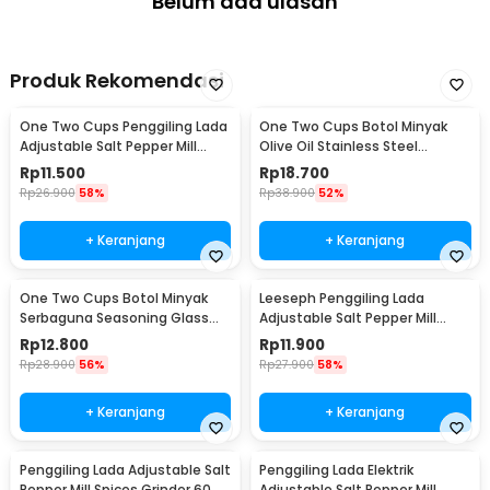
Belum ada ulasan
Produk Rekomendasi
One Two Cups Penggiling Lada
One Two Cups Botol Minyak
Adjustable Salt Pepper Mill
Olive Oil Stainless Steel
Grinder 160ml - M15996
Platted 500ml - OT50
Rp
11.500
Rp
18.700
Rp
26.900
58%
Rp
38.900
52%
+ Keranjang
+ Keranjang
One Two Cups Botol Minyak
Leeseph Penggiling Lada
Serbaguna Seasoning Glass
Adjustable Salt Pepper Mill
Jar 630ml - CY180
Grinder 80ml - M1599
Rp
12.800
Rp
11.900
Rp
28.900
56%
Rp
27.900
58%
+ Keranjang
+ Keranjang
Penggiling Lada Adjustable Salt
Penggiling Lada Elektrik
Pepper Mill Spices Grinder 60ml
Adjustable Salt Pepper Mill