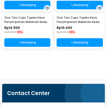
+ Keranjang
+ Keranjang
One Two Cups Toples Kaca
One Two Cups Toples Kaca
Penyimpanan Makanan Kedap
Penyimpanan Makanan Kedap
Udara Glass Jar 410ml - GH1270
Udara Glass Jar 280ml -
Rp
14.900
Rp
10.400
GH1270
Rp
32.900
55%
Rp
24.900
59%
+ Keranjang
+ Keranjang
Beli Sekarang
Contact Center