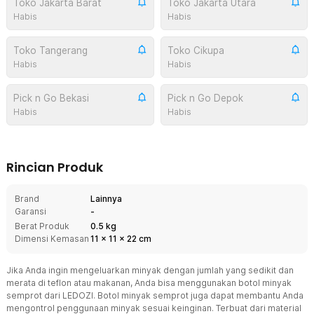
Toko Jakarta Barat
Toko Jakarta Utara
Habis
Habis
Toko Tangerang
Toko Cikupa
Habis
Habis
Pick n Go Bekasi
Pick n Go Depok
Habis
Habis
Rincian Produk
Brand
Lainnya
Garansi
-
Berat Produk
0.5 kg
Dimensi Kemasan
11
x
11
x
22
cm
Jika Anda ingin mengeluarkan minyak dengan jumlah yang sedikit dan
merata di teflon atau makanan, Anda bisa menggunakan botol minyak
semprot dari LEDOZI. Botol minyak semprot juga dapat membantu Anda
mengontrol penggunaan minyak sesuai keinginan. Terbuat dari material