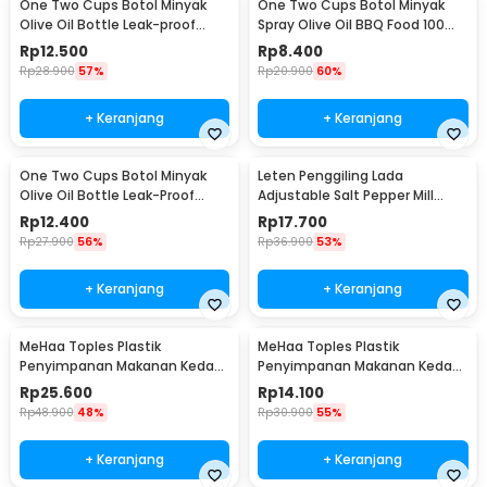
One Two Cups Botol Minyak
One Two Cups Botol Minyak
Olive Oil Bottle Leak-proof
Spray Olive Oil BBQ Food 100ml
300ml - CW199
- HEA-1075
Rp
12.500
Rp
8.400
Rp
28.900
57%
Rp
20.900
60%
+ Keranjang
+ Keranjang
One Two Cups Botol Minyak
Leten Penggiling Lada
Olive Oil Bottle Leak-Proof
Adjustable Salt Pepper Mill
300ml - KG57H
Grinder - 9179
Rp
12.400
Rp
17.700
Rp
27.900
56%
Rp
36.900
53%
+ Keranjang
+ Keranjang
MeHaa Toples Plastik
MeHaa Toples Plastik
Penyimpanan Makanan Kedap
Penyimpanan Makanan Kedap
Udara Storage Jar 1.8L - YF0086
Udara Storage Jar 700ml -
Rp
25.600
Rp
14.100
YF0086
Rp
48.900
48%
Rp
30.900
55%
+ Keranjang
+ Keranjang