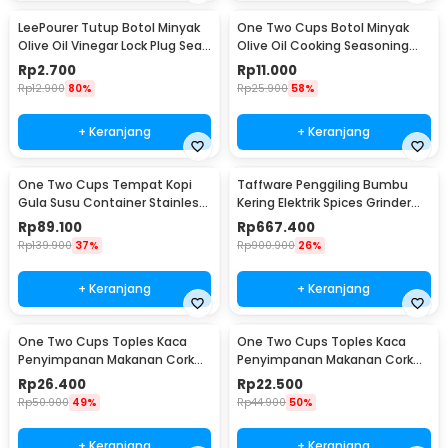
LeePourer Tutup Botol Minyak
One Two Cups Botol Minyak
Olive Oil Vinegar Lock Plug Seal
Olive Oil Cooking Seasoning
- HE131
Bottle 500ml - CW200
Rp
2.700
Rp
11.000
Rp
12.900
80%
Rp
25.900
58%
+ Keranjang
+ Keranjang
One Two Cups Tempat Kopi
Taffware Penggiling Bumbu
Gula Susu Container Stainless
Kering Elektrik Spices Grinder
Steel 1.5L - MSS19
800g 2400W - HC-800Y
Rp
89.100
Rp
667.400
Rp
139.900
37%
Rp
900.900
26%
+ Keranjang
+ Keranjang
One Two Cups Toples Kaca
One Two Cups Toples Kaca
Penyimpanan Makanan Cork
Penyimpanan Makanan Cork
Seal Storage Jar 800ml - E1
Seal Storage Jar 500ml - E1
Rp
26.400
Rp
22.500
Rp
50.900
49%
Rp
44.900
50%
+ Keranjang
+ Keranjang