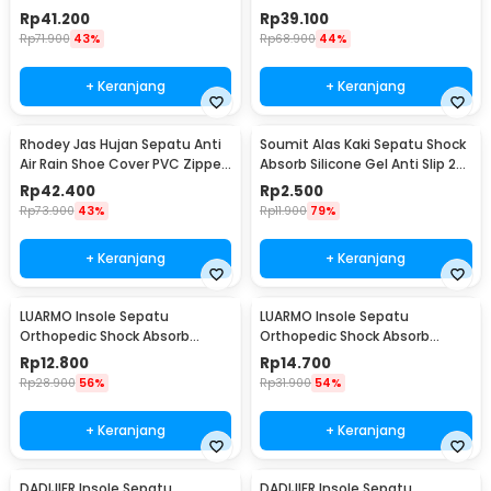
Reflector S - H-212
Reflector M - H-212
Rp
41.200
Rp
39.100
Rp
71.900
43%
Rp
68.900
44%
+ Keranjang
+ Keranjang
Rhodey Jas Hujan Sepatu Anti
Soumit Alas Kaki Sepatu Shock
Air Rain Shoe Cover PVC Zipper
Absorb Silicone Gel Anti Slip 2
Reflector L - H-212
PCS - MJ003
Rp
42.400
Rp
2.500
Rp
73.900
43%
Rp
11.900
79%
+ Keranjang
+ Keranjang
LUARMO Insole Sepatu
LUARMO Insole Sepatu
Orthopedic Shock Absorb
Orthopedic Shock Absorb
Cushioned EVA Foam M - L3
Cushioned EVA Foam L - L3
Rp
12.800
Rp
14.700
Rp
28.900
56%
Rp
31.900
54%
+ Keranjang
+ Keranjang
DADIJIER Insole Sepatu
DADIJIER Insole Sepatu