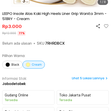
1 / 8
LEEPO Insole Alas Kaki High Heels Liner Grip Wanita 3mm -
518RY
-
Cream
Rp
3.000
Rp
12.900
77
%
Belum ada ulasan
•
SKU
7RHRDBCX
Pilihan Warna:
Black
Cream
Lihat
5
Lokasi Lainnya
Informasi Stok:
Jabodetabek
Gudang Online
Toko Jakarta Pusat
Tersedia
Tersedia