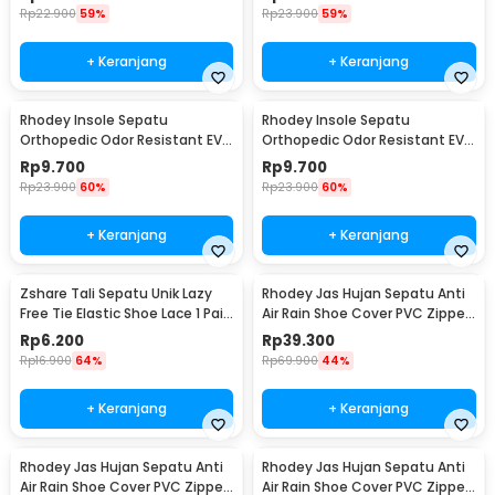
Rp
22.900
59%
Rp
23.900
59%
+ Keranjang
+ Keranjang
Rhodey Insole Sepatu
Rhodey Insole Sepatu
Orthopedic Odor Resistant EVA
Orthopedic Odor Resistant EVA
Foam 41 - Y3Y27
Foam 42 - Y3Y27
Rp
9.700
Rp
9.700
Rp
23.900
60%
Rp
23.900
60%
+ Keranjang
+ Keranjang
Zshare Tali Sepatu Unik Lazy
Rhodey Jas Hujan Sepatu Anti
Free Tie Elastic Shoe Lace 1 Pair
Air Rain Shoe Cover PVC Zipper
- T10
Reflector XL - H-212
Rp
6.200
Rp
39.300
Rp
16.900
64%
Rp
69.900
44%
+ Keranjang
+ Keranjang
Rhodey Jas Hujan Sepatu Anti
Rhodey Jas Hujan Sepatu Anti
Air Rain Shoe Cover PVC Zipper
Air Rain Shoe Cover PVC Zipper