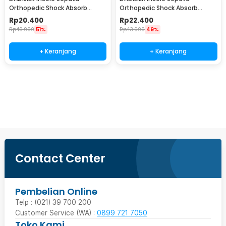
Orthopedic Shock Absorb
Orthopedic Shock Absorb
Silicone Gel M - KYL
Silicone Gel L - KYL
Rp
20.400
Rp
22.400
Rp
40.900
51%
Rp
43.900
49%
+ Keranjang
+ Keranjang
Beli Sekarang
Contact Center
Pembelian Online
Telp : (021) 39 700 200
Customer Service (WA) :
0899 721 7050
Toko Kami