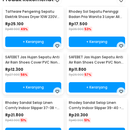
Taffware Pengering Sepatu
Rhodey Sol Sepatu Peninggi
Elektrik Shoes Dryer 10W 220V
Badan Pria Wanita 3 Layer All
EU Plug - TPS2
Size - C-728
Rp
25.100
Rp
17.500
Rp
48.900
49%
Rp
36.900
53%
+ Keranjang
+ Keranjang
SAFEBET Jas Hujan Sepatu Anti
SAFEBET Jas Hujan Sepatu Anti
Air Rain Shoes Cover PVC Non
Air Rain Shoes Cover PVC Non
Slip Strap M 37-39 - H-101
Slip Strap XL 42-43 - H-101
Rp
12.300
Rp
11.800
Rp
27.900
56%
Rp
26.900
57%
+ Keranjang
+ Keranjang
Rhodey Sandal Selop Linen
Rhodey Sandal Selop Linen
Comfy Indoor Slipper 37-38 -
Comfy Indoor Slipper 39-40 -
YT22
YT22
Rp
21.800
Rp
20.300
Rp
43.900
51%
Rp
40.900
51%