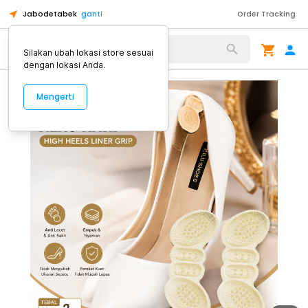
Jabodetabek
ganti
Order Tracking
Alat Kopi
Silakan ubah lokasi store sesuai
dengan lokasi Anda.
Mengerti