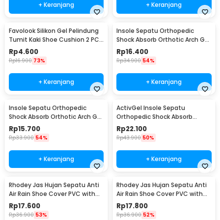
+ Keranjang
+ Keranjang
Favolook Silikon Gel Pelindung
Insole Sepatu Orthopedic
Tumit Kaki Shoe Cushion 2 PCS
Shock Absorb Orthotic Arch Gel
- Z166
Foam S - ZYD17
Rp
4.600
Rp
16.400
Rp
16.900
73%
Rp
34.900
54%
+ Keranjang
+ Keranjang
Insole Sepatu Orthopedic
ActivGel Insole Sepatu
Shock Absorb Orthotic Arch Gel
Orthopedic Shock Absorb
Foam L - ZYD17
Silicone Gel S
Rp
15.700
Rp
22.100
Rp
33.900
54%
Rp
43.900
50%
+ Keranjang
+ Keranjang
Rhodey Jas Hujan Sepatu Anti
Rhodey Jas Hujan Sepatu Anti
Air Rain Shoe Cover PVC with
Air Rain Shoe Cover PVC with
Zipper M - F-300
Zipper L - F-300
Rp
17.600
Rp
17.800
Rp
36.900
53%
Rp
36.900
52%