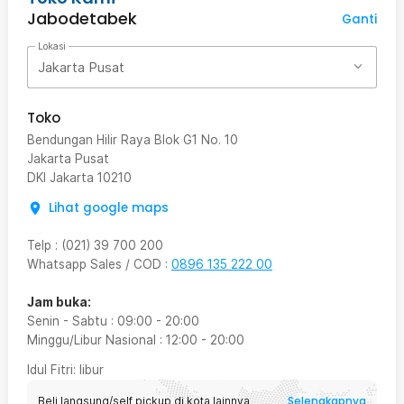
Jabodetabek
Ganti
Lokasi
Jakarta Pusat
Toko
Bendungan Hilir Raya Blok G1 No. 10
Jakarta Pusat
DKI Jakarta
10210
Lihat google maps
Telp
:
(021) 39 700 200
Whatsapp Sales / COD
:
0896 135 222 00
Jam buka:
Senin - Sabtu
:
09:00
-
20:00
Minggu/Libur Nasional
:
12:00
-
20:00
Idul Fitri
: libur
Selengkapnya
Beli langsung/self pickup di kota lainnya