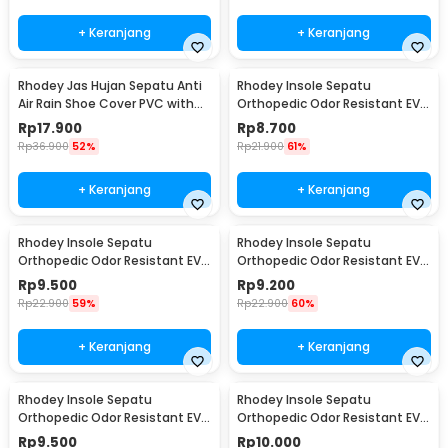
+ Keranjang
+ Keranjang
Rhodey Jas Hujan Sepatu Anti
Rhodey Insole Sepatu
Air Rain Shoe Cover PVC with
Orthopedic Odor Resistant EVA
Zipper XL - F-300
Foam 35 - Y3Y27
Rp
17.900
Rp
8.700
Rp
36.900
52%
Rp
21.900
61%
+ Keranjang
+ Keranjang
Rhodey Insole Sepatu
Rhodey Insole Sepatu
Orthopedic Odor Resistant EVA
Orthopedic Odor Resistant EVA
Foam 37 - Y3Y27
Foam 38 - Y3Y27
Rp
9.500
Rp
9.200
Rp
22.900
59%
Rp
22.900
60%
+ Keranjang
+ Keranjang
Rhodey Insole Sepatu
Rhodey Insole Sepatu
Orthopedic Odor Resistant EVA
Orthopedic Odor Resistant EVA
Foam 39 - Y3Y27
Foam 40 - Y3Y27
Rp
9.500
Rp
10.000