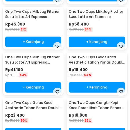
One Two Cups Milk Jug Pitcher
One Two Cups Milk Jug Pitcher
Susu Latte Art Espresso
Susu Latte Art Espresso
Stainless Steel 600ml - J068
Stainless Steel 900ml - J068
Rp
45.300
Rp
58.400
Rp
57.000
21%
Rp
88.000
34%
+ Keranjang
+ Keranjang
One Two Cups Milk Jug Pitcher
One Two Cups Gelas Kaca
Susu Latte Art Espresso
Aesthetic Tahan Panas Double
Stainless Steel 350ml - 10084
Wall Glass 250ml - PLY1704
Rp
41.100
Rp
16.400
Rp
71.900
43%
Rp
34.900
54%
+ Keranjang
+ Keranjang
One Two Cups Gelas Kaca
One Two Cups Cangkir Kopi
Aesthetic Tahan Panas Double
Kaca Borosilikat Tahan Panas
Wall Glass 433ml - PLY1704
Double Wall Cup 160ml
Rp
23.400
Rp
18.800
Rp
45.900
50%
Rp
38.900
52%