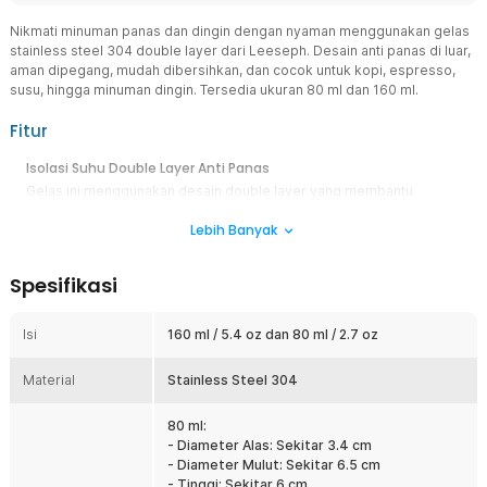
Nikmati minuman panas dan dingin dengan nyaman menggunakan gelas
stainless steel 304 double layer dari Leeseph. Desain anti panas di luar,
aman dipegang, mudah dibersihkan, dan cocok untuk kopi, espresso,
susu, hingga minuman dingin. Tersedia ukuran 80 ml dan 160 ml.
Fitur
Isolasi Suhu Double Layer Anti Panas
Gelas ini menggunakan desain double layer yang membantu
menjaga suhu minuman lebih stabil lebih lama. Lapisan luar tidak
Lebih Banyak
langsung menghantarkan panas sehingga aman dipegang tanpa
membuat tangan kepanasan. Cocok untuk menyajikan kopi panas,
espresso, maupun minuman dingin tanpa embun berlebih.
Spesifikasi
Mudah Dibersihkan dan Higienis
Bagian dalam gelas memiliki finishing mirror polish yang halus
Isi
160 ml / 5.4 oz dan 80 ml / 2.7 oz
sehingga tidak mudah meninggalkan noda atau residu minuman.
Proses pembersihan menjadi lebih cepat dan praktis hanya dengan
Material
sabun pencuci piring biasa. Aman digunakan berulang kali tanpa
Stainless Steel 304
memengaruhi rasa minuman.
80 ml:
Material Stainless Steel 304 Berkualitas
- Diameter Alas: Sekitar 3.4 cm
Terbuat dari stainless steel 304 food grade yang dikenal kuat,
- Diameter Mulut: Sekitar 6.5 cm
tahan karat, dan aman untuk makanan serta minuman. Material ini
- Tinggi: Sekitar 6 cm