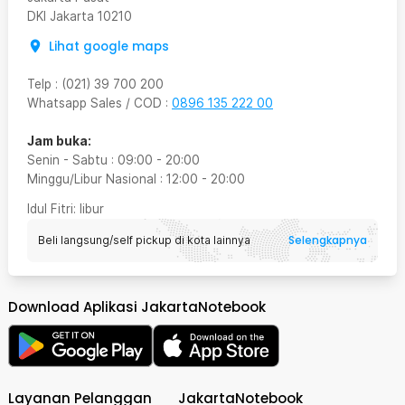
DKI Jakarta
10210
Lihat google maps
Telp
:
(021) 39 700 200
Whatsapp Sales / COD
:
0896 135 222 00
Jam buka:
Senin - Sabtu
:
09:00
-
20:00
Minggu/Libur Nasional
:
12:00
-
20:00
Idul Fitri
: libur
Selengkapnya
Beli langsung/self pickup di kota lainnya
Download Aplikasi JakartaNotebook
Layanan Pelanggan
JakartaNotebook