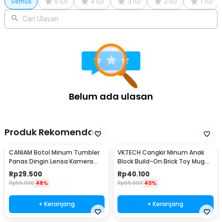
Semua
5
(
0
)
4
(
0
)
3
(
0
)
2
(
0
)
1
(
0
)
Cari Ulasan
Belum ada ulasan
Produk Rekomendasi
CANIAM Botol Minum Tumbler
VKTECH Cangkir Minum Anak
Panas Dingin Lensa Kamera
Block Build-On Brick Toy Mug
24-105mm 400ml
350ml - 936SN
Rp
29.500
Rp
40.100
Rp
55.900
48%
Rp
65.900
40%
+ Keranjang
+ Keranjang