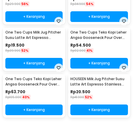
Rp
29.900
56%
Rp
34.900
54%
+ Keranjang
+ Keranjang
One Two Cups Milk Jug Pitcher
One Two Cups Teko Kopi Leher
Susu Latte Art Espresso
Angsa Gooseneck Pour Over
Stainless Steel 5oz - S06HG
Drip Kettle 250ml - AA049
Rp
19.500
Rp
54.500
Rp
39.900
52%
Rp
92.000
41%
+ Keranjang
+ Keranjang
One Two Cups Teko Kopi Leher
HOUSEEN Milk Jug Pitcher Susu
Angsa Gooseneck Pour Over
Latte Art Espresso Stainless
Drip Kettle 350ml - AA049
Steel 55ml - DL060
Rp
63.700
Rp
20.500
Rp
105.000
40%
Rp
41.900
52%
+ Keranjang
+ Keranjang