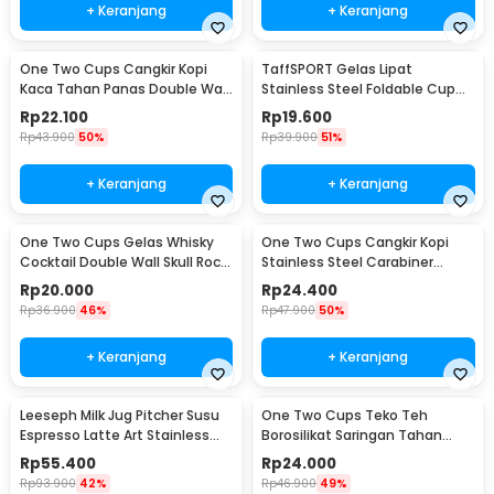
+ Keranjang
+ Keranjang
One Two Cups Cangkir Kopi
TaffSPORT Gelas Lipat
Kaca Tahan Panas Double Wall
Stainless Steel Foldable Cup
Cup 180ml - DOME240
Carabiner 240ml - F180
Rp
22.100
Rp
19.600
Rp
43.900
50%
Rp
39.900
51%
+ Keranjang
+ Keranjang
One Two Cups Gelas Whisky
One Two Cups Cangkir Kopi
Cocktail Double Wall Skull Rock
Stainless Steel Carabiner
Glass 150ml - SG-02
Camping Cup 220ml - C125
Rp
20.000
Rp
24.400
Rp
36.900
46%
Rp
47.900
50%
+ Keranjang
+ Keranjang
Leeseph Milk Jug Pitcher Susu
One Two Cups Teko Teh
Espresso Latte Art Stainless
Borosilikat Saringan Tahan
Steel 600ml - L-2016
Panas Teapot 500ml - TP-757
Rp
55.400
Rp
24.000
Rp
93.900
42%
Rp
46.900
49%