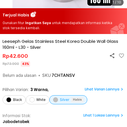
1 / 10
Terjual Habis
Gunakan fitur
Ingatkan Saya
untuk mendapatkan informasi ketika
stok tersedia kembali.
Leeseph Gelas Stainless Steel Korea Double Wall Glass
160ml - L30
-
Silver
Rp
42.600
Rp
73.900
43
%
Belum ada ulasan
•
SKU
7CHTANSV
Lihat Varian Lainnya
Pilihan Varian:
3
Warna,
Black
White
Silver
Habis
Lihat
1
Lokasi Lainnya
Informasi Stok:
Jabodetabek