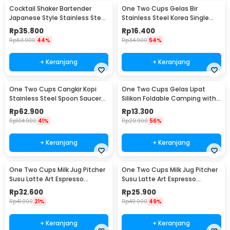
Cocktail Shaker Bartender
One Two Cups Gelas Bir
Japanese Style Stainless Steel
Stainless Steel Korea Single
200ml
Wall Glass 180ml - J070
Rp
35.800
Rp
16.400
Rp
63.900
44%
Rp
34.900
54%
+ Keranjang
+ Keranjang
One Two Cups Cangkir Kopi
One Two Cups Gelas Lipat
Stainless Steel Spoon Saucer
Silikon Foldable Camping with
Cup 120ml - 201
Strap 200ml - F120
Rp
62.900
Rp
13.300
Rp
104.900
41%
Rp
29.900
56%
+ Keranjang
+ Keranjang
One Two Cups Milk Jug Pitcher
One Two Cups Milk Jug Pitcher
Susu Latte Art Espresso
Susu Latte Art Espresso
Stainless Steel 350ml - J068
Stainless Steel 150ml - J068
Rp
32.600
Rp
25.900
Rp
41.000
21%
Rp
49.900
49%
+ Keranjang
+ Keranjang