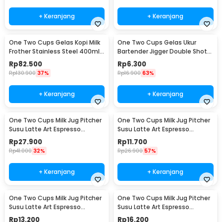
+ Keranjang
+ Keranjang
One Two Cups Gelas Kopi Milk
One Two Cups Gelas Ukur
Frother Stainless Steel 400ml -
Bartender Jigger Double Shot
WZ0011
15ml and 30ml - LE2
Rp
82.500
Rp
6.300
Rp
130.900
37%
Rp
16.900
63%
+ Keranjang
+ Keranjang
One Two Cups Milk Jug Pitcher
One Two Cups Milk Jug Pitcher
Susu Latte Art Espresso
Susu Latte Art Espresso
Stainless Steel 200ml - J068
Stainless Steel 1oz - S06HG
Rp
27.900
Rp
11.700
Rp
41.000
32%
Rp
26.900
57%
+ Keranjang
+ Keranjang
One Two Cups Milk Jug Pitcher
One Two Cups Milk Jug Pitcher
Susu Latte Art Espresso
Susu Latte Art Espresso
Stainless Steel 1.5oz - S06HG
Stainless Steel 3oz - S06HG
Rp
13.200
Rp
16.200