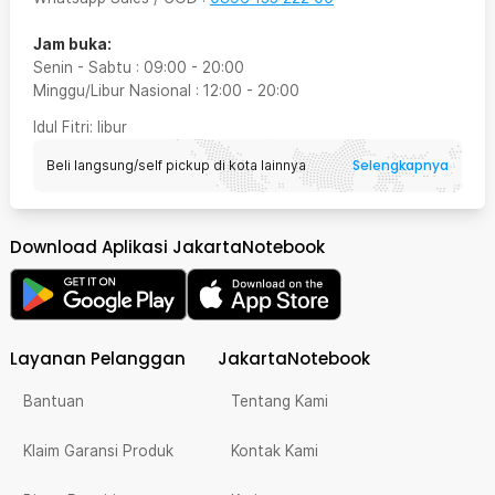
Jam buka:
Senin - Sabtu
:
09:00
-
20:00
Minggu/Libur Nasional
:
12:00
-
20:00
Idul Fitri
: libur
Selengkapnya
Beli langsung/self pickup di kota lainnya
Download Aplikasi JakartaNotebook
Layanan Pelanggan
JakartaNotebook
Bantuan
Tentang Kami
Klaim Garansi Produk
Kontak Kami