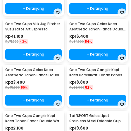
+ Keranjang
+ Keranjang
One Two Cups Milk Jug Pitcher
One Two Cups Gelas Kaca
Susu Latte Art Espresso
Aesthetic Tahan Panas Double
Stainless Steel 350ml - 10084
Wall Glass 250ml - PLY1704
Rp
41.100
Rp
16.400
Rp
71.900
43%
Rp
34.900
54%
+ Keranjang
+ Keranjang
One Two Cups Gelas Kaca
One Two Cups Cangkir Kopi
Aesthetic Tahan Panas Double
Kaca Borosilikat Tahan Panas
Wall Glass 433ml - PLY1704
Double Wall Cup 160ml
Rp
23.400
Rp
18.800
Rp
45.900
50%
Rp
38.900
52%
+ Keranjang
+ Keranjang
One Two Cups Cangkir Kopi
TaffSPORT Gelas Lipat
Kaca Tahan Panas Double Wall
Stainless Steel Foldable Cup
Cup 180ml - DOME240
Carabiner 240ml - F180
Rp
22.100
Rp
19.600