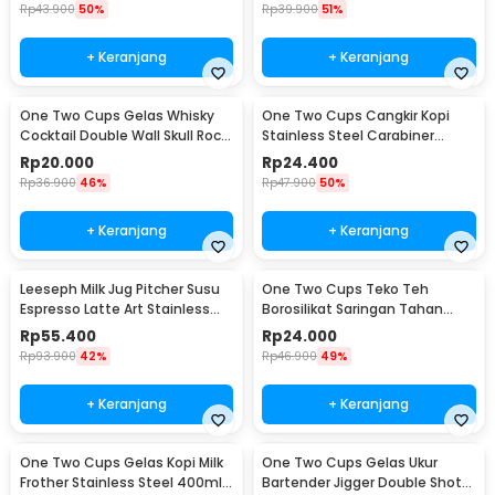
Rp
43.900
50%
Rp
39.900
51%
+ Keranjang
+ Keranjang
One Two Cups Gelas Whisky
One Two Cups Cangkir Kopi
Cocktail Double Wall Skull Rock
Stainless Steel Carabiner
Glass 150ml - SG-02
Camping Cup 220ml - C125
Rp
20.000
Rp
24.400
Rp
36.900
46%
Rp
47.900
50%
+ Keranjang
+ Keranjang
Leeseph Milk Jug Pitcher Susu
One Two Cups Teko Teh
Espresso Latte Art Stainless
Borosilikat Saringan Tahan
Steel 600ml - L-2016
Panas Teapot 500ml - TP-757
Rp
55.400
Rp
24.000
Rp
93.900
42%
Rp
46.900
49%
+ Keranjang
+ Keranjang
One Two Cups Gelas Kopi Milk
One Two Cups Gelas Ukur
Frother Stainless Steel 400ml -
Bartender Jigger Double Shot