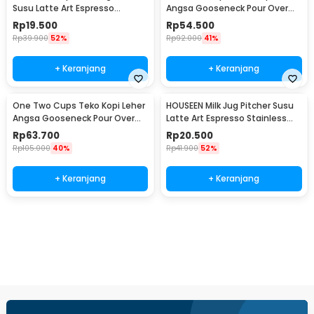
Susu Latte Art Espresso
Angsa Gooseneck Pour Over
Stainless Steel 5oz - S06HG
Drip Kettle 250ml - AA049
Rp
19.500
Rp
54.500
Rp
39.900
52%
Rp
92.000
41%
+ Keranjang
+ Keranjang
One Two Cups Teko Kopi Leher
HOUSEEN Milk Jug Pitcher Susu
Angsa Gooseneck Pour Over
Latte Art Espresso Stainless
Drip Kettle 350ml - AA049
Steel 55ml - DL060
Rp
63.700
Rp
20.500
Rp
105.000
40%
Rp
41.900
52%
+ Keranjang
+ Keranjang
Beli Sekarang