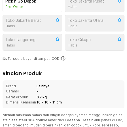
Pick n Go Depok
Toko Jakarta Pusat
Pre-Order
Habis
Toko Jakarta Barat
Toko Jakarta Utara
Habis
Habis
Toko Tangerang
Toko Cikupa
Habis
Habis
Tersedia bayar di tempat (COD)
Rincian Produk
Brand
Lainnya
Garansi
-
Berat Produk
0.2 kg
Dimensi Kemasan
10
x
10
x
11
cm
Nikmati minuman panas dan dingin dengan nyaman menggunakan gelas
stainless steel 304 double layer dari Leeseph. Desain anti panas di luar,
aman dipegang, mudah dibersihkan, dan cocok untuk kopi, espresso,