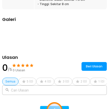
terasa nyaman di bibir saat digunakan. Desain ini mengurangi risiko
- Tinggi: Sekitar 8 cm
bibir terasa tajam atau tidak nyaman ketika minum. Memberikan
pengalaman minum yang lebih aman dan premium.
Galeri
Pilihan Kapasitas Fleksibel
Tersedia dalam dua ukuran kapasitas yaitu 80 ml dan 160 ml yang
dapat disesuaikan dengan kebutuhan. Ukuran kecil cocok untuk
espresso atau coffee shot, sedangkan ukuran besar ideal untuk
kopi, susu, atau minuman lainnya. Fleksibel digunakan di rumah,
kafe, maupun saat traveling.
Kelengkapan Produk
Ulasan
Rincian yang Anda dapatkan untuk pembelian produk ini:
0
1 x Leeseph Gelas Stainless Steel Korea Double Wall Glass - L30
Beri Ulasan
/5
0
Ulasan
Semua
5
(
0
)
4
(
0
)
3
(
0
)
2
(
0
)
1
(
0
)
Cari Ulasan