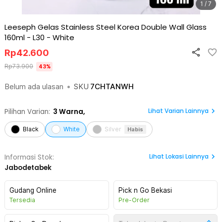
1 / 7
Leeseph Gelas Stainless Steel Korea Double Wall Glass
160ml - L30
-
White
Rp
42.600
Rp
73.900
43
%
Belum ada ulasan
•
SKU
7CHTANWH
Lihat Varian Lainnya
Pilihan Varian:
3
Warna,
Black
White
Silver
Habis
Lihat
Lokasi Lainnya
Informasi Stok:
Jabodetabek
Gudang Online
Pick n Go Bekasi
Tersedia
Pre-Order