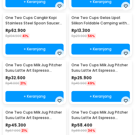
+ Keranjang
+ Keranjang
One Two Cups Cangkir Kopi
One Two Cups Gelas Lipat
Stainless Steel Spoon Saucer
Silikon Foldable Camping with
Cup 120ml - 201
Strap 200ml - F120
Rp
62.900
Rp
13.300
Rp
104.900
41%
Rp
29.900
56%
+ Keranjang
+ Keranjang
One Two Cups Milk Jug Pitcher
One Two Cups Milk Jug Pitcher
Susu Latte Art Espresso
Susu Latte Art Espresso
Stainless Steel 350ml - J068
Stainless Steel 150ml - J068
Rp
32.600
Rp
25.900
Rp
41.000
21%
Rp
49.900
49%
+ Keranjang
+ Keranjang
One Two Cups Milk Jug Pitcher
One Two Cups Milk Jug Pitcher
Susu Latte Art Espresso
Susu Latte Art Espresso
Stainless Steel 600ml - J068
Stainless Steel 900ml - J068
Rp
45.300
Rp
58.400
Rp
57.000
21%
Rp
88.000
34%