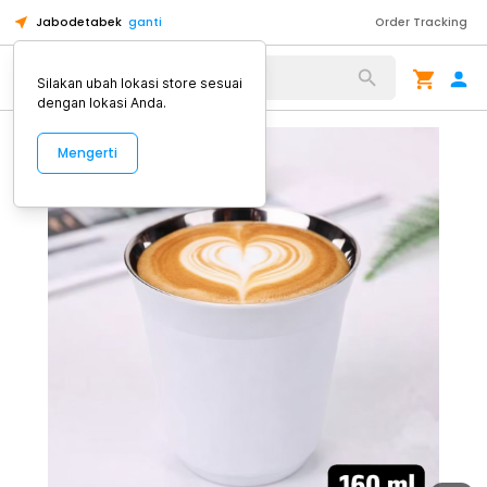
Jabodetabek
ganti
Order Tracking
Alat Kopi
Silakan ubah lokasi store sesuai
dengan lokasi Anda.
Mengerti