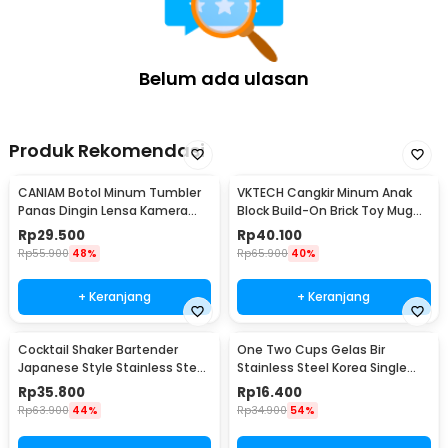
Belum ada ulasan
Produk Rekomendasi
CANIAM Botol Minum Tumbler
VKTECH Cangkir Minum Anak
Panas Dingin Lensa Kamera
Block Build-On Brick Toy Mug
24-105mm 400ml
350ml - 936SN
Rp
29.500
Rp
40.100
Rp
55.900
48%
Rp
65.900
40%
+ Keranjang
+ Keranjang
Cocktail Shaker Bartender
One Two Cups Gelas Bir
Japanese Style Stainless Steel
Stainless Steel Korea Single
200ml
Wall Glass 180ml - J070
Rp
35.800
Rp
16.400
Rp
63.900
44%
Rp
34.900
54%