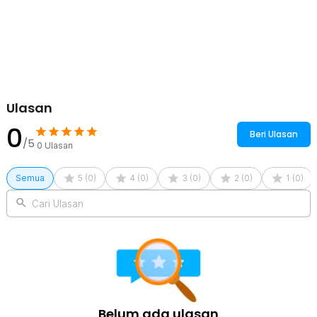
Kelengkapan Produk
Rincian yang Anda dapatkan untuk pembelian produk ini:
1 x LEIMIYUO Lampu Disko Ball LED Light Laser Sound Control
9W - AL-005
1 x Remot Kontrol
1 x Braket
1 x Adaptor Type C
1 Set Baut dan Fisher
Ulasan
1 x Panduan Penggunaan
0
Beri Ulasan
/5
0
Ulasan
Semua
5
(
0
)
4
(
0
)
3
(
0
)
2
(
0
)
1
(
0
)
Cari Ulasan
Belum ada ulasan