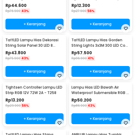
50 LED 5M - G5
Rp
44.600
Rp
12.300
Rp
76.900
43%
Rp
27.900
56%
+ Keranjang
+ Keranjang
TaffLED Lampu Hias Dekorasi
TaffLED Lampu Hias Gorden
String Solar Panel 30 LED 8
String Lights 3x3M 300 LED Cool
Mode 6.5M - 896
White 18W - 300L
Rp
43.800
Rp
57.500
Rp
75.900
43%
Rp
96.900
41%
+ Keranjang
+ Keranjang
Tightsen Controller Lampu LED
Lampu Hias LED Bawah Air
Strip RGB 12V 72W 2A - T258
Waterproof Submersible RGB 2
PCS with Remote - 13017
Rp
13.200
Rp
50.200
Rp
29.900
56%
Rp
86.900
43%
+ Keranjang
+ Keranjang
TaffLED Lampu Hias String
ANBLUB Lampu Hias Tumblr