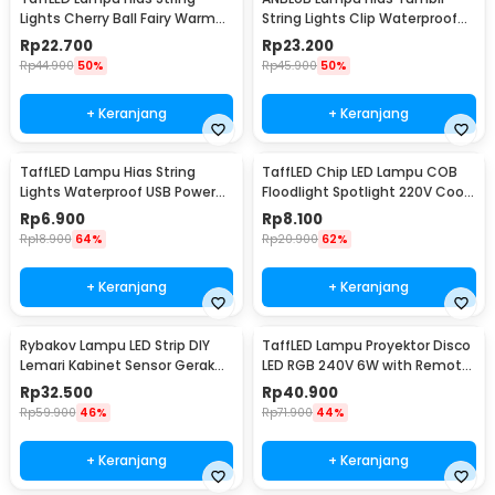
Lights Cherry Ball Fairy Warm
String Lights Clip Waterproof
White 5M - LY20W
20 LED 2M - 0606
Rp
22.700
Rp
23.200
Rp
44.900
50%
Rp
45.900
50%
+ Keranjang
+ Keranjang
TaffLED Lampu Hias String
TaffLED Chip LED Lampu COB
Lights Waterproof USB Power
Floodlight Spotlight 220V Cool
50 LED 5M - SZ
White 6000K 50W - COB4060-
Rp
6.900
Rp
8.100
AC220-50
Rp
18.900
64%
Rp
20.900
62%
+ Keranjang
+ Keranjang
Rybakov Lampu LED Strip DIY
TaffLED Lampu Proyektor Disco
Lemari Kabinet Sensor Gerak
LED RGB 240V 6W with Remote
4.5W 1M - 2835
Control - CY-LV-RG
Rp
32.500
Rp
40.900
Rp
59.900
46%
Rp
71.900
44%
+ Keranjang
+ Keranjang