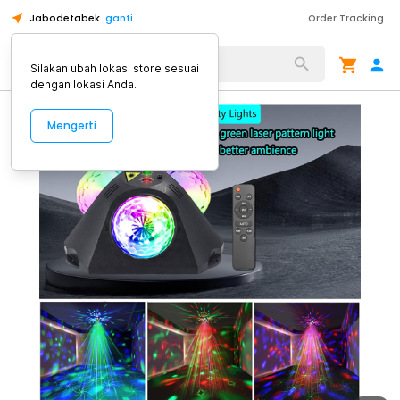
Jabodetabek
ganti
Order Tracking
Alat Kopi
Silakan ubah lokasi store sesuai
dengan lokasi Anda.
Mengerti