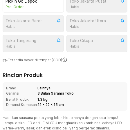
Pick n Go Depok
Toko Jakarta Pusat
Pre-Order
Habis
Toko Jakarta Barat
Toko Jakarta Utara
Habis
Habis
Toko Tangerang
Toko Cikupa
Habis
Habis
Tersedia bayar di tempat (COD)
Rincian Produk
Brand
Lainnya
Garansi
3 Bulan Garansi Toko
Berat Produk
1.3 kg
Dimensi Kemasan
22
x
22
x
15
cm
Hadirkan suasana pesta yang lebih hidup hanya dengan satu lampu!
Lampu disko LED dari LEIMIYOU menghadirkan kombinasi cahaya LED
warna-warni, laser, dan efek disko ball yang bergerak dinamis.