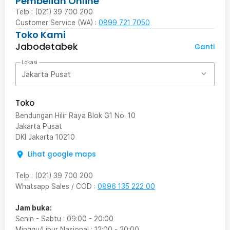
Pembelian Online
Telp : (021) 39 700 200
Customer Service (WA) :
0899 721 7050
Toko Kami
Jabodetabek
Ganti
Lokasi
Jakarta Pusat
Toko
Bendungan Hilir Raya Blok G1 No. 10
Jakarta Pusat
DKI Jakarta
10210
Lihat google maps
Telp
:
(021) 39 700 200
Whatsapp Sales / COD
:
0896 135 222 00
Jam buka:
Senin - Sabtu
:
09:00
-
20:00
Minggu/Libur Nasional
:
12:00
-
20:00