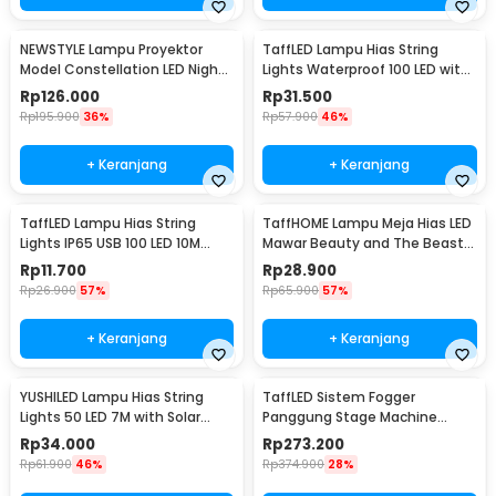
NEWSTYLE Lampu Proyektor
TaffLED Lampu Hias String
Model Constellation LED Night
Lights Waterproof 100 LED with
Light 3W 5V - NL-USB
Solar Panel - M071
Rp
126.000
Rp
31.500
Rp
195.900
36%
Rp
57.900
46%
+ Keranjang
+ Keranjang
TaffLED Lampu Hias String
TaffHOME Lampu Meja Hias LED
Lights IP65 USB 100 LED 10M
Mawar Beauty and The Beast
Warm White - TDC-01
Warm White - AC01
Rp
11.700
Rp
28.900
Rp
26.900
57%
Rp
65.900
57%
+ Keranjang
+ Keranjang
YUSHILED Lampu Hias String
TaffLED Sistem Fogger
Lights 50 LED 7M with Solar
Panggung Stage Machine
Panel - M072
Ejector with RGB LED - KY-
Rp
34.000
Rp
273.200
LED500
Rp
61.900
46%
Rp
374.900
28%