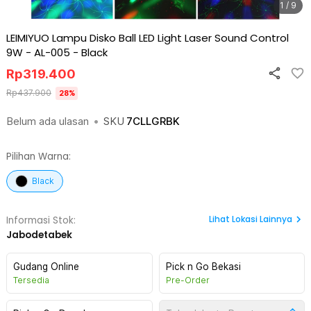
1 / 9
LEIMIYUO Lampu Disko Ball LED Light Laser Sound Control
9W - AL-005
-
Black
Rp
319.400
Rp
437.900
28
%
Belum ada ulasan
•
SKU
7CLLGRBK
Pilihan Warna:
Black
Lihat
Lokasi Lainnya
Informasi Stok:
Jabodetabek
Gudang Online
Pick n Go Bekasi
Tersedia
Pre-Order