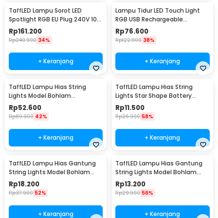
TaffLED Lampu Sorot LED
Lampu Tidur LED Touch Light
Spotlight RGB EU Plug 240V 10W
RGB USB Rechargeable
- L18RG
1500mAh 5V 3W - F8-1
Rp
161.200
Rp
76.600
Rp
240.900
34%
Rp
122.900
38%
+ Keranjang
+ Keranjang
TaffLED Lampu Hias String
TaffLED Lampu Hias String
Lights Model Bohlam
Lights Star Shape Battery
Waterproof 20 LED 5M - PD039
Power 20 LED 3M - 2G11
Rp
52.600
Rp
11.500
Rp
89.900
42%
Rp
26.900
58%
+ Keranjang
+ Keranjang
TaffLED Lampu Hias Gantung
TaffLED Lampu Hias Gantung
String Lights Model Bohlam
String Lights Model Bohlam
Mini Waterproof 6M - ZYD0931
Mini Waterproof 3M - ZYD0931
Rp
18.200
Rp
13.200
Rp
37.900
52%
Rp
29.900
56%
+ Keranjang
+ Keranjang