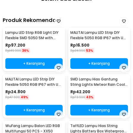
Produk Rekomendasi
Lampu LED Strip RGB Light DIY
MALITAI Lampu LED Strip DIY
Flexible SMD 5050 5M with
Flexible 5050 RGB IP67 with USB
Remote
Controller 1M - SMD2835
Rp
97.200
Rp
16.500
Rp
149.900
36%
Rp
34.900
53%
+ Keranjang
+ Keranjang
MALITAI Lampu LED Strip DIY
SMD Lampu Hias Gantung
Flexible 5050 RGB IP67 with USB
String Lights Meteor Rain Cool
Controller 2M - SMD2835
White 30cm 8 PCS
Rp
24.800
Rp
42.200
Rp
47.900
49%
Rp
73.900
43%
+ Keranjang
+ Keranjang
WuFang Lampu Balon LED RGB
TaffLED Lampu Hias String
Multifungsi 50 PCS - XX50
Lights Battery Box Waterproof