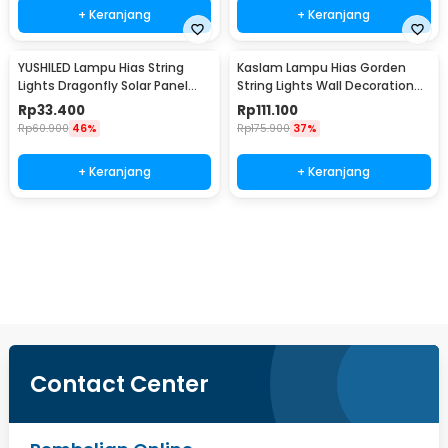
+ Keranjang
+ Keranjang
YUSHILED Lampu Hias String
Kaslam Lampu Hias Gorden
Lights Dragonfly Solar Panel
String Lights Wall Decoration
IP65 8 Modes 20 LED - M088
18W 3x3M 320 LED - S-32
Rp
33.400
Rp
111.100
Rp
60.900
46%
Rp
175.900
37%
+ Keranjang
+ Keranjang
Beli Sekarang
Contact Center