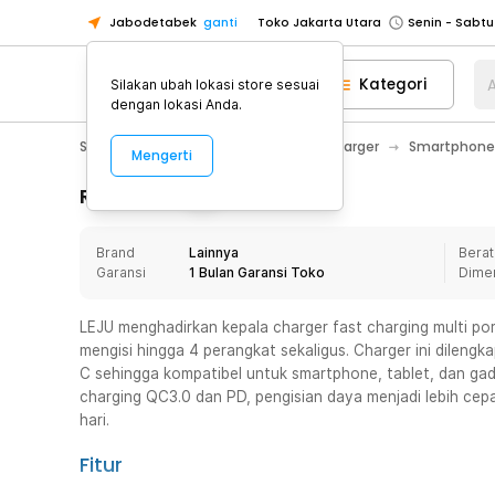
Jabodetabek
ganti
Toko Jakarta Utara
Toko Tangerang
Kategori
A
Silakan ubah lokasi store sesuai
Toko Cikupa
dengan lokasi Anda.
Pick n Go Jakarta Barat
Senin - J
Smartphone & Tablet
Baterai & Charger
Smartphone
Mengerti
Pick n Go Bekasi
Senin - Jumat (08
Pick n Go Depok
Senin - Jumat (08
Rincian Produk
Toko Jakarta Pusat
Senin - Sabtu
Brand
Lainnya
Berat
Toko Jakarta Barat
Senin - Sabtu
Garansi
1 Bulan Garansi Toko
Dime
Toko Jakarta Utara
Toko Tangerang
LEJU menghadirkan kepala charger fast charging multi p
mengisi hingga 4 perangkat sekaligus. Charger ini dileng
Toko Cikupa
C sehingga kompatibel untuk smartphone, tablet, dan gad
Pick n Go Jakarta Barat
Senin - J
charging QC3.0 dan PD, pengisian daya menjadi lebih cep
hari.
Pick n Go Bekasi
Senin - Jumat (08
Pick n Go Depok
Senin - Jumat (08
Fitur