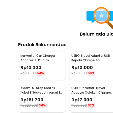
Belum ada ul
Produk Rekomendasi
Konverter Car Charger
USBO Travel Adaptor USB
Adaptor EU Plug to
Kepala Charger for
Cigarette Socket 12V
Smartphone 5V 2A -
Rp
13.300
Rp
10.000
500mA - KYA109
U90EWE
Rp
28.900
Rp
23.900
54%
59%
Xiaomi Mi Stop Kontak
USBO Universal Travel
Kabel 3 Socket Universal 3
Adaptor Colokan Charger
USB A 1.8M 250V 2500W -
Adapter 1000W - 931L
Rp
151.700
Rp
17.300
XMCXB01QMN (ORIGINAL)
Rp
228.900
Rp
35.900
34%
52%