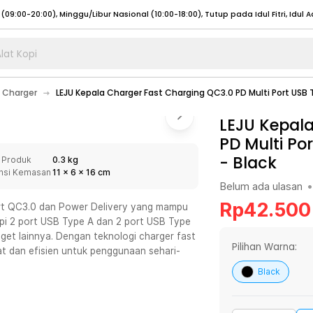
lat Kopi
umat (07:00 - 20:00), Sabtu - Minggu (08:00 - 20:00), Tutup pada Idul Fitri
Sele
 Charger
LEJU Kepala Charger Fast Charging QC3.0 PD Multi Port US
:00 - 20:00), Sabtu - Minggu/ Libur Nasional (08:00 - 17:00)
Selengkapnya
:00 - 20:00), Sabtu - Minggu/ Libur Nasional (08:00 - 17:00)
LEJU Kepal
Selengkapnya
PD Multi Po
 (09:00-20:00), Minggu/Libur Nasional (12:00-20:00), Tutup pada Idul Fitri
Sele
-
Black
 Produk
0.3 kg
 (09:00-20:00), Minggu/Libur Nasional (12:00-20:00), Tutup pada Idul Fitri
Sele
nsi Kemasan
11
x
6
x
16
cm
Belum ada ulasan
•
Rp
42.500
ort QC3.0 dan Power Delivery yang mampu
kapi 2 port USB Type A dan 2 port USB Type
get lainnya. Dengan teknologi charger fast
umat (07:00 - 20:00), Sabtu - Minggu (08:00 - 20:00), Tutup pada Idul Fitri
Sele
Pilihan Warna:
at dan efisien untuk penggunaan sehari-
:00 - 20:00), Sabtu - Minggu/ Libur Nasional (08:00 - 17:00)
Selengkapnya
Black
:00 - 20:00), Sabtu - Minggu/ Libur Nasional (08:00 - 17:00)
Selengkapnya