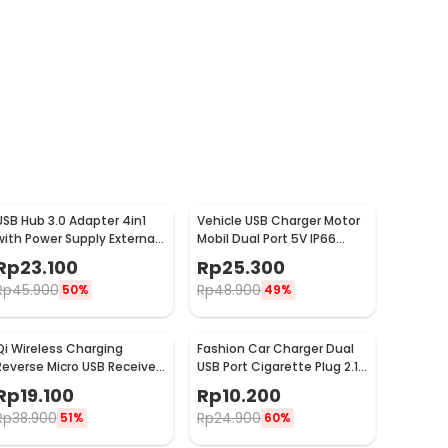
USB Hub 3.0 Adapter 4in1
Vehicle USB Charger Motor
with Power Supply External
Mobil Dual Port 5V IP66
USB 3.0 4 Port - UH-103U3
Splashproof - 42557
Rp
23.100
Rp
25.300
Rp
45.900
Rp
48.900
50%
49%
Qi Wireless Charging
Fashion Car Charger Dual
Reverse Micro USB Receiver
USB Port Cigarette Plug 2.1A
for Smartphone - WXTE
- YSC-11
Rp
19.100
Rp
10.200
Rp
38.900
Rp
24.900
51%
60%