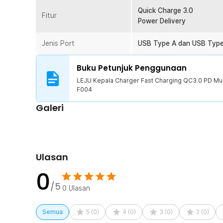
Proteksi Keamanan Lengkap
Quick Charge 3.0
Fitur
LEJU melengkapi charger fast charging multi port ini d
Power Delivery
Fitur seperti overvoltage protection, overheat protecti
membantu menjaga perangkat tetap aman selama prose
Jenis Port
USB Type A dan USB Typ
Kelengkapan Produk
Buku Petunjuk Penggunaan
Rincian yang Anda dapatkan untuk pembelian produk ini
LEJU Kepala Charger Fast Charging QC3.0 PD Mul
1 x LEJU Kepala Charger Fast Charging QC3.0 PD M
F004
Galeri
Ulasan
0
/5
0
Ulasan
Semua
5
(
0
)
4
(
0
)
3
(
0
)
2
(
0
)