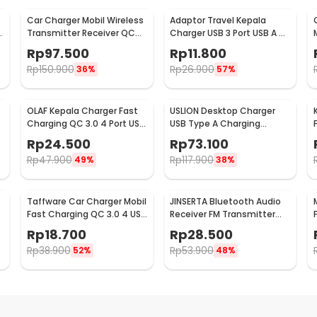
Car Charger Mobil Wireless
Adaptor Travel Kepala
-
Transmitter Receiver QC
Charger USB 3 Port USB A 5V
3.0 Dual USB 3.1A - HY-82
3.1A - EKA
Rp
97.500
Rp
11.800
Rp
150.900
Rp
26.900
36%
57%
OLAF Kepala Charger Fast
USLION Desktop Charger
Charging QC 3.0 4 Port USB
USB Type A Charging
A 48 W - BK-376
Station Dock 5 Port 4A -
Rp
24.500
Rp
73.100
US04
Rp
47.900
Rp
117.900
49%
38%
Taffware Car Charger Mobil
JINSERTA Bluetooth Audio
Fast Charging QC 3.0 4 USB
Receiver FM Transmitter
A Port 7A 35W - BK-358
USB Charger - X8
Rp
18.700
Rp
28.500
Rp
38.900
Rp
53.900
52%
48%