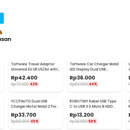
asan
Taffware Travel Adaptor
Taffware Car Charger Mobil
Universal EU UK US/AU with
LED Display Dual USB
2 Port USB A 2.1A - JY-148
Cigarette Plug 3.1A - EC2
Rp
42.400
Rp
36.000
Rp
72.900
Rp
63.900
42%
44%
YCCPAUTO Dual USB
ROBOTSKY Kabel USB Type
Charger Motor Mobil 2 Port
C to USB 3.0 Micro B HDD
DC 12-24V 3.1A 1 PCS - CJ-
Data Cable 1M - SGC10
Rp
33.700
Rp
13.200
L040
Rp
60.900
Rp
29.900
45%
56%