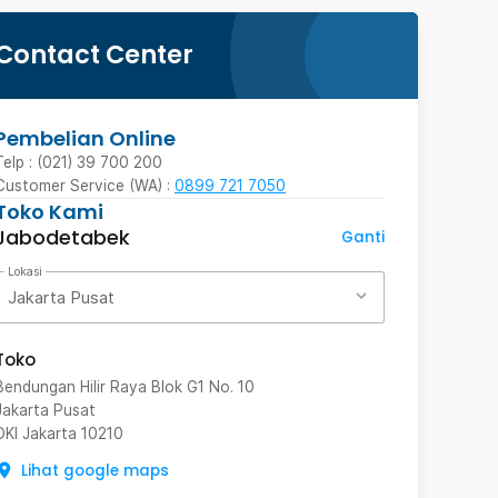
Contact Center
Pembelian Online
Telp : (021) 39 700 200
Customer Service (WA) :
0899 721 7050
Toko Kami
Jabodetabek
Ganti
Lokasi
Jakarta Pusat
Toko
Bendungan Hilir Raya Blok G1 No. 10
Jakarta Pusat
DKI Jakarta
10210
Lihat google maps