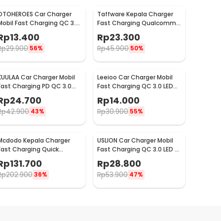
OTOHEROES Car Charger
Taffware Kepala Charger
Mobil Fast Charging QC 3.0
Fast Charging Qualcomm
Dual USB 3.1A 30W - DC-681
QC 3.0 USB 3 Port USB - AR-
Rp
13.400
Rp
23.300
QC-03
Rp
29.900
Rp
45.900
56%
50%
KUULAA Car Charger Mobil
Leeioo Car Charger Mobil
Fast Charging PD QC 3.0
Fast Charging QC 3.0 LED
Dual USB 1.67A 20W - A318
Dual USB Port 2.4A - LE001
Rp
24.700
Rp
14.000
Rp
42.900
Rp
30.900
43%
55%
Mcdodo Kepala Charger
USLION Car Charger Mobil
Fast Charging Quick
Fast Charging QC 3.0 LED 5
Charge Dual Port USB 33 W
USB Port A 15A 18W - BK-359
Rp
131.700
Rp
28.800
- CH-092
Rp
202.900
Rp
53.900
36%
47%