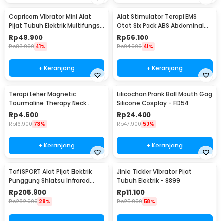
Capricorn Vibrator Mini Alat
Alat Stimulator Terapi EMS
Pijat Tubuh Elektrik Multifungsi
Otot Six Pack ABS Abdominal
- EL-025
Muscle - 068R2
Rp
49.900
Rp
56.100
Rp
83.900
41%
Rp
94.900
41%
+ Keranjang
+ Keranjang
Terapi Leher Magnetic
Lilicochan Prank Ball Mouth Gag
Tourmaline Therapy Neck
Silicone Cosplay - FD54
Massager - DA-3484
Rp
4.600
Rp
24.400
Rp
16.900
73%
Rp
47.900
50%
+ Keranjang
+ Keranjang
TaffSPORT Alat Pijat Elektrik
Jinle Tickler Vibrator Pijat
Punggung Shiatsu Infrared
Tubuh Elektrik - 8899
Massager - 608
Rp
205.900
Rp
11.100
Rp
282.900
28%
Rp
25.900
58%