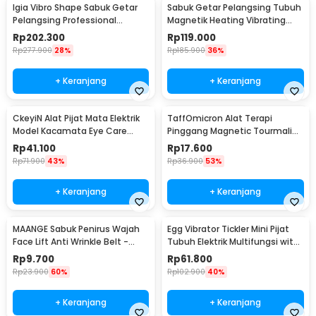
Igia Vibro Shape Sabuk Getar
Sabuk Getar Pelangsing Tubuh
Pelangsing Professional
Magnetik Heating Vibrating
Slimming 55W - MC0138
Belt Massager - X5
Rp
202.300
Rp
119.000
Rp
277.900
28%
Rp
185.900
36%
+ Keranjang
+ Keranjang
CkeyiN Alat Pijat Mata Elektrik
TaffOmicron Alat Terapi
Model Kacamata Eye Care
Pinggang Magnetic Tourmaline
Massager - MR818
Nylon Size L
Rp
41.100
Rp
17.600
Rp
71.900
43%
Rp
36.900
53%
+ Keranjang
+ Keranjang
MAANGE Sabuk Penirus Wajah
Egg Vibrator Tickler Mini Pijat
Face Lift Anti Wrinkle Belt -
Tubuh Elektrik Multifungsi with
TZ18
Remote - 11829
Rp
9.700
Rp
61.800
Rp
23.900
60%
Rp
102.900
40%
+ Keranjang
+ Keranjang