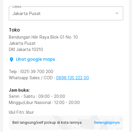
Lokasi
Jakarta Pusat
Toko
Bendungan Hilir Raya Blok G1 No. 10
Jakarta Pusat
DKI Jakarta
10210
Lihat google maps
Telp
:
(021) 39 700 200
Whatsapp Sales / COD
:
0896 135 222 00
Jam buka:
Senin - Sabtu
:
09:00
-
20:00
Minggu/Libur Nasional
:
12:00
-
20:00
Idul Fitri
: libur
Selengkapnya
Beli langsung/self pickup di kota lainnya