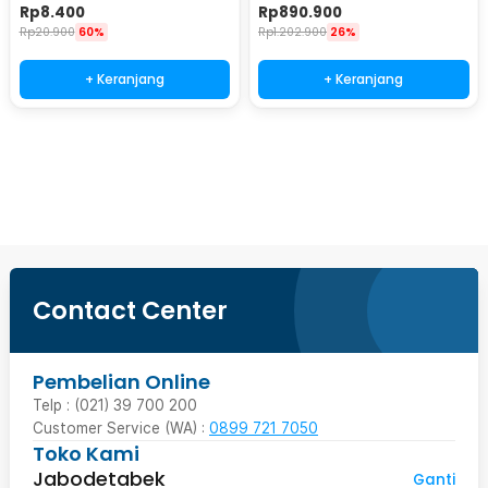
Multifungsi 1cm 2 PCS - BD05
Belakang - SX351
Rp
8.400
Rp
890.900
Rp
20.900
60%
Rp
1.202.900
26%
+ Keranjang
+ Keranjang
Beli Sekarang
Contact Center
Pembelian Online
Telp : (021) 39 700 200
Customer Service (WA) :
0899 721 7050
Toko Kami
Jabodetabek
Ganti