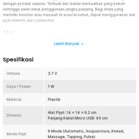
dengan produk sejenis. Terbuat dari bahan berkualitas yang kokoh
sehingga awet untuk penggunaan jangka panjang. Bagi Anda yang
memiliki keluhan atau masalah di area tersebut, dapat menggunakan alat
pijat elektrik dari Lemecima.
Fitur
Teknologi TENS Pulse Redakan Pegal
Lebih Banyak
Kecanggihan teknologi TENS Pulse secara efektif dapat
menstimulasi otot melalui arus listrik yang lembut dan terukur.
Spesifikasi
Intensitas listriknya pun dapat Anda atur hingga 9 tingkatan.
Rasakan sensasi layaknya pijatan profesional yang mampu
memperkuat dan merelaksasi otot sekaligus meningkatkan kinerja
Voltase
3.7 V
fisik.
Nyaman dan Ergonomis
Daya / Power
1 W
Alat pijat leher elektrik dirancang dengan desain menyerupai
headphone dengan 4 buah plat elektroda. Lekukannya juga dapat
Material
Plastik
Anda atur sesuai ukuran leher. Selain ergonomis, materialnya juga
nyaman saat menyentuh kulit.
Alat Pijat: 14 x 14 x 6.2 cm
Dimensi
Kontrol dengan Mudah
Panjang Kabel Micro USB: 45 cm
Anda dapat mengatur level penggunaan melalui tombol pada bodi
alat pijat. Alat pijat leher elektrik ini memiliki tombol plus, minus, dan
6 Mode (Automatic, Acupuncture, Knead,
Mode Pijat
power. Karena terletak pada bodi alat, tombol pengaturannya dapat
Massage, Tapping, Pulse)