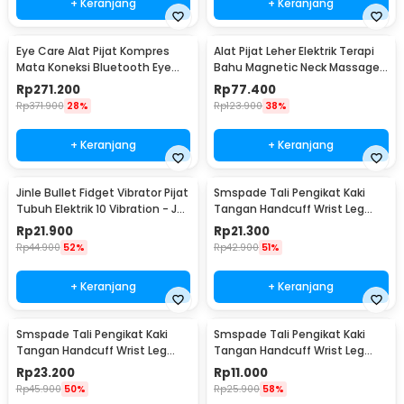
+ Keranjang
+ Keranjang
Eye Care Alat Pijat Kompres
Alat Pijat Leher Elektrik Terapi
Mata Koneksi Bluetooth Eye
Bahu Magnetic Neck Massager
Massager - H500
- HX-5880
Rp
271.200
Rp
77.400
Rp
371.900
28%
Rp
123.900
38%
+ Keranjang
+ Keranjang
Jinle Bullet Fidget Vibrator Pijat
Smspade Tali Pengikat Kaki
Tubuh Elektrik 10 Vibration - J-
Tangan Handcuff Wrist Leg
010
BDSM - PCT4
Rp
21.900
Rp
21.300
Rp
44.900
52%
Rp
42.900
51%
+ Keranjang
+ Keranjang
Smspade Tali Pengikat Kaki
Smspade Tali Pengikat Kaki
Tangan Handcuff Wrist Leg
Tangan Handcuff Wrist Leg
BDSM - 00632
BDSM Bondage - PCT6
Rp
23.200
Rp
11.000
Rp
45.900
50%
Rp
25.900
58%