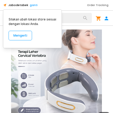
Jabodetabek
ganti
Order Tracking
Alat Kopi
Silakan ubah lokasi store sesuai
dengan lokasi Anda.
Mengerti