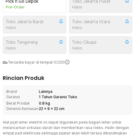
Pick n Go Depok
Toko Jakarta Pusat
Pre-Order
Habis
Toko Jakarta Barat
Toko Jakarta Utara
Habis
Habis
Toko Tangerang
Toko Cikupa
Habis
Habis
Tersedia bayar di tempat (COD)
Rincian Produk
Brand
Lainnya
Garansi
1 Tahun Garansi Toko
Berat Produk
0.8 kg
Dimensi Kemasan
22
x
9
x
22
cm
Alat pijat leher elektrik ini dapat digunakan pada bagian leher untuk
melancarkan sirkulasi darah dan memberikan rasa rileks. Hadir dengan
empat pad elektroda sehingga pijatan akan lebih terasa dibandingkan