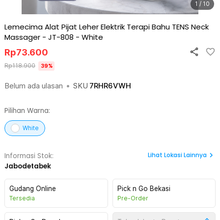
1 / 10
Lemecima Alat Pijat Leher Elektrik Terapi Bahu TENS Neck
Massager - JT-808
-
White
Rp
73.600
Rp
118.900
39
%
Belum ada ulasan
•
SKU
7RHR6VWH
Pilihan Warna:
White
Lihat
Lokasi Lainnya
Informasi Stok:
Jabodetabek
Gudang Online
Pick n Go Bekasi
Tersedia
Pre-Order