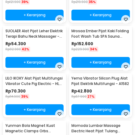
Rp
121.900
39%
Rp
219.900
35%
+ Keranjang
+ Keranjang
SUOLAER Alat Pijat Leher Elektrik
Mrosaa Ember Pijat Kaki Folding
Terapi Bahu Neck Massager -
Foot Wash Tub SPA Sauna
KS-996-1D
Massage Bucket - 7981
Rp
54.300
Rp
152.600
Rp
92.900
42%
Rp
229.900
34%
+ Keranjang
+ Keranjang
LILO IKOKY Alat Pijat Multifungsi
Yema Vibrator Silicon Plug Alat
Vibrator Cute Pig Electric - HL-
Pijat Elektrik Multifungsi - A1582
1907
Rp
70.300
Rp
42.800
Rp
114.900
39%
Rp
57.900
27%
+ Keranjang
+ Keranjang
Yunman Bola Magnet Kuat
Momoda Lumbar Massage
Magnetic Clamps Orbs
Electric Heat Pijat Tulang