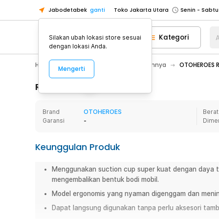
Jabodetabek
ganti
Toko Jakarta Utara
Toko Tangerang
Kategori
A
Silakan ubah lokasi store sesuai
Toko Cikupa
dengan lokasi Anda.
Pick n Go Jakarta Barat
Senin - J
Hobby
Mobil
Aksesoris Mobil Lainnya
OTOHEROES Re
Mengerti
Pick n Go Bekasi
Senin - Jumat (08
Pick n Go Depok
Senin - Jumat (08
Rincian Produk
Toko Jakarta Pusat
Senin - Sabtu
Brand
OTOHEROES
Berat
Toko Jakarta Barat
Senin - Sabtu
Garansi
-
Dime
Toko Jakarta Utara
Toko Tangerang
Keunggulan Produk
Toko Cikupa
Menggunakan suction cup super kuat dengan daya ta
Pick n Go Jakarta Barat
Senin - J
mengembalikan bentuk bodi mobil.
Pick n Go Bekasi
Senin - Jumat (08
Model ergonomis yang nyaman digenggam dan mening
Pick n Go Depok
Senin - Jumat (08
Dapat langsung digunakan tanpa perlu aksesori tam