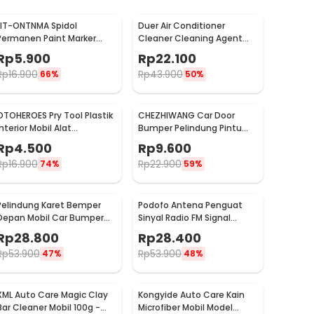
LIT-ONTNMA Spidol
Duer Air Conditioner
Permanen Paint Marker
Cleaner Cleaning Agent
Drawing Painting Oil Base -
Pembersih AC Rumah
Rp
5.900
Rp
22.100
MP-01
500ml - QUY1640
Rp
16.900
Rp
43.900
66%
50%
OTOHEROES Pry Tool Plastik
CHEZHIWANG Car Door
Interior Mobil Alat
Bumper Pelindung Pintu
Pengungkit Set 4 PCS -
Mobil Anti Gores 8 PCS -
Rp
4.500
Rp
9.600
AA16
HT-001
Rp
16.900
Rp
22.900
74%
59%
Pelindung Karet Bemper
Podofo Antena Penguat
Depan Mobil Car Bumper
Sinyal Radio FM Signal
Guard 57mm 2.5M
Amplifier untuk Mobil -
Rp
28.800
Rp
28.400
ANT-208
Rp
53.900
Rp
53.900
47%
48%
XML Auto Care Magic Clay
Kongyide Auto Care Kain
Bar Cleaner Mobil 100g -
Microfiber Mobil Model