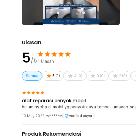
Mudah Digunakan
Tak perlu repot membawa mobil ke bengkel atau memang
puller bisa langsung digunakan tanpa aksesori tambahan
yang penyok dan Anda dapat menariknya hingga penyok
hemat waktu, bukan?
Material Berkualitas
Ulasan
Hand puller dari OTOHEROES dibuat menggunakan materi
5
patah atau rusak saat digunakan. Bagian suction cupnya
yang membuat Anda dapat memakai alat ini dalam wakt
/5
1
Ulasan
Kelengkapan Produk
Semua
5
(
1
)
4
(
0
)
3
(
0
)
2
(
0
)
Rincian yang Anda dapatkan untuk pembelian produk ini
1 x OTOHEROES Reparasi Penyok Mobil Hand Puller 
alat reparasi penyok mobil
belum nyoba di mobil yg penyok daya tempel lum
19 May 2022
,
w*****e
Verified Buyer
Produk Rekomendasi