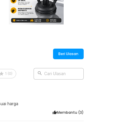
gil mekanik profesional karena hand
. Cukup tempelkan alat ini pada bagian
 kembali normal. Sangat praktis dan
al plastik tebal sehingga tidak mudah
 juga terbuat dari bahan karet fleksibel
Beri Ulasan
u yang lama.
1
(
0
)
Cari Ulasan
:
Car Dent Removal - Y-148
ayan..sesuai harga
Membantu (
3
)