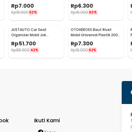
Penghilang Goresan 15g
Wide Angle 50mm 2 Pcs -
Rp
7.000
Rp
6.300
with Spons - YYC-508
J0027
Rp
18.900
Rp
16.900
63%
63%
JUSTAUTO Car Seat
OTOHEROES Baut Rivet
Organizer Mobil Jok
Mobil Universal Plastik 200
Belakang Gantungan
PCS - PE02
Rp
51.700
Rp
7.300
Barang Tisu - Z-354
Rp
88.900
Rp
18.900
42%
62%
ook
Ikuti Kami