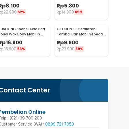
QW89
Bundar - L-20
Rp
8.100
Rp
5.300
Rp
20.900
Rp
14.900
62%
65%
RUNDONG Spons Busa Pad
OTOHEROES Peralatan
Poles Wax Body Mobil 12
Tambal Ban Mobil Sepeda
PCS - R2010
Motor Tubeless - KBTB02
Rp
16.900
Rp
9.900
Rp
35.900
Rp
23.900
53%
59%
Contact Center
Pembelian Online
Telp : (021) 39 700 200
Customer Service (WA) :
0899 721 7050