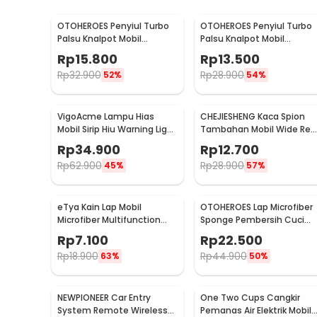
OTOHEROES Penyiul Turbo
OTOHEROES Penyiul Turbo
Palsu Knalpot Mobil
Palsu Knalpot Mobil
Whistler 1000-2400cc L -
Whistler 1000-1800cc M 1.6
Rp
15.800
Rp
13.500
TUR007
2.0 - TUR007
Rp
32.900
Rp
28.900
52%
54%
VigoAcme Lampu Hias
CHEJIESHENG Kaca Spion
Mobil Sirip Hiu Warning Light
Tambahan Mobil Wide Rea
Solar Energy 8 LED - FZWJSD
View Anti Blind Spot - SY-
Rp
34.900
Rp
12.700
080
Rp
62.900
Rp
28.900
45%
57%
eTya Kain Lap Mobil
OTOHEROES Lap Microfiber
Microfiber Multifunction
Sponge Pembersih Cuci
Cleaning Cloth 30x39cm -
Mobil Motor - TP266
Rp
7.100
Rp
22.500
H-10
Rp
18.900
Rp
44.900
63%
50%
NEWPIONEER Car Entry
One Two Cups Cangkir
System Remote Wireless
Pemanas Air Elektrik Mobil