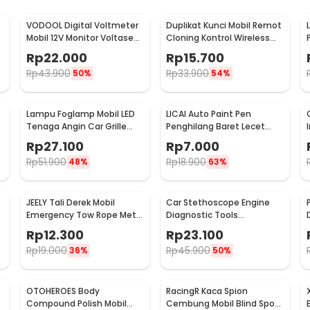
VODOOL Digital Voltmeter
Duplikat Kunci Mobil Remot
Mobil 12V Monitor Voltase
Cloning Kontrol Wireless
-
Baterai LED Display - QY836
433.92MHz 1 PCS - WE32
Rp
22.000
Rp
15.700
Rp
43.900
Rp
33.900
50%
54%
Lampu Foglamp Mobil LED
LICAI Auto Paint Pen
r
Tenaga Angin Car Grille
Penghilang Baret Lecet
Light Wind Power 2 PCS -
Mobil Scratch Removal 12ml
Rp
27.100
Rp
7.000
XY044
Rp
51.900
Rp
18.900
48%
63%
JEELY Tali Derek Mobil
Car Stethoscope Engine
Emergency Tow Rope Metal
Diagnostic Tools
Buckle U-Type 2.7M - JL30
Stetoskop Mesin Mobil -
Rp
12.300
Rp
23.100
W80582
Rp
19.000
Rp
45.900
36%
50%
OTOHEROES Body
RacingR Kaca Spion
Compound Polish Mobil
Cembung Mobil Blind Spot