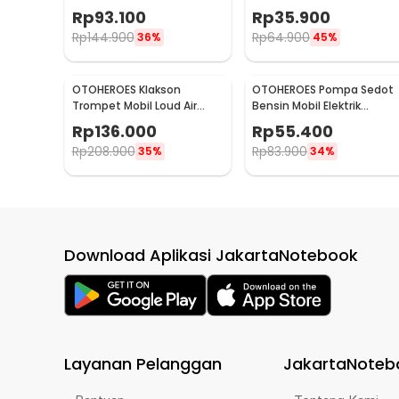
12V Door Lock Mobil - CK18
Travel Mug 450ml - NJ88
Rp
93.100
Rp
35.900
Rp
144.900
Rp
64.900
36%
45%
OTOHEROES Klakson
OTOHEROES Pompa Sedot
Trompet Mobil Loud Air
Bensin Mobil Elektrik
Horn 150dB 12V - JD4001
Transfer Pump 38mm DC
Rp
136.000
Rp
55.400
12V - CT-14
Rp
208.900
Rp
83.900
35%
34%
Download Aplikasi JakartaNotebook
Layanan Pelanggan
JakartaNoteb