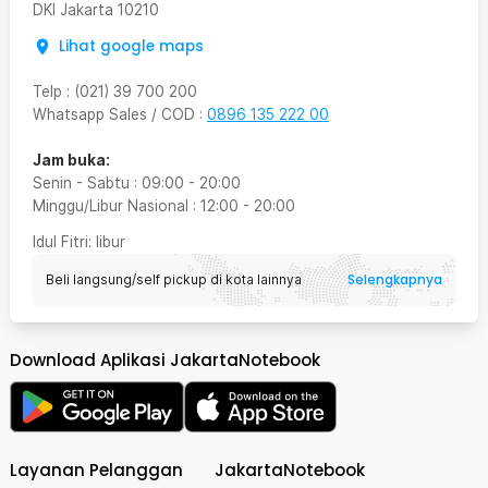
DKI Jakarta
10210
Lihat google maps
Telp
:
(021) 39 700 200
Whatsapp Sales / COD
:
0896 135 222 00
Jam buka:
Senin - Sabtu
:
09:00
-
20:00
Minggu/Libur Nasional
:
12:00
-
20:00
Idul Fitri
: libur
Selengkapnya
Beli langsung/self pickup di kota lainnya
Download Aplikasi JakartaNotebook
Layanan Pelanggan
JakartaNotebook