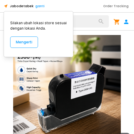
Jabodetabek
ganti
Order Tracking
Alat Kopi
Silakan ubah lokasi store sesuai
dengan lokasi Anda.
Mengerti