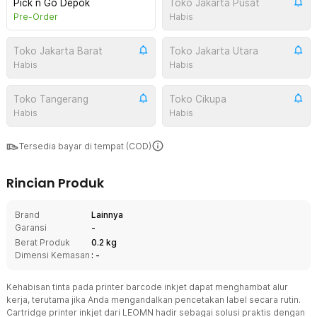
Pick n Go Depok
Toko Jakarta Pusat
Pre-Order
Habis
Toko Jakarta Barat
Toko Jakarta Utara
Habis
Habis
Toko Tangerang
Toko Cikupa
Habis
Habis
Tersedia bayar di tempat (COD)
Rincian Produk
Brand
Lainnya
Garansi
-
Berat Produk
0.2 kg
Dimensi Kemasan
: -
Kehabisan tinta pada printer barcode inkjet dapat menghambat alur
kerja, terutama jika Anda mengandalkan pencetakan label secara rutin.
Cartridge printer inkjet dari LEOMN hadir sebagai solusi praktis dengan