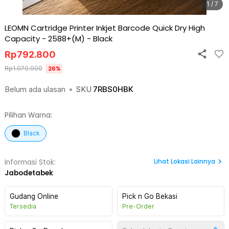
1 / 7
LEOMN Cartridge Printer Inkjet Barcode Quick Dry High
Capacity - 2588+(M)
-
Black
Rp
792.800
Rp
1.070.900
26
%
Belum ada ulasan
•
SKU
7RBS0HBK
Pilihan Warna:
Black
Lihat
Lokasi Lainnya
Informasi Stok:
Jabodetabek
Gudang Online
Pick n Go Bekasi
Tersedia
Pre-Order