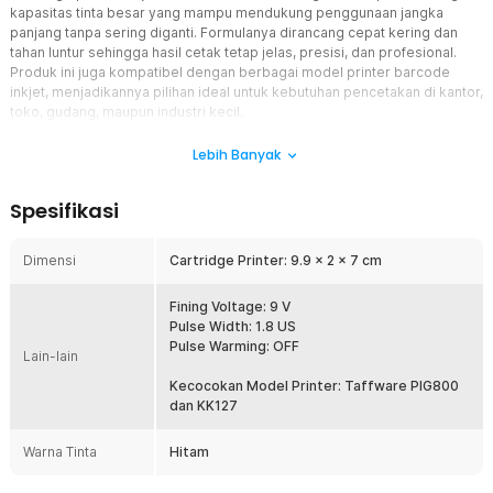
kapasitas tinta besar yang mampu mendukung penggunaan jangka
panjang tanpa sering diganti. Formulanya dirancang cepat kering dan
tahan luntur sehingga hasil cetak tetap jelas, presisi, dan profesional.
Produk ini juga kompatibel dengan berbagai model printer barcode
inkjet, menjadikannya pilihan ideal untuk kebutuhan pencetakan di kantor,
toko, gudang, maupun industri kecil.
Fitur
Lebih Banyak
Cartridge Pengganti Terbaik
Spesifikasi
Cartridge ini dirancang khusus untuk menunjang printer barcode
inkjet, termasuk printer PIG800 dari Taffware sehingga proses
pemasangan menjadi sangat mudah dan tidak memerlukan
Dimensi
Cartridge Printer: 9.9 x 2 x 7 cm
penyesuaian tambahan. Kompatibilitasnya yang presisi memastikan
printer dapat bekerja optimal tanpa risiko error saat mencetak
Fining Voltage: 9 V
label.
Pulse Width: 1.8 US
Kapasitas Lebih Banyak
Pulse Warming: OFF
Lain-lain
Kompartemen tinta yang besar membuat cartridge ini mampu
menampung tinta lebih banyak dibanding produk standar.
Kecocokan Model Printer: Taffware PIG800
Penggunaan jangka panjang menjadi lebih efisien karena Anda tidak
dan KK127
perlu sering mengganti cartridge sehingga biaya operasional lebih
hemat dan produktivitas tetap terjaga.
Warna Tinta
Hitam
Cepat Kering Lebih Efisien