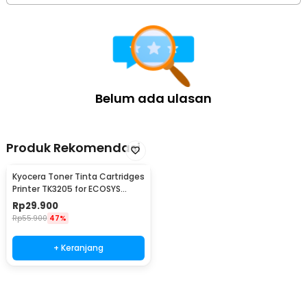
Belum ada ulasan
Produk Rekomendasi
Kyocera Toner Tinta Cartridges
Printer TK3205 for ECOSYS
M3860idn
Rp
29.900
Rp
55.900
47%
+ Keranjang
Beli Sekarang