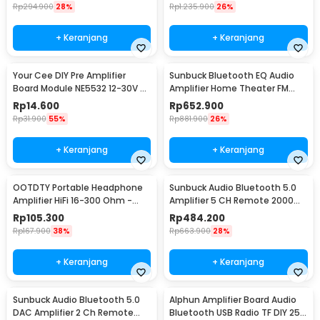
Rp
294.900
28%
Rp
1.235.900
26%
+ Keranjang
+ Keranjang
Your Cee DIY Pre Amplifier
Sunbuck Bluetooth EQ Audio
Board Module NE5532 12-30V -
Amplifier Home Theater FM
XH-A902
2000W - TAV-6188BT
Rp
14.600
Rp
652.900
Rp
31.900
55%
Rp
881.900
26%
+ Keranjang
+ Keranjang
OOTDTY Portable Headphone
Sunbuck Audio Bluetooth 5.0
Amplifier HiFi 16-300 Ohm -
Amplifier 5 CH Remote 2000W
D3CS
- AV-298BT
Rp
105.300
Rp
484.200
Rp
167.900
38%
Rp
663.900
28%
+ Keranjang
+ Keranjang
Sunbuck Audio Bluetooth 5.0
Alphun Amplifier Board Audio
DAC Amplifier 2 Ch Remote
Bluetooth USB Radio TF DIY 25