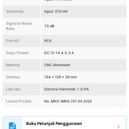
voltase dan arus yang tepat untuk menghindari terjadinya
korsleting atau kerusakan barang.
Sensitivity
Input: 270 mV
Kelengkapan Produk
Signal to Noise
75 dB
Rincian yang Anda dapatkan untuk pembelian produk ini:
Ratio
1 x Lepy HiFi Stereo Amplifier Treble Bass Booster - LP-838
1 x Panduan Penggunaan
Port I/O
RCA
Daya / Power
DC 12-14.4 V, 3 A
Material
CNC Aluminium
Dimensi
154 x 129 x 39 mm
Lain-lain
Distorsi Harmonik: < 0.4%
Lisensi Produk
No. MKG: IMKG.741.04.2022
Buku Petunjuk Penggunaan