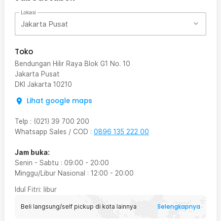
Lokasi
Jakarta Pusat
Toko
Bendungan Hilir Raya Blok G1 No. 10
Jakarta Pusat
DKI Jakarta
10210
Lihat google maps
Telp
:
(021) 39 700 200
Whatsapp Sales / COD
:
0896 135 222 00
Jam buka:
Senin - Sabtu
:
09:00
-
20:00
Minggu/Libur Nasional
:
12:00
-
20:00
Idul Fitri
: libur
Selengkapnya
Beli langsung/self pickup di kota lainnya