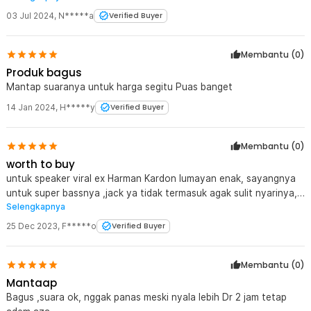
item kok selalu habis. Belum beruntung wkwkwk, Makasih jaknot.
03 Jul 2024
,
N*****a
Verified Buyer
Membantu (
0
)
Produk bagus
Mantap suaranya untuk harga segitu Puas banget
14 Jan 2024
,
H*****y
Verified Buyer
Membantu (
0
)
worth to buy
untuk speaker viral ex Harman Kardon lumayan enak, sayangnya
untuk super bassnya ,jack ya tidak termasuk agak sulit nyarinya,
Selengkapnya
semoga awet
25 Dec 2023
,
F*****o
Verified Buyer
Membantu (
0
)
Mantaap
Bagus ,suara ok, nggak panas meski nyala lebih Dr 2 jam tetap