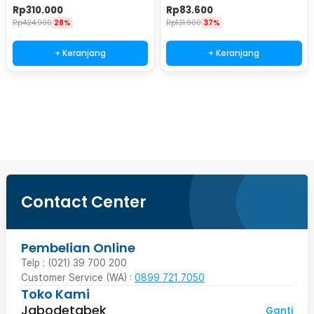
2000W - AV-660BT
W - GD-01
Rp
310.000
Rp
83.600
Rp
424.900
28%
Rp
131.900
37%
+ Keranjang
+ Keranjang
Ingatkan Saya
Contact Center
Pembelian Online
Telp : (021) 39 700 200
Customer Service (WA) :
0899 721 7050
Toko Kami
Jabodetabek
Ganti