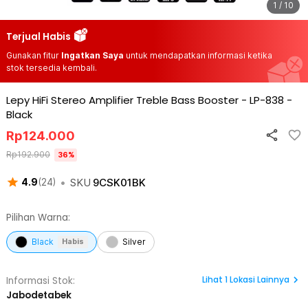
1 / 10
Terjual Habis
Gunakan fitur
Ingatkan Saya
untuk mendapatkan informasi ketika
stok tersedia kembali.
Lepy HiFi Stereo Amplifier Treble Bass Booster - LP-838
-
Black
Rp
124.000
Rp
192.900
36
%
•
SKU
9CSK01BK
4.9
(
24
)
Pilihan Warna:
Black
Silver
Habis
Lihat
1
Lokasi Lainnya
Informasi Stok:
Jabodetabek