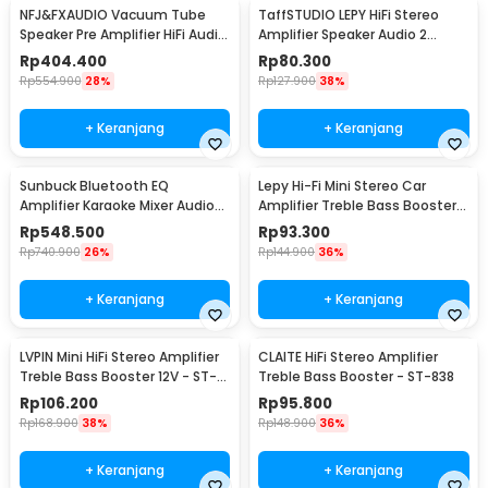
NFJ&FXAUDIO Vacuum Tube
TaffSTUDIO LEPY HiFi Stereo
Speaker Pre Amplifier HiFi Audio
Amplifier Speaker Audio 2
12V Low Noise - TUBE-03
Channel 20W - HY-2001
Rp
404.400
Rp
80.300
Rp
554.900
28%
Rp
127.900
38%
+ Keranjang
+ Keranjang
Sunbuck Bluetooth EQ
Lepy Hi-Fi Mini Stereo Car
Amplifier Karaoke Mixer Audio
Amplifier Treble Bass Booster -
FM - AV-MP326BT
AK-170
Rp
548.500
Rp
93.300
Rp
740.900
26%
Rp
144.900
36%
+ Keranjang
+ Keranjang
LVPIN Mini HiFi Stereo Amplifier
CLAITE HiFi Stereo Amplifier
Treble Bass Booster 12V - ST-
Treble Bass Booster - ST-838
838
Rp
106.200
Rp
95.800
Rp
168.900
38%
Rp
148.900
36%
+ Keranjang
+ Keranjang