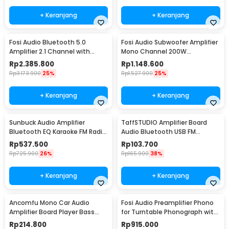
+ Keranjang
+ Keranjang
Fosi Audio Bluetooth 5.0
Fosi Audio Subwoofer Amplifier
Amplifier 2.1 Channel with
Mono Channel 200W
Remote - DA2120C
TPA3255D2 - M03
Rp
2.385.800
Rp
1.148.600
Rp
3.173.900
25%
Rp
1.527.900
25%
+ Keranjang
+ Keranjang
Sunbuck Audio Amplifier
TaffSTUDIO Amplifier Board
Bluetooth EQ Karaoke FM Radio
Audio Bluetooth USB FM
2000W - AS-336BU
Subwoofer DIY 400W - D10OK
Rp
537.500
Rp
103.700
Rp
725.900
26%
Rp
165.900
38%
+ Keranjang
+ Keranjang
Ancomfu Mono Car Audio
Fosi Audio Preamplifier Phono
Amplifier Board Player Bass
for Turntable Phonograph with
Subwoofer 12V 600W - FK-206
Tube - Box X2
Rp
214.800
Rp
915.000