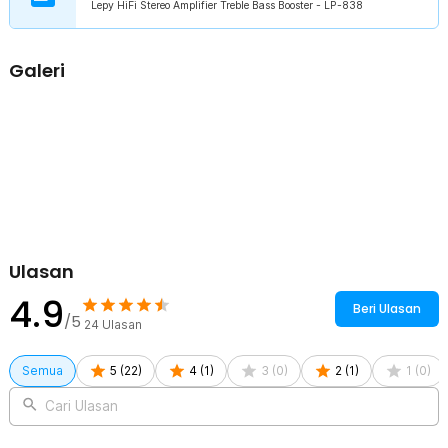
Lepy HiFi Stereo Amplifier Treble Bass Booster - LP-838
Galeri
Ulasan
4.9
Beri Ulasan
/5
24
Ulasan
Semua
5
(
22
)
4
(
1
)
3
(
0
)
2
(
1
)
1
(
0
)
Cari Ulasan