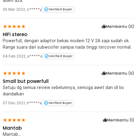
adem aza.
05 Mar 2022
,
s*****y
Verified Buyer
Membantu (
0
)
HIFI stereo
Powerfull, dengan adaptor bekas modem 12 V 2A saja sudah ok.
Range suara dari subwoofer sampai nada tinggi tercover normal.
04 Feb 2022
,
a*****a
Verified Buyer
Membantu (
0
)
Small but powerfull
Setuju dg semua review sebelumnya, semoga awet dan sll bs
diandalkan
07 Dec 2021
,
h*****a
Verified Buyer
Membantu (
1
)
Mantab
Mantab...