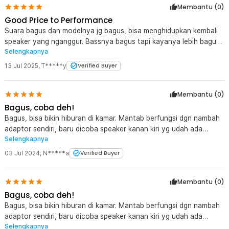
Membantu (
0
)
Good Price to Performance
Suara bagus dan modelnya jg bagus, bisa menghidupkan kembali
speaker yang nganggur. Bassnya bagus tapi kayanya lebih bagus
Selengkapnya
lagi klo pake super bass subwoofer nih cuma blum tau caranya.
13 Jul 2025
,
T*****y
Verified Buyer
Membantu (
0
)
Bagus, coba deh!
Bagus, bisa bikin hiburan di kamar. Mantab berfungsi dgn nambah
adaptor sendiri, baru dicoba speaker kanan kiri yg udah ada
Selengkapnya
woofer saja mantab, apalagi ditambah subwoofer, pengen yg
item kok selalu habis. Belum beruntung wkwkwk, Makasih jaknot.
03 Jul 2024
,
N*****a
Verified Buyer
Membantu (
0
)
Bagus, coba deh!
Bagus, bisa bikin hiburan di kamar. Mantab berfungsi dgn nambah
adaptor sendiri, baru dicoba speaker kanan kiri yg udah ada
Selengkapnya
woofer saja mantab, apalagi ditambah subwoofer, pengen yg