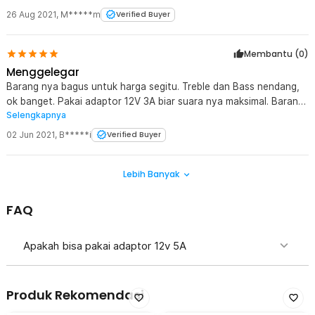
26 Aug 2021
,
M*****m
Verified Buyer
Membantu (
0
)
Menggelegar
Barang nya bagus untuk harga segitu. Treble dan Bass nendang,
ok banget. Pakai adaptor 12V 3A biar suara nya maksimal. Barang
Selengkapnya
ini ada 2 jenis port output nya, yg pertama port merah hitam ke
speaker pasif biasa, yg kedua port hijau ke subwoofer
02 Jun 2021
,
B*****i
Verified Buyer
Lebih Banyak
FAQ
Apakah bisa pakai adaptor 12v 5A
Produk Rekomendasi