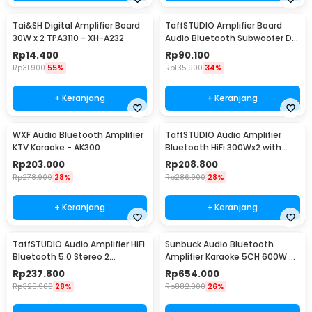
Tai&SH Digital Amplifier Board
TaffSTUDIO Amplifier Board
30W x 2 TPA3110 - XH-A232
Audio Bluetooth Subwoofer DIY
35W - D30K
Rp
14.400
Rp
90.100
Rp
31.900
55%
Rp
135.900
34%
+ Keranjang
+ Keranjang
WXF Audio Bluetooth Amplifier
TaffSTUDIO Audio Amplifier
KTV Karaoke - AK300
Bluetooth HiFi 300Wx2 with
Remote Control - BT-198E
Rp
203.000
Rp
208.800
Rp
278.900
28%
Rp
286.900
28%
+ Keranjang
+ Keranjang
TaffSTUDIO Audio Amplifier HiFi
Sunbuck Audio Bluetooth
Bluetooth 5.0 Stereo 2
Amplifier Karaoke 5CH 600W -
Channel 800W - BT-309A
AV-608BT
Rp
237.800
Rp
654.000
Rp
325.900
28%
Rp
882.900
26%